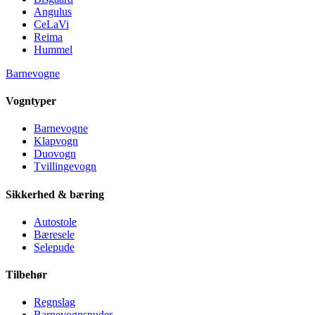
Angulus
CeLaVi
Reima
Hummel
Barnevogne
Vogntyper
Barnevogne
Klapvogn
Duovogn
Tvillingevogn
Sikkerhed & bæring
Autostole
Bæresele
Selepude
Tilbehør
Regnslag
Barnevognspuder