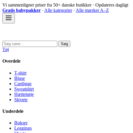
Spring
Vi sammenligner priser fra 50+ danske butikker · Opdateres dagligt
til
Gratis babypakker
·
Alle kategorier
·
Alle mærker A–Z
indhold
Sovedyret
Søg
Søg
efter:
Tøj
Overdele
T-shirt
Bluse
Cardigan
Sweatshirt
Hættetrøje
Skjorte
Underdele
Bukser
Leggings