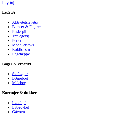
Legetøj
Legetøj
Aktivitetslegetøj
Bamser & Figurer
Puslespil
Trælegetøj
Perler
Modellervoks
Boldbassin
Legetæppe
Bøger & kreativt
Stofbøger
Børnebog
Malebog
Køretøjer & dukker
Løbehjul
Løbecykel
Gåvogn