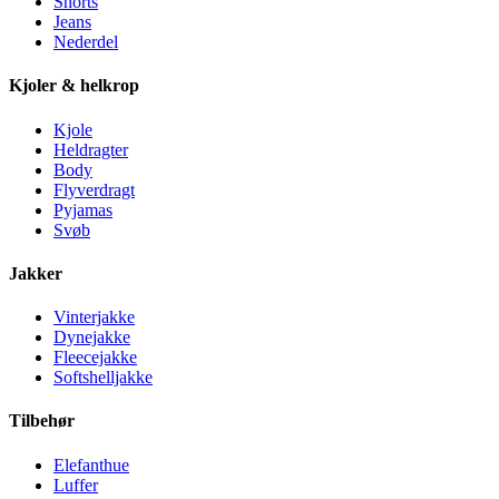
Shorts
Jeans
Nederdel
Kjoler & helkrop
Kjole
Heldragter
Body
Flyverdragt
Pyjamas
Svøb
Jakker
Vinterjakke
Dynejakke
Fleecejakke
Softshelljakke
Tilbehør
Elefanthue
Luffer