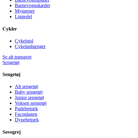
Barnevognskæder
Myggenet
Liggedel
Cykler
Cykelstol
Cykelanhænger
Se alt transport
Sengetøj
Sengetøj
Alt sengetøj
Baby sengetøj
Junior sengetøj
Voksen sengetøj
Pudebetræk
Faconlagen
Dynebetræk
Sovegrej