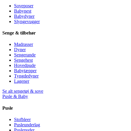
Soveposer
Babynest
Babydyner
Slyngevugger
Senge & tilbehør
Madrasser
Dyner
Sengerande
Sengehest
Hovedpude
Babytæpper
Tyngdedyner
Lagener
Se alt sengetøj & sove
Pusle & Baby
Pusle
Stofbleer
Pusleunderlag
Puslepuder