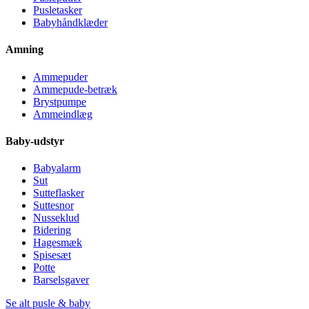
Pusletasker
Babyhåndklæder
Amning
Ammepuder
Ammepude-betræk
Brystpumpe
Ammeindlæg
Baby-udstyr
Babyalarm
Sut
Sutteflasker
Suttesnor
Nusseklud
Bidering
Hagesmæk
Spisesæt
Potte
Barselsgaver
Se alt pusle & baby