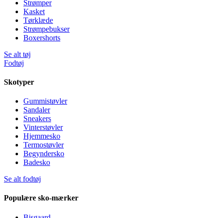
Strømper
Kasket
Tørklæde
Strømpebukser
Boxershorts
Se alt tøj
Fodtøj
Skotyper
Gummistøvler
Sandaler
Sneakers
Vinterstøvler
Hjemmesko
Termostøvler
Begyndersko
Badesko
Se alt fodtøj
Populære sko-mærker
Bisgaard