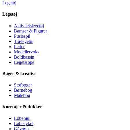
Legetøj
Legetøj
Aktivitetslegetøj
Bamser & Figurer
Puslespil
Trælegetøj
Perler
Modellervoks
Boldbassin
Legetæppe
Bøger & kreativt
Stofbøger
Børnebog
Malebog
Køretøjer & dukker
Løbehjul
Løbecykel
Gåvogn