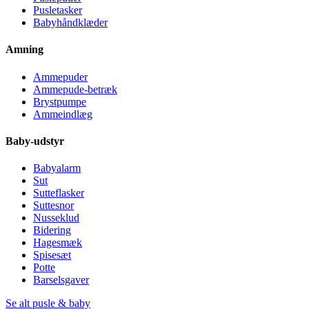
Pusletasker
Babyhåndklæder
Amning
Ammepuder
Ammepude-betræk
Brystpumpe
Ammeindlæg
Baby-udstyr
Babyalarm
Sut
Sutteflasker
Suttesnor
Nusseklud
Bidering
Hagesmæk
Spisesæt
Potte
Barselsgaver
Se alt pusle & baby