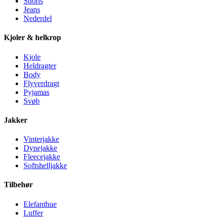
Shorts
Jeans
Nederdel
Kjoler & helkrop
Kjole
Heldragter
Body
Flyverdragt
Pyjamas
Svøb
Jakker
Vinterjakke
Dynejakke
Fleecejakke
Softshelljakke
Tilbehør
Elefanthue
Luffer