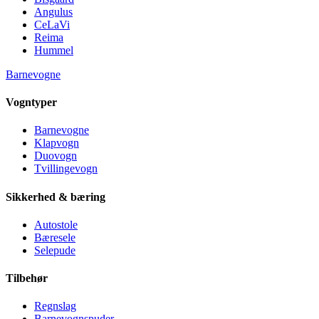
Angulus
CeLaVi
Reima
Hummel
Barnevogne
Vogntyper
Barnevogne
Klapvogn
Duovogn
Tvillingevogn
Sikkerhed & bæring
Autostole
Bæresele
Selepude
Tilbehør
Regnslag
Barnevognspuder