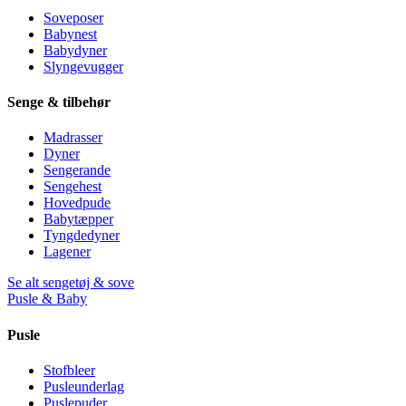
Soveposer
Babynest
Babydyner
Slyngevugger
Senge & tilbehør
Madrasser
Dyner
Sengerande
Sengehest
Hovedpude
Babytæpper
Tyngdedyner
Lagener
Se alt sengetøj & sove
Pusle & Baby
Pusle
Stofbleer
Pusleunderlag
Puslepuder