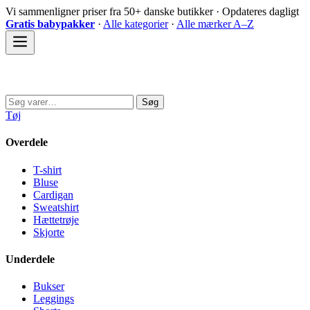
Spring
Vi sammenligner priser fra 50+ danske butikker · Opdateres dagligt
til
Gratis babypakker
·
Alle kategorier
·
Alle mærker A–Z
indhold
Sovedyret
Søg
Søg
efter:
Tøj
Overdele
T-shirt
Bluse
Cardigan
Sweatshirt
Hættetrøje
Skjorte
Underdele
Bukser
Leggings