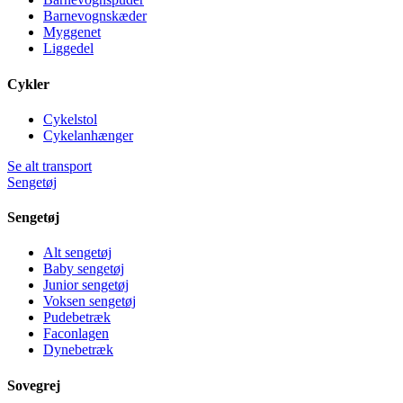
Barnevognskæder
Myggenet
Liggedel
Cykler
Cykelstol
Cykelanhænger
Se alt transport
Sengetøj
Sengetøj
Alt sengetøj
Baby sengetøj
Junior sengetøj
Voksen sengetøj
Pudebetræk
Faconlagen
Dynebetræk
Sovegrej