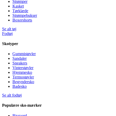
Strømper
Kasket
Tørklæde
Strømpebukser
Boxershorts
Se alt tøj
Fodtøj
Skotyper
Gummistøvler
Sandaler
Sneakers
Vinterstøvler
Hjemmesko
Termostøvler
Begyndersko
Badesko
Se alt fodtøj
Populære sko-mærker
Bisgaard