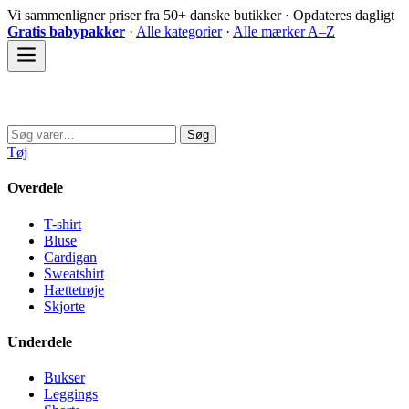
Spring
Vi sammenligner priser fra 50+ danske butikker · Opdateres dagligt
til
Gratis babypakker
·
Alle kategorier
·
Alle mærker A–Z
indhold
Sovedyret
Søg
Søg
efter:
Tøj
Overdele
T-shirt
Bluse
Cardigan
Sweatshirt
Hættetrøje
Skjorte
Underdele
Bukser
Leggings