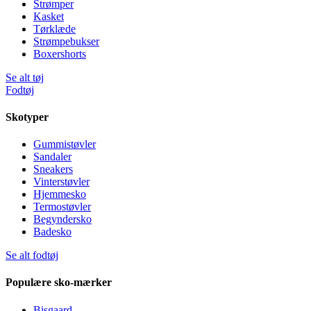
Strømper
Kasket
Tørklæde
Strømpebukser
Boxershorts
Se alt tøj
Fodtøj
Skotyper
Gummistøvler
Sandaler
Sneakers
Vinterstøvler
Hjemmesko
Termostøvler
Begyndersko
Badesko
Se alt fodtøj
Populære sko-mærker
Bisgaard