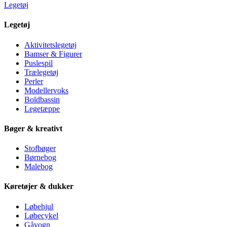
Legetøj
Legetøj
Aktivitetslegetøj
Bamser & Figurer
Puslespil
Trælegetøj
Perler
Modellervoks
Boldbassin
Legetæppe
Bøger & kreativt
Stofbøger
Børnebog
Malebog
Køretøjer & dukker
Løbehjul
Løbecykel
Gåvogn