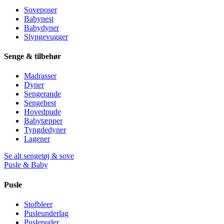
Soveposer
Babynest
Babydyner
Slyngevugger
Senge & tilbehør
Madrasser
Dyner
Sengerande
Sengehest
Hovedpude
Babytæpper
Tyngdedyner
Lagener
Se alt sengetøj & sove
Pusle & Baby
Pusle
Stofbleer
Pusleunderlag
Puslepuder