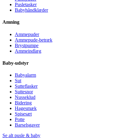
Pusletasker
Babyhåndklæder
Amning
Ammepuder
Ammepude-betræk
Brystpumpe
Ammeindlæg
Baby-udstyr
Babyalarm
Sut
Sutteflasker
Suttesnor
Nusseklud
Bidering
Hagesmæk
Spisesæt
Potte
Barselsgaver
Se alt pusle & baby