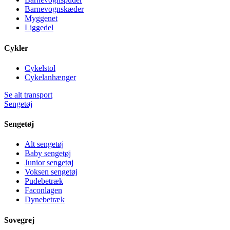
Barnevognskæder
Myggenet
Liggedel
Cykler
Cykelstol
Cykelanhænger
Se alt transport
Sengetøj
Sengetøj
Alt sengetøj
Baby sengetøj
Junior sengetøj
Voksen sengetøj
Pudebetræk
Faconlagen
Dynebetræk
Sovegrej