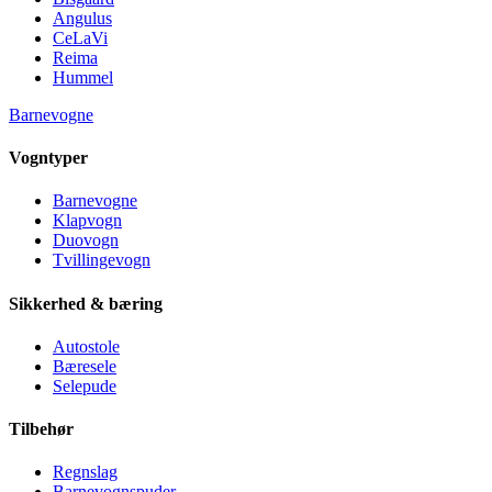
Angulus
CeLaVi
Reima
Hummel
Barnevogne
Vogntyper
Barnevogne
Klapvogn
Duovogn
Tvillingevogn
Sikkerhed & bæring
Autostole
Bæresele
Selepude
Tilbehør
Regnslag
Barnevognspuder