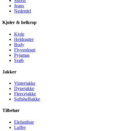
Shorts
Jeans
Nederdel
Kjoler & helkrop
Kjole
Heldragter
Body
Flyverdragt
Pyjamas
Svøb
Jakker
Vinterjakke
Dynejakke
Fleecejakke
Softshelljakke
Tilbehør
Elefanthue
Luffer