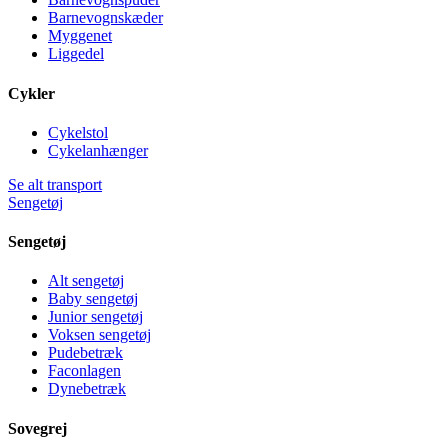
Barnevognskæder
Myggenet
Liggedel
Cykler
Cykelstol
Cykelanhænger
Se alt transport
Sengetøj
Sengetøj
Alt sengetøj
Baby sengetøj
Junior sengetøj
Voksen sengetøj
Pudebetræk
Faconlagen
Dynebetræk
Sovegrej