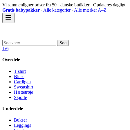
Spring
Vi sammenligner priser fra 50+ danske butikker · Opdateres dagligt
til
Gratis babypakker
·
Alle kategorier
·
Alle mærker A–Z
indhold
Sovedyret
Søg
Søg
efter:
Tøj
Overdele
T-shirt
Bluse
Cardigan
Sweatshirt
Hættetrøje
Skjorte
Underdele
Bukser
Leggings