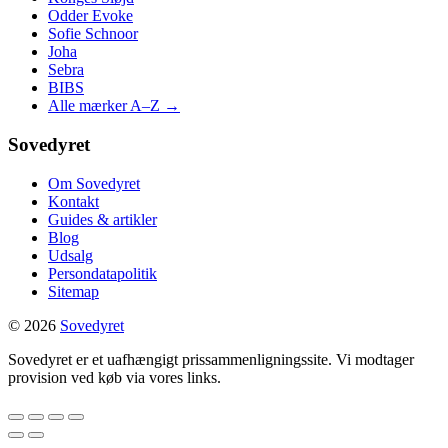
Odder Evoke
Sofie Schnoor
Joha
Sebra
BIBS
Alle mærker A–Z →
Sovedyret
Om Sovedyret
Kontakt
Guides & artikler
Blog
Udsalg
Persondatapolitik
Sitemap
© 2026
Sovedyret
Sovedyret er et uafhængigt prissammenligningssite. Vi modtager
provision ved køb via vores links.