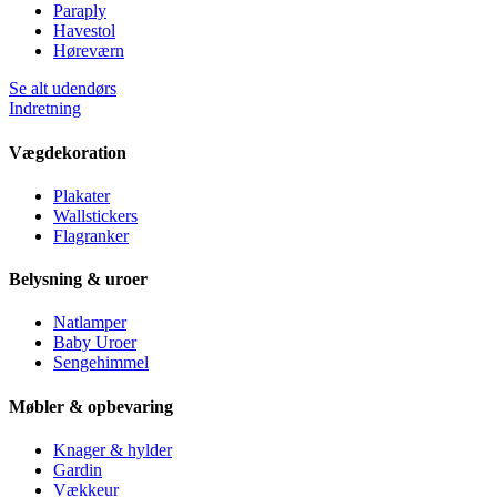
Paraply
Havestol
Høreværn
Se alt udendørs
Indretning
Vægdekoration
Plakater
Wallstickers
Flagranker
Belysning & uroer
Natlamper
Baby Uroer
Sengehimmel
Møbler & opbevaring
Knager & hylder
Gardin
Vækkeur