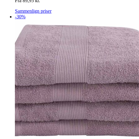
Fra
89,95
kr.
Sammenlign priser
-30%