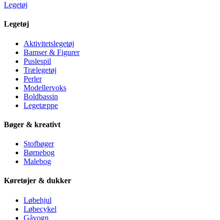
Legetøj
Legetøj
Aktivitetslegetøj
Bamser & Figurer
Puslespil
Trælegetøj
Perler
Modellervoks
Boldbassin
Legetæppe
Bøger & kreativt
Stofbøger
Børnebog
Malebog
Køretøjer & dukker
Løbehjul
Løbecykel
Gåvogn