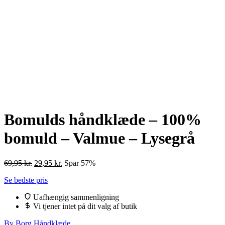
Bomulds håndklæde – 100%
bomuld – Valmue – Lysegrå
Den
Den
69,95
kr.
29,95
kr.
Spar 57%
oprindelige
aktuelle
Se bedste pris
pris
pris
var:
er:
Uafhængig sammenligning
69,95 kr..
29,95 kr..
Vi tjener intet på dit valg af butik
By Borg Håndklæde