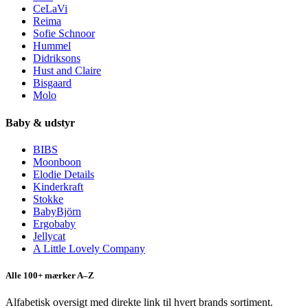
CeLaVi
Reima
Sofie Schnoor
Hummel
Didriksons
Hust and Claire
Bisgaard
Molo
Baby & udstyr
BIBS
Moonboon
Elodie Details
Kinderkraft
Stokke
BabyBjörn
Ergobaby
Jellycat
A Little Lovely Company
Alle 100+ mærker A–Z
Alfabetisk oversigt med direkte link til hvert brands sortiment.