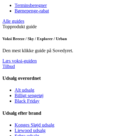
Terminsberegner
Børnepenge-rabat
Alle guides
Topprodukt guide
Voksi Breeze / Sky / Explorer / Urban
Den mest klikke guide på Sovedyret.
Læs voksi-guiden
Tilbud
Udsalg overordnet
Alt udsalg
Billigt sengetøj
Black Friday
Udsalg efter brand
Konges Sløjd udsalg
Liewood udsalg
Sebra udsalg