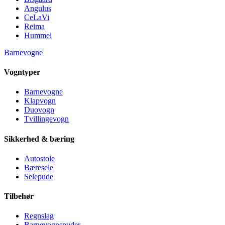
Angulus
CeLaVi
Reima
Hummel
Barnevogne
Vogntyper
Barnevogne
Klapvogn
Duovogn
Tvillingevogn
Sikkerhed & bæring
Autostole
Bæresele
Selepude
Tilbehør
Regnslag
Barnevognspuder