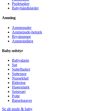
Pusletasker
Babyhåndklæder
Amning
Ammepuder
Ammepude-betræk
Brystpumpe
Ammeindlæg
Baby-udstyr
Babyalarm
Sut
Sutteflasker
Suttesnor
Nusseklud
Bidering
Hagesmæk
Spisesæt
Potte
Barselsgaver
Se alt pusle & baby