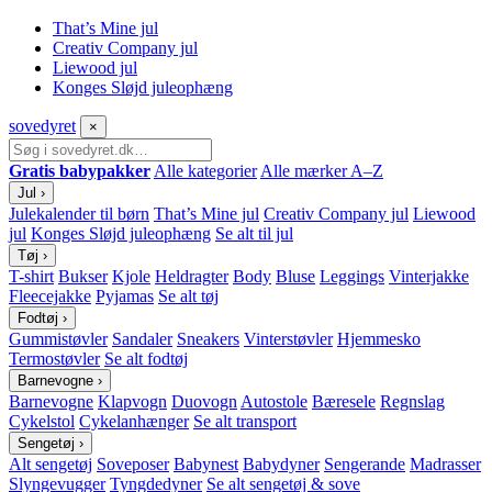
That’s Mine jul
Creativ Company jul
Liewood jul
Konges Sløjd juleophæng
sove
dyret
×
Gratis babypakker
Alle kategorier
Alle mærker A–Z
Jul
›
Julekalender til børn
That’s Mine jul
Creativ Company jul
Liewood
jul
Konges Sløjd juleophæng
Se alt til jul
Tøj
›
T-shirt
Bukser
Kjole
Heldragter
Body
Bluse
Leggings
Vinterjakke
Fleecejakke
Pyjamas
Se alt tøj
Fodtøj
›
Gummistøvler
Sandaler
Sneakers
Vinterstøvler
Hjemmesko
Termostøvler
Se alt fodtøj
Barnevogne
›
Barnevogne
Klapvogn
Duovogn
Autostole
Bæresele
Regnslag
Cykelstol
Cykelanhænger
Se alt transport
Sengetøj
›
Alt sengetøj
Soveposer
Babynest
Babydyner
Sengerande
Madrasser
Slyngevugger
Tyngdedyner
Se alt sengetøj & sove