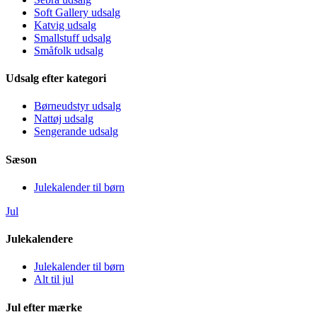
Soft Gallery udsalg
Katvig udsalg
Smallstuff udsalg
Småfolk udsalg
Udsalg efter kategori
Børneudstyr udsalg
Nattøj udsalg
Sengerande udsalg
Sæson
Julekalender til børn
Jul
Julekalendere
Julekalender til børn
Alt til jul
Jul efter mærke