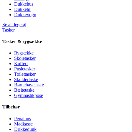
Dukkehus
Dukketøj
Dukkevogn
Se alt legetøj
Tasker
Tasker & rygsække
Rygsække
Skoletasker
Kuffert
Pusletasker
Toilettasker
Skuldertaske
Børnehavetaske
Bæltetaske
Gymnastikpose
Tilbehør
Penalhus
Madkasse
Drikkedunk