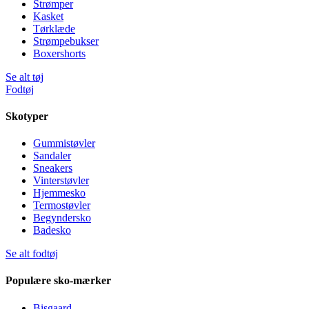
Strømper
Kasket
Tørklæde
Strømpebukser
Boxershorts
Se alt tøj
Fodtøj
Skotyper
Gummistøvler
Sandaler
Sneakers
Vinterstøvler
Hjemmesko
Termostøvler
Begyndersko
Badesko
Se alt fodtøj
Populære sko-mærker
Bisgaard