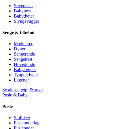
Soveposer
Babynest
Babydyner
Slyngevugger
Senge & tilbehør
Madrasser
Dyner
Sengerande
Sengehest
Hovedpude
Babytæpper
Tyngdedyner
Lagener
Se alt sengetøj & sove
Pusle & Baby
Pusle
Stofbleer
Pusleunderlag
Puslepuder