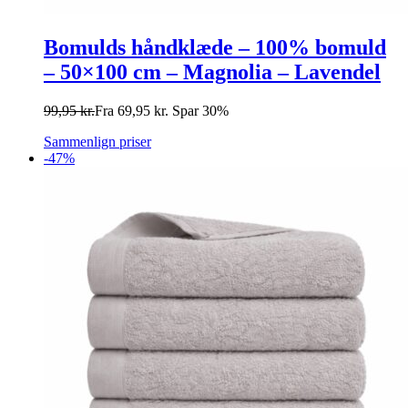
Bomulds håndklæde – 100% bomuld
– 50×100 cm – Magnolia – Lavendel
99,95
kr.
Fra
69,95
kr.
Spar 30%
Sammenlign priser
-47%