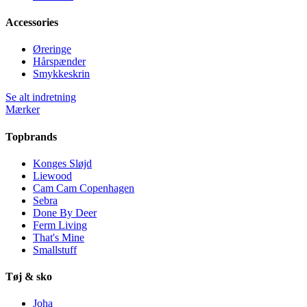
Accessories
Øreringe
Hårspænder
Smykkeskrin
Se alt indretning
Mærker
Topbrands
Konges Sløjd
Liewood
Cam Cam Copenhagen
Sebra
Done By Deer
Ferm Living
That's Mine
Smallstuff
Tøj & sko
Joha