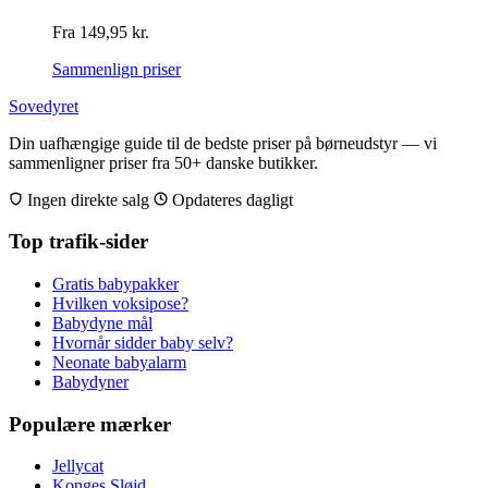
Fra
149,95
kr.
Sammenlign priser
Sovedyret
Din uafhængige guide til de bedste priser på børneudstyr — vi
sammenligner priser fra 50+ danske butikker.
Ingen direkte salg
Opdateres dagligt
Top trafik-sider
Gratis babypakker
Hvilken voksipose?
Babydyne mål
Hvornår sidder baby selv?
Neonate babyalarm
Babydyner
Populære mærker
Jellycat
Konges Sløjd