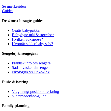
Se mærkesiden
Guides
De 4 mest besøgte guides
Gratis babypakker
Babydyne mål & størrelser
Hvilken voksipose?
Hvornår sidder baby selv?
Sengetøj & sengegear
Praktisk info om sengetøj
Sådan vasker du sengerand
Økologisk vs Oeko-Tex
Pusle & bæring
Væghængt puslebord-erfaring
Vinterbadekåbe-guide
Family planning