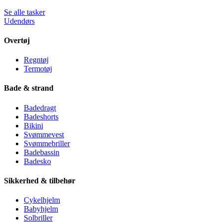
Se alle tasker
Udendørs
Overtøj
Regntøj
Termotøj
Bade & strand
Badedragt
Badeshorts
Bikini
Svømmevest
Svømmebriller
Badebassin
Badesko
Sikkerhed & tilbehør
Cykelhjelm
Babyhjelm
Solbriller