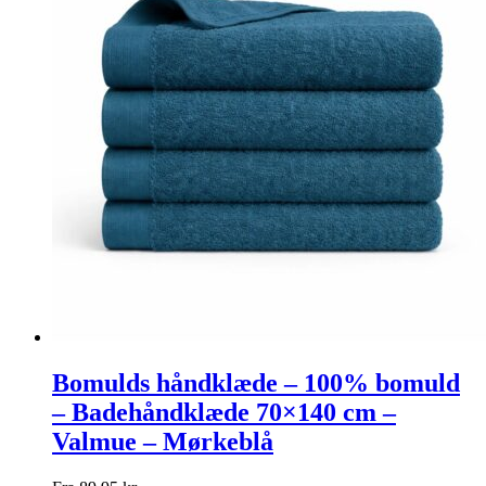
Bomulds håndklæde – 100% bomuld
– Badehåndklæde 70×140 cm –
Valmue – Mørkeblå