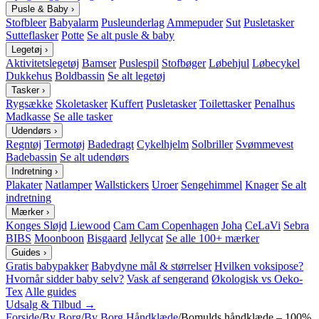
Pusle & Baby
›
Stofbleer
Babyalarm
Pusleunderlag
Ammepuder
Sut
Pusletasker
Sutteflasker
Potte
Se alt pusle & baby
Legetøj
›
Aktivitetslegetøj
Bamser
Puslespil
Stofbøger
Løbehjul
Løbecykel
Dukkehus
Boldbassin
Se alt legetøj
Tasker
›
Rygsække
Skoletasker
Kuffert
Pusletasker
Toilettasker
Penalhus
Madkasse
Se alle tasker
Udendørs
›
Regntøj
Termotøj
Badedragt
Cykelhjelm
Solbriller
Svømmevest
Badebassin
Se alt udendørs
Indretning
›
Plakater
Natlamper
Wallstickers
Uroer
Sengehimmel
Knager
Se alt
indretning
Mærker
›
Konges Sløjd
Liewood
Cam Cam Copenhagen
Joha
CeLaVi
Sebra
BIBS
Moonboon
Bisgaard
Jellycat
Se alle 100+ mærker
Guides
›
Gratis babypakker
Babydyne mål & størrelser
Hvilken voksipose?
Hvornår sidder baby selv?
Vask af sengerand
Økologisk vs Oeko-
Tex
Alle guides
Udsalg & Tilbud →
Forside
/
By Borg
/
By Borg Håndklæde
/
Bomulds håndklæde – 100%