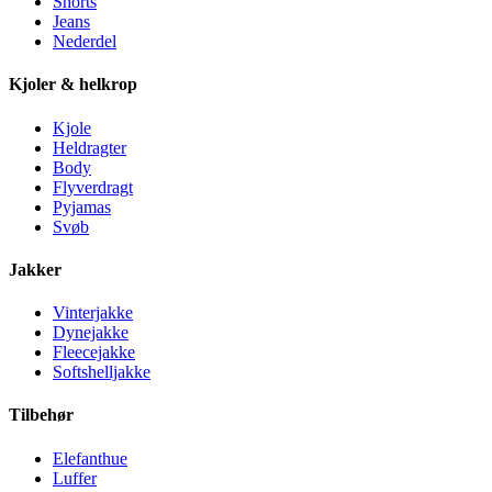
Shorts
Jeans
Nederdel
Kjoler & helkrop
Kjole
Heldragter
Body
Flyverdragt
Pyjamas
Svøb
Jakker
Vinterjakke
Dynejakke
Fleecejakke
Softshelljakke
Tilbehør
Elefanthue
Luffer