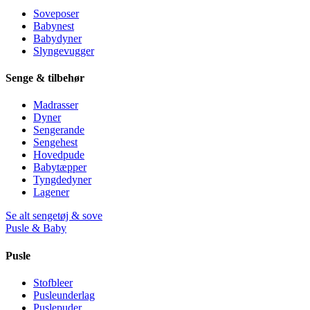
Soveposer
Babynest
Babydyner
Slyngevugger
Senge & tilbehør
Madrasser
Dyner
Sengerande
Sengehest
Hovedpude
Babytæpper
Tyngdedyner
Lagener
Se alt sengetøj & sove
Pusle & Baby
Pusle
Stofbleer
Pusleunderlag
Puslepuder