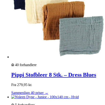
40 forhandlere
Pippi Stofbleer 8 Stk. – Dress Blues
Fra
279,95
kr.
Sammenlign 40 priser →
5 forhandlere