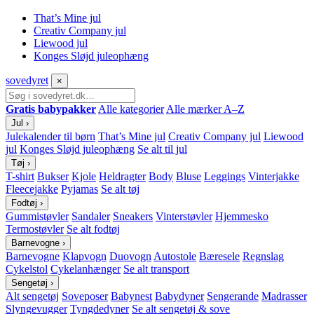
That’s Mine jul
Creativ Company jul
Liewood jul
Konges Sløjd juleophæng
sove
dyret
×
Gratis babypakker
Alle kategorier
Alle mærker A–Z
Jul
›
Julekalender til børn
That’s Mine jul
Creativ Company jul
Liewood
jul
Konges Sløjd juleophæng
Se alt til jul
Tøj
›
T-shirt
Bukser
Kjole
Heldragter
Body
Bluse
Leggings
Vinterjakke
Fleecejakke
Pyjamas
Se alt tøj
Fodtøj
›
Gummistøvler
Sandaler
Sneakers
Vinterstøvler
Hjemmesko
Termostøvler
Se alt fodtøj
Barnevogne
›
Barnevogne
Klapvogn
Duovogn
Autostole
Bæresele
Regnslag
Cykelstol
Cykelanhænger
Se alt transport
Sengetøj
›
Alt sengetøj
Soveposer
Babynest
Babydyner
Sengerande
Madrasser
Slyngevugger
Tyngdedyner
Se alt sengetøj & sove