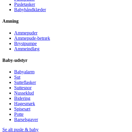
Pusletasker
Babyhåndklæder
Amning
Ammepuder
Ammepude-betræk
Brystpumpe
Ammeindlæg
Baby-udstyr
Babyalarm
Sut
Sutteflasker
Suttesnor
Nusseklud
Bidering
Hagesmæk
Spisesæt
Potte
Barselsgaver
Se alt pusle & baby