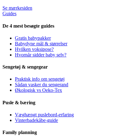
Se mærkesiden
Guides
De 4 mest besøgte guides
Gratis babypakker
Babydyne mål & størrelser
Hvilken voksipose?
Hvornår sidder baby selv?
Sengetøj & sengegear
Praktisk info om sengetøj
Sådan vasker du sengerand
Økologisk vs Oeko-Tex
Pusle & bæring
Væghængt puslebord-erfaring
Vinterbadekåbe-guide
Family planning