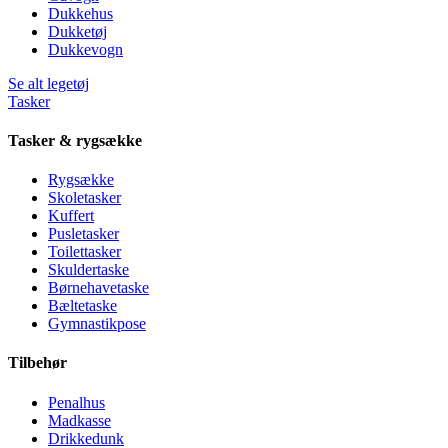
Dukkehus
Dukketøj
Dukkevogn
Se alt legetøj
Tasker
Tasker & rygsække
Rygsække
Skoletasker
Kuffert
Pusletasker
Toilettasker
Skuldertaske
Børnehavetaske
Bæltetaske
Gymnastikpose
Tilbehør
Penalhus
Madkasse
Drikkedunk