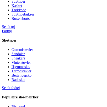
Strømper
Kasket
Tørklæde
Strømpebukser
Boxershorts
Se alt tøj
Fodtøj
Skotyper
Gummistøvler
Sandaler
Sneakers
Vinterstøvler
Hjemmesko
Termostøvler
Begyndersko
Badesko
Se alt fodtøj
Populære sko-mærker
Bisgaard