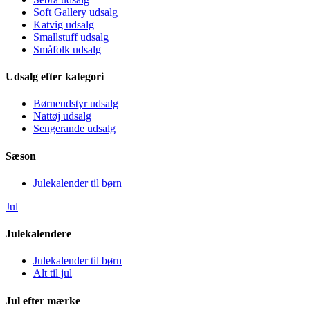
Soft Gallery udsalg
Katvig udsalg
Smallstuff udsalg
Småfolk udsalg
Udsalg efter kategori
Børneudstyr udsalg
Nattøj udsalg
Sengerande udsalg
Sæson
Julekalender til børn
Jul
Julekalendere
Julekalender til børn
Alt til jul
Jul efter mærke