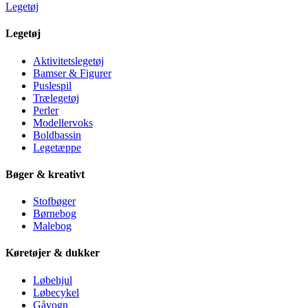
Legetøj
Legetøj
Aktivitetslegetøj
Bamser & Figurer
Puslespil
Trælegetøj
Perler
Modellervoks
Boldbassin
Legetæppe
Bøger & kreativt
Stofbøger
Børnebog
Malebog
Køretøjer & dukker
Løbehjul
Løbecykel
Gåvogn