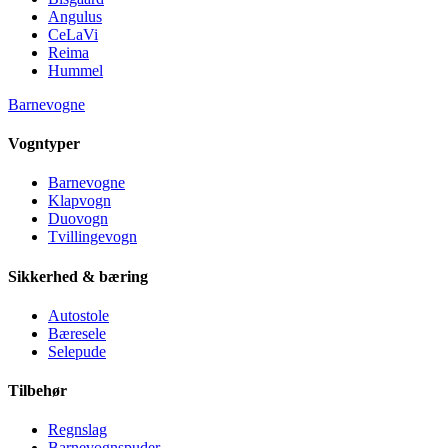
Angulus
CeLaVi
Reima
Hummel
Barnevogne
Vogntyper
Barnevogne
Klapvogn
Duovogn
Tvillingevogn
Sikkerhed & bæring
Autostole
Bæresele
Selepude
Tilbehør
Regnslag
Barnevognspuder