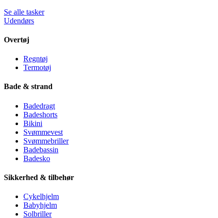
Se alle tasker
Udendørs
Overtøj
Regntøj
Termotøj
Bade & strand
Badedragt
Badeshorts
Bikini
Svømmevest
Svømmebriller
Badebassin
Badesko
Sikkerhed & tilbehør
Cykelhjelm
Babyhjelm
Solbriller