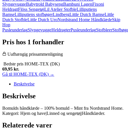
Slyngevugge
Babytrold Babyseng
Bambuni Lagen
Fixoni
Heldragt
Flöss Sengetøj
Lil Atelier Stofble
Lilliputiens
Bamse
Lilliputiens stofbøger
Lindberg
Little Dutch Bamse
Little
Dutch Stofble
Little Dutch Uro
Nordstrand Home Håndklæde
Skip
Hop
Pusleunderlag
Slyngevugge
Heldragter
Pusleunderlag
Stofbleer
Stofbøg
Pris hos 1 forhandler
Uafhængig prissammenligning
Bedste pris
HOME-TEX (DK)
69,95
kr.
Gå til HOME-TEX (DK) →
Beskrivelse
Beskrivelse
Bomulds håndklæde – 100% bomuld – Mint fra Nordstrand Home.
Kategori: Hjem og have|Linned og sengetøj|Håndklæder.
Relaterede varer