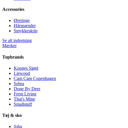
Accessories
Øreringe
Hårspænder
Smykkeskrin
Se alt indretning
Mærker
Topbrands
Konges Sløjd
Liewood
Cam Cam Copenhagen
Sebra
Done By Deer
Ferm Living
That's Mine
Smallstuff
Tøj & sko
Joha