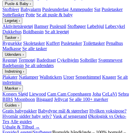
Pusle & Baby
›
Stofbleer
Babyalarm
Pusleunderlag
Ammepuder
Sut
Pusletasker
Sutteflasker
Potte
Se alt pusle & baby
Legetøj
›
Aktivitetslegetøj
Bamser
Puslespil
Stofbøger
Løbehjul
Løbecykel
Dukkehus
Boldbassin
Se alt legetøj
Tasker
›
Rygsække
Skoletasker
Kuffert
Pusletasker
Toilettasker
Penalhus
Madkasse
Se alle tasker
Udendørs
›
Regntøj
Termotøj
Badedragt
Cykelhjelm
Solbriller
Svømmevest
Badebassin
Se alt udendørs
Indretning
›
Plakater
Natlamper
Wallstickers
Uroer
Sengehimmel
Knager
Se alt
indretning
Mærker
›
Konges Sløjd
Liewood
Cam Cam Copenhagen
Joha
CeLaVi
Sebra
BIBS
Moonboon
Bisgaard
Jellycat
Se alle 100+ mærker
Guides
›
Gratis babypakker
Babydyne mål & størrelser
Hvilken voksipose?
Hvornår sidder baby selv?
Vask af sengerand
Økologisk vs Oeko-
Tex
Alle guides
Udsalg & Tilbud →
Forside
/
Legetøj
/
Stofbøger
/
Bomulds håndklæde – 100% bomuld –