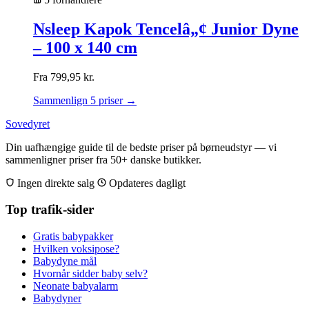
Nsleep Kapok Tencelâ„¢ Junior Dyne
– 100 x 140 cm
Fra
799,95
kr.
Sammenlign 5 priser →
Sovedyret
Din uafhængige guide til de bedste priser på børneudstyr — vi
sammenligner priser fra 50+ danske butikker.
Ingen direkte salg
Opdateres dagligt
Top trafik-sider
Gratis babypakker
Hvilken voksipose?
Babydyne mål
Hvornår sidder baby selv?
Neonate babyalarm
Babydyner