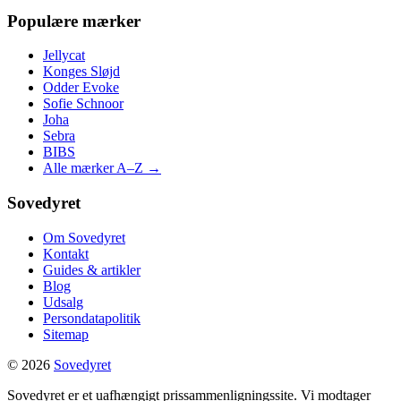
Populære mærker
Jellycat
Konges Sløjd
Odder Evoke
Sofie Schnoor
Joha
Sebra
BIBS
Alle mærker A–Z →
Sovedyret
Om Sovedyret
Kontakt
Guides & artikler
Blog
Udsalg
Persondatapolitik
Sitemap
© 2026
Sovedyret
Sovedyret er et uafhængigt prissammenligningssite. Vi modtager