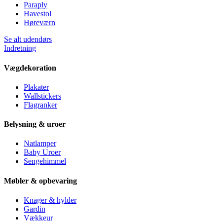
Paraply
Havestol
Høreværn
Se alt udendørs
Indretning
Vægdekoration
Plakater
Wallstickers
Flagranker
Belysning & uroer
Natlamper
Baby Uroer
Sengehimmel
Møbler & opbevaring
Knager & hylder
Gardin
Vækkeur