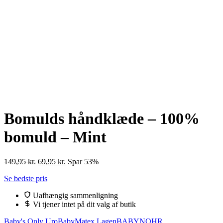
Bomulds håndklæde – 100%
bomuld – Mint
Den
Den
149,95
kr.
69,95
kr.
Spar 53%
oprindelige
aktuelle
Se bedste pris
pris
pris
var:
er:
Uafhængig sammenligning
149,95 kr..
69,95 kr..
Vi tjener intet på dit valg af butik
Baby's Only Uro
BabyMatex Lagen
BABYNOHR