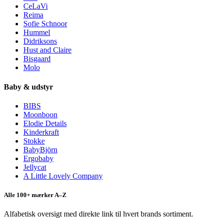
CeLaVi
Reima
Sofie Schnoor
Hummel
Didriksons
Hust and Claire
Bisgaard
Molo
Baby & udstyr
BIBS
Moonboon
Elodie Details
Kinderkraft
Stokke
BabyBjörn
Ergobaby
Jellycat
A Little Lovely Company
Alle 100+ mærker A–Z
Alfabetisk oversigt med direkte link til hvert brands sortiment.