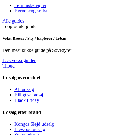
Terminsberegner
Børnepenge-rabat
Alle guides
Topprodukt guide
Voksi Breeze / Sky / Explorer / Urban
Den mest klikke guide på Sovedyret.
Læs voksi-guiden
Tilbud
Udsalg overordnet
Alt udsalg
Billigt sengetøj
Black Friday
Udsalg efter brand
Konges Sløjd udsalg
Liewood udsalg
Sebra udsalg