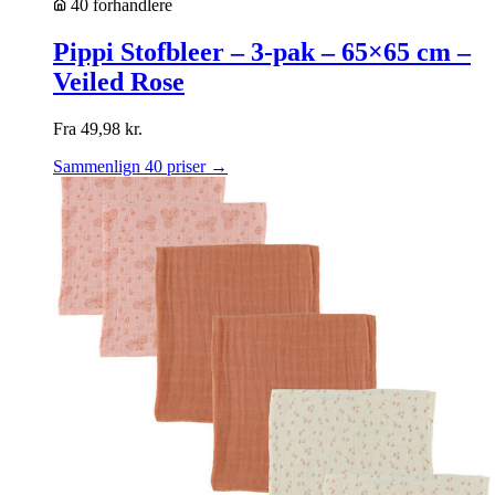
40 forhandlere
Pippi Stofbleer – 3-pak – 65×65 cm –
Veiled Rose
Fra
49,98
kr.
Sammenlign 40 priser →