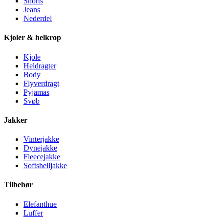
Shorts
Jeans
Nederdel
Kjoler & helkrop
Kjole
Heldragter
Body
Flyverdragt
Pyjamas
Svøb
Jakker
Vinterjakke
Dynejakke
Fleecejakke
Softshelljakke
Tilbehør
Elefanthue
Luffer