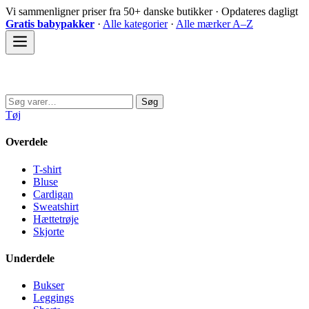
Spring
Vi sammenligner priser fra 50+ danske butikker · Opdateres dagligt
til
Gratis babypakker
·
Alle kategorier
·
Alle mærker A–Z
indhold
Sovedyret
Søg
Søg
efter:
Tøj
Overdele
T-shirt
Bluse
Cardigan
Sweatshirt
Hættetrøje
Skjorte
Underdele
Bukser
Leggings