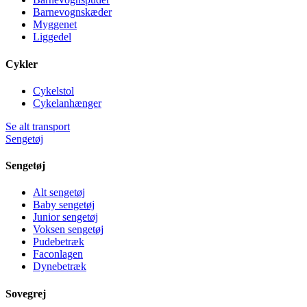
Barnevognskæder
Myggenet
Liggedel
Cykler
Cykelstol
Cykelanhænger
Se alt transport
Sengetøj
Sengetøj
Alt sengetøj
Baby sengetøj
Junior sengetøj
Voksen sengetøj
Pudebetræk
Faconlagen
Dynebetræk
Sovegrej