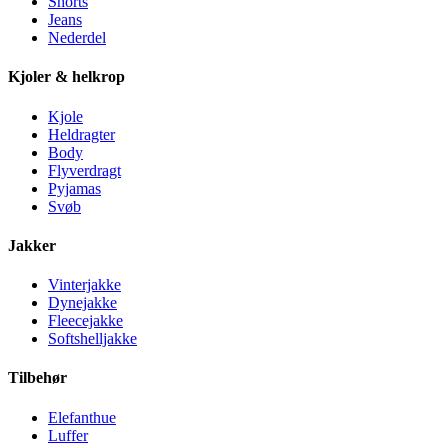
Shorts
Jeans
Nederdel
Kjoler & helkrop
Kjole
Heldragter
Body
Flyverdragt
Pyjamas
Svøb
Jakker
Vinterjakke
Dynejakke
Fleecejakke
Softshelljakke
Tilbehør
Elefanthue
Luffer