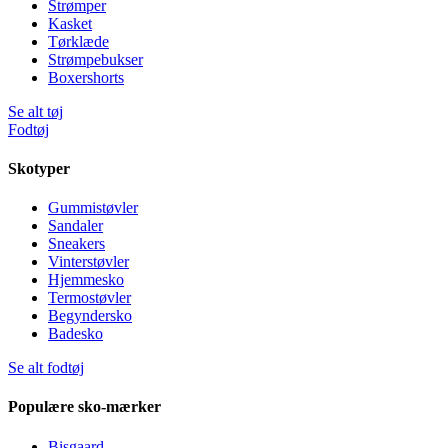
Strømper
Kasket
Tørklæde
Strømpebukser
Boxershorts
Se alt tøj
Fodtøj
Skotyper
Gummistøvler
Sandaler
Sneakers
Vinterstøvler
Hjemmesko
Termostøvler
Begyndersko
Badesko
Se alt fodtøj
Populære sko-mærker
Bisgaard