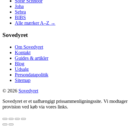
Sofie Schnoor
Joha
Sebra
BIBS
Alle mærker A–Z →
Sovedyret
Om Sovedyret
Kontakt
Guides & artikler
Blog
Udsalg
Persondatapolitik
Sitemap
© 2026
Sovedyret
Sovedyret er et uafhængigt prissammenligningssite. Vi modtager
provision ved køb via vores links.