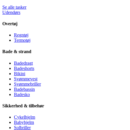
Se alle tasker
Udendørs
Overtøj
Regntøj
Termotøj
Bade & strand
Badedragt
Badeshorts
Bikini
Svømmevest
Svømmebriller
Badebassin
Badesko
Sikkerhed & tilbehør
Cykelhjelm
Babyhjelm
Solbriller