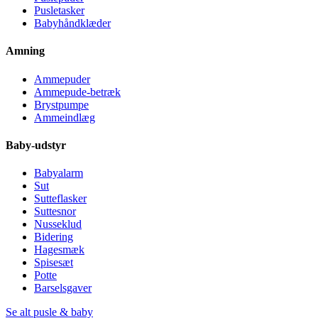
Pusletasker
Babyhåndklæder
Amning
Ammepuder
Ammepude-betræk
Brystpumpe
Ammeindlæg
Baby-udstyr
Babyalarm
Sut
Sutteflasker
Suttesnor
Nusseklud
Bidering
Hagesmæk
Spisesæt
Potte
Barselsgaver
Se alt pusle & baby