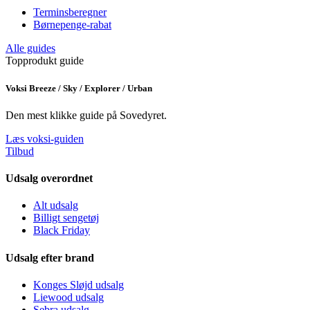
Terminsberegner
Børnepenge-rabat
Alle guides
Topprodukt guide
Voksi Breeze / Sky / Explorer / Urban
Den mest klikke guide på Sovedyret.
Læs voksi-guiden
Tilbud
Udsalg overordnet
Alt udsalg
Billigt sengetøj
Black Friday
Udsalg efter brand
Konges Sløjd udsalg
Liewood udsalg
Sebra udsalg