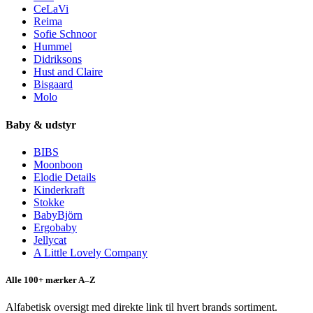
CeLaVi
Reima
Sofie Schnoor
Hummel
Didriksons
Hust and Claire
Bisgaard
Molo
Baby & udstyr
BIBS
Moonboon
Elodie Details
Kinderkraft
Stokke
BabyBjörn
Ergobaby
Jellycat
A Little Lovely Company
Alle 100+ mærker A–Z
Alfabetisk oversigt med direkte link til hvert brands sortiment.