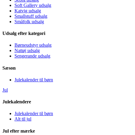
Soft Gallery udsalg
Katvig udsalg
Smallstuff udsalg
Småfolk udsalg
Udsalg efter kategori
Børneudstyr udsalg
Nattøj udsalg
Sengerande udsalg
Sæson
Julekalender til børn
Jul
Julekalendere
Julekalender til børn
Alt til jul
Jul efter mærke