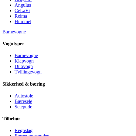
Angulus
CeLaVi
Reima
Hummel
Barnevogne
Vogntyper
Barnevogne
Klapvogn
Duovogn
Tvillingevogn
Sikkerhed & bæring
Autostole
Bæresele
Selepude
Tilbehør
Regnslag
Barnevognspuder