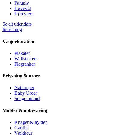
Paraply
Havestol
Høreværn
Se alt udendørs
Indretning
Vægdekoration
Plakater
Wallstickers
Flagranker
Belysning & uroer
Natlamper
Baby Uroer
Sengehimmel
Møbler & opbevaring
Knager & hylder
Gardin
Vækkeur