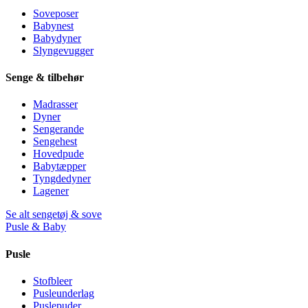
Soveposer
Babynest
Babydyner
Slyngevugger
Senge & tilbehør
Madrasser
Dyner
Sengerande
Sengehest
Hovedpude
Babytæpper
Tyngdedyner
Lagener
Se alt sengetøj & sove
Pusle & Baby
Pusle
Stofbleer
Pusleunderlag
Puslepuder