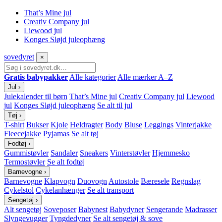
That’s Mine jul
Creativ Company jul
Liewood jul
Konges Sløjd juleophæng
sove
dyret
×
Gratis babypakker
Alle kategorier
Alle mærker A–Z
Jul
›
Julekalender til børn
That’s Mine jul
Creativ Company jul
Liewood
jul
Konges Sløjd juleophæng
Se alt til jul
Tøj
›
T-shirt
Bukser
Kjole
Heldragter
Body
Bluse
Leggings
Vinterjakke
Fleecejakke
Pyjamas
Se alt tøj
Fodtøj
›
Gummistøvler
Sandaler
Sneakers
Vinterstøvler
Hjemmesko
Termostøvler
Se alt fodtøj
Barnevogne
›
Barnevogne
Klapvogn
Duovogn
Autostole
Bæresele
Regnslag
Cykelstol
Cykelanhænger
Se alt transport
Sengetøj
›
Alt sengetøj
Soveposer
Babynest
Babydyner
Sengerande
Madrasser
Slyngevugger
Tyngdedyner
Se alt sengetøj & sove