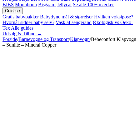
BIBS
Moonboon
Bisgaard
Jellycat
Se alle 100+ mærker
Guides
›
Gratis babypakker
Babydyne mål & størrelser
Hvilken voksipose?
Hvornår sidder baby selv?
Vask af sengerand
Økologisk vs Oeko-
Tex
Alle guides
Udsalg & Tilbud →
Forside
/
Barnevogne og Transport
/
Klapvogn
/
Bebeconfort Klapvogn
– Sunlite – Mineral Copper