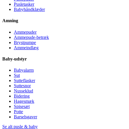
Pusletasker
Babyhåndklæder
Amning
Ammepuder
Ammepude-betræk
Brystpumpe
Ammeindlæg
Baby-udstyr
Babyalarm
Sut
Sutteflasker
Suttesnor
Nusseklud
Bidering
Hagesmæk
Spisesæt
Potte
Barselsgaver
Se alt pusle & baby