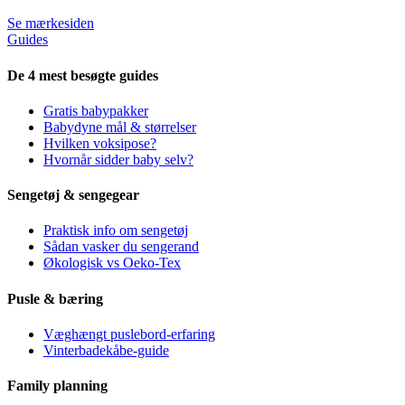
Se mærkesiden
Guides
De 4 mest besøgte guides
Gratis babypakker
Babydyne mål & størrelser
Hvilken voksipose?
Hvornår sidder baby selv?
Sengetøj & sengegear
Praktisk info om sengetøj
Sådan vasker du sengerand
Økologisk vs Oeko-Tex
Pusle & bæring
Væghængt puslebord-erfaring
Vinterbadekåbe-guide
Family planning