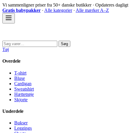
Spring
Vi sammenligner priser fra 50+ danske butikker · Opdateres dagligt
til
Gratis babypakker
·
Alle kategorier
·
Alle mærker A–Z
indhold
Sovedyret
Søg
Søg
efter:
Tøj
Overdele
T-shirt
Bluse
Cardigan
Sweatshirt
Hættetrøje
Skjorte
Underdele
Bukser
Leggings