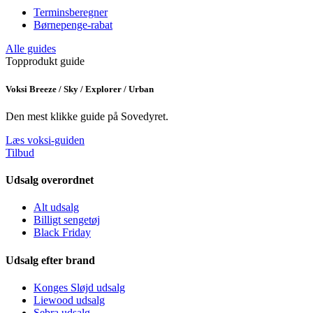
Terminsberegner
Børnepenge-rabat
Alle guides
Topprodukt guide
Voksi Breeze / Sky / Explorer / Urban
Den mest klikke guide på Sovedyret.
Læs voksi-guiden
Tilbud
Udsalg overordnet
Alt udsalg
Billigt sengetøj
Black Friday
Udsalg efter brand
Konges Sløjd udsalg
Liewood udsalg
Sebra udsalg