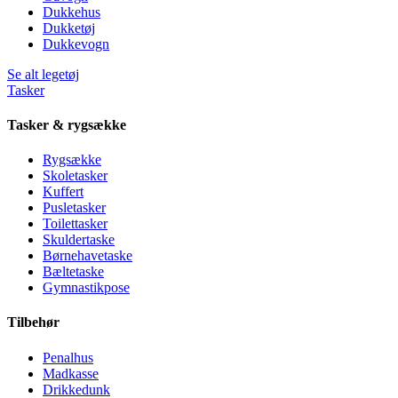
Dukkehus
Dukketøj
Dukkevogn
Se alt legetøj
Tasker
Tasker & rygsække
Rygsække
Skoletasker
Kuffert
Pusletasker
Toilettasker
Skuldertaske
Børnehavetaske
Bæltetaske
Gymnastikpose
Tilbehør
Penalhus
Madkasse
Drikkedunk