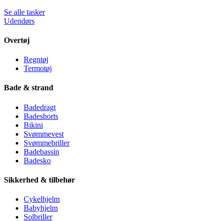
Se alle tasker
Udendørs
Overtøj
Regntøj
Termotøj
Bade & strand
Badedragt
Badeshorts
Bikini
Svømmevest
Svømmebriller
Badebassin
Badesko
Sikkerhed & tilbehør
Cykelhjelm
Babyhjelm
Solbriller