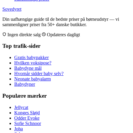
Sovedyret
Din uafhængige guide til de bedste priser på børneudstyr — vi
sammenligner priser fra 50+ danske butikker.
Ingen direkte salg
Opdateres dagligt
Top trafik-sider
Gratis babypakker
Hvilken voksipose?
Babydyne mål
Hvornår sidder baby selv?
Neonate babyalarm
Babydyner
Populære mærker
Jellycat
Konges Sløjd
Odder Evoke
Sofie Schnoor
Joha