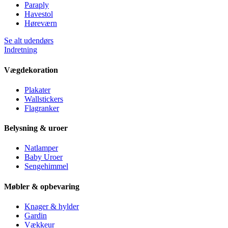
Paraply
Havestol
Høreværn
Se alt udendørs
Indretning
Vægdekoration
Plakater
Wallstickers
Flagranker
Belysning & uroer
Natlamper
Baby Uroer
Sengehimmel
Møbler & opbevaring
Knager & hylder
Gardin
Vækkeur