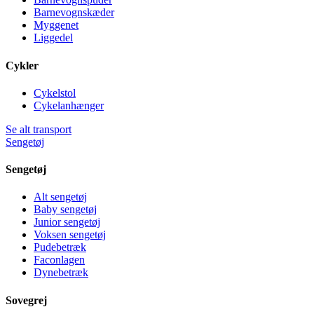
Barnevognskæder
Myggenet
Liggedel
Cykler
Cykelstol
Cykelanhænger
Se alt transport
Sengetøj
Sengetøj
Alt sengetøj
Baby sengetøj
Junior sengetøj
Voksen sengetøj
Pudebetræk
Faconlagen
Dynebetræk
Sovegrej