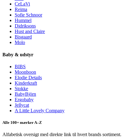
CeLaVi
Reima
Sofie Schnoor
Hummel
Didriksons
Hust and Claire
Bisgaard
Molo
Baby & udstyr
BIBS
Moonboon
Elodie Details
Kinderkraft
Stokke
BabyBjörn
Ergobaby
Jellycat
A Little Lovely Company
Alle 100+ mærker A–Z
Alfabetisk oversigt med direkte link til hvert brands sortiment.