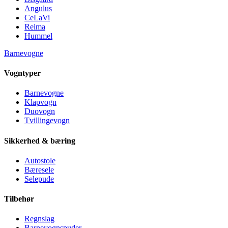
Angulus
CeLaVi
Reima
Hummel
Barnevogne
Vogntyper
Barnevogne
Klapvogn
Duovogn
Tvillingevogn
Sikkerhed & bæring
Autostole
Bæresele
Selepude
Tilbehør
Regnslag
Barnevognspuder