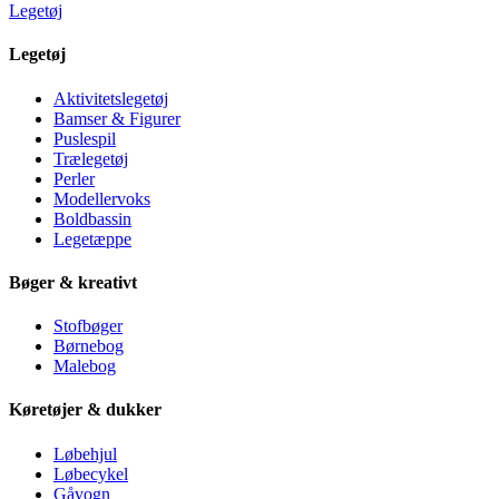
Legetøj
Legetøj
Aktivitetslegetøj
Bamser & Figurer
Puslespil
Trælegetøj
Perler
Modellervoks
Boldbassin
Legetæppe
Bøger & kreativt
Stofbøger
Børnebog
Malebog
Køretøjer & dukker
Løbehjul
Løbecykel
Gåvogn