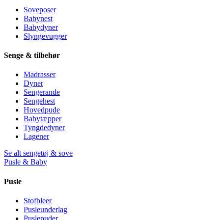
Soveposer
Babynest
Babydyner
Slyngevugger
Senge & tilbehør
Madrasser
Dyner
Sengerande
Sengehest
Hovedpude
Babytæpper
Tyngdedyner
Lagener
Se alt sengetøj & sove
Pusle & Baby
Pusle
Stofbleer
Pusleunderlag
Puslepuder