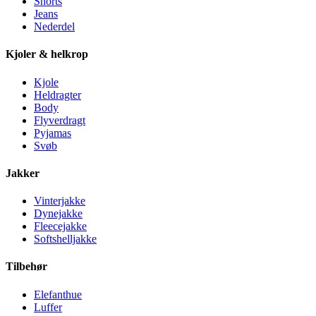
Shorts
Jeans
Nederdel
Kjoler & helkrop
Kjole
Heldragter
Body
Flyverdragt
Pyjamas
Svøb
Jakker
Vinterjakke
Dynejakke
Fleecejakke
Softshelljakke
Tilbehør
Elefanthue
Luffer