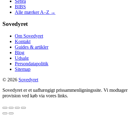
Sebra
BIBS
Alle mærker A–Z →
Sovedyret
Om Sovedyret
Kontakt
Guides & artikler
Blog
Udsalg
Persondatapolitik
Sitemap
© 2026
Sovedyret
Sovedyret er et uafhængigt prissammenligningssite. Vi modtager
provision ved køb via vores links.