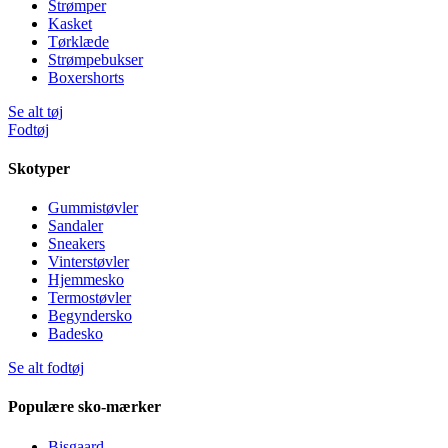
Strømper
Kasket
Tørklæde
Strømpebukser
Boxershorts
Se alt tøj
Fodtøj
Skotyper
Gummistøvler
Sandaler
Sneakers
Vinterstøvler
Hjemmesko
Termostøvler
Begyndersko
Badesko
Se alt fodtøj
Populære sko-mærker
Bisgaard