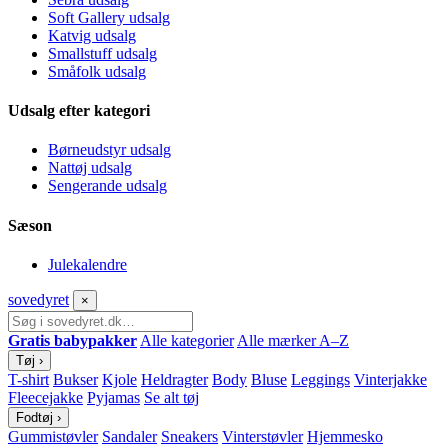
Soft Gallery udsalg
Katvig udsalg
Smallstuff udsalg
Småfolk udsalg
Udsalg efter kategori
Børneudstyr udsalg
Nattøj udsalg
Sengerande udsalg
Sæson
Julekalendre
sove
dyret
×
Gratis babypakker
Alle kategorier
Alle mærker A–Z
Tøj
›
T-shirt
Bukser
Kjole
Heldragter
Body
Bluse
Leggings
Vinterjakke
Fleecejakke
Pyjamas
Se alt tøj
Fodtøj
›
Gummistøvler
Sandaler
Sneakers
Vinterstøvler
Hjemmesko