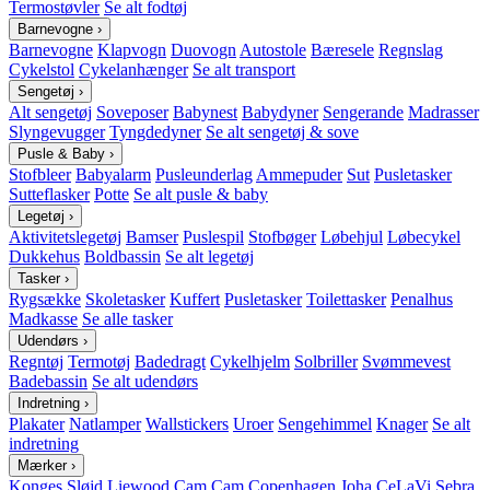
Termostøvler
Se alt fodtøj
Barnevogne
›
Barnevogne
Klapvogn
Duovogn
Autostole
Bæresele
Regnslag
Cykelstol
Cykelanhænger
Se alt transport
Sengetøj
›
Alt sengetøj
Soveposer
Babynest
Babydyner
Sengerande
Madrasser
Slyngevugger
Tyngdedyner
Se alt sengetøj & sove
Pusle & Baby
›
Stofbleer
Babyalarm
Pusleunderlag
Ammepuder
Sut
Pusletasker
Sutteflasker
Potte
Se alt pusle & baby
Legetøj
›
Aktivitetslegetøj
Bamser
Puslespil
Stofbøger
Løbehjul
Løbecykel
Dukkehus
Boldbassin
Se alt legetøj
Tasker
›
Rygsække
Skoletasker
Kuffert
Pusletasker
Toilettasker
Penalhus
Madkasse
Se alle tasker
Udendørs
›
Regntøj
Termotøj
Badedragt
Cykelhjelm
Solbriller
Svømmevest
Badebassin
Se alt udendørs
Indretning
›
Plakater
Natlamper
Wallstickers
Uroer
Sengehimmel
Knager
Se alt
indretning
Mærker
›
Konges Sløjd
Liewood
Cam Cam Copenhagen
Joha
CeLaVi
Sebra