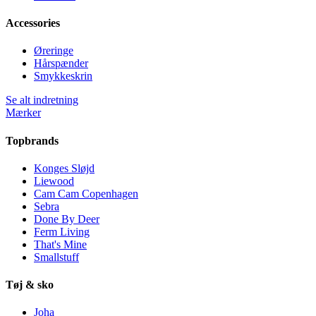
Accessories
Øreringe
Hårspænder
Smykkeskrin
Se alt indretning
Mærker
Topbrands
Konges Sløjd
Liewood
Cam Cam Copenhagen
Sebra
Done By Deer
Ferm Living
That's Mine
Smallstuff
Tøj & sko
Joha