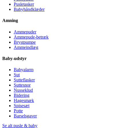
Pusletasker
Babyhåndklæder
Amning
Ammepuder
Ammepude-betræk
Brystpumpe
Ammeindlæg
Baby-udstyr
Babyalarm
Sut
Sutteflasker
Suttesnor
Nusseklud
Bidering
Hagesmæk
Spisesæt
Potte
Barselsgaver
Se alt pusle & baby