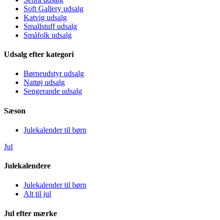
Soft Gallery udsalg
Katvig udsalg
Smallstuff udsalg
Småfolk udsalg
Udsalg efter kategori
Børneudstyr udsalg
Nattøj udsalg
Sengerande udsalg
Sæson
Julekalender til børn
Jul
Julekalendere
Julekalender til børn
Alt til jul
Jul efter mærke