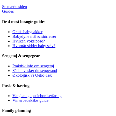
Se mærkesiden
Guides
De 4 mest besøgte guides
Gratis babypakker
Babydyne mål & størrelser
Hvilken voksipose?
Hvornår sidder baby selv?
Sengetøj & sengegear
Praktisk info om sengetøj
Sådan vasker du sengerand
Økologisk vs Oeko-Tex
Pusle & bæring
Væghængt puslebord-erfaring
Vinterbadekåbe-guide
Family planning