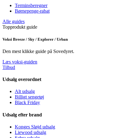
Terminsberegner
Børnepenge-rabat
Alle guides
Topprodukt guide
Voksi Breeze / Sky / Explorer / Urban
Den mest klikke guide på Sovedyret.
Læs voksi-guiden
Tilbud
Udsalg overordnet
Alt udsalg
Billigt sengetøj
Black Friday
Udsalg efter brand
Konges Sløjd udsalg
Liewood udsalg
Sebra udsalg