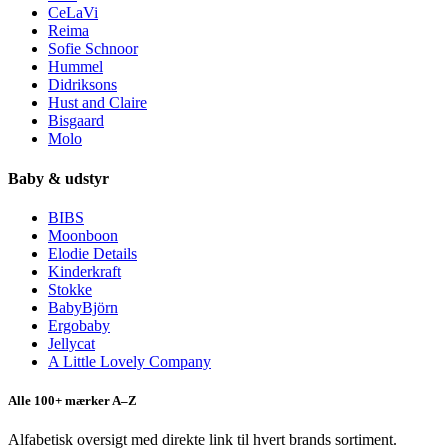
CeLaVi
Reima
Sofie Schnoor
Hummel
Didriksons
Hust and Claire
Bisgaard
Molo
Baby & udstyr
BIBS
Moonboon
Elodie Details
Kinderkraft
Stokke
BabyBjörn
Ergobaby
Jellycat
A Little Lovely Company
Alle 100+ mærker A–Z
Alfabetisk oversigt med direkte link til hvert brands sortiment.