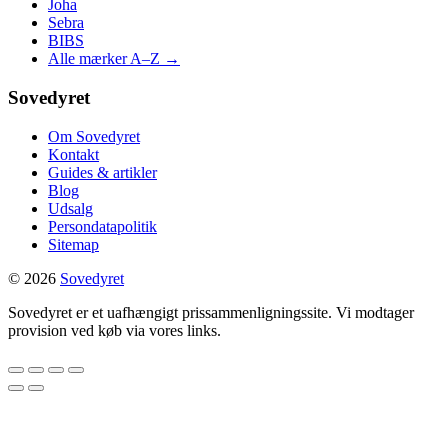
Joha
Sebra
BIBS
Alle mærker A–Z →
Sovedyret
Om Sovedyret
Kontakt
Guides & artikler
Blog
Udsalg
Persondatapolitik
Sitemap
© 2026
Sovedyret
Sovedyret er et uafhængigt prissammenligningssite. Vi modtager
provision ved køb via vores links.