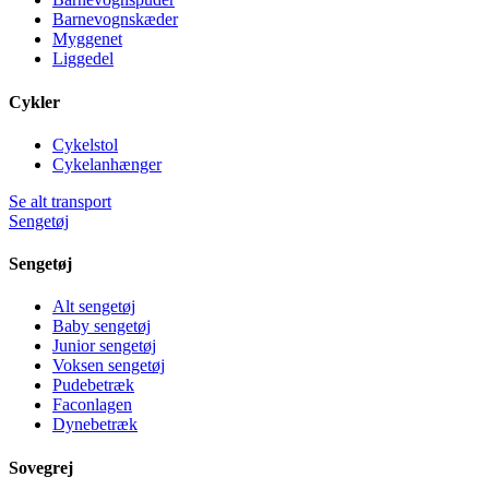
Barnevognskæder
Myggenet
Liggedel
Cykler
Cykelstol
Cykelanhænger
Se alt transport
Sengetøj
Sengetøj
Alt sengetøj
Baby sengetøj
Junior sengetøj
Voksen sengetøj
Pudebetræk
Faconlagen
Dynebetræk
Sovegrej