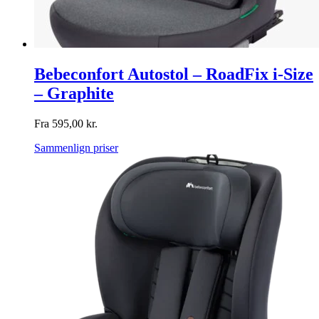
Bebeconfort Autostol – RoadFix i-Size
– Graphite
Fra
595,00
kr.
Sammenlign priser