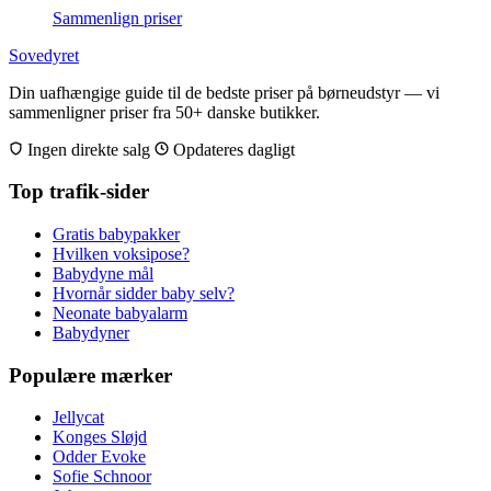
Sammenlign priser
Sovedyret
Din uafhængige guide til de bedste priser på børneudstyr — vi
sammenligner priser fra 50+ danske butikker.
Ingen direkte salg
Opdateres dagligt
Top trafik-sider
Gratis babypakker
Hvilken voksipose?
Babydyne mål
Hvornår sidder baby selv?
Neonate babyalarm
Babydyner
Populære mærker
Jellycat
Konges Sløjd
Odder Evoke
Sofie Schnoor