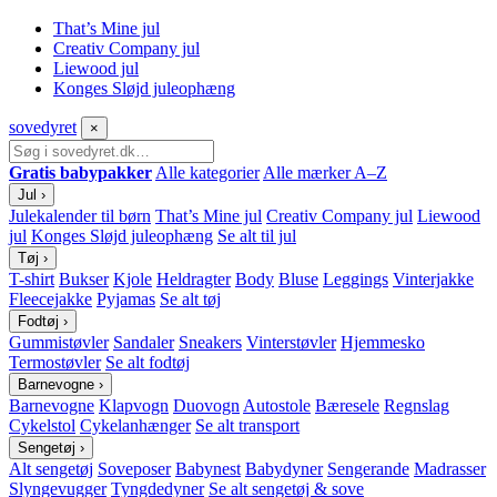
That’s Mine jul
Creativ Company jul
Liewood jul
Konges Sløjd juleophæng
sove
dyret
×
Gratis babypakker
Alle kategorier
Alle mærker A–Z
Jul
›
Julekalender til børn
That’s Mine jul
Creativ Company jul
Liewood
jul
Konges Sløjd juleophæng
Se alt til jul
Tøj
›
T-shirt
Bukser
Kjole
Heldragter
Body
Bluse
Leggings
Vinterjakke
Fleecejakke
Pyjamas
Se alt tøj
Fodtøj
›
Gummistøvler
Sandaler
Sneakers
Vinterstøvler
Hjemmesko
Termostøvler
Se alt fodtøj
Barnevogne
›
Barnevogne
Klapvogn
Duovogn
Autostole
Bæresele
Regnslag
Cykelstol
Cykelanhænger
Se alt transport
Sengetøj
›
Alt sengetøj
Soveposer
Babynest
Babydyner
Sengerande
Madrasser
Slyngevugger
Tyngdedyner
Se alt sengetøj & sove