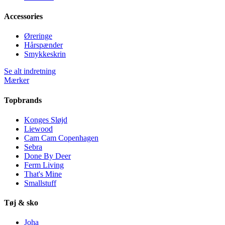
Accessories
Øreringe
Hårspænder
Smykkeskrin
Se alt indretning
Mærker
Topbrands
Konges Sløjd
Liewood
Cam Cam Copenhagen
Sebra
Done By Deer
Ferm Living
That's Mine
Smallstuff
Tøj & sko
Joha