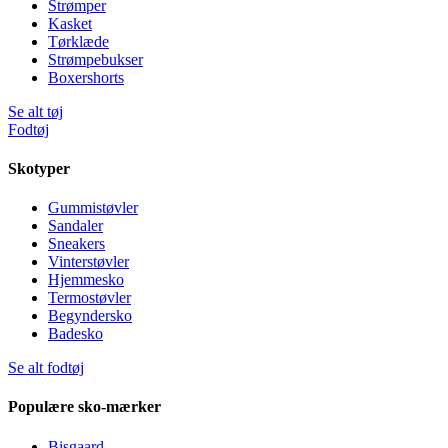
Strømper
Kasket
Tørklæde
Strømpebukser
Boxershorts
Se alt tøj
Fodtøj
Skotyper
Gummistøvler
Sandaler
Sneakers
Vinterstøvler
Hjemmesko
Termostøvler
Begyndersko
Badesko
Se alt fodtøj
Populære sko-mærker
Bisgaard