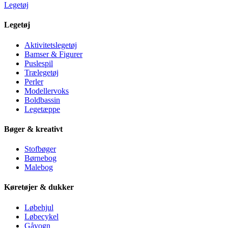
Legetøj
Legetøj
Aktivitetslegetøj
Bamser & Figurer
Puslespil
Trælegetøj
Perler
Modellervoks
Boldbassin
Legetæppe
Bøger & kreativt
Stofbøger
Børnebog
Malebog
Køretøjer & dukker
Løbehjul
Løbecykel
Gåvogn