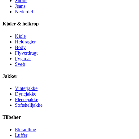
Shorts
Jeans
Nederdel
Kjoler & helkrop
Kjole
Heldragter
Body
Flyverdragt
Pyjamas
Svøb
Jakker
Vinterjakke
Dynejakke
Fleecejakke
Softshelljakke
Tilbehør
Elefanthue
Luffer