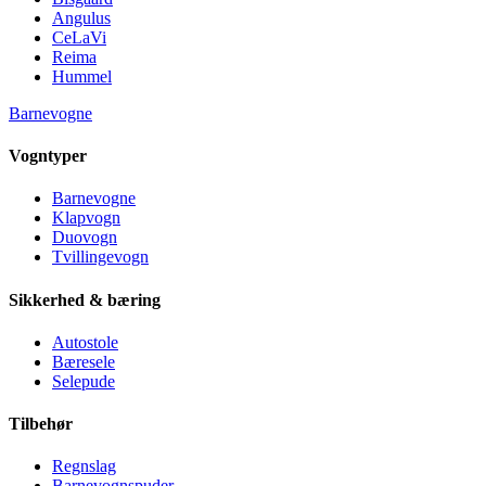
Angulus
CeLaVi
Reima
Hummel
Barnevogne
Vogntyper
Barnevogne
Klapvogn
Duovogn
Tvillingevogn
Sikkerhed & bæring
Autostole
Bæresele
Selepude
Tilbehør
Regnslag
Barnevognspuder