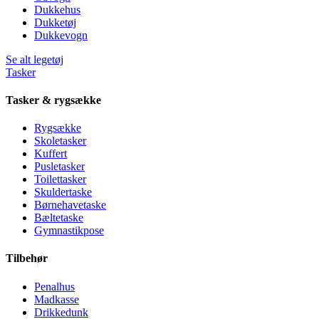
Dukkehus
Dukketøj
Dukkevogn
Se alt legetøj
Tasker
Tasker & rygsække
Rygsække
Skoletasker
Kuffert
Pusletasker
Toilettasker
Skuldertaske
Børnehavetaske
Bæltetaske
Gymnastikpose
Tilbehør
Penalhus
Madkasse
Drikkedunk