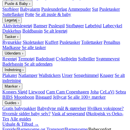
Pusle & Baby
›
Stofbleer
Babyalarm
Pusleunderlag
Ammepuder
Sut
Pusletasker
Sutteflasker
Potte
Se alt pusle & baby
Legetøj
›
Aktivitetslegetøj
Bamser
Puslespil
Stofbøger
Løbehjul
Løbecykel
Dukkehus
Boldbassin
Se alt legetøj
Tasker
›
Rygsække
Skoletasker
Kuffert
Pusletasker
Toilettasker
Penalhus
Madkasse
Se alle tasker
Udendørs
›
Regntøj
Termotøj
Badedragt
Cykelhjelm
Solbriller
Svømmevest
Badebassin
Se alt udendørs
Indretning
›
Plakater
Natlamper
Wallstickers
Uroer
Sengehimmel
Knager
Se alt
indretning
Mærker
›
Konges Sløjd
Liewood
Cam Cam Copenhagen
Joha
CeLaVi
Sebra
BIBS
Moonboon
Bisgaard
Jellycat
Se alle 100+ mærker
Guides
›
Gratis babypakker
Babydyne mål & størrelser
Hvilken voksipose?
Hvornår sidder baby selv?
Vask af sengerand
Økologisk vs Oeko-
Tex
Alle guides
Udsalg & Tilbud →
Forside
/
Barnevogne og Transport
/
Barnevogne
/
Bebeconfort