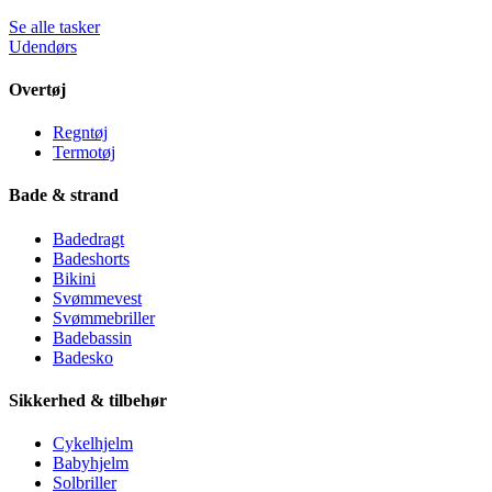
Se alle tasker
Udendørs
Overtøj
Regntøj
Termotøj
Bade & strand
Badedragt
Badeshorts
Bikini
Svømmevest
Svømmebriller
Badebassin
Badesko
Sikkerhed & tilbehør
Cykelhjelm
Babyhjelm
Solbriller