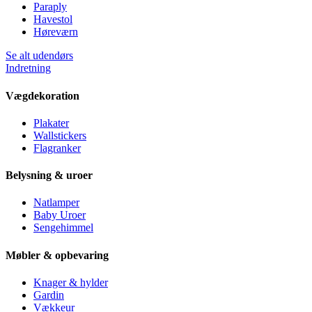
Paraply
Havestol
Høreværn
Se alt udendørs
Indretning
Vægdekoration
Plakater
Wallstickers
Flagranker
Belysning & uroer
Natlamper
Baby Uroer
Sengehimmel
Møbler & opbevaring
Knager & hylder
Gardin
Vækkeur