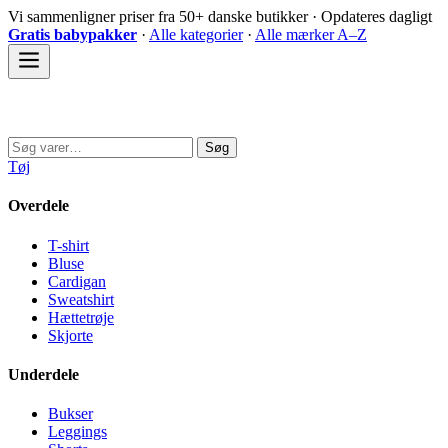
Spring
Vi sammenligner priser fra 50+ danske butikker · Opdateres dagligt
til
Gratis babypakker
·
Alle kategorier
·
Alle mærker A–Z
indhold
Sovedyret
Søg
Søg
efter:
Tøj
Overdele
T-shirt
Bluse
Cardigan
Sweatshirt
Hættetrøje
Skjorte
Underdele
Bukser
Leggings