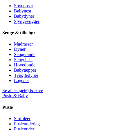
Soveposer
Babynest
Babydyner
Slyngevugger
Senge & tilbehør
Madrasser
Dyner
Sengerande
Sengehest
Hovedpude
Babytæpper
Tyngdedyner
Lagener
Se alt sengetøj & sove
Pusle & Baby
Pusle
Stofbleer
Pusleunderlag
Puslepuder