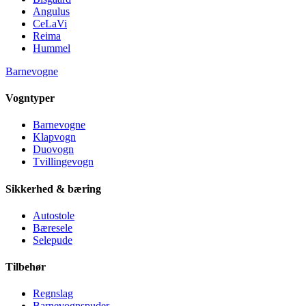
Angulus
CeLaVi
Reima
Hummel
Barnevogne
Vogntyper
Barnevogne
Klapvogn
Duovogn
Tvillingevogn
Sikkerhed & bæring
Autostole
Bæresele
Selepude
Tilbehør
Regnslag
Barnevognspuder