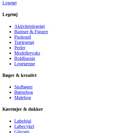
Legetøj
Legetøj
Aktivitetslegetøj
Bamser & Figurer
Puslespil
Trælegetøj
Perler
Modellervoks
Boldbassin
Legetæppe
Bøger & kreativt
Stofbøger
Børnebog
Malebog
Køretøjer & dukker
Løbehjul
Løbecykel
Gåvogn