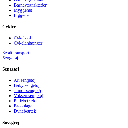
Barnevognskæder
Myggenet
Liggedel
Cykler
Cykelstol
Cykelanhænger
Se alt transport
Sengetøj
Sengetøj
Alt sengetøj
Baby sengetøj
Junior sengetøj
Voksen sengetøj
Pudebetræk
Faconlagen
Dynebetræk
Sovegrej