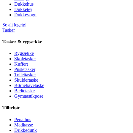
Dukkehus
Dukketøj
Dukkevogn
Se alt legetøj
Tasker
Tasker & rygsække
Rygsække
Skoletasker
Kuffert
Pusletasker
Toilettasker
Skuldertaske
Børnehavetaske
Bæltetaske
Gymnastikpose
Tilbehør
Penalhus
Madkasse
Drikkedunk