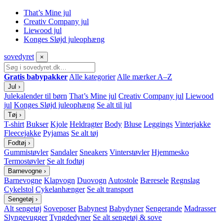
That’s Mine jul
Creativ Company jul
Liewood jul
Konges Sløjd juleophæng
sove
dyret
×
Gratis babypakker
Alle kategorier
Alle mærker A–Z
Jul
›
Julekalender til børn
That’s Mine jul
Creativ Company jul
Liewood
jul
Konges Sløjd juleophæng
Se alt til jul
Tøj
›
T-shirt
Bukser
Kjole
Heldragter
Body
Bluse
Leggings
Vinterjakke
Fleecejakke
Pyjamas
Se alt tøj
Fodtøj
›
Gummistøvler
Sandaler
Sneakers
Vinterstøvler
Hjemmesko
Termostøvler
Se alt fodtøj
Barnevogne
›
Barnevogne
Klapvogn
Duovogn
Autostole
Bæresele
Regnslag
Cykelstol
Cykelanhænger
Se alt transport
Sengetøj
›
Alt sengetøj
Soveposer
Babynest
Babydyner
Sengerande
Madrasser
Slyngevugger
Tyngdedyner
Se alt sengetøj & sove