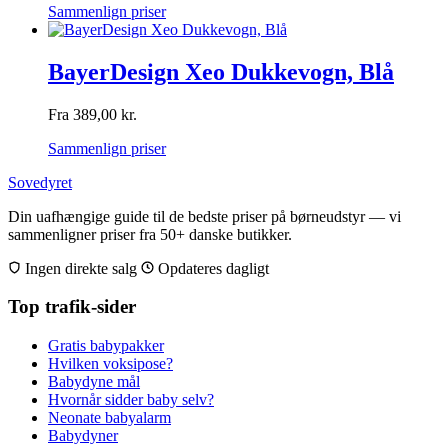
Sammenlign priser
BayerDesign Xeo Dukkevogn, Blå
Fra
389,00
kr.
Sammenlign priser
Sovedyret
Din uafhængige guide til de bedste priser på børneudstyr — vi
sammenligner priser fra 50+ danske butikker.
Ingen direkte salg
Opdateres dagligt
Top trafik-sider
Gratis babypakker
Hvilken voksipose?
Babydyne mål
Hvornår sidder baby selv?
Neonate babyalarm
Babydyner