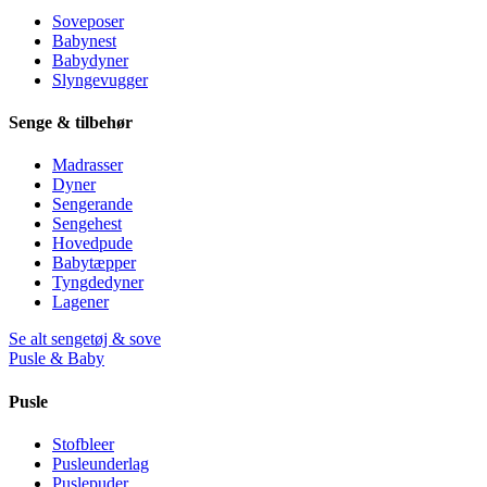
Soveposer
Babynest
Babydyner
Slyngevugger
Senge & tilbehør
Madrasser
Dyner
Sengerande
Sengehest
Hovedpude
Babytæpper
Tyngdedyner
Lagener
Se alt sengetøj & sove
Pusle & Baby
Pusle
Stofbleer
Pusleunderlag
Puslepuder