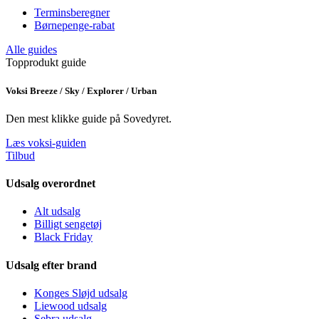
Terminsberegner
Børnepenge-rabat
Alle guides
Topprodukt guide
Voksi Breeze / Sky / Explorer / Urban
Den mest klikke guide på Sovedyret.
Læs voksi-guiden
Tilbud
Udsalg overordnet
Alt udsalg
Billigt sengetøj
Black Friday
Udsalg efter brand
Konges Sløjd udsalg
Liewood udsalg
Sebra udsalg