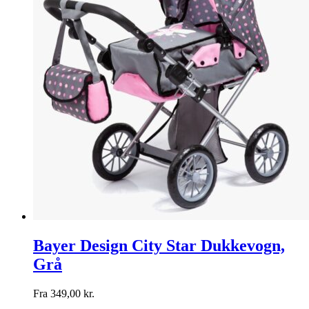
Bayer Design City Star Dukkevogn,
Grå
Fra
349,00
kr.