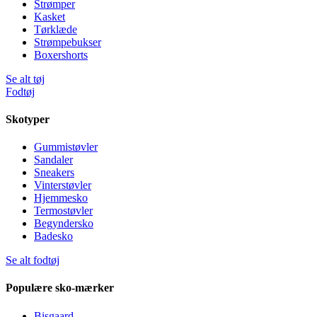
Strømper
Kasket
Tørklæde
Strømpebukser
Boxershorts
Se alt tøj
Fodtøj
Skotyper
Gummistøvler
Sandaler
Sneakers
Vinterstøvler
Hjemmesko
Termostøvler
Begyndersko
Badesko
Se alt fodtøj
Populære sko-mærker
Bisgaard