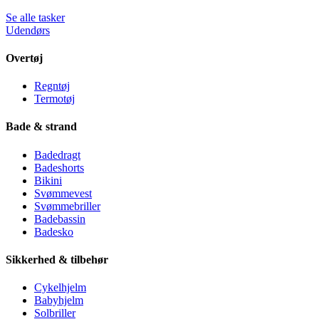
Se alle tasker
Udendørs
Overtøj
Regntøj
Termotøj
Bade & strand
Badedragt
Badeshorts
Bikini
Svømmevest
Svømmebriller
Badebassin
Badesko
Sikkerhed & tilbehør
Cykelhjelm
Babyhjelm
Solbriller