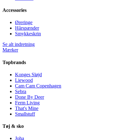
Accessories
Øreringe
Hårspænder
Smykkeskrin
Se alt indretning
Mærker
Topbrands
Konges Sløjd
Liewood
Cam Cam Copenhagen
Sebra
Done By Deer
Ferm Living
That's Mine
Smallstuff
Tøj & sko
Joha