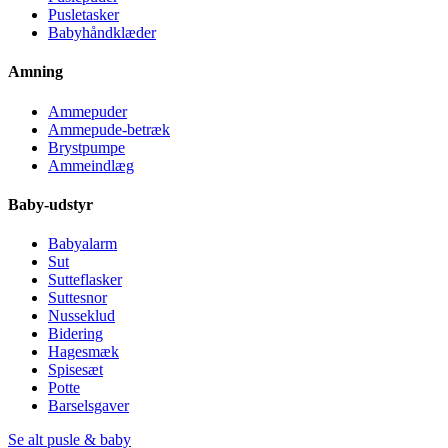
Pusletasker
Babyhåndklæder
Amning
Ammepuder
Ammepude-betræk
Brystpumpe
Ammeindlæg
Baby-udstyr
Babyalarm
Sut
Sutteflasker
Suttesnor
Nusseklud
Bidering
Hagesmæk
Spisesæt
Potte
Barselsgaver
Se alt pusle & baby