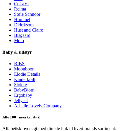
CeLaVi
Reima
Sofie Schnoor
Hummel
Didriksons
Hust and Claire
Bisgaard
Molo
Baby & udstyr
BIBS
Moonboon
Elodie Details
Kinderkraft
Stokke
BabyBjörn
Ergobaby
Jellycat
A Little Lovely Company
Alle 100+ mærker A–Z
Alfabetisk oversigt med direkte link til hvert brands sortiment.