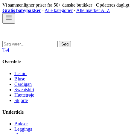
Spring
Vi sammenligner priser fra 50+ danske butikker · Opdateres dagligt
til
Gratis babypakker
·
Alle kategorier
·
Alle mærker A–Z
indhold
Sovedyret
Søg
Søg
efter:
Tøj
Overdele
T-shirt
Bluse
Cardigan
Sweatshirt
Hættetrøje
Skjorte
Underdele
Bukser
Leggings