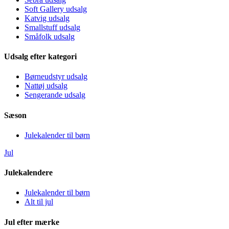
Soft Gallery udsalg
Katvig udsalg
Smallstuff udsalg
Småfolk udsalg
Udsalg efter kategori
Børneudstyr udsalg
Nattøj udsalg
Sengerande udsalg
Sæson
Julekalender til børn
Jul
Julekalendere
Julekalender til børn
Alt til jul
Jul efter mærke