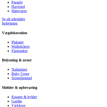
Paraply
Havestol
Høreværn
Se alt udendørs
Indretning
Vægdekoration
Plakater
Wallstickers
Flagranker
Belysning & uroer
Natlamper
Baby Uroer
Sengehimmel
Møbler & opbevaring
Knager & hylder
Gardin
Vækkeur