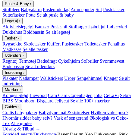
Pusle & Baby
›
Stofbleer
Babyalarm
Pusleunderlag
Ammepuder
Sut
Pusletasker
Sutteflasker
Potte
Se alt pusle & baby
Legetøj
›
Aktivitetslegetøj
Bamser
Puslespil
Stofbøger
Løbehjul
Løbecykel
Dukkehus
Boldbassin
Se alt legetøj
Tasker
›
Rygsække
Skoletasker
Kuffert
Pusletasker
Toilettasker
Penalhus
Madkasse
Se alle tasker
Udendørs
›
Regntøj
Termotøj
Badedragt
Cykelhjelm
Solbriller
Svømmevest
Badebassin
Se alt udendørs
Indretning
›
Plakater
Natlamper
Wallstickers
Uroer
Sengehimmel
Knager
Se alt
indretning
Mærker
›
Konges Sløjd
Liewood
Cam Cam Copenhagen
Joha
CeLaVi
Sebra
BIBS
Moonboon
Bisgaard
Jellycat
Se alle 100+ mærker
Guides
›
Gratis babypakker
Babydyne mål & størrelser
Hvilken voksipose?
Hvornår sidder baby selv?
Vask af sengerand
Økologisk vs Oeko-
Tex
Alle guides
Udsalg & Tilbud →
Forside
/
Legetøj
/
Dukkevogn
/
Bayer Design Xeo Dukkevogn, Pink