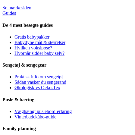
Se mærkesiden
Guides
De 4 mest besøgte guides
Gratis babypakker
Babydyne mål & størrelser
Hvilken voksipose?
Hvornår sidder baby selv?
Sengetøj & sengegear
Praktisk info om sengetøj
Sådan vasker du sengerand
Økologisk vs Oeko-Tex
Pusle & bæring
Væghængt puslebord-erfaring
Vinterbadekåbe-guide
Family planning