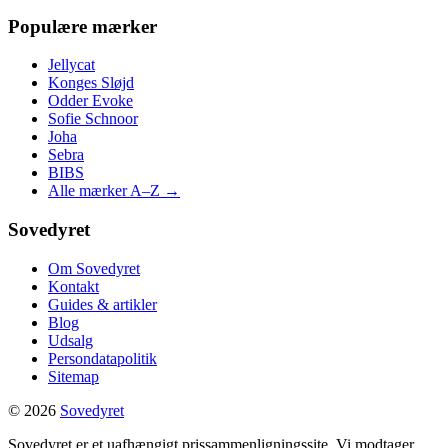
Populære mærker
Jellycat
Konges Sløjd
Odder Evoke
Sofie Schnoor
Joha
Sebra
BIBS
Alle mærker A–Z →
Sovedyret
Om Sovedyret
Kontakt
Guides & artikler
Blog
Udsalg
Persondatapolitik
Sitemap
© 2026
Sovedyret
Sovedyret er et uafhængigt prissammenligningssite. Vi modtager