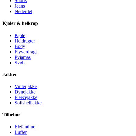
Shorts
Jeans
Nederdel
Kjoler & helkrop
Kjole
Heldragter
Body
Flyverdragt
Pyjamas
Svøb
Jakker
Vinterjakke
Dynejakke
Fleecejakke
Softshelljakke
Tilbehør
Elefanthue
Luffer