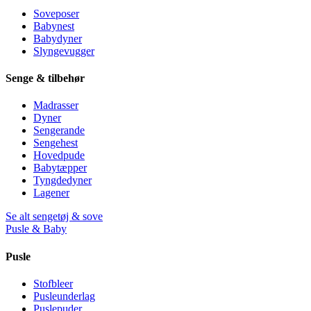
Soveposer
Babynest
Babydyner
Slyngevugger
Senge & tilbehør
Madrasser
Dyner
Sengerande
Sengehest
Hovedpude
Babytæpper
Tyngdedyner
Lagener
Se alt sengetøj & sove
Pusle & Baby
Pusle
Stofbleer
Pusleunderlag
Puslepuder