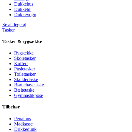
Dukkehus
Dukketøj
Dukkevogn
Se alt legetøj
Tasker
Tasker & rygsække
Rygsække
Skoletasker
Kuffert
Pusletasker
Toilettasker
Skuldertaske
Børnehavetaske
Bæltetaske
Gymnastikpose
Tilbehør
Penalhus
Madkasse
Drikkedunk