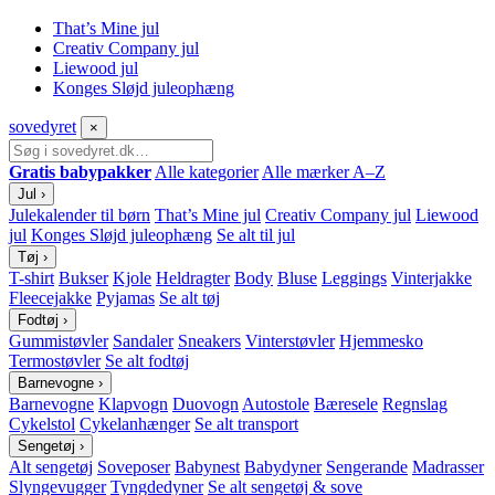
That’s Mine jul
Creativ Company jul
Liewood jul
Konges Sløjd juleophæng
sove
dyret
×
Gratis babypakker
Alle kategorier
Alle mærker A–Z
Jul
›
Julekalender til børn
That’s Mine jul
Creativ Company jul
Liewood
jul
Konges Sløjd juleophæng
Se alt til jul
Tøj
›
T-shirt
Bukser
Kjole
Heldragter
Body
Bluse
Leggings
Vinterjakke
Fleecejakke
Pyjamas
Se alt tøj
Fodtøj
›
Gummistøvler
Sandaler
Sneakers
Vinterstøvler
Hjemmesko
Termostøvler
Se alt fodtøj
Barnevogne
›
Barnevogne
Klapvogn
Duovogn
Autostole
Bæresele
Regnslag
Cykelstol
Cykelanhænger
Se alt transport
Sengetøj
›
Alt sengetøj
Soveposer
Babynest
Babydyner
Sengerande
Madrasser
Slyngevugger
Tyngdedyner
Se alt sengetøj & sove