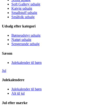
Soft Gallery udsalg
Katvig udsalg
Smallstuff udsalg
Småfolk udsalg
Udsalg efter kategori
Børneudstyr udsalg
Nattøj udsalg
Sengerande udsalg
Sæson
Julekalender til børn
Jul
Julekalendere
Julekalender til børn
Alt til jul
Jul efter mærke