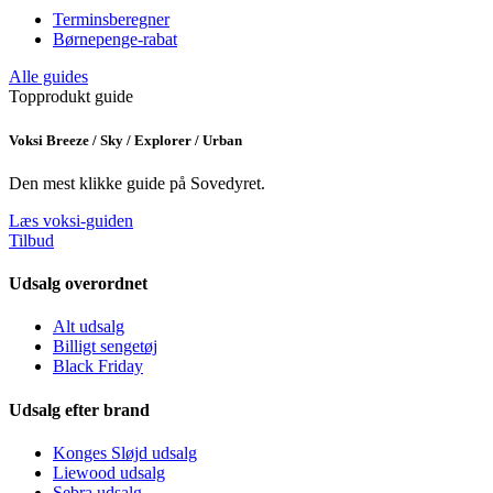
Terminsberegner
Børnepenge-rabat
Alle guides
Topprodukt guide
Voksi Breeze / Sky / Explorer / Urban
Den mest klikke guide på Sovedyret.
Læs voksi-guiden
Tilbud
Udsalg overordnet
Alt udsalg
Billigt sengetøj
Black Friday
Udsalg efter brand
Konges Sløjd udsalg
Liewood udsalg
Sebra udsalg