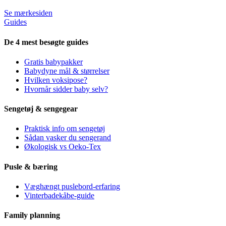
Se mærkesiden
Guides
De 4 mest besøgte guides
Gratis babypakker
Babydyne mål & størrelser
Hvilken voksipose?
Hvornår sidder baby selv?
Sengetøj & sengegear
Praktisk info om sengetøj
Sådan vasker du sengerand
Økologisk vs Oeko-Tex
Pusle & bæring
Væghængt puslebord-erfaring
Vinterbadekåbe-guide
Family planning