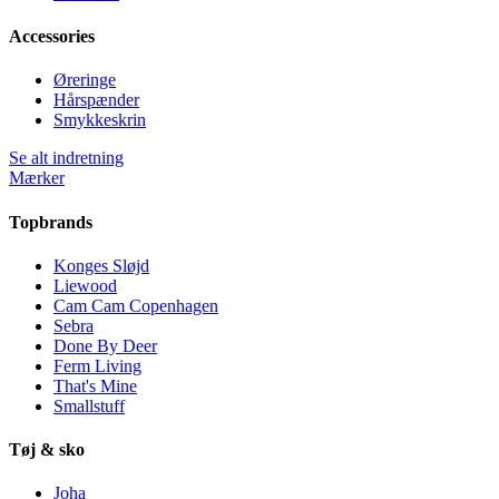
Accessories
Øreringe
Hårspænder
Smykkeskrin
Se alt indretning
Mærker
Topbrands
Konges Sløjd
Liewood
Cam Cam Copenhagen
Sebra
Done By Deer
Ferm Living
That's Mine
Smallstuff
Tøj & sko
Joha