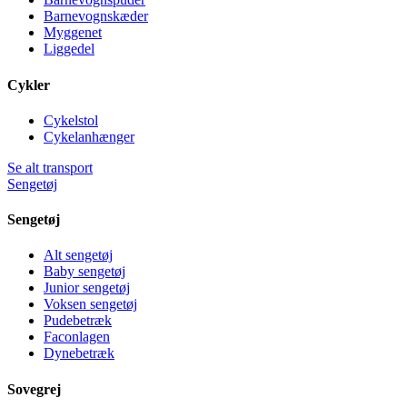
Barnevognskæder
Myggenet
Liggedel
Cykler
Cykelstol
Cykelanhænger
Se alt transport
Sengetøj
Sengetøj
Alt sengetøj
Baby sengetøj
Junior sengetøj
Voksen sengetøj
Pudebetræk
Faconlagen
Dynebetræk
Sovegrej