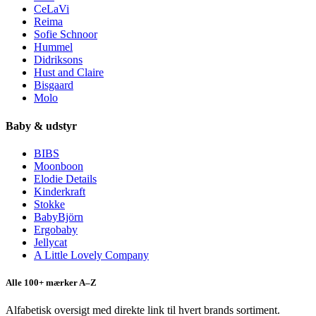
CeLaVi
Reima
Sofie Schnoor
Hummel
Didriksons
Hust and Claire
Bisgaard
Molo
Baby & udstyr
BIBS
Moonboon
Elodie Details
Kinderkraft
Stokke
BabyBjörn
Ergobaby
Jellycat
A Little Lovely Company
Alle 100+ mærker A–Z
Alfabetisk oversigt med direkte link til hvert brands sortiment.