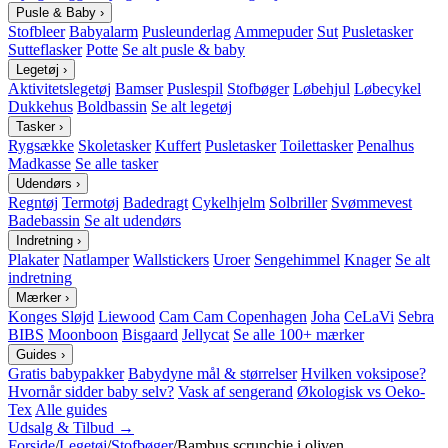
Pusle & Baby
›
Stofbleer
Babyalarm
Pusleunderlag
Ammepuder
Sut
Pusletasker
Sutteflasker
Potte
Se alt pusle & baby
Legetøj
›
Aktivitetslegetøj
Bamser
Puslespil
Stofbøger
Løbehjul
Løbecykel
Dukkehus
Boldbassin
Se alt legetøj
Tasker
›
Rygsække
Skoletasker
Kuffert
Pusletasker
Toilettasker
Penalhus
Madkasse
Se alle tasker
Udendørs
›
Regntøj
Termotøj
Badedragt
Cykelhjelm
Solbriller
Svømmevest
Badebassin
Se alt udendørs
Indretning
›
Plakater
Natlamper
Wallstickers
Uroer
Sengehimmel
Knager
Se alt
indretning
Mærker
›
Konges Sløjd
Liewood
Cam Cam Copenhagen
Joha
CeLaVi
Sebra
BIBS
Moonboon
Bisgaard
Jellycat
Se alle 100+ mærker
Guides
›
Gratis babypakker
Babydyne mål & størrelser
Hvilken voksipose?
Hvornår sidder baby selv?
Vask af sengerand
Økologisk vs Oeko-
Tex
Alle guides
Udsalg & Tilbud →
Forside
/
Legetøj
/
Stofbøger
/
Bambus scrunchie i oliven