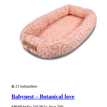
23 forhandlere
Babynest – Botanical love
649,95
kr.
Fra
194,99
kr.
Spar 70%