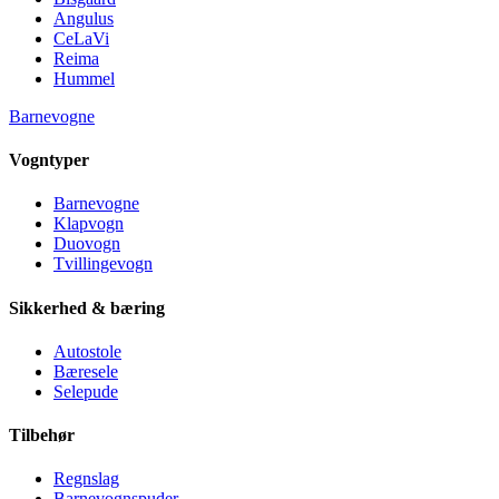
Angulus
CeLaVi
Reima
Hummel
Barnevogne
Vogntyper
Barnevogne
Klapvogn
Duovogn
Tvillingevogn
Sikkerhed & bæring
Autostole
Bæresele
Selepude
Tilbehør
Regnslag
Barnevognspuder