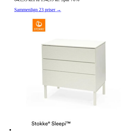
Sammenlign 23 priser →