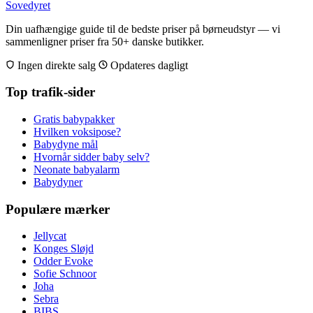
Sovedyret
Din uafhængige guide til de bedste priser på børneudstyr — vi
sammenligner priser fra 50+ danske butikker.
Ingen direkte salg
Opdateres dagligt
Top trafik-sider
Gratis babypakker
Hvilken voksipose?
Babydyne mål
Hvornår sidder baby selv?
Neonate babyalarm
Babydyner
Populære mærker
Jellycat
Konges Sløjd
Odder Evoke
Sofie Schnoor
Joha
Sebra
BIBS