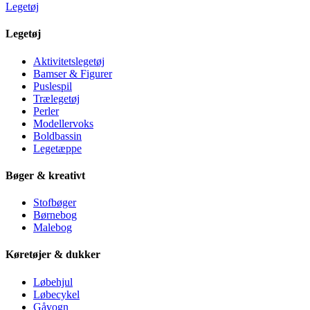
Legetøj
Legetøj
Aktivitetslegetøj
Bamser & Figurer
Puslespil
Trælegetøj
Perler
Modellervoks
Boldbassin
Legetæppe
Bøger & kreativt
Stofbøger
Børnebog
Malebog
Køretøjer & dukker
Løbehjul
Løbecykel
Gåvogn