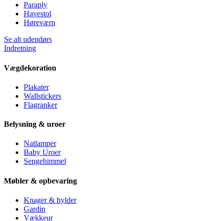
Paraply
Havestol
Høreværn
Se alt udendørs
Indretning
Vægdekoration
Plakater
Wallstickers
Flagranker
Belysning & uroer
Natlamper
Baby Uroer
Sengehimmel
Møbler & opbevaring
Knager & hylder
Gardin
Vækkeur