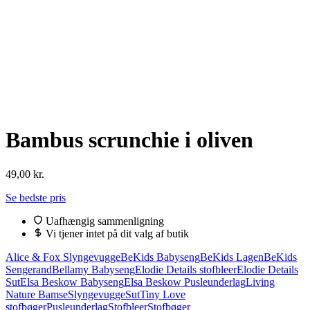
Bambus scrunchie i oliven
49,00
kr.
Se bedste pris
Uafhængig sammenligning
Vi tjener intet på dit valg af butik
Alice & Fox Slyngevugge
BeKids Babyseng
BeKids Lagen
BeKids
Sengerand
Bellamy Babyseng
Elodie Details stofbleer
Elodie Details
Sut
Elsa Beskow Babyseng
Elsa Beskow Pusleunderlag
Living
Nature Bamse
Slyngevugge
Sut
Tiny Love
stofbøger
Pusleunderlag
Stofbleer
Stofbøger