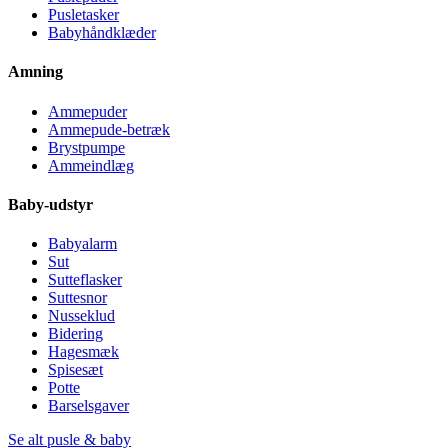
Pusletasker
Babyhåndklæder
Amning
Ammepuder
Ammepude-betræk
Brystpumpe
Ammeindlæg
Baby-udstyr
Babyalarm
Sut
Sutteflasker
Suttesnor
Nusseklud
Bidering
Hagesmæk
Spisesæt
Potte
Barselsgaver
Se alt pusle & baby