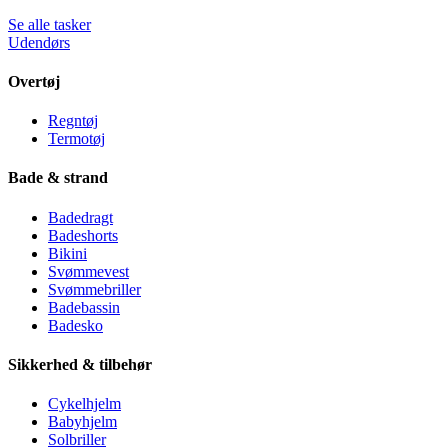
Se alle tasker
Udendørs
Overtøj
Regntøj
Termotøj
Bade & strand
Badedragt
Badeshorts
Bikini
Svømmevest
Svømmebriller
Badebassin
Badesko
Sikkerhed & tilbehør
Cykelhjelm
Babyhjelm
Solbriller