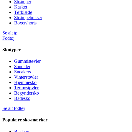
Strømper
Kasket
Tørklæde
Strømpebukser
Boxershorts
Se alt tøj
Fodtøj
Skotyper
Gummistøvler
Sandaler
Sneakers
Vinterstøvler
Hjemmesko
Termostøvler
Begyndersko
Badesko
Se alt fodtøj
Populære sko-mærker
Bisgaard