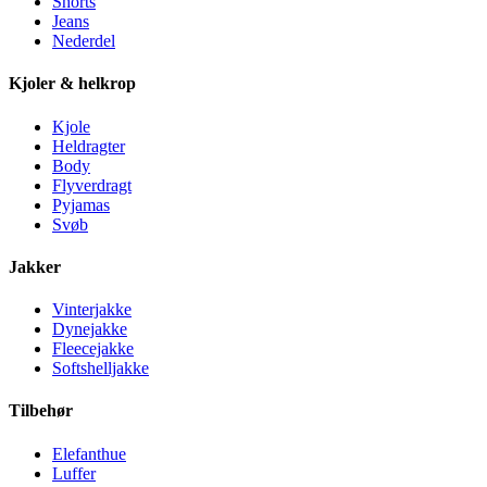
Shorts
Jeans
Nederdel
Kjoler & helkrop
Kjole
Heldragter
Body
Flyverdragt
Pyjamas
Svøb
Jakker
Vinterjakke
Dynejakke
Fleecejakke
Softshelljakke
Tilbehør
Elefanthue
Luffer