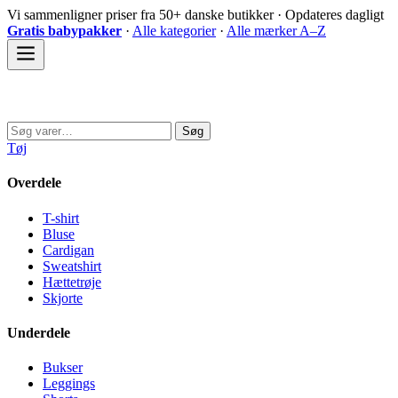
Spring
Vi sammenligner priser fra 50+ danske butikker · Opdateres dagligt
til
Gratis babypakker
·
Alle kategorier
·
Alle mærker A–Z
indhold
Sovedyret
Søg
Søg
efter:
Tøj
Overdele
T-shirt
Bluse
Cardigan
Sweatshirt
Hættetrøje
Skjorte
Underdele
Bukser
Leggings