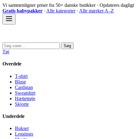
Spring
Vi sammenligner priser fra 50+ danske butikker · Opdateres dagligt
til
Gratis babypakker
·
Alle kategorier
·
Alle mærker A–Z
indhold
Sovedyret
Søg
Søg
efter:
Tøj
Overdele
T-shirt
Bluse
Cardigan
Sweatshirt
Hættetrøje
Skjorte
Underdele
Bukser
Leggings