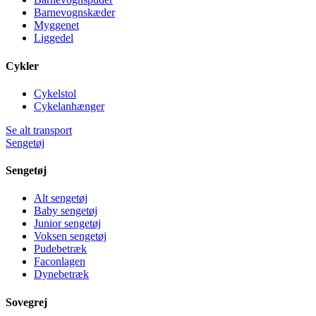
Barnevognskæder
Myggenet
Liggedel
Cykler
Cykelstol
Cykelanhænger
Se alt transport
Sengetøj
Sengetøj
Alt sengetøj
Baby sengetøj
Junior sengetøj
Voksen sengetøj
Pudebetræk
Faconlagen
Dynebetræk
Sovegrej