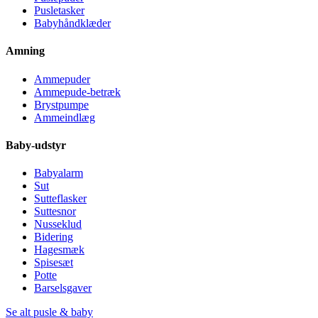
Pusletasker
Babyhåndklæder
Amning
Ammepuder
Ammepude-betræk
Brystpumpe
Ammeindlæg
Baby-udstyr
Babyalarm
Sut
Sutteflasker
Suttesnor
Nusseklud
Bidering
Hagesmæk
Spisesæt
Potte
Barselsgaver
Se alt pusle & baby