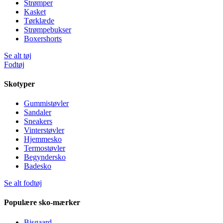
Strømper
Kasket
Tørklæde
Strømpebukser
Boxershorts
Se alt tøj
Fodtøj
Skotyper
Gummistøvler
Sandaler
Sneakers
Vinterstøvler
Hjemmesko
Termostøvler
Begyndersko
Badesko
Se alt fodtøj
Populære sko-mærker
Bisgaard