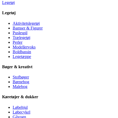
Legetøj
Legetøj
Aktivitetslegetøj
Bamser & Figurer
Puslespil
Trælegetøj
Perler
Modellervoks
Boldbassin
Legetæppe
Bøger & kreativt
Stofbøger
Børnebog
Malebog
Køretøjer & dukker
Løbehjul
Løbecykel
Gåvogn