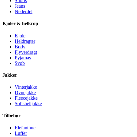
Shorts
Jeans
Nederdel
Kjoler & helkrop
Kjole
Heldragter
Body
Flyverdragt
Pyjamas
Svøb
Jakker
Vinterjakke
Dynejakke
Fleecejakke
Softshelljakke
Tilbehør
Elefanthue
Luffer