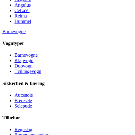
Angulus
CeLaVi
Reima
Hummel
Barnevogne
Vogntyper
Barnevogne
Klapvogn
Duovogn
Tvillingevogn
Sikkerhed & bæring
Autostole
Bæresele
Selepude
Tilbehør
Regnslag
Barnevognspuder