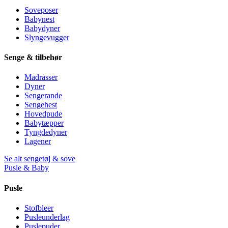
Soveposer
Babynest
Babydyner
Slyngevugger
Senge & tilbehør
Madrasser
Dyner
Sengerande
Sengehest
Hovedpude
Babytæpper
Tyngdedyner
Lagener
Se alt sengetøj & sove
Pusle & Baby
Pusle
Stofbleer
Pusleunderlag
Puslepuder