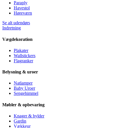
Paraply
Havestol
Høreværn
Se alt udendørs
Indretning
Vægdekoration
Plakater
Wallstickers
Flagranker
Belysning & uroer
Natlamper
Baby Uroer
Sengehimmel
Møbler & opbevaring
Knager & hylder
Gardin
Vækkeur