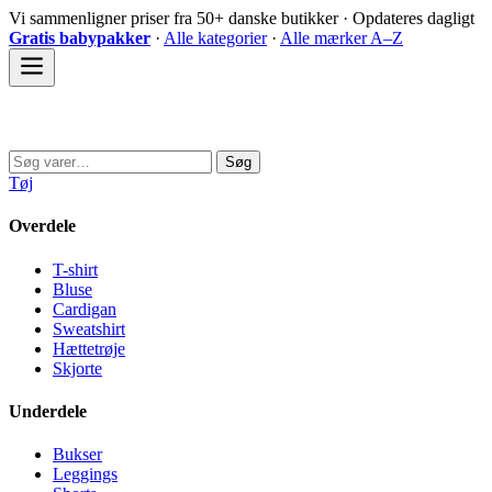
Spring
Vi sammenligner priser fra 50+ danske butikker · Opdateres dagligt
til
Gratis babypakker
·
Alle kategorier
·
Alle mærker A–Z
indhold
Sovedyret
Søg
Søg
efter:
Tøj
Overdele
T-shirt
Bluse
Cardigan
Sweatshirt
Hættetrøje
Skjorte
Underdele
Bukser
Leggings