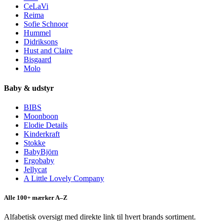
CeLaVi
Reima
Sofie Schnoor
Hummel
Didriksons
Hust and Claire
Bisgaard
Molo
Baby & udstyr
BIBS
Moonboon
Elodie Details
Kinderkraft
Stokke
BabyBjörn
Ergobaby
Jellycat
A Little Lovely Company
Alle 100+ mærker A–Z
Alfabetisk oversigt med direkte link til hvert brands sortiment.