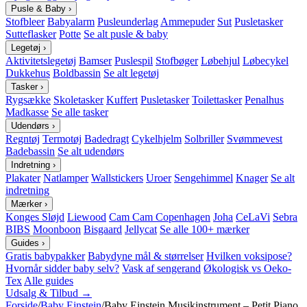
Pusle & Baby
›
Stofbleer
Babyalarm
Pusleunderlag
Ammepuder
Sut
Pusletasker
Sutteflasker
Potte
Se alt pusle & baby
Legetøj
›
Aktivitetslegetøj
Bamser
Puslespil
Stofbøger
Løbehjul
Løbecykel
Dukkehus
Boldbassin
Se alt legetøj
Tasker
›
Rygsække
Skoletasker
Kuffert
Pusletasker
Toilettasker
Penalhus
Madkasse
Se alle tasker
Udendørs
›
Regntøj
Termotøj
Badedragt
Cykelhjelm
Solbriller
Svømmevest
Badebassin
Se alt udendørs
Indretning
›
Plakater
Natlamper
Wallstickers
Uroer
Sengehimmel
Knager
Se alt
indretning
Mærker
›
Konges Sløjd
Liewood
Cam Cam Copenhagen
Joha
CeLaVi
Sebra
BIBS
Moonboon
Bisgaard
Jellycat
Se alle 100+ mærker
Guides
›
Gratis babypakker
Babydyne mål & størrelser
Hvilken voksipose?
Hvornår sidder baby selv?
Vask af sengerand
Økologisk vs Oeko-
Tex
Alle guides
Udsalg & Tilbud →
Forside
/
Baby Einstein
/
Baby Einstein Musikinstrument – Petit Piano