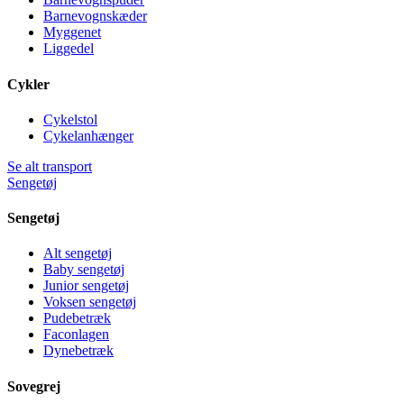
Barnevognskæder
Myggenet
Liggedel
Cykler
Cykelstol
Cykelanhænger
Se alt transport
Sengetøj
Sengetøj
Alt sengetøj
Baby sengetøj
Junior sengetøj
Voksen sengetøj
Pudebetræk
Faconlagen
Dynebetræk
Sovegrej