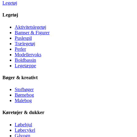
Legetøj
Legetøj
Aktivitetslegetøj
Bamser & Figurer
Puslespil
Trælegetøj
Perler
Modellervoks
Boldbassin
Legetæppe
Bøger & kreativt
Stofbøger
Børnebog
Malebog
Køretøjer & dukker
Løbehjul
Løbecykel
Gåvogn