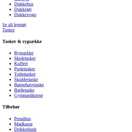
Dukkehus
Dukketøj
Dukkevogn
Se alt legetøj
Tasker
Tasker & rygsække
Rygsække
Skoletasker
Kuffert
Pusletasker
Toilettasker
Skuldertaske
Børnehavetaske
Bæltetaske
Gymnastikpose
Tilbehør
Penalhus
Madkasse
Drikkedunk