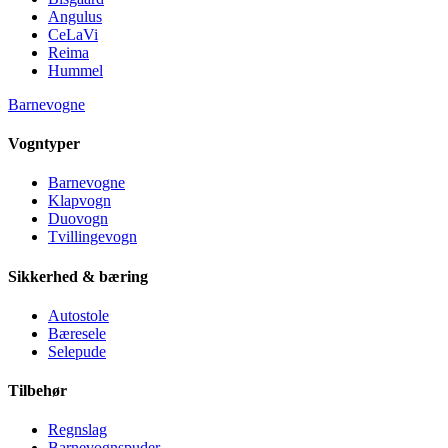
Angulus
CeLaVi
Reima
Hummel
Barnevogne
Vogntyper
Barnevogne
Klapvogn
Duovogn
Tvillingevogn
Sikkerhed & bæring
Autostole
Bæresele
Selepude
Tilbehør
Regnslag
Barnevognspuder