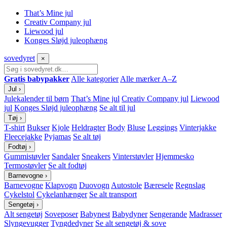
That’s Mine jul
Creativ Company jul
Liewood jul
Konges Sløjd juleophæng
sove
dyret
×
Gratis babypakker
Alle kategorier
Alle mærker A–Z
Jul
›
Julekalender til børn
That’s Mine jul
Creativ Company jul
Liewood
jul
Konges Sløjd juleophæng
Se alt til jul
Tøj
›
T-shirt
Bukser
Kjole
Heldragter
Body
Bluse
Leggings
Vinterjakke
Fleecejakke
Pyjamas
Se alt tøj
Fodtøj
›
Gummistøvler
Sandaler
Sneakers
Vinterstøvler
Hjemmesko
Termostøvler
Se alt fodtøj
Barnevogne
›
Barnevogne
Klapvogn
Duovogn
Autostole
Bæresele
Regnslag
Cykelstol
Cykelanhænger
Se alt transport
Sengetøj
›
Alt sengetøj
Soveposer
Babynest
Babydyner
Sengerande
Madrasser
Slyngevugger
Tyngdedyner
Se alt sengetøj & sove