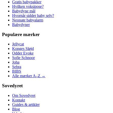
Gratis babypakker
Hvilken voksipose?
Babydyne mål
Hvornår sidder baby selv?
Neonate babyalarm
Babydyner
Populære mærker
Jellycat
Konges Sløjd
Odder Evoke
Sofie Schnoor
Joha
Sebra
BIBS
Alle mærker A–Z →
Sovedyret
Om Sovedyret
Kontakt
Guides & artikler
Blog