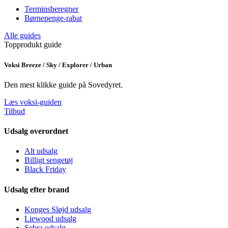
Terminsberegner
Børnepenge-rabat
Alle guides
Topprodukt guide
Voksi Breeze / Sky / Explorer / Urban
Den mest klikke guide på Sovedyret.
Læs voksi-guiden
Tilbud
Udsalg overordnet
Alt udsalg
Billigt sengetøj
Black Friday
Udsalg efter brand
Konges Sløjd udsalg
Liewood udsalg
Sebra udsalg