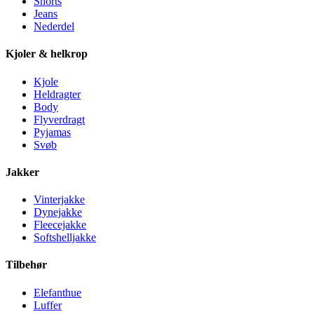
Shorts
Jeans
Nederdel
Kjoler & helkrop
Kjole
Heldragter
Body
Flyverdragt
Pyjamas
Svøb
Jakker
Vinterjakke
Dynejakke
Fleecejakke
Softshelljakke
Tilbehør
Elefanthue
Luffer