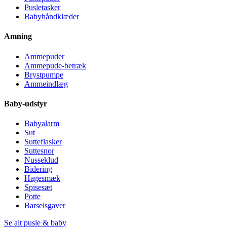
Pusletasker
Babyhåndklæder
Amning
Ammepuder
Ammepude-betræk
Brystpumpe
Ammeindlæg
Baby-udstyr
Babyalarm
Sut
Sutteflasker
Suttesnor
Nusseklud
Bidering
Hagesmæk
Spisesæt
Potte
Barselsgaver
Se alt pusle & baby