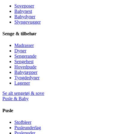
Soveposer
Babynest
Babydyner
Slyngevugger
Senge & tilbehør
Madrasser
Dyner
Sengerande
Sengehest
Hovedpude
Babytæpper
Tyngdedyner
Lagener
Se alt sengetøj & sove
Pusle & Baby
Pusle
Stofbleer
Pusleunderlag
Puslepuder