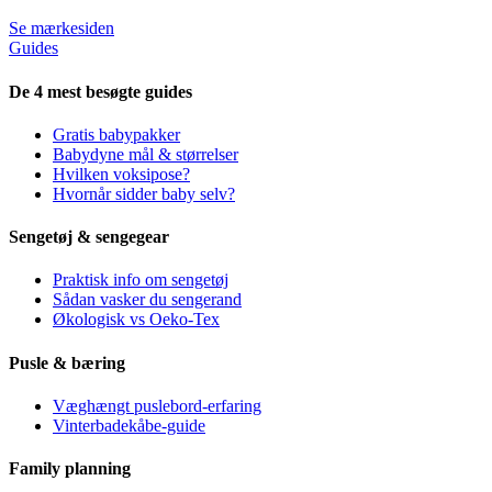
Se mærkesiden
Guides
De 4 mest besøgte guides
Gratis babypakker
Babydyne mål & størrelser
Hvilken voksipose?
Hvornår sidder baby selv?
Sengetøj & sengegear
Praktisk info om sengetøj
Sådan vasker du sengerand
Økologisk vs Oeko-Tex
Pusle & bæring
Væghængt puslebord-erfaring
Vinterbadekåbe-guide
Family planning