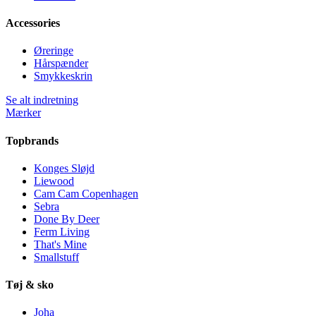
Accessories
Øreringe
Hårspænder
Smykkeskrin
Se alt indretning
Mærker
Topbrands
Konges Sløjd
Liewood
Cam Cam Copenhagen
Sebra
Done By Deer
Ferm Living
That's Mine
Smallstuff
Tøj & sko
Joha