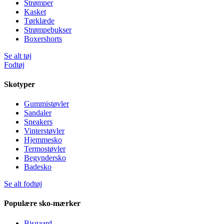
Strømper
Kasket
Tørklæde
Strømpebukser
Boxershorts
Se alt tøj
Fodtøj
Skotyper
Gummistøvler
Sandaler
Sneakers
Vinterstøvler
Hjemmesko
Termostøvler
Begyndersko
Badesko
Se alt fodtøj
Populære sko-mærker
Bisgaard