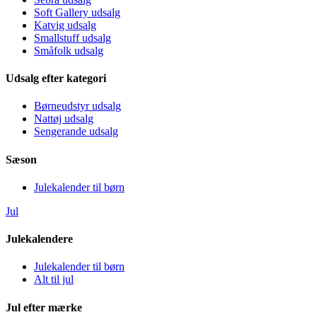
Soft Gallery udsalg
Katvig udsalg
Smallstuff udsalg
Småfolk udsalg
Udsalg efter kategori
Børneudstyr udsalg
Nattøj udsalg
Sengerande udsalg
Sæson
Julekalender til børn
Jul
Julekalendere
Julekalender til børn
Alt til jul
Jul efter mærke