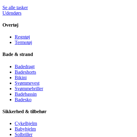
Se alle tasker
Udendørs
Overtøj
Regntøj
Termotøj
Bade & strand
Badedragt
Badeshorts
Bikini
Svømmevest
Svømmebriller
Badebassin
Badesko
Sikkerhed & tilbehør
Cykelhjelm
Babyhjelm
Solbriller