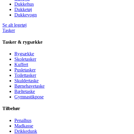
Dukkehus
Dukketøj
Dukkevogn
Se alt legetøj
Tasker
Tasker & rygsække
Rygsække
Skoletasker
Kuffert
Pusletasker
Toilettasker
Skuldertaske
Børnehavetaske
Bæltetaske
Gymnastikpose
Tilbehør
Penalhus
Madkasse
Drikkedunk