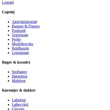
Legetøj
Legetøj
Aktivitetslegetøj
Bamser & Figurer
Puslespil
Trælegetøj
Perler
Modellervoks
Boldbassin
Legetæppe
Bøger & kreativt
Stofbøger
Børnebog
Malebog
Køretøjer & dukker
Løbehjul
Løbecykel
Gåvogn