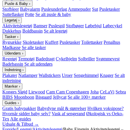
Pusle & Baby
›
Stofbleer
Babyalarm
Pusleunderlag
Ammepuder
Sut
Pusletasker
Sutteflasker
Potte
Se alt pusle & baby
Legetøj
›
Aktivitetslegetøj
Bamser
Puslespil
Stofbøger
Løbehjul
Løbecykel
Dukkehus
Boldbassin
Se alt legetøj
Tasker
›
Rygsække
Skoletasker
Kuffert
Pusletasker
Toilettasker
Penalhus
Madkasse
Se alle tasker
Udendørs
›
Regntøj
Termotøj
Badedragt
Cykelhjelm
Solbriller
Svømmevest
Badebassin
Se alt udendørs
Indretning
›
Plakater
Natlamper
Wallstickers
Uroer
Sengehimmel
Knager
Se alt
indretning
Mærker
›
Konges Sløjd
Liewood
Cam Cam Copenhagen
Joha
CeLaVi
Sebra
BIBS
Moonboon
Bisgaard
Jellycat
Se alle 100+ mærker
Guides
›
Gratis babypakker
Babydyne mål & størrelser
Hvilken voksipose?
Hvornår sidder baby selv?
Vask af sengerand
Økologisk vs Oeko-
Tex
Alle guides
Udsalg & Tilbud →
Forside
/
Legetøj
/
Aktivitetslegetøj
/
Baby Einstein Aktivitetslegetøj –