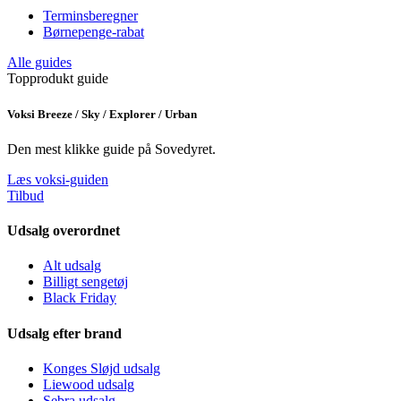
Terminsberegner
Børnepenge-rabat
Alle guides
Topprodukt guide
Voksi Breeze / Sky / Explorer / Urban
Den mest klikke guide på Sovedyret.
Læs voksi-guiden
Tilbud
Udsalg overordnet
Alt udsalg
Billigt sengetøj
Black Friday
Udsalg efter brand
Konges Sløjd udsalg
Liewood udsalg
Sebra udsalg