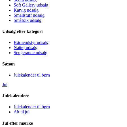
Soft Gallery udsalg
Katvig udsalg
Smallstuff udsalg
Småfolk udsalg
Udsalg efter kategori
Børneudstyr udsalg
Nattøj udsalg
Sengerande udsalg
Sæson
Julekalender til børn
Jul
Julekalendere
Julekalender til børn
Alt til jul
Jul efter mærke