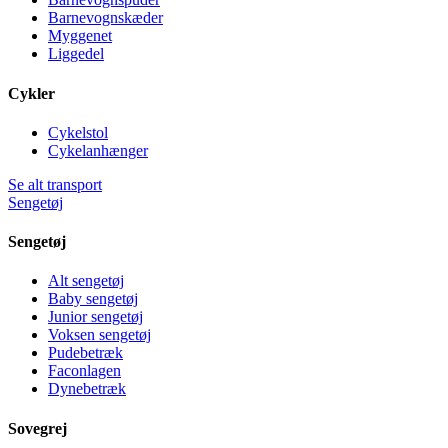
Barnevognskæder
Myggenet
Liggedel
Cykler
Cykelstol
Cykelanhænger
Se alt transport
Sengetøj
Sengetøj
Alt sengetøj
Baby sengetøj
Junior sengetøj
Voksen sengetøj
Pudebetræk
Faconlagen
Dynebetræk
Sovegrej