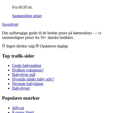
Fra
69,95
kr.
Sammenlign priser
Sovedyret
Din uafhængige guide til de bedste priser på børneudstyr — vi
sammenligner priser fra 50+ danske butikker.
Ingen direkte salg
Opdateres dagligt
Top trafik-sider
Gratis babypakker
Hvilken voksipose?
Babydyne mål
Hvornår sidder baby selv?
Neonate babyalarm
Babydyner
Populære mærker
Jellycat
Konges Sløjd