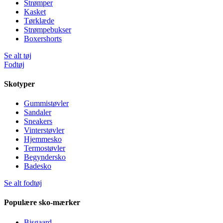
Strømper
Kasket
Tørklæde
Strømpebukser
Boxershorts
Se alt tøj
Fodtøj
Skotyper
Gummistøvler
Sandaler
Sneakers
Vinterstøvler
Hjemmesko
Termostøvler
Begyndersko
Badesko
Se alt fodtøj
Populære sko-mærker
Bisgaard