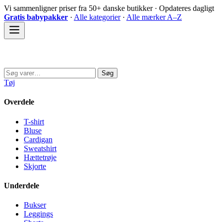
Spring
Vi sammenligner priser fra 50+ danske butikker · Opdateres dagligt
til
Gratis babypakker
·
Alle kategorier
·
Alle mærker A–Z
indhold
Sovedyret
Søg
Søg
efter:
Tøj
Overdele
T-shirt
Bluse
Cardigan
Sweatshirt
Hættetrøje
Skjorte
Underdele
Bukser
Leggings