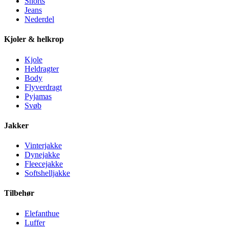
Shorts
Jeans
Nederdel
Kjoler & helkrop
Kjole
Heldragter
Body
Flyverdragt
Pyjamas
Svøb
Jakker
Vinterjakke
Dynejakke
Fleecejakke
Softshelljakke
Tilbehør
Elefanthue
Luffer