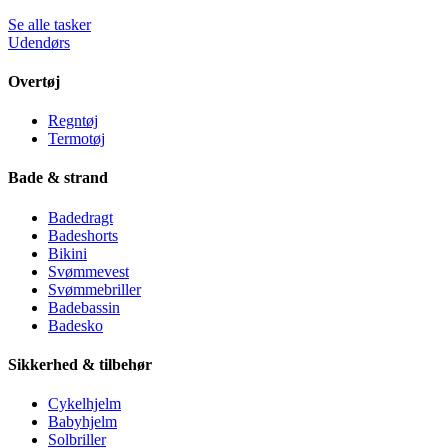
Se alle tasker
Udendørs
Overtøj
Regntøj
Termotøj
Bade & strand
Badedragt
Badeshorts
Bikini
Svømmevest
Svømmebriller
Badebassin
Badesko
Sikkerhed & tilbehør
Cykelhjelm
Babyhjelm
Solbriller