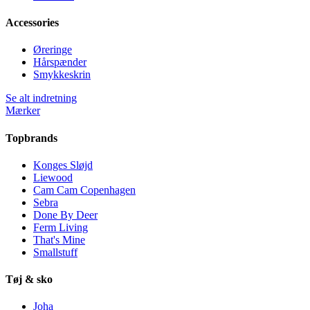
Accessories
Øreringe
Hårspænder
Smykkeskrin
Se alt indretning
Mærker
Topbrands
Konges Sløjd
Liewood
Cam Cam Copenhagen
Sebra
Done By Deer
Ferm Living
That's Mine
Smallstuff
Tøj & sko
Joha