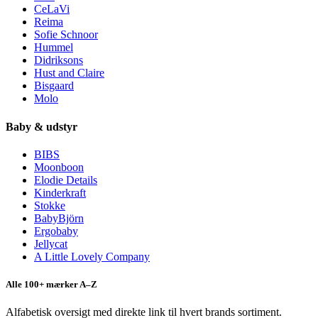
CeLaVi
Reima
Sofie Schnoor
Hummel
Didriksons
Hust and Claire
Bisgaard
Molo
Baby & udstyr
BIBS
Moonboon
Elodie Details
Kinderkraft
Stokke
BabyBjörn
Ergobaby
Jellycat
A Little Lovely Company
Alle 100+ mærker A–Z
Alfabetisk oversigt med direkte link til hvert brands sortiment.