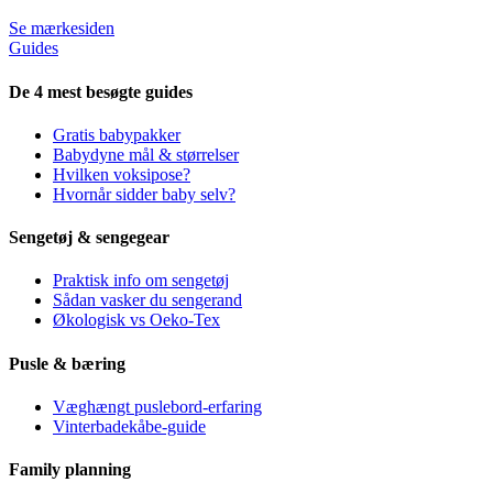
Se mærkesiden
Guides
De 4 mest besøgte guides
Gratis babypakker
Babydyne mål & størrelser
Hvilken voksipose?
Hvornår sidder baby selv?
Sengetøj & sengegear
Praktisk info om sengetøj
Sådan vasker du sengerand
Økologisk vs Oeko-Tex
Pusle & bæring
Væghængt puslebord-erfaring
Vinterbadekåbe-guide
Family planning