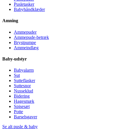
Pusletasker
Babyhåndklæder
Amning
Ammepuder
Ammepude-betræk
Brystpumpe
Ammeindlæg
Baby-udstyr
Babyalarm
Sut
Sutteflasker
Suttesnor
Nusseklud
Bidering
Hagesmæk
Spisesæt
Potte
Barselsgaver
Se alt pusle & baby