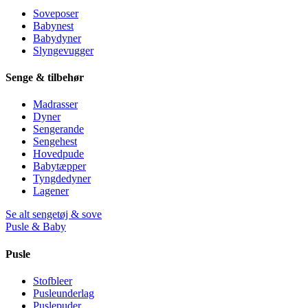
Soveposer
Babynest
Babydyner
Slyngevugger
Senge & tilbehør
Madrasser
Dyner
Sengerande
Sengehest
Hovedpude
Babytæpper
Tyngdedyner
Lagener
Se alt sengetøj & sove
Pusle & Baby
Pusle
Stofbleer
Pusleunderlag
Puslepuder