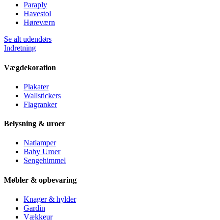
Paraply
Havestol
Høreværn
Se alt udendørs
Indretning
Vægdekoration
Plakater
Wallstickers
Flagranker
Belysning & uroer
Natlamper
Baby Uroer
Sengehimmel
Møbler & opbevaring
Knager & hylder
Gardin
Vækkeur