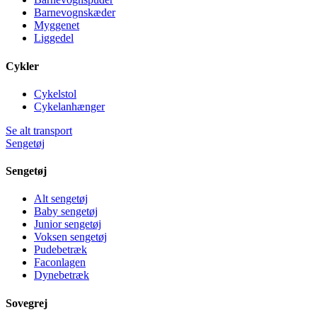
Barnevognskæder
Myggenet
Liggedel
Cykler
Cykelstol
Cykelanhænger
Se alt transport
Sengetøj
Sengetøj
Alt sengetøj
Baby sengetøj
Junior sengetøj
Voksen sengetøj
Pudebetræk
Faconlagen
Dynebetræk
Sovegrej