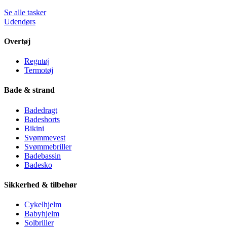
Se alle tasker
Udendørs
Overtøj
Regntøj
Termotøj
Bade & strand
Badedragt
Badeshorts
Bikini
Svømmevest
Svømmebriller
Badebassin
Badesko
Sikkerhed & tilbehør
Cykelhjelm
Babyhjelm
Solbriller