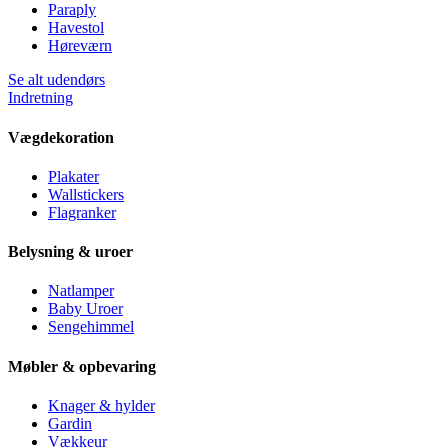
Paraply
Havestol
Høreværn
Se alt udendørs
Indretning
Vægdekoration
Plakater
Wallstickers
Flagranker
Belysning & uroer
Natlamper
Baby Uroer
Sengehimmel
Møbler & opbevaring
Knager & hylder
Gardin
Vækkeur