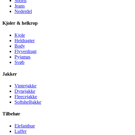
Shorts
Jeans
Nederdel
Kjoler & helkrop
Kjole
Heldragter
Body
Flyverdragt
Pyjamas
Svøb
Jakker
Vinterjakke
Dynejakke
Fleecejakke
Softshelljakke
Tilbehør
Elefanthue
Luffer