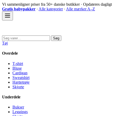
Spring
Vi sammenligner priser fra 50+ danske butikker · Opdateres dagligt
til
Gratis babypakker
·
Alle kategorier
·
Alle mærker A–Z
indhold
Sovedyret
Søg
Søg
efter:
Tøj
Overdele
T-shirt
Bluse
Cardigan
Sweatshirt
Hættetrøje
Skjorte
Underdele
Bukser
Leggings