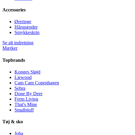
Accessories
Øreringe
Hårspænder
Smykkeskrin
Se alt indretning
Mærker
Topbrands
Konges Sløjd
Liewood
Cam Cam Copenhagen
Sebra
Done By Deer
Ferm Living
That's Mine
Smallstuff
Tøj & sko
Joha