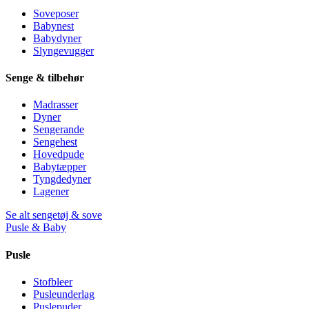
Soveposer
Babynest
Babydyner
Slyngevugger
Senge & tilbehør
Madrasser
Dyner
Sengerande
Sengehest
Hovedpude
Babytæpper
Tyngdedyner
Lagener
Se alt sengetøj & sove
Pusle & Baby
Pusle
Stofbleer
Pusleunderlag
Puslepuder