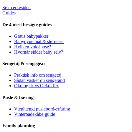
Se mærkesiden
Guides
De 4 mest besøgte guides
Gratis babypakker
Babydyne mål & størrelser
Hvilken voksipose?
Hvornår sidder baby selv?
Sengetøj & sengegear
Praktisk info om sengetøj
Sådan vasker du sengerand
Økologisk vs Oeko-Tex
Pusle & bæring
Væghængt puslebord-erfaring
Vinterbadekåbe-guide
Family planning