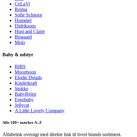
CeLaVi
Reima
Sofie Schnoor
Hummel
Didriksons
Hust and Claire
Bisgaard
Molo
Baby & udstyr
BIBS
Moonboon
Elodie Details
Kinderkraft
Stokke
BabyBjörn
Ergobaby
Jellycat
A Little Lovely Company
Alle 100+ mærker A–Z
Alfabetisk oversigt med direkte link til hvert brands sortiment.