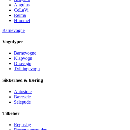
Angulus
CeLaVi
Reima
Hummel
Barnevogne
Vogntyper
Barnevogne
Klapvogn
Duovogn
Tvillingevogn
Sikkerhed & bæring
Autostole
Bæresele
Selepude
Tilbehør
Regnslag
Barnevognspuder