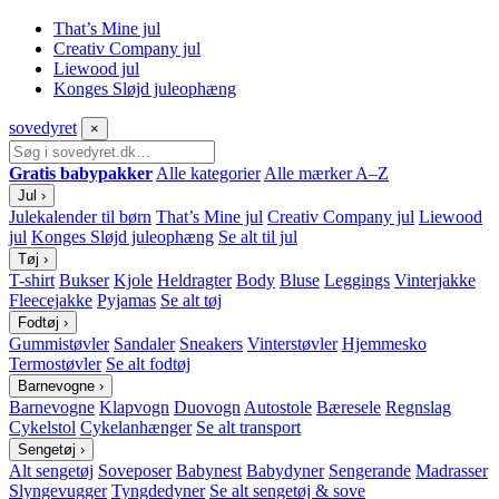
That’s Mine jul
Creativ Company jul
Liewood jul
Konges Sløjd juleophæng
sove
dyret
×
Gratis babypakker
Alle kategorier
Alle mærker A–Z
Jul
›
Julekalender til børn
That’s Mine jul
Creativ Company jul
Liewood
jul
Konges Sløjd juleophæng
Se alt til jul
Tøj
›
T-shirt
Bukser
Kjole
Heldragter
Body
Bluse
Leggings
Vinterjakke
Fleecejakke
Pyjamas
Se alt tøj
Fodtøj
›
Gummistøvler
Sandaler
Sneakers
Vinterstøvler
Hjemmesko
Termostøvler
Se alt fodtøj
Barnevogne
›
Barnevogne
Klapvogn
Duovogn
Autostole
Bæresele
Regnslag
Cykelstol
Cykelanhænger
Se alt transport
Sengetøj
›
Alt sengetøj
Soveposer
Babynest
Babydyner
Sengerande
Madrasser
Slyngevugger
Tyngdedyner
Se alt sengetøj & sove