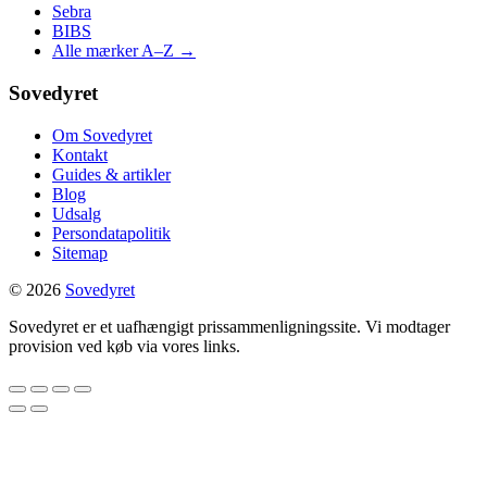
Sebra
BIBS
Alle mærker A–Z →
Sovedyret
Om Sovedyret
Kontakt
Guides & artikler
Blog
Udsalg
Persondatapolitik
Sitemap
© 2026
Sovedyret
Sovedyret er et uafhængigt prissammenligningssite. Vi modtager
provision ved køb via vores links.