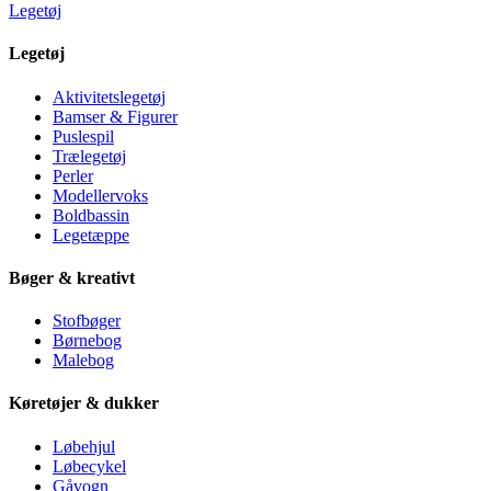
Legetøj
Legetøj
Aktivitetslegetøj
Bamser & Figurer
Puslespil
Trælegetøj
Perler
Modellervoks
Boldbassin
Legetæppe
Bøger & kreativt
Stofbøger
Børnebog
Malebog
Køretøjer & dukker
Løbehjul
Løbecykel
Gåvogn