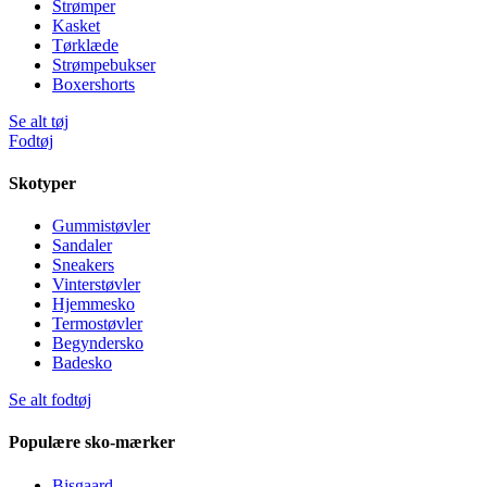
Strømper
Kasket
Tørklæde
Strømpebukser
Boxershorts
Se alt tøj
Fodtøj
Skotyper
Gummistøvler
Sandaler
Sneakers
Vinterstøvler
Hjemmesko
Termostøvler
Begyndersko
Badesko
Se alt fodtøj
Populære sko-mærker
Bisgaard