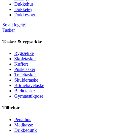
Dukkehus
Dukketøj
Dukkevogn
Se alt legetøj
Tasker
Tasker & rygsække
Rygsække
Skoletasker
Kuffert
Pusletasker
Toilettasker
Skuldertaske
Børnehavetaske
Bæltetaske
Gymnastikpose
Tilbehør
Penalhus
Madkasse
Drikkedunk