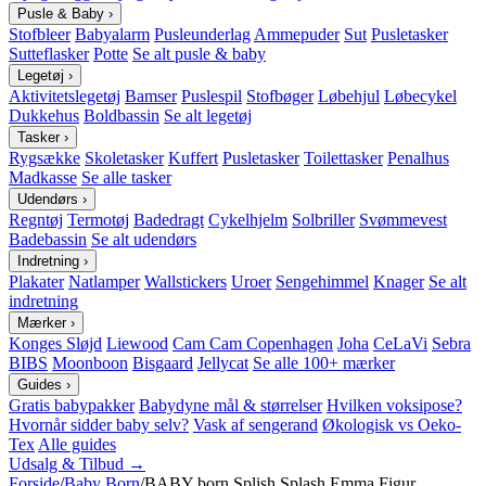
Pusle & Baby
›
Stofbleer
Babyalarm
Pusleunderlag
Ammepuder
Sut
Pusletasker
Sutteflasker
Potte
Se alt pusle & baby
Legetøj
›
Aktivitetslegetøj
Bamser
Puslespil
Stofbøger
Løbehjul
Løbecykel
Dukkehus
Boldbassin
Se alt legetøj
Tasker
›
Rygsække
Skoletasker
Kuffert
Pusletasker
Toilettasker
Penalhus
Madkasse
Se alle tasker
Udendørs
›
Regntøj
Termotøj
Badedragt
Cykelhjelm
Solbriller
Svømmevest
Badebassin
Se alt udendørs
Indretning
›
Plakater
Natlamper
Wallstickers
Uroer
Sengehimmel
Knager
Se alt
indretning
Mærker
›
Konges Sløjd
Liewood
Cam Cam Copenhagen
Joha
CeLaVi
Sebra
BIBS
Moonboon
Bisgaard
Jellycat
Se alle 100+ mærker
Guides
›
Gratis babypakker
Babydyne mål & størrelser
Hvilken voksipose?
Hvornår sidder baby selv?
Vask af sengerand
Økologisk vs Oeko-
Tex
Alle guides
Udsalg & Tilbud →
Forside
/
Baby Born
/
BABY born Splish Splash Emma Figur