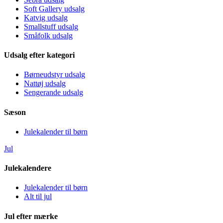
Soft Gallery udsalg
Katvig udsalg
Smallstuff udsalg
Småfolk udsalg
Udsalg efter kategori
Børneudstyr udsalg
Nattøj udsalg
Sengerande udsalg
Sæson
Julekalender til børn
Jul
Julekalendere
Julekalender til børn
Alt til jul
Jul efter mærke