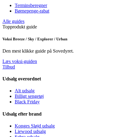
Terminsberegner
Børnepenge-rabat
Alle guides
Topprodukt guide
Voksi Breeze / Sky / Explorer / Urban
Den mest klikke guide på Sovedyret.
Læs voksi-guiden
Tilbud
Udsalg overordnet
Alt udsalg
Billigt sengetøj
Black Friday
Udsalg efter brand
Konges Sløjd udsalg
Liewood udsalg
Sebra udsalg