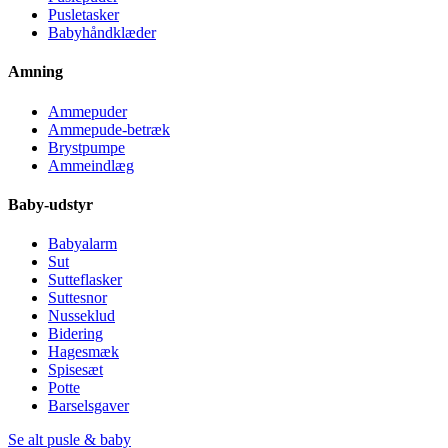
Pusletasker
Babyhåndklæder
Amning
Ammepuder
Ammepude-betræk
Brystpumpe
Ammeindlæg
Baby-udstyr
Babyalarm
Sut
Sutteflasker
Suttesnor
Nusseklud
Bidering
Hagesmæk
Spisesæt
Potte
Barselsgaver
Se alt pusle & baby