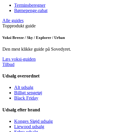
Terminsberegner
Børnepenge-rabat
Alle guides
Topprodukt guide
Voksi Breeze / Sky / Explorer / Urban
Den mest klikke guide på Sovedyret.
Læs voksi-guiden
Tilbud
Udsalg overordnet
Alt udsalg
Billigt sengetøj
Black Friday
Udsalg efter brand
Konges Sløjd udsalg
Liewood udsalg
Sebra udsalg