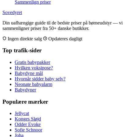
Sammenlign priser
Sovedyret
Din uafhængige guide til de bedste priser på børneudstyr — vi
sammenligner priser fra 50+ danske butikker.
Ingen direkte salg
Opdateres dagligt
Top trafik-sider
Gratis babypakker
Hvilken voksipose?
Babydyne mål
Hvornår sidder baby selv?
Neonate babyalarm
Babydyner
Populære mærker
Jellycat
Konges Sløjd
Odder Evoke
Sofie Schnoor
Joha