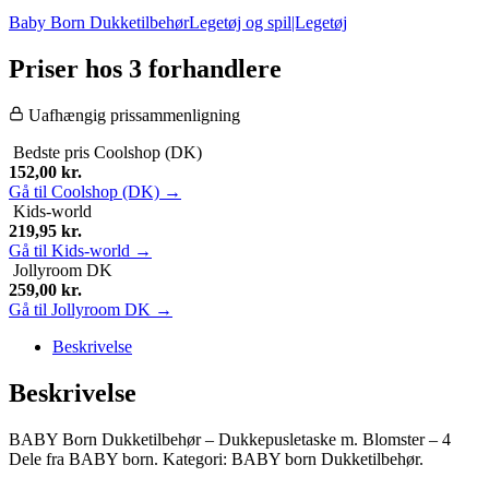
Baby Born Dukketilbehør
Legetøj og spil|Legetøj
Priser hos 3 forhandlere
Uafhængig prissammenligning
Bedste pris
Coolshop (DK)
152,00
kr.
Gå til Coolshop (DK) →
Kids-world
219,95
kr.
Gå til Kids-world →
Jollyroom DK
259,00
kr.
Gå til Jollyroom DK →
Beskrivelse
Beskrivelse
BABY Born Dukketilbehør – Dukkepusletaske m. Blomster – 4
Dele fra BABY born. Kategori: BABY born Dukketilbehør.