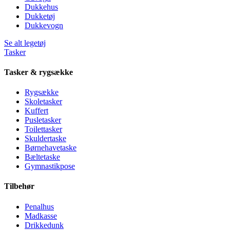
Dukkehus
Dukketøj
Dukkevogn
Se alt legetøj
Tasker
Tasker & rygsække
Rygsække
Skoletasker
Kuffert
Pusletasker
Toilettasker
Skuldertaske
Børnehavetaske
Bæltetaske
Gymnastikpose
Tilbehør
Penalhus
Madkasse
Drikkedunk