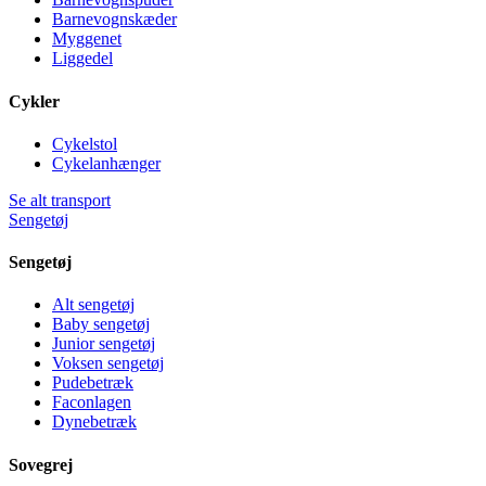
Barnevognskæder
Myggenet
Liggedel
Cykler
Cykelstol
Cykelanhænger
Se alt transport
Sengetøj
Sengetøj
Alt sengetøj
Baby sengetøj
Junior sengetøj
Voksen sengetøj
Pudebetræk
Faconlagen
Dynebetræk
Sovegrej