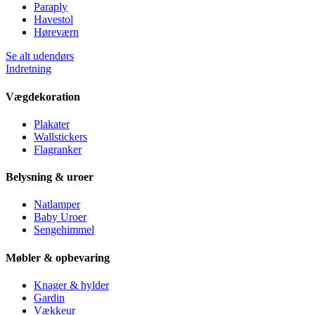
Paraply
Havestol
Høreværn
Se alt udendørs
Indretning
Vægdekoration
Plakater
Wallstickers
Flagranker
Belysning & uroer
Natlamper
Baby Uroer
Sengehimmel
Møbler & opbevaring
Knager & hylder
Gardin
Vækkeur