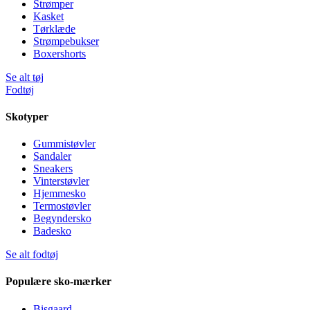
Strømper
Kasket
Tørklæde
Strømpebukser
Boxershorts
Se alt tøj
Fodtøj
Skotyper
Gummistøvler
Sandaler
Sneakers
Vinterstøvler
Hjemmesko
Termostøvler
Begyndersko
Badesko
Se alt fodtøj
Populære sko-mærker
Bisgaard