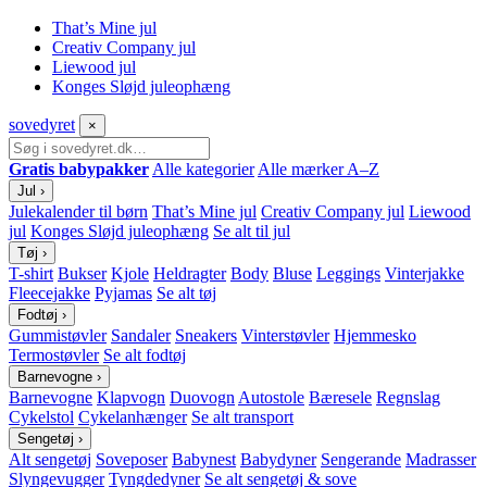
That’s Mine jul
Creativ Company jul
Liewood jul
Konges Sløjd juleophæng
sove
dyret
×
Gratis babypakker
Alle kategorier
Alle mærker A–Z
Jul
›
Julekalender til børn
That’s Mine jul
Creativ Company jul
Liewood
jul
Konges Sløjd juleophæng
Se alt til jul
Tøj
›
T-shirt
Bukser
Kjole
Heldragter
Body
Bluse
Leggings
Vinterjakke
Fleecejakke
Pyjamas
Se alt tøj
Fodtøj
›
Gummistøvler
Sandaler
Sneakers
Vinterstøvler
Hjemmesko
Termostøvler
Se alt fodtøj
Barnevogne
›
Barnevogne
Klapvogn
Duovogn
Autostole
Bæresele
Regnslag
Cykelstol
Cykelanhænger
Se alt transport
Sengetøj
›
Alt sengetøj
Soveposer
Babynest
Babydyner
Sengerande
Madrasser
Slyngevugger
Tyngdedyner
Se alt sengetøj & sove