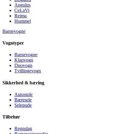
Angulus
CeLaVi
Reima
Hummel
Barnevogne
Vogntyper
Barnevogne
Klapvogn
Duovogn
Tvillingevogn
Sikkerhed & bæring
Autostole
Bæresele
Selepude
Tilbehør
Regnslag
Barnevognspuder