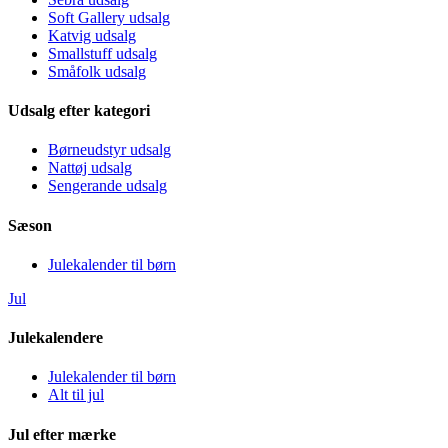
Soft Gallery udsalg
Katvig udsalg
Smallstuff udsalg
Småfolk udsalg
Udsalg efter kategori
Børneudstyr udsalg
Nattøj udsalg
Sengerande udsalg
Sæson
Julekalender til børn
Jul
Julekalendere
Julekalender til børn
Alt til jul
Jul efter mærke