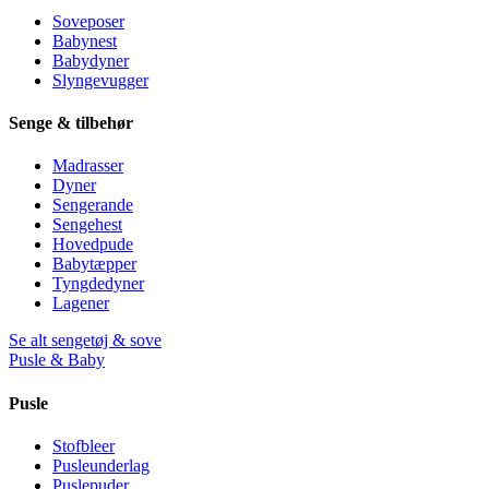
Soveposer
Babynest
Babydyner
Slyngevugger
Senge & tilbehør
Madrasser
Dyner
Sengerande
Sengehest
Hovedpude
Babytæpper
Tyngdedyner
Lagener
Se alt sengetøj & sove
Pusle & Baby
Pusle
Stofbleer
Pusleunderlag
Puslepuder