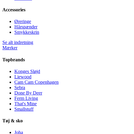
Accessories
Øreringe
Hårspænder
Smykkeskrin
Se alt indretning
Mærker
Topbrands
Konges Sløjd
Liewood
Cam Cam Copenhagen
Sebra
Done By Deer
Ferm Living
That's Mine
Smallstuff
Tøj & sko
Joha