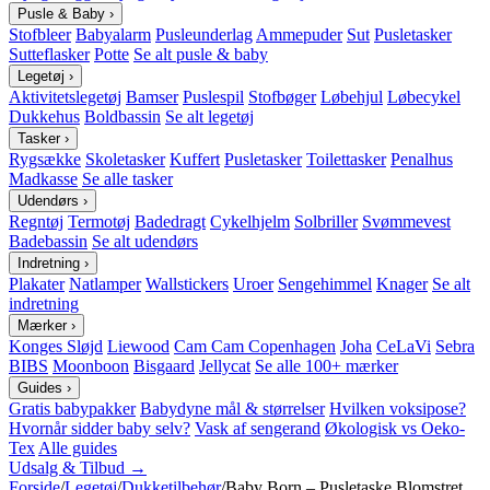
Pusle & Baby
›
Stofbleer
Babyalarm
Pusleunderlag
Ammepuder
Sut
Pusletasker
Sutteflasker
Potte
Se alt pusle & baby
Legetøj
›
Aktivitetslegetøj
Bamser
Puslespil
Stofbøger
Løbehjul
Løbecykel
Dukkehus
Boldbassin
Se alt legetøj
Tasker
›
Rygsække
Skoletasker
Kuffert
Pusletasker
Toilettasker
Penalhus
Madkasse
Se alle tasker
Udendørs
›
Regntøj
Termotøj
Badedragt
Cykelhjelm
Solbriller
Svømmevest
Badebassin
Se alt udendørs
Indretning
›
Plakater
Natlamper
Wallstickers
Uroer
Sengehimmel
Knager
Se alt
indretning
Mærker
›
Konges Sløjd
Liewood
Cam Cam Copenhagen
Joha
CeLaVi
Sebra
BIBS
Moonboon
Bisgaard
Jellycat
Se alle 100+ mærker
Guides
›
Gratis babypakker
Babydyne mål & størrelser
Hvilken voksipose?
Hvornår sidder baby selv?
Vask af sengerand
Økologisk vs Oeko-
Tex
Alle guides
Udsalg & Tilbud →
Forside
/
Legetøj
/
Dukketilbehør
/
Baby Born – Pusletaske Blomstret