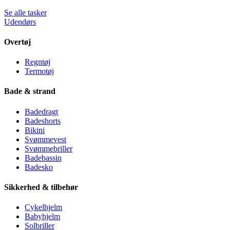
Se alle tasker
Udendørs
Overtøj
Regntøj
Termotøj
Bade & strand
Badedragt
Badeshorts
Bikini
Svømmevest
Svømmebriller
Badebassin
Badesko
Sikkerhed & tilbehør
Cykelhjelm
Babyhjelm
Solbriller