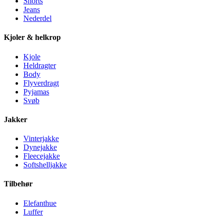
Shorts
Jeans
Nederdel
Kjoler & helkrop
Kjole
Heldragter
Body
Flyverdragt
Pyjamas
Svøb
Jakker
Vinterjakke
Dynejakke
Fleecejakke
Softshelljakke
Tilbehør
Elefanthue
Luffer