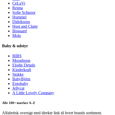
CeLaVi
Reima
Sofie Schnoor
Hummel
Didriksons
Hust and Claire
Bisgaard
Molo
Baby & udstyr
BIBS
Moonboon
Elodie Details
Kinderkraft
Stokke
BabyBjörn
Ergobaby
Jellycat
A Little Lovely Company
Alle 100+ mærker A–Z
Alfabetisk oversigt med direkte link til hvert brands sortiment.