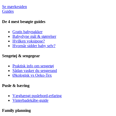
Se mærkesiden
Guides
De 4 mest besøgte guides
Gratis babypakker
Babydyne mål & størrelser
Hvilken voksipose?
Hvornår sidder baby selv?
Sengetøj & sengegear
Praktisk info om sengetøj
Sådan vasker du sengerand
Økologisk vs Oeko-Tex
Pusle & bæring
Væghængt puslebord-erfaring
Vinterbadekåbe-guide
Family planning