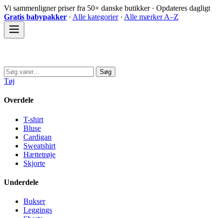
Spring
Vi sammenligner priser fra 50+ danske butikker · Opdateres dagligt
til
Gratis babypakker
·
Alle kategorier
·
Alle mærker A–Z
indhold
Sovedyret
Søg
Søg
efter:
Tøj
Overdele
T-shirt
Bluse
Cardigan
Sweatshirt
Hættetrøje
Skjorte
Underdele
Bukser
Leggings