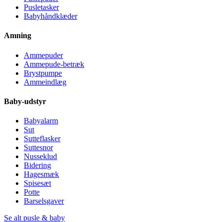
Pusletasker
Babyhåndklæder
Amning
Ammepuder
Ammepude-betræk
Brystpumpe
Ammeindlæg
Baby-udstyr
Babyalarm
Sut
Sutteflasker
Suttesnor
Nusseklud
Bidering
Hagesmæk
Spisesæt
Potte
Barselsgaver
Se alt pusle & baby