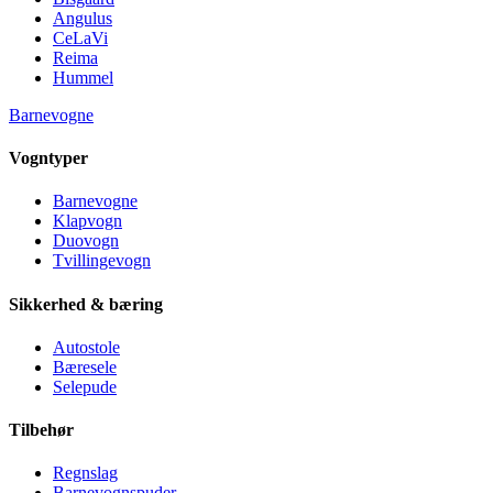
Angulus
CeLaVi
Reima
Hummel
Barnevogne
Vogntyper
Barnevogne
Klapvogn
Duovogn
Tvillingevogn
Sikkerhed & bæring
Autostole
Bæresele
Selepude
Tilbehør
Regnslag
Barnevognspuder