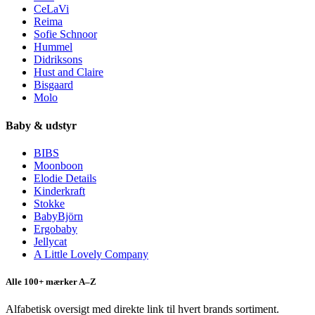
CeLaVi
Reima
Sofie Schnoor
Hummel
Didriksons
Hust and Claire
Bisgaard
Molo
Baby & udstyr
BIBS
Moonboon
Elodie Details
Kinderkraft
Stokke
BabyBjörn
Ergobaby
Jellycat
A Little Lovely Company
Alle 100+ mærker A–Z
Alfabetisk oversigt med direkte link til hvert brands sortiment.