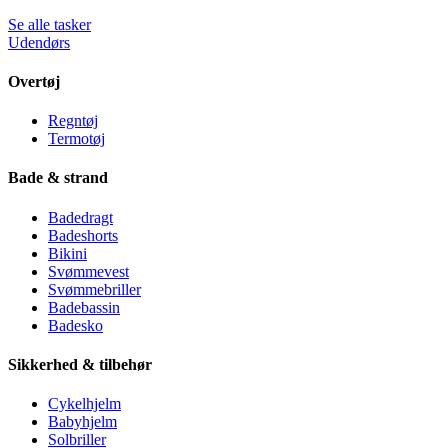
Se alle tasker
Udendørs
Overtøj
Regntøj
Termotøj
Bade & strand
Badedragt
Badeshorts
Bikini
Svømmevest
Svømmebriller
Badebassin
Badesko
Sikkerhed & tilbehør
Cykelhjelm
Babyhjelm
Solbriller