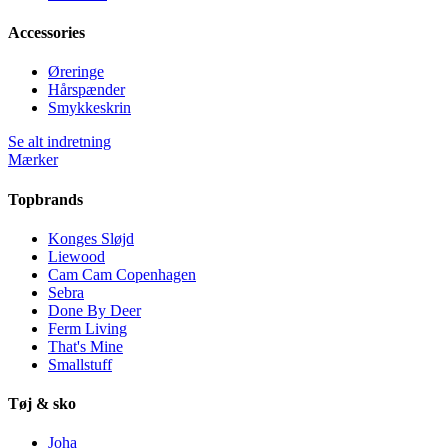
Accessories
Øreringe
Hårspænder
Smykkeskrin
Se alt indretning
Mærker
Topbrands
Konges Sløjd
Liewood
Cam Cam Copenhagen
Sebra
Done By Deer
Ferm Living
That's Mine
Smallstuff
Tøj & sko
Joha