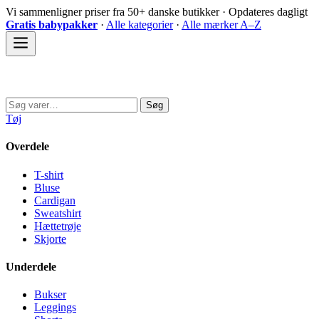
Spring
Vi sammenligner priser fra 50+ danske butikker · Opdateres dagligt
til
Gratis babypakker
·
Alle kategorier
·
Alle mærker A–Z
indhold
Sovedyret
Søg
Søg
efter:
Tøj
Overdele
T-shirt
Bluse
Cardigan
Sweatshirt
Hættetrøje
Skjorte
Underdele
Bukser
Leggings