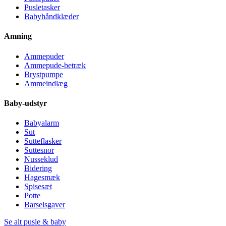
Pusletasker
Babyhåndklæder
Amning
Ammepuder
Ammepude-betræk
Brystpumpe
Ammeindlæg
Baby-udstyr
Babyalarm
Sut
Sutteflasker
Suttesnor
Nusseklud
Bidering
Hagesmæk
Spisesæt
Potte
Barselsgaver
Se alt pusle & baby