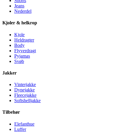
Shorts
Jeans
Nederdel
Kjoler & helkrop
Kjole
Heldragter
Body
Flyverdragt
Pyjamas
Svøb
Jakker
Vinterjakke
Dynejakke
Fleecejakke
Softshelljakke
Tilbehør
Elefanthue
Luffer