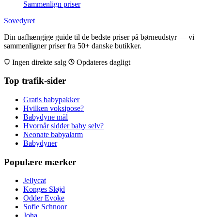
Sammenlign priser
Sovedyret
Din uafhængige guide til de bedste priser på børneudstyr — vi
sammenligner priser fra 50+ danske butikker.
Ingen direkte salg
Opdateres dagligt
Top trafik-sider
Gratis babypakker
Hvilken voksipose?
Babydyne mål
Hvornår sidder baby selv?
Neonate babyalarm
Babydyner
Populære mærker
Jellycat
Konges Sløjd
Odder Evoke
Sofie Schnoor
Joha