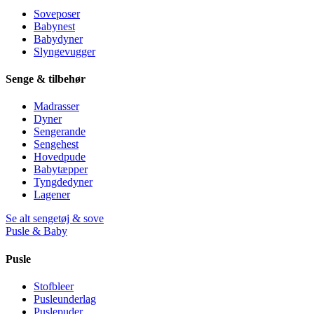
Soveposer
Babynest
Babydyner
Slyngevugger
Senge & tilbehør
Madrasser
Dyner
Sengerande
Sengehest
Hovedpude
Babytæpper
Tyngdedyner
Lagener
Se alt sengetøj & sove
Pusle & Baby
Pusle
Stofbleer
Pusleunderlag
Puslepuder