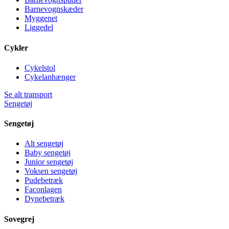
Barnevognskæder
Myggenet
Liggedel
Cykler
Cykelstol
Cykelanhænger
Se alt transport
Sengetøj
Sengetøj
Alt sengetøj
Baby sengetøj
Junior sengetøj
Voksen sengetøj
Pudebetræk
Faconlagen
Dynebetræk
Sovegrej