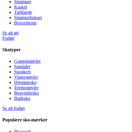
Strømper
Kasket
Tørklæde
Strømpebukser
Boxershorts
Se alt tøj
Fodtøj
Skotyper
Gummistøvler
Sandaler
Sneakers
Vinterstøvler
Hjemmesko
Termostøvler
Begyndersko
Badesko
Se alt fodtøj
Populære sko-mærker
Bisgaard