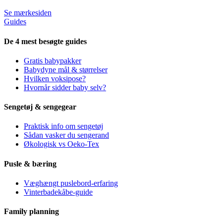
Se mærkesiden
Guides
De 4 mest besøgte guides
Gratis babypakker
Babydyne mål & størrelser
Hvilken voksipose?
Hvornår sidder baby selv?
Sengetøj & sengegear
Praktisk info om sengetøj
Sådan vasker du sengerand
Økologisk vs Oeko-Tex
Pusle & bæring
Væghængt puslebord-erfaring
Vinterbadekåbe-guide
Family planning