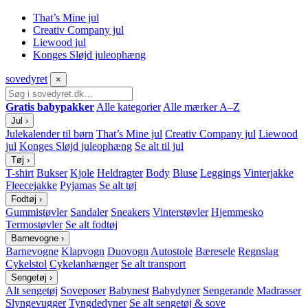
That’s Mine jul
Creativ Company jul
Liewood jul
Konges Sløjd juleophæng
sove
dyret
×
Gratis babypakker
Alle kategorier
Alle mærker A–Z
Jul
›
Julekalender til børn
That’s Mine jul
Creativ Company jul
Liewood
jul
Konges Sløjd juleophæng
Se alt til jul
Tøj
›
T-shirt
Bukser
Kjole
Heldragter
Body
Bluse
Leggings
Vinterjakke
Fleecejakke
Pyjamas
Se alt tøj
Fodtøj
›
Gummistøvler
Sandaler
Sneakers
Vinterstøvler
Hjemmesko
Termostøvler
Se alt fodtøj
Barnevogne
›
Barnevogne
Klapvogn
Duovogn
Autostole
Bæresele
Regnslag
Cykelstol
Cykelanhænger
Se alt transport
Sengetøj
›
Alt sengetøj
Soveposer
Babynest
Babydyner
Sengerande
Madrasser
Slyngevugger
Tyngdedyner
Se alt sengetøj & sove