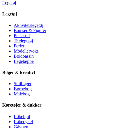
Legetøj
Legetøj
Aktivitetslegetøj
Bamser & Figurer
Puslespil
Trælegetøj
Perler
Modellervoks
Boldbassin
Legetæppe
Bøger & kreativt
Stofbøger
Børnebog
Malebog
Køretøjer & dukker
Løbehjul
Løbecykel
Gåvogn