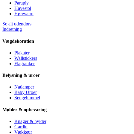
Paraply
Havestol
Høreværn
Se alt udendørs
Indretning
Vægdekoration
Plakater
Wallstickers
Flagranker
Belysning & uroer
Natlamper
Baby Uroer
Sengehimmel
Møbler & opbevaring
Knager & hylder
Gardin
Vækkeur