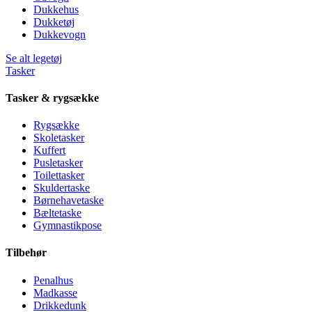
Dukkehus
Dukketøj
Dukkevogn
Se alt legetøj
Tasker
Tasker & rygsække
Rygsække
Skoletasker
Kuffert
Pusletasker
Toilettasker
Skuldertaske
Børnehavetaske
Bæltetaske
Gymnastikpose
Tilbehør
Penalhus
Madkasse
Drikkedunk