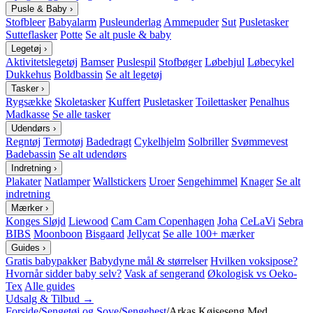
Pusle & Baby
›
Stofbleer
Babyalarm
Pusleunderlag
Ammepuder
Sut
Pusletasker
Sutteflasker
Potte
Se alt pusle & baby
Legetøj
›
Aktivitetslegetøj
Bamser
Puslespil
Stofbøger
Løbehjul
Løbecykel
Dukkehus
Boldbassin
Se alt legetøj
Tasker
›
Rygsække
Skoletasker
Kuffert
Pusletasker
Toilettasker
Penalhus
Madkasse
Se alle tasker
Udendørs
›
Regntøj
Termotøj
Badedragt
Cykelhjelm
Solbriller
Svømmevest
Badebassin
Se alt udendørs
Indretning
›
Plakater
Natlamper
Wallstickers
Uroer
Sengehimmel
Knager
Se alt
indretning
Mærker
›
Konges Sløjd
Liewood
Cam Cam Copenhagen
Joha
CeLaVi
Sebra
BIBS
Moonboon
Bisgaard
Jellycat
Se alle 100+ mærker
Guides
›
Gratis babypakker
Babydyne mål & størrelser
Hvilken voksipose?
Hvornår sidder baby selv?
Vask af sengerand
Økologisk vs Oeko-
Tex
Alle guides
Udsalg & Tilbud →
Forside
/
Sengetøj og Sove
/
Sengehest
/
Arkas Køjseseng Med