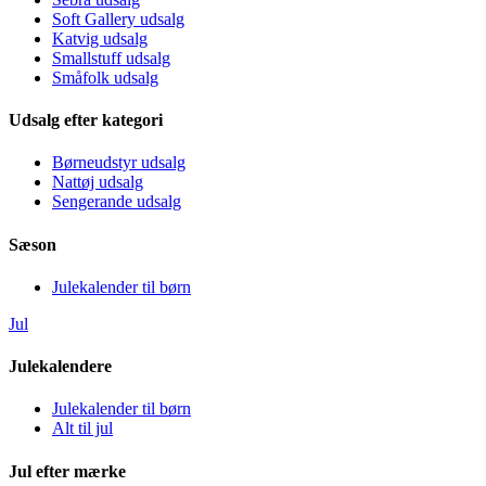
Soft Gallery udsalg
Katvig udsalg
Smallstuff udsalg
Småfolk udsalg
Udsalg efter kategori
Børneudstyr udsalg
Nattøj udsalg
Sengerande udsalg
Sæson
Julekalender til børn
Jul
Julekalendere
Julekalender til børn
Alt til jul
Jul efter mærke