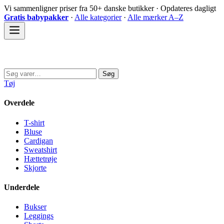
Spring
Vi sammenligner priser fra 50+ danske butikker · Opdateres dagligt
til
Gratis babypakker
·
Alle kategorier
·
Alle mærker A–Z
indhold
Sovedyret
Søg
Søg
efter:
Tøj
Overdele
T-shirt
Bluse
Cardigan
Sweatshirt
Hættetrøje
Skjorte
Underdele
Bukser
Leggings