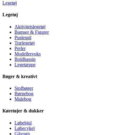
Legetøj
Legetøj
Aktivitetslegetøj
Bamser & Figurer
Puslespil
Trælegetøj
Perler
Modellervoks
Boldbassin
Legetæppe
Bøger & kreativt
Stofbøger
Børnebog
Malebog
Køretøjer & dukker
Løbehjul
Løbecykel
Gåvogn