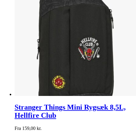
Stranger Things Mini Rygsæk 8,5L,
Hellfire Club
Fra
159,00
kr.