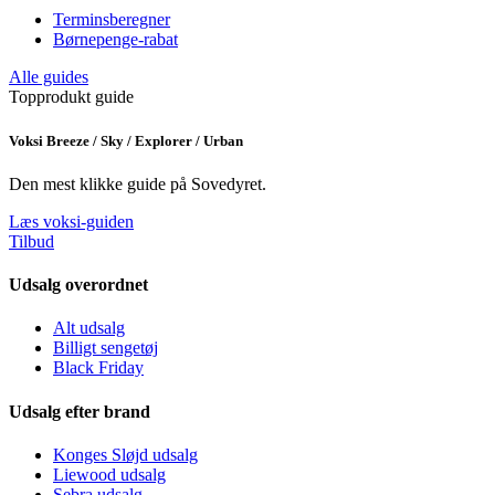
Terminsberegner
Børnepenge-rabat
Alle guides
Topprodukt guide
Voksi Breeze / Sky / Explorer / Urban
Den mest klikke guide på Sovedyret.
Læs voksi-guiden
Tilbud
Udsalg overordnet
Alt udsalg
Billigt sengetøj
Black Friday
Udsalg efter brand
Konges Sløjd udsalg
Liewood udsalg
Sebra udsalg