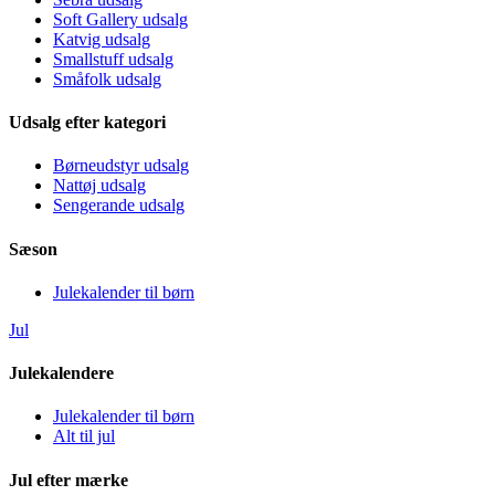
Soft Gallery udsalg
Katvig udsalg
Smallstuff udsalg
Småfolk udsalg
Udsalg efter kategori
Børneudstyr udsalg
Nattøj udsalg
Sengerande udsalg
Sæson
Julekalender til børn
Jul
Julekalendere
Julekalender til børn
Alt til jul
Jul efter mærke