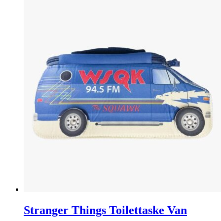
høj
Stranger Things Toilettaske Van