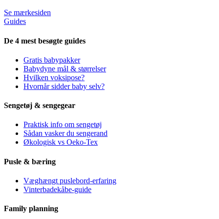
Se mærkesiden
Guides
De 4 mest besøgte guides
Gratis babypakker
Babydyne mål & størrelser
Hvilken voksipose?
Hvornår sidder baby selv?
Sengetøj & sengegear
Praktisk info om sengetøj
Sådan vasker du sengerand
Økologisk vs Oeko-Tex
Pusle & bæring
Væghængt puslebord-erfaring
Vinterbadekåbe-guide
Family planning