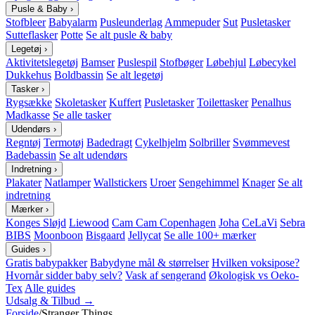
Pusle & Baby
›
Stofbleer
Babyalarm
Pusleunderlag
Ammepuder
Sut
Pusletasker
Sutteflasker
Potte
Se alt pusle & baby
Legetøj
›
Aktivitetslegetøj
Bamser
Puslespil
Stofbøger
Løbehjul
Løbecykel
Dukkehus
Boldbassin
Se alt legetøj
Tasker
›
Rygsække
Skoletasker
Kuffert
Pusletasker
Toilettasker
Penalhus
Madkasse
Se alle tasker
Udendørs
›
Regntøj
Termotøj
Badedragt
Cykelhjelm
Solbriller
Svømmevest
Badebassin
Se alt udendørs
Indretning
›
Plakater
Natlamper
Wallstickers
Uroer
Sengehimmel
Knager
Se alt
indretning
Mærker
›
Konges Sløjd
Liewood
Cam Cam Copenhagen
Joha
CeLaVi
Sebra
BIBS
Moonboon
Bisgaard
Jellycat
Se alle 100+ mærker
Guides
›
Gratis babypakker
Babydyne mål & størrelser
Hvilken voksipose?
Hvornår sidder baby selv?
Vask af sengerand
Økologisk vs Oeko-
Tex
Alle guides
Udsalg & Tilbud →
Forside
/
Stranger Things