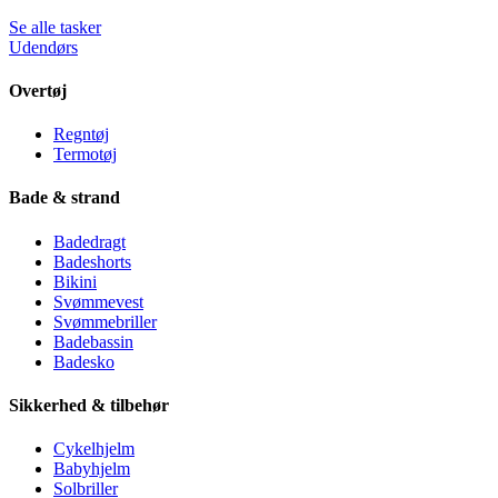
Se alle tasker
Udendørs
Overtøj
Regntøj
Termotøj
Bade & strand
Badedragt
Badeshorts
Bikini
Svømmevest
Svømmebriller
Badebassin
Badesko
Sikkerhed & tilbehør
Cykelhjelm
Babyhjelm
Solbriller