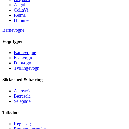
Angulus
CeLaVi
Reima
Hummel
Barnevogne
Vogntyper
Barnevogne
Klapvogn
Duovogn
Tvillingevogn
Sikkerhed & bæring
Autostole
Bæresele
Selepude
Tilbehør
Regnslag
Barnevognspuder