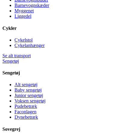
Barnevognskæder
Myggenet
Liggedel
Cykler
Cykelstol
Cykelanhænger
Se alt transport
Sengetøj
Sengetøj
Alt sengetøj
Baby sengetøj
Junior sengetøj
Voksen sengetøj
Pudebetræk
Faconlagen
Dynebetræk
Sovegrej