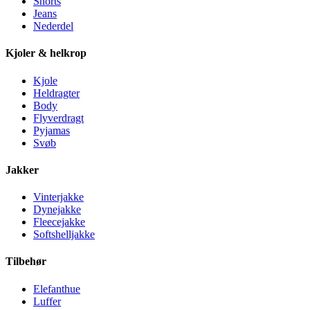
Shorts
Jeans
Nederdel
Kjoler & helkrop
Kjole
Heldragter
Body
Flyverdragt
Pyjamas
Svøb
Jakker
Vinterjakke
Dynejakke
Fleecejakke
Softshelljakke
Tilbehør
Elefanthue
Luffer