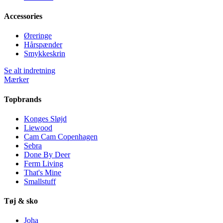
Accessories
Øreringe
Hårspænder
Smykkeskrin
Se alt indretning
Mærker
Topbrands
Konges Sløjd
Liewood
Cam Cam Copenhagen
Sebra
Done By Deer
Ferm Living
That's Mine
Smallstuff
Tøj & sko
Joha