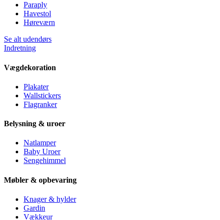
Paraply
Havestol
Høreværn
Se alt udendørs
Indretning
Vægdekoration
Plakater
Wallstickers
Flagranker
Belysning & uroer
Natlamper
Baby Uroer
Sengehimmel
Møbler & opbevaring
Knager & hylder
Gardin
Vækkeur