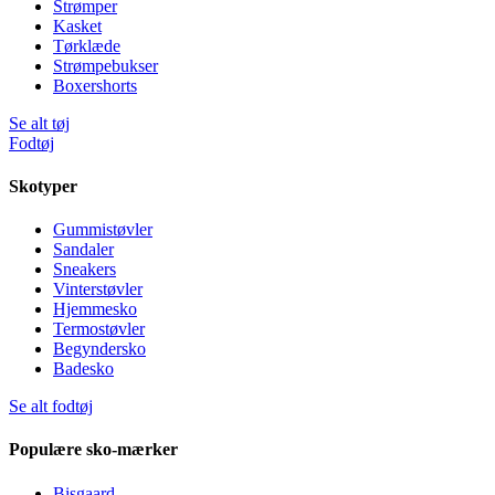
Strømper
Kasket
Tørklæde
Strømpebukser
Boxershorts
Se alt tøj
Fodtøj
Skotyper
Gummistøvler
Sandaler
Sneakers
Vinterstøvler
Hjemmesko
Termostøvler
Begyndersko
Badesko
Se alt fodtøj
Populære sko-mærker
Bisgaard