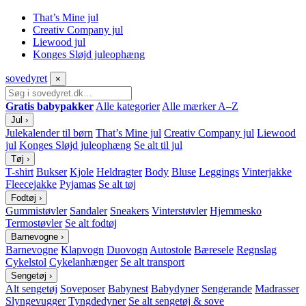
That’s Mine jul
Creativ Company jul
Liewood jul
Konges Sløjd juleophæng
sove
dyret
×
Gratis babypakker
Alle kategorier
Alle mærker A–Z
Jul
›
Julekalender til børn
That’s Mine jul
Creativ Company jul
Liewood
jul
Konges Sløjd juleophæng
Se alt til jul
Tøj
›
T-shirt
Bukser
Kjole
Heldragter
Body
Bluse
Leggings
Vinterjakke
Fleecejakke
Pyjamas
Se alt tøj
Fodtøj
›
Gummistøvler
Sandaler
Sneakers
Vinterstøvler
Hjemmesko
Termostøvler
Se alt fodtøj
Barnevogne
›
Barnevogne
Klapvogn
Duovogn
Autostole
Bæresele
Regnslag
Cykelstol
Cykelanhænger
Se alt transport
Sengetøj
›
Alt sengetøj
Soveposer
Babynest
Babydyner
Sengerande
Madrasser
Slyngevugger
Tyngdedyner
Se alt sengetøj & sove