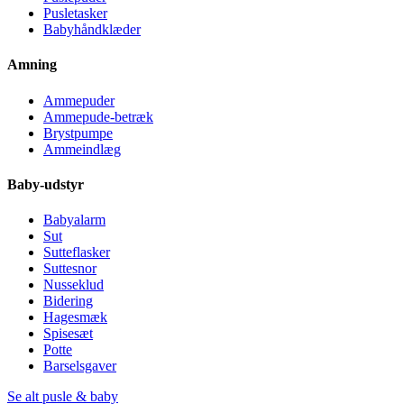
Pusletasker
Babyhåndklæder
Amning
Ammepuder
Ammepude-betræk
Brystpumpe
Ammeindlæg
Baby-udstyr
Babyalarm
Sut
Sutteflasker
Suttesnor
Nusseklud
Bidering
Hagesmæk
Spisesæt
Potte
Barselsgaver
Se alt pusle & baby