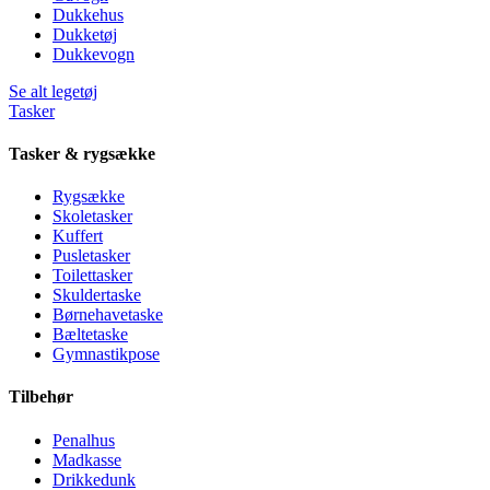
Dukkehus
Dukketøj
Dukkevogn
Se alt legetøj
Tasker
Tasker & rygsække
Rygsække
Skoletasker
Kuffert
Pusletasker
Toilettasker
Skuldertaske
Børnehavetaske
Bæltetaske
Gymnastikpose
Tilbehør
Penalhus
Madkasse
Drikkedunk