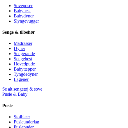
Soveposer
Babynest
Babydyner
Slyngevugger
Senge & tilbehør
Madrasser
Dyner
Sengerande
Sengehest
Hovedpude
Babytæpper
Tyngdedyner
Lagener
Se alt sengetøj & sove
Pusle & Baby
Pusle
Stofbleer
Pusleunderlag
Puslepuder