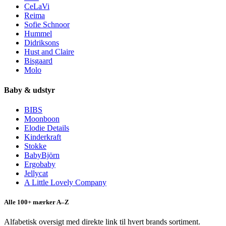
CeLaVi
Reima
Sofie Schnoor
Hummel
Didriksons
Hust and Claire
Bisgaard
Molo
Baby & udstyr
BIBS
Moonboon
Elodie Details
Kinderkraft
Stokke
BabyBjörn
Ergobaby
Jellycat
A Little Lovely Company
Alle 100+ mærker A–Z
Alfabetisk oversigt med direkte link til hvert brands sortiment.