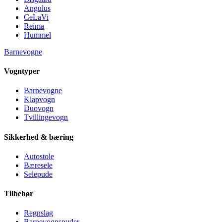
Angulus
CeLaVi
Reima
Hummel
Barnevogne
Vogntyper
Barnevogne
Klapvogn
Duovogn
Tvillingevogn
Sikkerhed & bæring
Autostole
Bæresele
Selepude
Tilbehør
Regnslag
Barnevognspuder