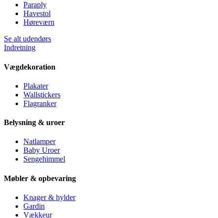
Paraply
Havestol
Høreværn
Se alt udendørs
Indretning
Vægdekoration
Plakater
Wallstickers
Flagranker
Belysning & uroer
Natlamper
Baby Uroer
Sengehimmel
Møbler & opbevaring
Knager & hylder
Gardin
Vækkeur