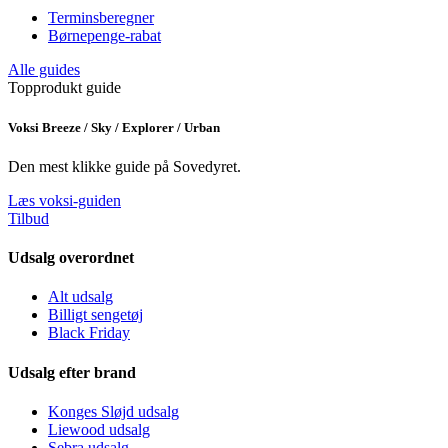
Terminsberegner
Børnepenge-rabat
Alle guides
Topprodukt guide
Voksi Breeze / Sky / Explorer / Urban
Den mest klikke guide på Sovedyret.
Læs voksi-guiden
Tilbud
Udsalg overordnet
Alt udsalg
Billigt sengetøj
Black Friday
Udsalg efter brand
Konges Sløjd udsalg
Liewood udsalg
Sebra udsalg