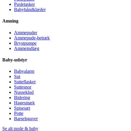
Pusletasker
Babyhåndklæder
Amning
Ammepuder
Ammepude-betræk
Brystpumpe
Ammeindlæg
Baby-udstyr
Babyalarm
Sut
Sutteflasker
Suttesnor
Nusseklud
Bidering
Hagesmæk
Spisesæt
Potte
Barselsgaver
Se alt pusle & baby