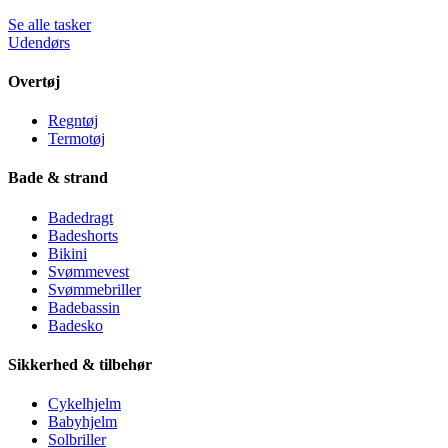
Se alle tasker
Udendørs
Overtøj
Regntøj
Termotøj
Bade & strand
Badedragt
Badeshorts
Bikini
Svømmevest
Svømmebriller
Badebassin
Badesko
Sikkerhed & tilbehør
Cykelhjelm
Babyhjelm
Solbriller