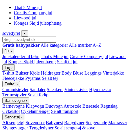
That’s Mine jul
Creativ Company jul
Liewood jul
Konges Sløjd juleophæng
sove
dyret
×
Gratis babypakker
Alle kategorier
Alle mærker A–Z
Jul
›
Julekalender til børn
That’s Mine jul
Creativ Company jul
Liewood
jul
Konges Sløjd juleophæng
Se alt til jul
Tøj
›
T-shirt
Bukser
Kjole
Heldragter
Body
Bluse
Leggings
Vinterjakke
Fleecejakke
Pyjamas
Se alt tøj
Fodtøj
›
Gummistøvler
Sandaler
Sneakers
Vinterstøvler
Hjemmesko
Termostøvler
Se alt fodtøj
Barnevogne
›
Barnevogne
Klapvogn
Duovogn
Autostole
Bæresele
Regnslag
Cykelstol
Cykelanhænger
Se alt transport
Sengetøj
›
Alt sengetøj
Soveposer
Babynest
Babydyner
Sengerande
Madrasser
Slyngevugger
Tyngdedyner
Se alt sengetøj & sove