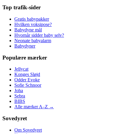
Top trafik-sider
Gratis babypakker
Hvilken voksipose?
Babydyne mål
Hvornår sidder baby selv?
Neonate babyalarm
Babydyner
Populære mærker
Jellycat
Konges Sløjd
Odder Evoke
Sofie Schnoor
Joha
Sebra
BIBS
Alle mærker A–Z →
Sovedyret
Om Sovedyret