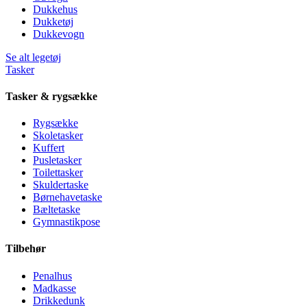
Dukkehus
Dukketøj
Dukkevogn
Se alt legetøj
Tasker
Tasker & rygsække
Rygsække
Skoletasker
Kuffert
Pusletasker
Toilettasker
Skuldertaske
Børnehavetaske
Bæltetaske
Gymnastikpose
Tilbehør
Penalhus
Madkasse
Drikkedunk