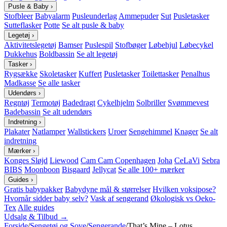
Pusle & Baby
›
Stofbleer
Babyalarm
Pusleunderlag
Ammepuder
Sut
Pusletasker
Sutteflasker
Potte
Se alt pusle & baby
Legetøj
›
Aktivitetslegetøj
Bamser
Puslespil
Stofbøger
Løbehjul
Løbecykel
Dukkehus
Boldbassin
Se alt legetøj
Tasker
›
Rygsække
Skoletasker
Kuffert
Pusletasker
Toilettasker
Penalhus
Madkasse
Se alle tasker
Udendørs
›
Regntøj
Termotøj
Badedragt
Cykelhjelm
Solbriller
Svømmevest
Badebassin
Se alt udendørs
Indretning
›
Plakater
Natlamper
Wallstickers
Uroer
Sengehimmel
Knager
Se alt
indretning
Mærker
›
Konges Sløjd
Liewood
Cam Cam Copenhagen
Joha
CeLaVi
Sebra
BIBS
Moonboon
Bisgaard
Jellycat
Se alle 100+ mærker
Guides
›
Gratis babypakker
Babydyne mål & størrelser
Hvilken voksipose?
Hvornår sidder baby selv?
Vask af sengerand
Økologisk vs Oeko-
Tex
Alle guides
Udsalg & Tilbud →
Forside
/
Sengetøj og Sove
/
Sengerande
/
That’s Mine – Lotus