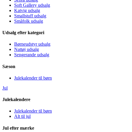
Soft Gallery udsalg
Katvig udsalg
Smallstuff udsalg
Småfolk udsalg
Udsalg efter kategori
Børneudstyr udsalg
Nattøj udsalg
Sengerande udsalg
Sæson
Julekalender til børn
Jul
Julekalendere
Julekalender til børn
Alt til jul
Jul efter mærke