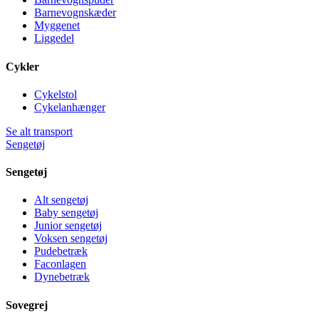
Barnevognskæder
Myggenet
Liggedel
Cykler
Cykelstol
Cykelanhænger
Se alt transport
Sengetøj
Sengetøj
Alt sengetøj
Baby sengetøj
Junior sengetøj
Voksen sengetøj
Pudebetræk
Faconlagen
Dynebetræk
Sovegrej