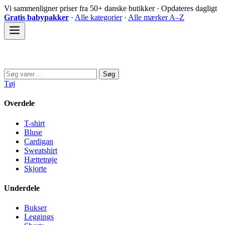
Spring
Vi sammenligner priser fra 50+ danske butikker · Opdateres dagligt
til
Gratis babypakker
·
Alle kategorier
·
Alle mærker A–Z
indhold
Sovedyret
Søg
Søg
efter:
Tøj
Overdele
T-shirt
Bluse
Cardigan
Sweatshirt
Hættetrøje
Skjorte
Underdele
Bukser
Leggings