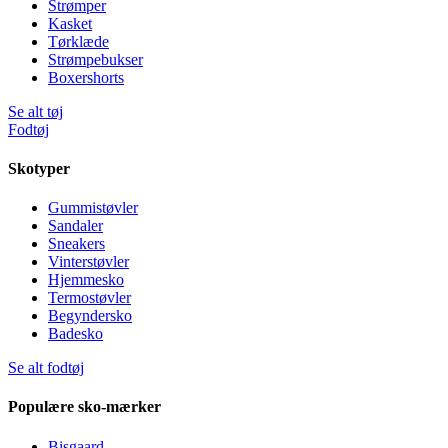
Strømper
Kasket
Tørklæde
Strømpebukser
Boxershorts
Se alt tøj
Fodtøj
Skotyper
Gummistøvler
Sandaler
Sneakers
Vinterstøvler
Hjemmesko
Termostøvler
Begyndersko
Badesko
Se alt fodtøj
Populære sko-mærker
Bisgaard