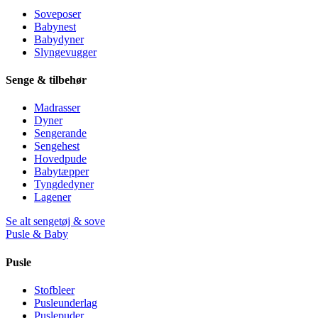
Soveposer
Babynest
Babydyner
Slyngevugger
Senge & tilbehør
Madrasser
Dyner
Sengerande
Sengehest
Hovedpude
Babytæpper
Tyngdedyner
Lagener
Se alt sengetøj & sove
Pusle & Baby
Pusle
Stofbleer
Pusleunderlag
Puslepuder