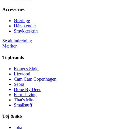
Accessories
Øreringe
Hårspænder
Smykkeskrin
Se alt indretning
Mærker
Topbrands
Konges Sløjd
Liewood
Cam Cam Copenhagen
Sebra
Done By Deer
Ferm Living
That's Mine
Smallstuff
Tøj & sko
Joha