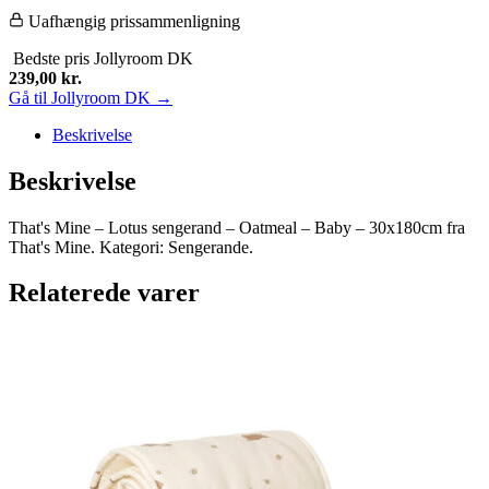
-
Uafhængig prissammenligning
Baby
Bedste pris
Jollyroom DK
-
239,00
kr.
30x180cm
Gå til Jollyroom DK →
antal
Beskrivelse
Beskrivelse
That's Mine – Lotus sengerand – Oatmeal – Baby – 30x180cm fra
That's Mine. Kategori: Sengerande.
Relaterede varer