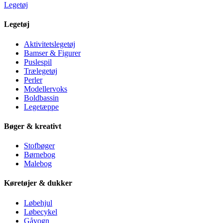
Legetøj
Legetøj
Aktivitetslegetøj
Bamser & Figurer
Puslespil
Trælegetøj
Perler
Modellervoks
Boldbassin
Legetæppe
Bøger & kreativt
Stofbøger
Børnebog
Malebog
Køretøjer & dukker
Løbehjul
Løbecykel
Gåvogn