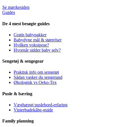
Se mærkesiden
Guides
De 4 mest besøgte guides
Gratis babypakker
Babydyne mål & størrelser
Hvilken voksipose?
Hvornår sidder baby selv?
Sengetøj & sengegear
Praktisk info om sengetøj
Sådan vasker du sengerand
Økologisk vs Oeko-Tex
Pusle & bæring
Væghængt puslebord-erfaring
Vinterbadekåbe-guide
Family planning