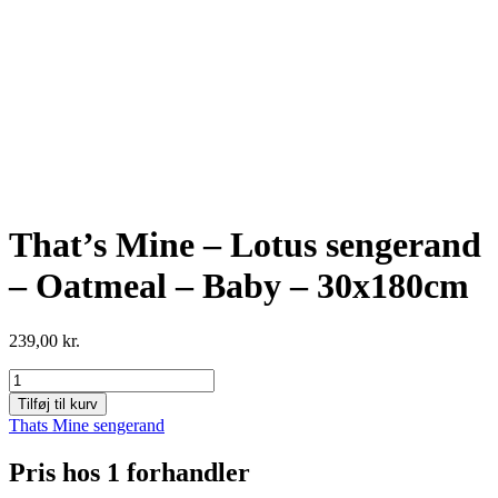
That’s Mine – Lotus sengerand
– Oatmeal – Baby – 30x180cm
239,00
kr.
That's
Mine
Tilføj til kurv
-
Thats Mine sengerand
Lotus
sengerand
Pris hos 1 forhandler
-
Oatmeal