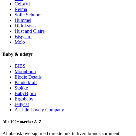
CeLaVi
Reima
Sofie Schnoor
Hummel
Didriksons
Hust and Claire
Bisgaard
Molo
Baby & udstyr
BIBS
Moonboon
Elodie Details
Kinderkraft
Stokke
BabyBjörn
Ergobaby
Jellycat
A Little Lovely Company
Alle 100+ mærker A–Z
Alfabetisk oversigt med direkte link til hvert brands sortiment.