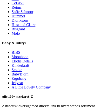
CeLaVi
Reima
Sofie Schnoor
Hummel
Didriksons
Hust and Claire
Bisgaard
Molo
Baby & udstyr
BIBS
Moonboon
Elodie Details
Kinderkraft
Stokke
BabyBjörn
Ergobaby
Jellycat
A Little Lovely Company
Alle 100+ mærker A–Z
Alfabetisk oversigt med direkte link til hvert brands sortiment.