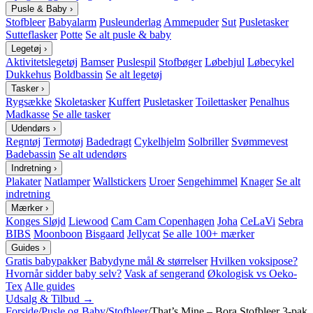
Pusle & Baby
›
Stofbleer
Babyalarm
Pusleunderlag
Ammepuder
Sut
Pusletasker
Sutteflasker
Potte
Se alt pusle & baby
Legetøj
›
Aktivitetslegetøj
Bamser
Puslespil
Stofbøger
Løbehjul
Løbecykel
Dukkehus
Boldbassin
Se alt legetøj
Tasker
›
Rygsække
Skoletasker
Kuffert
Pusletasker
Toilettasker
Penalhus
Madkasse
Se alle tasker
Udendørs
›
Regntøj
Termotøj
Badedragt
Cykelhjelm
Solbriller
Svømmevest
Badebassin
Se alt udendørs
Indretning
›
Plakater
Natlamper
Wallstickers
Uroer
Sengehimmel
Knager
Se alt
indretning
Mærker
›
Konges Sløjd
Liewood
Cam Cam Copenhagen
Joha
CeLaVi
Sebra
BIBS
Moonboon
Bisgaard
Jellycat
Se alle 100+ mærker
Guides
›
Gratis babypakker
Babydyne mål & størrelser
Hvilken voksipose?
Hvornår sidder baby selv?
Vask af sengerand
Økologisk vs Oeko-
Tex
Alle guides
Udsalg & Tilbud →
Forside
/
Pusle og Baby
/
Stofbleer
/
That’s Mine – Bora Stofbleer 3-pak