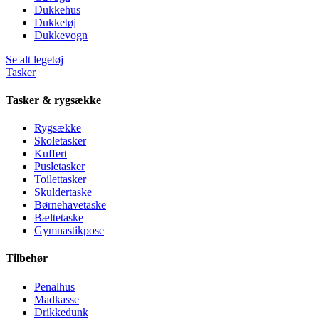
Dukkehus
Dukketøj
Dukkevogn
Se alt legetøj
Tasker
Tasker & rygsække
Rygsække
Skoletasker
Kuffert
Pusletasker
Toilettasker
Skuldertaske
Børnehavetaske
Bæltetaske
Gymnastikpose
Tilbehør
Penalhus
Madkasse
Drikkedunk