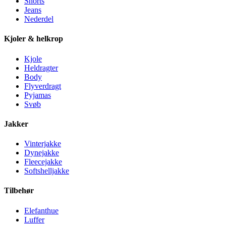
Shorts
Jeans
Nederdel
Kjoler & helkrop
Kjole
Heldragter
Body
Flyverdragt
Pyjamas
Svøb
Jakker
Vinterjakke
Dynejakke
Fleecejakke
Softshelljakke
Tilbehør
Elefanthue
Luffer