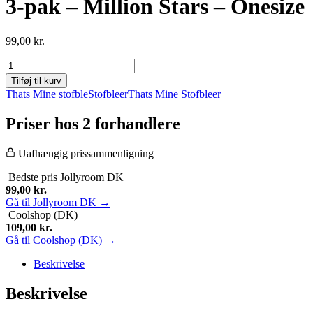
3-pak – Million Stars – Onesize
99,00
kr.
That's
Mine
Tilføj til kurv
-
Thats Mine stofble
Stofbleer
Thats Mine Stofbleer
Bora
Stofbleer
Priser hos 2 forhandlere
3-
pak
-
Uafhængig prissammenligning
Million
Bedste pris
Jollyroom DK
Stars
99,00
kr.
-
Gå til Jollyroom DK →
Onesize
Coolshop (DK)
antal
109,00
kr.
Gå til Coolshop (DK) →
Beskrivelse
Beskrivelse