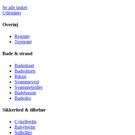
Se alle tasker
Udendørs
Overtøj
Regntøj
Termotøj
Bade & strand
Badedragt
Badeshorts
Bikini
Svømmevest
Svømmebriller
Badebassin
Badesko
Sikkerhed & tilbehør
Cykelhjelm
Babyhjelm
Solbriller