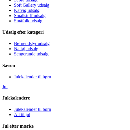
Soft Gallery udsalg
Katvig udsalg
Smallstuff udsalg
Småfolk udsalg
Udsalg efter kategori
Børneudstyr udsalg
Nattøj udsalg
Sengerande udsalg
Sæson
Julekalender til børn
Jul
Julekalendere
Julekalender til børn
Alt til jul
Jul efter mærke