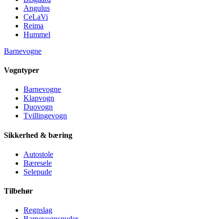
Angulus
CeLaVi
Reima
Hummel
Barnevogne
Vogntyper
Barnevogne
Klapvogn
Duovogn
Tvillingevogn
Sikkerhed & bæring
Autostole
Bæresele
Selepude
Tilbehør
Regnslag
Barnevognspuder