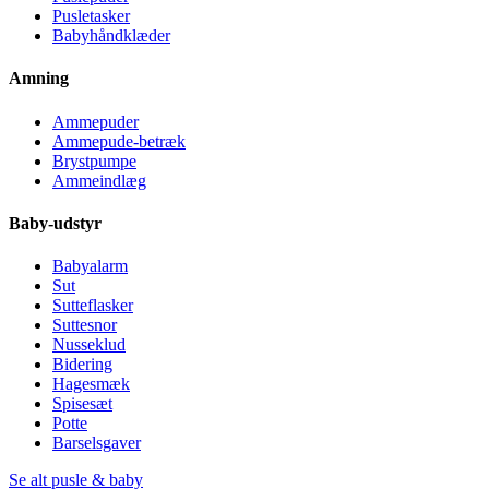
Pusletasker
Babyhåndklæder
Amning
Ammepuder
Ammepude-betræk
Brystpumpe
Ammeindlæg
Baby-udstyr
Babyalarm
Sut
Sutteflasker
Suttesnor
Nusseklud
Bidering
Hagesmæk
Spisesæt
Potte
Barselsgaver
Se alt pusle & baby