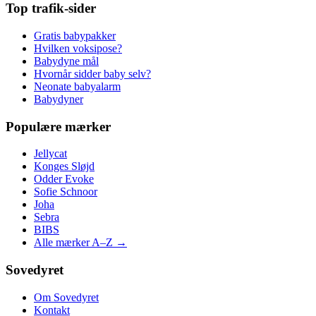
Top trafik-sider
Gratis babypakker
Hvilken voksipose?
Babydyne mål
Hvornår sidder baby selv?
Neonate babyalarm
Babydyner
Populære mærker
Jellycat
Konges Sløjd
Odder Evoke
Sofie Schnoor
Joha
Sebra
BIBS
Alle mærker A–Z →
Sovedyret
Om Sovedyret
Kontakt