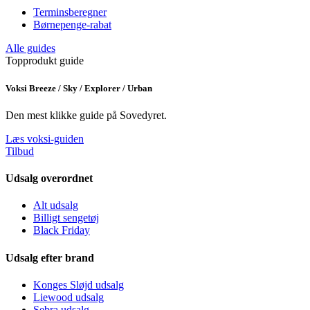
Terminsberegner
Børnepenge-rabat
Alle guides
Topprodukt guide
Voksi Breeze / Sky / Explorer / Urban
Den mest klikke guide på Sovedyret.
Læs voksi-guiden
Tilbud
Udsalg overordnet
Alt udsalg
Billigt sengetøj
Black Friday
Udsalg efter brand
Konges Sløjd udsalg
Liewood udsalg
Sebra udsalg