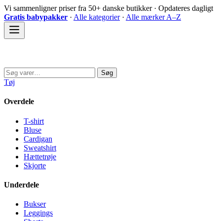
Spring
Vi sammenligner priser fra 50+ danske butikker · Opdateres dagligt
til
Gratis babypakker
·
Alle kategorier
·
Alle mærker A–Z
indhold
Sovedyret
Søg
Søg
efter:
Tøj
Overdele
T-shirt
Bluse
Cardigan
Sweatshirt
Hættetrøje
Skjorte
Underdele
Bukser
Leggings