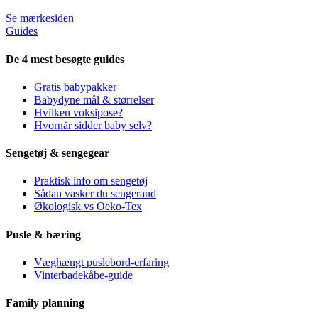
Se mærkesiden
Guides
De 4 mest besøgte guides
Gratis babypakker
Babydyne mål & størrelser
Hvilken voksipose?
Hvornår sidder baby selv?
Sengetøj & sengegear
Praktisk info om sengetøj
Sådan vasker du sengerand
Økologisk vs Oeko-Tex
Pusle & bæring
Væghængt puslebord-erfaring
Vinterbadekåbe-guide
Family planning