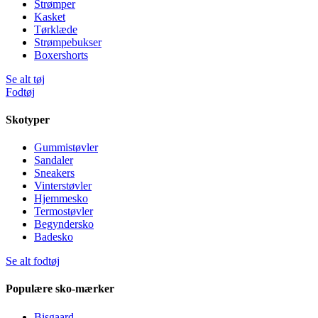
Strømper
Kasket
Tørklæde
Strømpebukser
Boxershorts
Se alt tøj
Fodtøj
Skotyper
Gummistøvler
Sandaler
Sneakers
Vinterstøvler
Hjemmesko
Termostøvler
Begyndersko
Badesko
Se alt fodtøj
Populære sko-mærker
Bisgaard