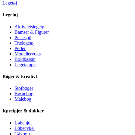
Legetøj
Legetøj
Aktivitetslegetøj
Bamser & Figurer
Puslespil
Trælegetøj
Perler
Modellervoks
Boldbassin
Legetæppe
Bøger & kreativt
Stofbøger
Børnebog
Malebog
Køretøjer & dukker
Løbehjul
Løbecykel
Gåvogn