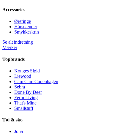
Accessories
Øreringe
Hårspænder
Smykkeskrin
Se alt indretning
Mærker
Topbrands
Konges Sløjd
Liewood
Cam Cam Copenhagen
Sebra
Done By Deer
Ferm Living
That's Mine
Smallstuff
Tøj & sko
Joha