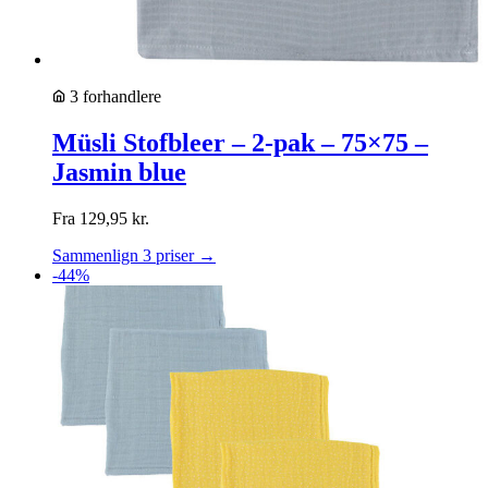
3 forhandlere
Müsli Stofbleer – 2-pak – 75×75 –
Jasmin blue
Fra
129,95
kr.
Sammenlign 3 priser →
-44%