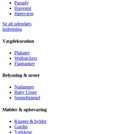
Paraply
Havestol
Høreværn
Se alt udendørs
Indretning
Vægdekoration
Plakater
Wallstickers
Flagranker
Belysning & uroer
Natlamper
Baby Uroer
Sengehimmel
Møbler & opbevaring
Knager & hylder
Gardin
Vækkeur