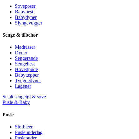
Soveposer
Babynest
Babydyner
Slyngevugger
Senge & tilbehør
Madrasser
Dyner
Sengerande
Sengehest
Hovedpude
Babytæpper
Tyngdedyner
Lagener
Se alt sengetøj & sove
Pusle & Baby
Pusle
Stofbleer
Pusleunderlag
Puslepuder