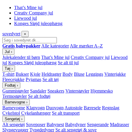
That’s Mine jul
Creativ Company jul
Liewood jul
Konges Sløjd juleophæng
sove
dyret
×
Gratis babypakker
Alle kategorier
Alle mærker A–Z
Jul
›
Julekalender til børn
That’s Mine jul
Creativ Company jul
Liewood
jul
Konges Sløjd juleophæng
Se alt til jul
Tøj
›
T-shirt
Bukser
Kjole
Heldragter
Body
Bluse
Leggings
Vinterjakke
Fleecejakke
Pyjamas
Se alt tøj
Fodtøj
›
Gummistøvler
Sandaler
Sneakers
Vinterstøvler
Hjemmesko
Termostøvler
Se alt fodtøj
Barnevogne
›
Barnevogne
Klapvogn
Duovogn
Autostole
Bæresele
Regnslag
Cykelstol
Cykelanhænger
Se alt transport
Sengetøj
›
Alt sengetøj
Soveposer
Babynest
Babydyner
Sengerande
Madrasser
Slyngevugger
Tyngdedyner
Se alt sengetøj & sove