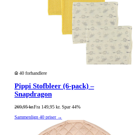
40 forhandlere
Pippi Stofbleer (6-pack) –
Snapdragon
269,95
kr.
Fra
149,95
kr.
Spar 44%
Sammenlign 40 priser →