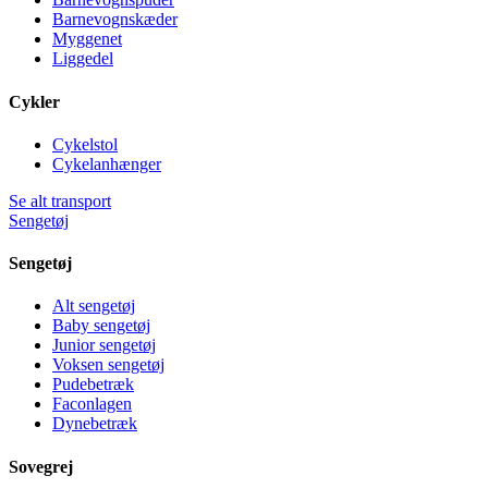
Barnevognskæder
Myggenet
Liggedel
Cykler
Cykelstol
Cykelanhænger
Se alt transport
Sengetøj
Sengetøj
Alt sengetøj
Baby sengetøj
Junior sengetøj
Voksen sengetøj
Pudebetræk
Faconlagen
Dynebetræk
Sovegrej