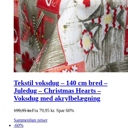
Tekstil voksdug – 140 cm bred –
Juledug – Christmas Hearts –
Voksdug med akrylbelægning
199,95
kr.
Fra
79,95
kr.
Spar 60%
Sammenlign priser
-60%