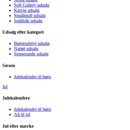
Soft Gallery udsalg
Katvig udsalg
Smallstuff udsalg
Småfolk udsalg
Udsalg efter kategori
Børneudstyr udsalg
Nattøj udsalg
Sengerande udsalg
Sæson
Julekalender til børn
Jul
Julekalendere
Julekalender til børn
Alt til jul
Jul efter mærke