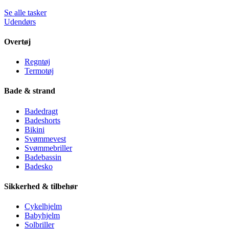
Se alle tasker
Udendørs
Overtøj
Regntøj
Termotøj
Bade & strand
Badedragt
Badeshorts
Bikini
Svømmevest
Svømmebriller
Badebassin
Badesko
Sikkerhed & tilbehør
Cykelhjelm
Babyhjelm
Solbriller