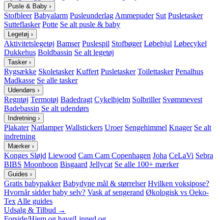
Pusle & Baby
›
Stofbleer
Babyalarm
Pusleunderlag
Ammepuder
Sut
Pusletasker
Sutteflasker
Potte
Se alt pusle & baby
Legetøj
›
Aktivitetslegetøj
Bamser
Puslespil
Stofbøger
Løbehjul
Løbecykel
Dukkehus
Boldbassin
Se alt legetøj
Tasker
›
Rygsække
Skoletasker
Kuffert
Pusletasker
Toilettasker
Penalhus
Madkasse
Se alle tasker
Udendørs
›
Regntøj
Termotøj
Badedragt
Cykelhjelm
Solbriller
Svømmevest
Badebassin
Se alt udendørs
Indretning
›
Plakater
Natlamper
Wallstickers
Uroer
Sengehimmel
Knager
Se alt
indretning
Mærker
›
Konges Sløjd
Liewood
Cam Cam Copenhagen
Joha
CeLaVi
Sebra
BIBS
Moonboon
Bisgaard
Jellycat
Se alle 100+ mærker
Guides
›
Gratis babypakker
Babydyne mål & størrelser
Hvilken voksipose?
Hvornår sidder baby selv?
Vask af sengerand
Økologisk vs Oeko-
Tex
Alle guides
Udsalg & Tilbud →
Forside
/
Hjem og have|Linned og