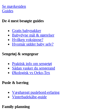
Se mærkesiden
Guides
De 4 mest besøgte guides
Gratis babypakker
Babydyne mål & størrelser
Hvilken voksipose?
Hvornår sidder baby selv?
Sengetøj & sengegear
Praktisk info om sengetøj
Sådan vasker du sengerand
Økologisk vs Oeko-Tex
Pusle & bæring
Væghængt puslebord-erfaring
Vinterbadekåbe-guide
Family planning