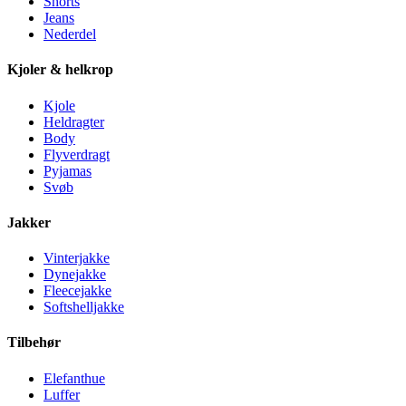
Shorts
Jeans
Nederdel
Kjoler & helkrop
Kjole
Heldragter
Body
Flyverdragt
Pyjamas
Svøb
Jakker
Vinterjakke
Dynejakke
Fleecejakke
Softshelljakke
Tilbehør
Elefanthue
Luffer