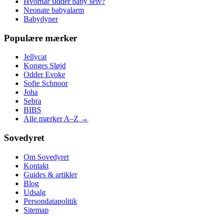
Hvornår sidder baby selv?
Neonate babyalarm
Babydyner
Populære mærker
Jellycat
Konges Sløjd
Odder Evoke
Sofie Schnoor
Joha
Sebra
BIBS
Alle mærker A–Z →
Sovedyret
Om Sovedyret
Kontakt
Guides & artikler
Blog
Udsalg
Persondatapolitik
Sitemap