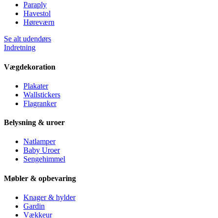
Paraply
Havestol
Høreværn
Se alt udendørs
Indretning
Vægdekoration
Plakater
Wallstickers
Flagranker
Belysning & uroer
Natlamper
Baby Uroer
Sengehimmel
Møbler & opbevaring
Knager & hylder
Gardin
Vækkeur