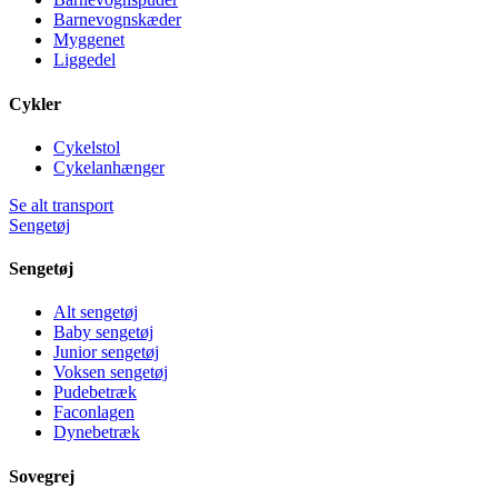
Barnevognskæder
Myggenet
Liggedel
Cykler
Cykelstol
Cykelanhænger
Se alt transport
Sengetøj
Sengetøj
Alt sengetøj
Baby sengetøj
Junior sengetøj
Voksen sengetøj
Pudebetræk
Faconlagen
Dynebetræk
Sovegrej