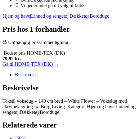
199,95 kr..
79,95 kr..
Vi tjener intet på dit valg af butik
Hjem og have|Linned og sengetøj|Dækketøj|Bordduge
Pris hos 1 forhandler
Uafhængig prissammenligning
Bedste pris
HOME-TEX (DK)
79,95
kr.
Gå til HOME-TEX (DK) →
Beskrivelse
Beskrivelse
Tekstil voksdug – 140 cm bred – White Flower – Voksdug med
akrylbelægning fra Borg Living. Kategori: Hjem og have|Linned og
sengetøj|Dækketøj|Bordduge.
Relaterede varer
-60%