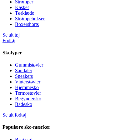
Strømper
Kasket
Tørklæde
Strømpebukser
Boxershorts
Se alt tøj
Fodtøj
Skotyper
Gummistøvler
Sandaler
Sneakers
Vinterstøvler
Hjemmesko
Termostøvler
Begyndersko
Badesko
Se alt fodtøj
Populære sko-mærker
Bisgaard