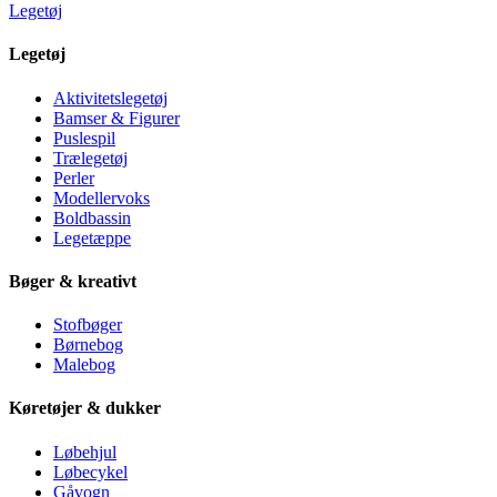
Legetøj
Legetøj
Aktivitetslegetøj
Bamser & Figurer
Puslespil
Trælegetøj
Perler
Modellervoks
Boldbassin
Legetæppe
Bøger & kreativt
Stofbøger
Børnebog
Malebog
Køretøjer & dukker
Løbehjul
Løbecykel
Gåvogn