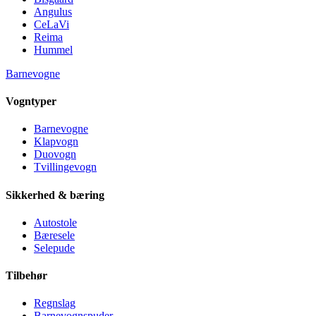
Angulus
CeLaVi
Reima
Hummel
Barnevogne
Vogntyper
Barnevogne
Klapvogn
Duovogn
Tvillingevogn
Sikkerhed & bæring
Autostole
Bæresele
Selepude
Tilbehør
Regnslag
Barnevognspuder