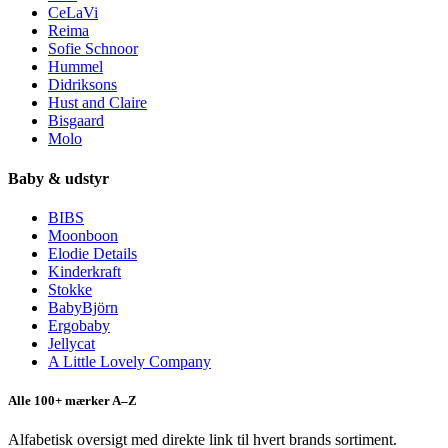
CeLaVi
Reima
Sofie Schnoor
Hummel
Didriksons
Hust and Claire
Bisgaard
Molo
Baby & udstyr
BIBS
Moonboon
Elodie Details
Kinderkraft
Stokke
BabyBjörn
Ergobaby
Jellycat
A Little Lovely Company
Alle 100+ mærker A–Z
Alfabetisk oversigt med direkte link til hvert brands sortiment.