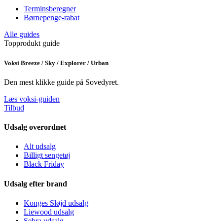
Terminsberegner
Børnepenge-rabat
Alle guides
Topprodukt guide
Voksi Breeze / Sky / Explorer / Urban
Den mest klikke guide på Sovedyret.
Læs voksi-guiden
Tilbud
Udsalg overordnet
Alt udsalg
Billigt sengetøj
Black Friday
Udsalg efter brand
Konges Sløjd udsalg
Liewood udsalg
Sebra udsalg