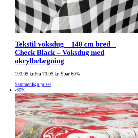
Tekstil voksdug – 140 cm bred –
Check Black – Voksdug med
akrylbelægning
199,95
kr.
Fra
79,95
kr.
Spar 60%
Sammenlign priser
-60%