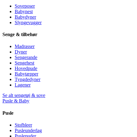
Soveposer
Babynest
Babydyner
Slyngevugger
Senge & tilbehør
Madrasser
Dyner
Sengerande
Sengehest
Hovedpude
Babytæpper
Tyngdedyner
Lagener
Se alt sengetøj & sove
Pusle & Baby
Pusle
Stofbleer
Pusleunderlag
Puslepuder