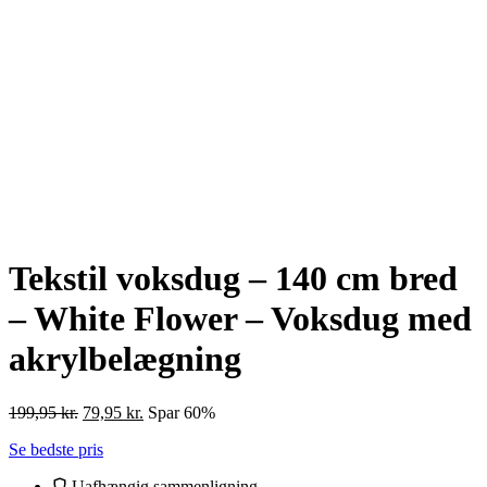
Tekstil voksdug – 140 cm bred
– White Flower – Voksdug med
akrylbelægning
Den
Den
199,95
kr.
79,95
kr.
Spar 60%
oprindelige
aktuelle
Se bedste pris
pris
pris
var:
er:
Uafhængig sammenligning