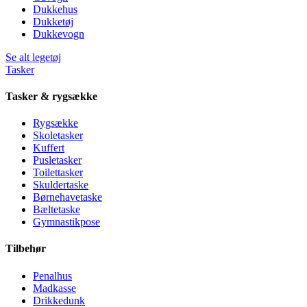
Dukkehus
Dukketøj
Dukkevogn
Se alt legetøj
Tasker
Tasker & rygsække
Rygsække
Skoletasker
Kuffert
Pusletasker
Toilettasker
Skuldertaske
Børnehavetaske
Bæltetaske
Gymnastikpose
Tilbehør
Penalhus
Madkasse
Drikkedunk