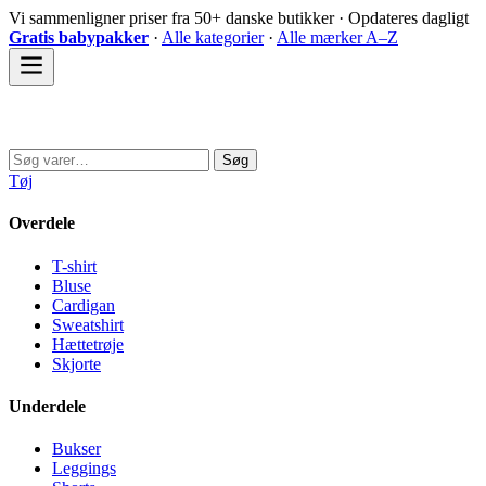
Spring
Vi sammenligner priser fra 50+ danske butikker · Opdateres dagligt
til
Gratis babypakker
·
Alle kategorier
·
Alle mærker A–Z
indhold
Sovedyret
Søg
Søg
efter:
Tøj
Overdele
T-shirt
Bluse
Cardigan
Sweatshirt
Hættetrøje
Skjorte
Underdele
Bukser
Leggings