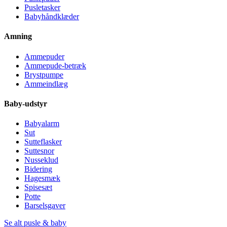
Pusletasker
Babyhåndklæder
Amning
Ammepuder
Ammepude-betræk
Brystpumpe
Ammeindlæg
Baby-udstyr
Babyalarm
Sut
Sutteflasker
Suttesnor
Nusseklud
Bidering
Hagesmæk
Spisesæt
Potte
Barselsgaver
Se alt pusle & baby