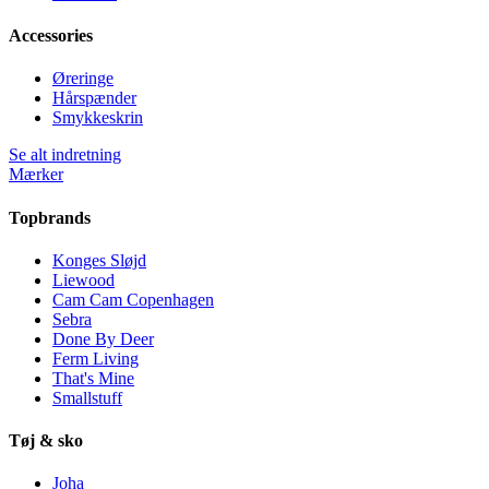
Accessories
Øreringe
Hårspænder
Smykkeskrin
Se alt indretning
Mærker
Topbrands
Konges Sløjd
Liewood
Cam Cam Copenhagen
Sebra
Done By Deer
Ferm Living
That's Mine
Smallstuff
Tøj & sko
Joha