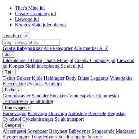
That’s Mine jul
Creativ Company jul
Liewood jul
Konges Sløjd juleophæng
sove
dyret
×
Gratis babypakker
Alle kategorier
Alle mærker A–Z
Jul
›
Julekalender til børn
That’s Mine jul
Creativ Company jul
Liewood
jul
Konges Sløjd juleophæng
Se alt til jul
Tøj
›
T-shirt
Bukser
Kjole
Heldragter
Body
Bluse
Leggings
Vinterjakke
Fleecejakke
Pyjamas
Se alt tøj
Fodtøj
›
Gummistøvler
Sandaler
Sneakers
Vinterstøvler
Hjemmesko
Termostøvler
Se alt fodtøj
Barnevogne
›
Barnevogne
Klapvogn
Duovogn
Autostole
Bæresele
Regnslag
Cykelstol
Cykelanhænger
Se alt transport
Sengetøj
›
Alt sengetøj
Soveposer
Babynest
Babydyner
Sengerande
Madrasser
Slyngevugger
Tyngdedyner
Se alt sengetøj & sove