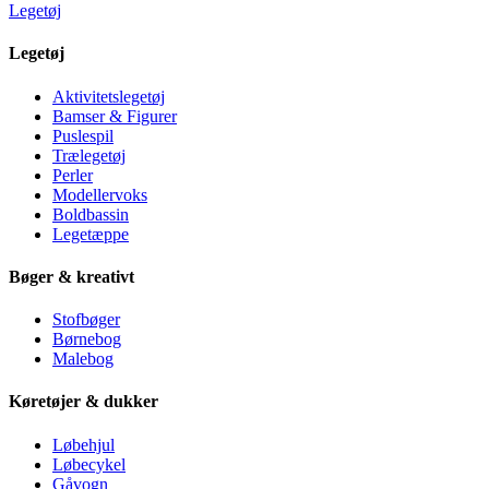
Legetøj
Legetøj
Aktivitetslegetøj
Bamser & Figurer
Puslespil
Trælegetøj
Perler
Modellervoks
Boldbassin
Legetæppe
Bøger & kreativt
Stofbøger
Børnebog
Malebog
Køretøjer & dukker
Løbehjul
Løbecykel
Gåvogn