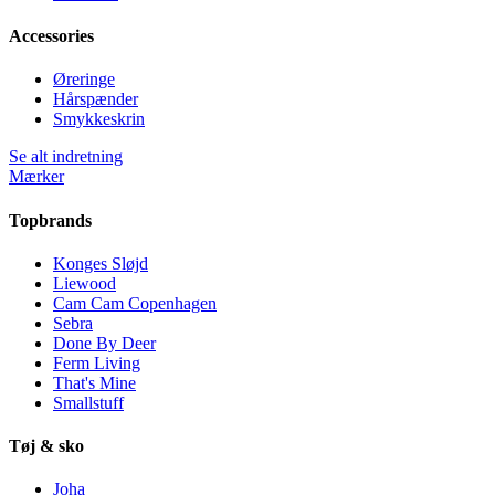
Accessories
Øreringe
Hårspænder
Smykkeskrin
Se alt indretning
Mærker
Topbrands
Konges Sløjd
Liewood
Cam Cam Copenhagen
Sebra
Done By Deer
Ferm Living
That's Mine
Smallstuff
Tøj & sko
Joha