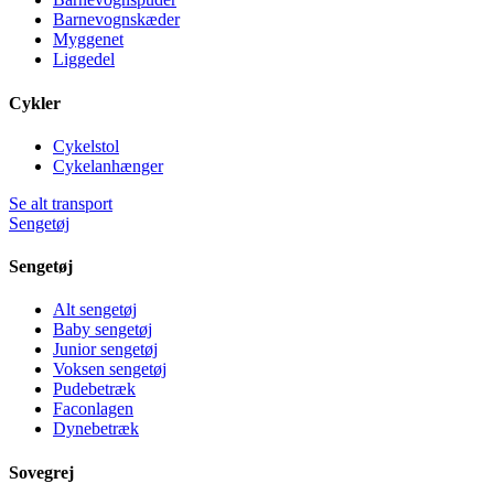
Barnevognskæder
Myggenet
Liggedel
Cykler
Cykelstol
Cykelanhænger
Se alt transport
Sengetøj
Sengetøj
Alt sengetøj
Baby sengetøj
Junior sengetøj
Voksen sengetøj
Pudebetræk
Faconlagen
Dynebetræk
Sovegrej