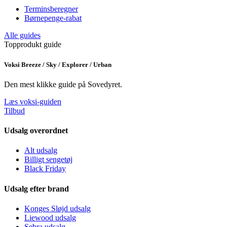
Terminsberegner
Børnepenge-rabat
Alle guides
Topprodukt guide
Voksi Breeze / Sky / Explorer / Urban
Den mest klikke guide på Sovedyret.
Læs voksi-guiden
Tilbud
Udsalg overordnet
Alt udsalg
Billigt sengetøj
Black Friday
Udsalg efter brand
Konges Sløjd udsalg
Liewood udsalg
Sebra udsalg