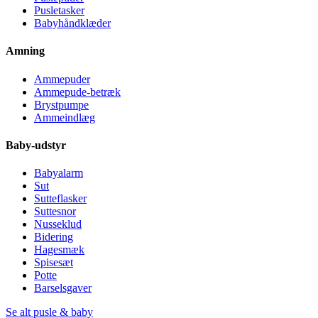
Pusletasker
Babyhåndklæder
Amning
Ammepuder
Ammepude-betræk
Brystpumpe
Ammeindlæg
Baby-udstyr
Babyalarm
Sut
Sutteflasker
Suttesnor
Nusseklud
Bidering
Hagesmæk
Spisesæt
Potte
Barselsgaver
Se alt pusle & baby