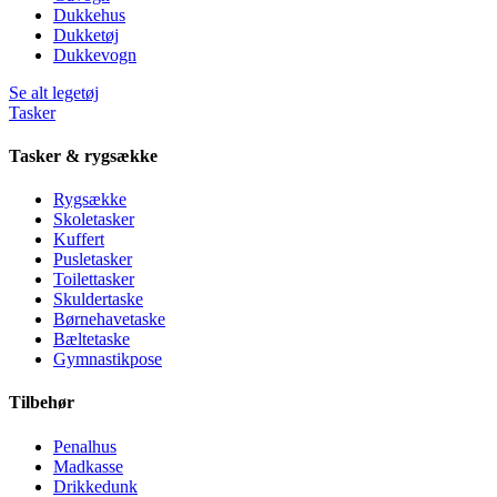
Dukkehus
Dukketøj
Dukkevogn
Se alt legetøj
Tasker
Tasker & rygsække
Rygsække
Skoletasker
Kuffert
Pusletasker
Toilettasker
Skuldertaske
Børnehavetaske
Bæltetaske
Gymnastikpose
Tilbehør
Penalhus
Madkasse
Drikkedunk