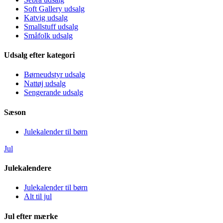
Soft Gallery udsalg
Katvig udsalg
Smallstuff udsalg
Småfolk udsalg
Udsalg efter kategori
Børneudstyr udsalg
Nattøj udsalg
Sengerande udsalg
Sæson
Julekalender til børn
Jul
Julekalendere
Julekalender til børn
Alt til jul
Jul efter mærke