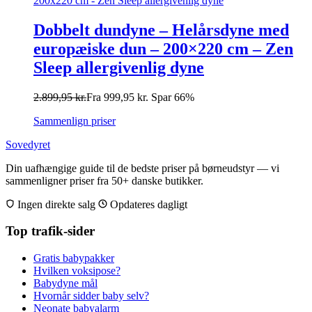
Dobbelt dundyne – Helårsdyne med
europæiske dun – 200×220 cm – Zen
Sleep allergivenlig dyne
2.899,95
kr.
Fra
999,95
kr.
Spar 66%
Sammenlign priser
Sovedyret
Din uafhængige guide til de bedste priser på børneudstyr — vi
sammenligner priser fra 50+ danske butikker.
Ingen direkte salg
Opdateres dagligt
Top trafik-sider
Gratis babypakker
Hvilken voksipose?
Babydyne mål
Hvornår sidder baby selv?
Neonate babyalarm