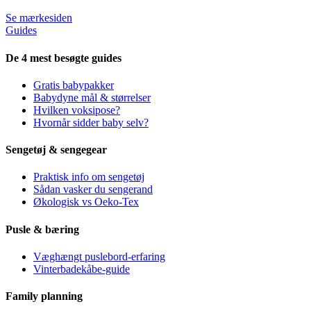
Se mærkesiden
Guides
De 4 mest besøgte guides
Gratis babypakker
Babydyne mål & størrelser
Hvilken voksipose?
Hvornår sidder baby selv?
Sengetøj & sengegear
Praktisk info om sengetøj
Sådan vasker du sengerand
Økologisk vs Oeko-Tex
Pusle & bæring
Væghængt puslebord-erfaring
Vinterbadekåbe-guide
Family planning