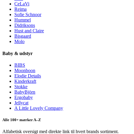
CeLaVi
Reima
Sofie Schnoor
Hummel
Didriksons
Hust and Claire
Bisgaard
Molo
Baby & udstyr
BIBS
Moonboon
Elodie Details
Kinderkraft
Stokke
BabyBjörn
Ergobaby
Jellycat
A Little Lovely Company
Alle 100+ mærker A–Z
Alfabetisk oversigt med direkte link til hvert brands sortiment.