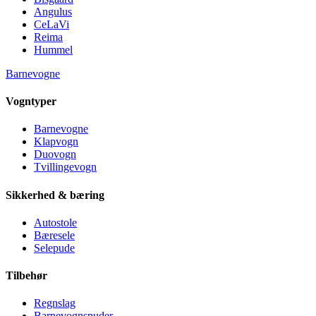
Angulus
CeLaVi
Reima
Hummel
Barnevogne
Vogntyper
Barnevogne
Klapvogn
Duovogn
Tvillingevogn
Sikkerhed & bæring
Autostole
Bæresele
Selepude
Tilbehør
Regnslag
Barnevognspuder