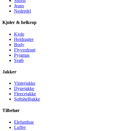
Shorts
Jeans
Nederdel
Kjoler & helkrop
Kjole
Heldragter
Body
Flyverdragt
Pyjamas
Svøb
Jakker
Vinterjakke
Dynejakke
Fleecejakke
Softshelljakke
Tilbehør
Elefanthue
Luffer