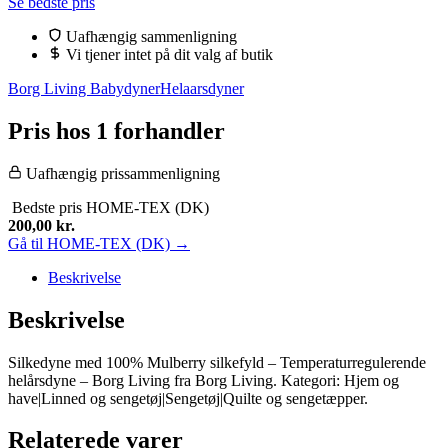
Se bedste pris
pris
pris
var:
er:
Uafhængig sammenligning
599,95 kr..
200,00 kr..
Vi tjener intet på dit valg af butik
Borg Living Babydyner
Helaarsdyner
Pris hos 1 forhandler
Uafhængig prissammenligning
Bedste pris
HOME-TEX (DK)
200,00
kr.
Gå til HOME-TEX (DK) →
Beskrivelse
Beskrivelse
Silkedyne med 100% Mulberry silkefyld – Temperaturregulerende
helårsdyne – Borg Living fra Borg Living. Kategori: Hjem og
have|Linned og sengetøj|Sengetøj|Quilte og sengetæpper.
Relaterede varer