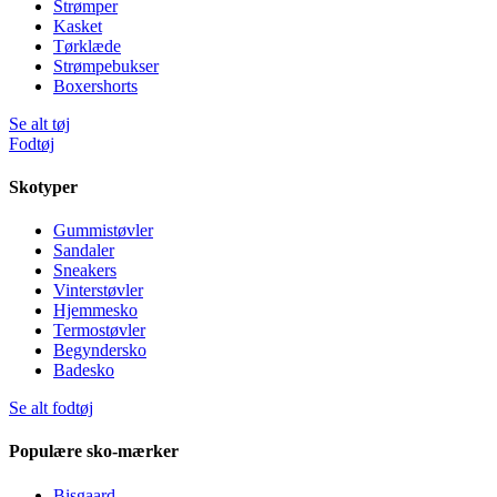
Strømper
Kasket
Tørklæde
Strømpebukser
Boxershorts
Se alt tøj
Fodtøj
Skotyper
Gummistøvler
Sandaler
Sneakers
Vinterstøvler
Hjemmesko
Termostøvler
Begyndersko
Badesko
Se alt fodtøj
Populære sko-mærker
Bisgaard