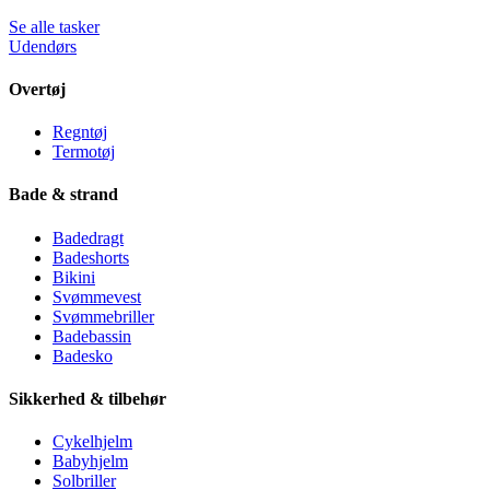
Se alle tasker
Udendørs
Overtøj
Regntøj
Termotøj
Bade & strand
Badedragt
Badeshorts
Bikini
Svømmevest
Svømmebriller
Badebassin
Badesko
Sikkerhed & tilbehør
Cykelhjelm
Babyhjelm
Solbriller