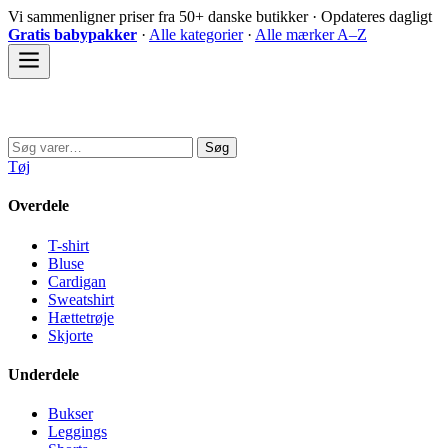
Spring
Vi sammenligner priser fra 50+ danske butikker · Opdateres dagligt
til
Gratis babypakker
·
Alle kategorier
·
Alle mærker A–Z
indhold
Sovedyret
Søg
Søg
efter:
Tøj
Overdele
T-shirt
Bluse
Cardigan
Sweatshirt
Hættetrøje
Skjorte
Underdele
Bukser
Leggings