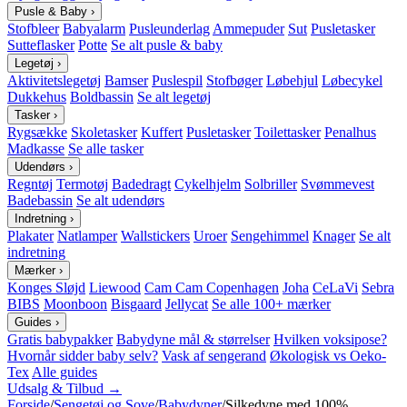
Pusle & Baby
›
Stofbleer
Babyalarm
Pusleunderlag
Ammepuder
Sut
Pusletasker
Sutteflasker
Potte
Se alt pusle & baby
Legetøj
›
Aktivitetslegetøj
Bamser
Puslespil
Stofbøger
Løbehjul
Løbecykel
Dukkehus
Boldbassin
Se alt legetøj
Tasker
›
Rygsække
Skoletasker
Kuffert
Pusletasker
Toilettasker
Penalhus
Madkasse
Se alle tasker
Udendørs
›
Regntøj
Termotøj
Badedragt
Cykelhjelm
Solbriller
Svømmevest
Badebassin
Se alt udendørs
Indretning
›
Plakater
Natlamper
Wallstickers
Uroer
Sengehimmel
Knager
Se alt
indretning
Mærker
›
Konges Sløjd
Liewood
Cam Cam Copenhagen
Joha
CeLaVi
Sebra
BIBS
Moonboon
Bisgaard
Jellycat
Se alle 100+ mærker
Guides
›
Gratis babypakker
Babydyne mål & størrelser
Hvilken voksipose?
Hvornår sidder baby selv?
Vask af sengerand
Økologisk vs Oeko-
Tex
Alle guides
Udsalg & Tilbud →
Forside
/
Sengetøj og Sove
/
Babydyner
/
Silkedyne med 100%