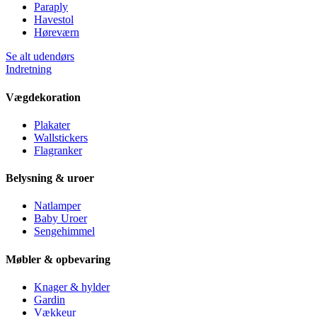
Paraply
Havestol
Høreværn
Se alt udendørs
Indretning
Vægdekoration
Plakater
Wallstickers
Flagranker
Belysning & uroer
Natlamper
Baby Uroer
Sengehimmel
Møbler & opbevaring
Knager & hylder
Gardin
Vækkeur