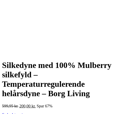
Silkedyne med 100% Mulberry
silkefyld –
Temperaturregulerende
helårsdyne – Borg Living
Den
Den
599,95
kr.
200,00
kr.
Spar 67%
oprindelige
aktuelle