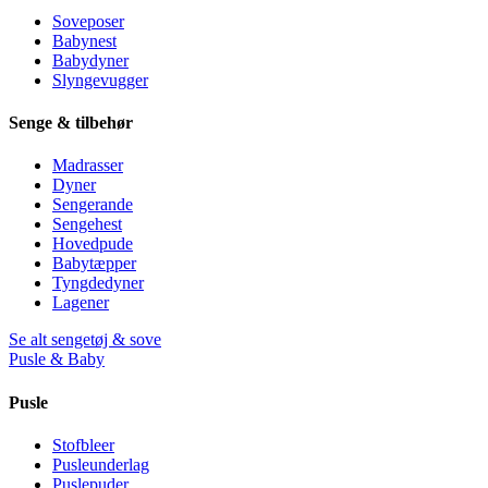
Soveposer
Babynest
Babydyner
Slyngevugger
Senge & tilbehør
Madrasser
Dyner
Sengerande
Sengehest
Hovedpude
Babytæpper
Tyngdedyner
Lagener
Se alt sengetøj & sove
Pusle & Baby
Pusle
Stofbleer
Pusleunderlag
Puslepuder