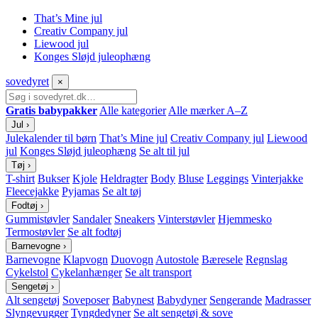
That’s Mine jul
Creativ Company jul
Liewood jul
Konges Sløjd juleophæng
sove
dyret
×
Gratis babypakker
Alle kategorier
Alle mærker A–Z
Jul
›
Julekalender til børn
That’s Mine jul
Creativ Company jul
Liewood
jul
Konges Sløjd juleophæng
Se alt til jul
Tøj
›
T-shirt
Bukser
Kjole
Heldragter
Body
Bluse
Leggings
Vinterjakke
Fleecejakke
Pyjamas
Se alt tøj
Fodtøj
›
Gummistøvler
Sandaler
Sneakers
Vinterstøvler
Hjemmesko
Termostøvler
Se alt fodtøj
Barnevogne
›
Barnevogne
Klapvogn
Duovogn
Autostole
Bæresele
Regnslag
Cykelstol
Cykelanhænger
Se alt transport
Sengetøj
›
Alt sengetøj
Soveposer
Babynest
Babydyner
Sengerande
Madrasser
Slyngevugger
Tyngdedyner
Se alt sengetøj & sove