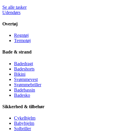
Se alle tasker
Udendørs
Overtøj
Regntøj
Termotøj
Bade & strand
Badedragt
Badeshorts
Bikini
Svømmevest
Svømmebriller
Badebassin
Badesko
Sikkerhed & tilbehør
Cykelhjelm
Babyhjelm
Solbriller