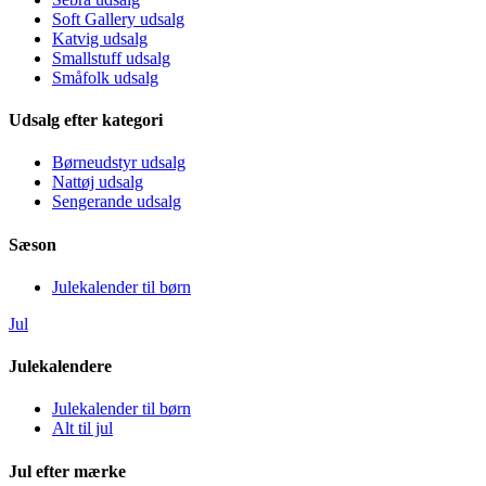
Soft Gallery udsalg
Katvig udsalg
Smallstuff udsalg
Småfolk udsalg
Udsalg efter kategori
Børneudstyr udsalg
Nattøj udsalg
Sengerande udsalg
Sæson
Julekalender til børn
Jul
Julekalendere
Julekalender til børn
Alt til jul
Jul efter mærke