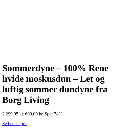
Sommerdyne – 100% Rene
hvide moskusdun – Let og
luftig sommer dundyne fra
Borg Living
Den
Den
2.299,95
kr.
600,00
kr.
Spar 74%
oprindelige
aktuelle
Se bedste pris
pris
pris