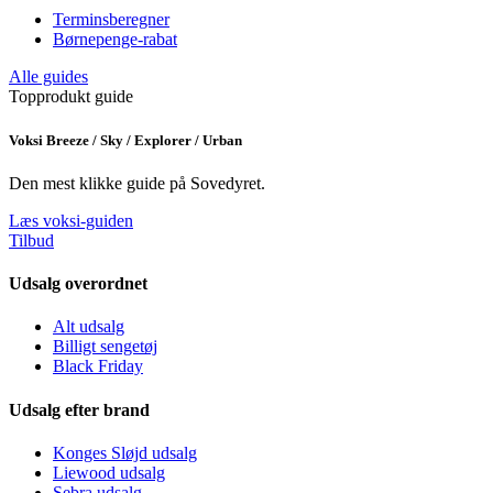
Terminsberegner
Børnepenge-rabat
Alle guides
Topprodukt guide
Voksi Breeze / Sky / Explorer / Urban
Den mest klikke guide på Sovedyret.
Læs voksi-guiden
Tilbud
Udsalg overordnet
Alt udsalg
Billigt sengetøj
Black Friday
Udsalg efter brand
Konges Sløjd udsalg
Liewood udsalg
Sebra udsalg