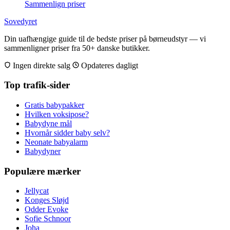
Sammenlign priser
Sovedyret
Din uafhængige guide til de bedste priser på børneudstyr — vi
sammenligner priser fra 50+ danske butikker.
Ingen direkte salg
Opdateres dagligt
Top trafik-sider
Gratis babypakker
Hvilken voksipose?
Babydyne mål
Hvornår sidder baby selv?
Neonate babyalarm
Babydyner
Populære mærker
Jellycat
Konges Sløjd
Odder Evoke
Sofie Schnoor
Joha