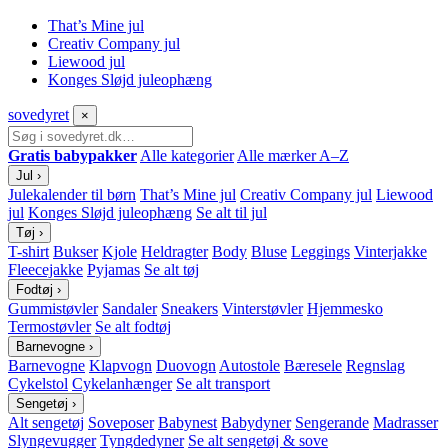
That’s Mine jul
Creativ Company jul
Liewood jul
Konges Sløjd juleophæng
sove
dyret
×
Gratis babypakker
Alle kategorier
Alle mærker A–Z
Jul
›
Julekalender til børn
That’s Mine jul
Creativ Company jul
Liewood
jul
Konges Sløjd juleophæng
Se alt til jul
Tøj
›
T-shirt
Bukser
Kjole
Heldragter
Body
Bluse
Leggings
Vinterjakke
Fleecejakke
Pyjamas
Se alt tøj
Fodtøj
›
Gummistøvler
Sandaler
Sneakers
Vinterstøvler
Hjemmesko
Termostøvler
Se alt fodtøj
Barnevogne
›
Barnevogne
Klapvogn
Duovogn
Autostole
Bæresele
Regnslag
Cykelstol
Cykelanhænger
Se alt transport
Sengetøj
›
Alt sengetøj
Soveposer
Babynest
Babydyner
Sengerande
Madrasser
Slyngevugger
Tyngdedyner
Se alt sengetøj & sove