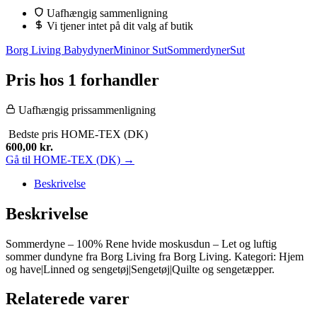
var:
er:
Uafhængig sammenligning
2.299,95 kr..
600,00 kr..
Vi tjener intet på dit valg af butik
Borg Living Babydyner
Mininor Sut
Sommerdyner
Sut
Pris hos 1 forhandler
Uafhængig prissammenligning
Bedste pris
HOME-TEX (DK)
600,00
kr.
Gå til HOME-TEX (DK) →
Beskrivelse
Beskrivelse
Sommerdyne – 100% Rene hvide moskusdun – Let og luftig
sommer dundyne fra Borg Living fra Borg Living. Kategori: Hjem
og have|Linned og sengetøj|Sengetøj|Quilte og sengetæpper.
Relaterede varer