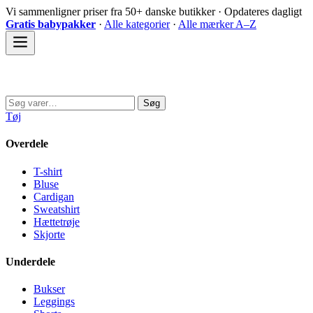
Spring
Vi sammenligner priser fra 50+ danske butikker · Opdateres dagligt
til
Gratis babypakker
·
Alle kategorier
·
Alle mærker A–Z
indhold
Sovedyret
Søg
Søg
efter:
Tøj
Overdele
T-shirt
Bluse
Cardigan
Sweatshirt
Hættetrøje
Skjorte
Underdele
Bukser
Leggings