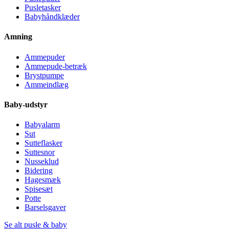
Pusletasker
Babyhåndklæder
Amning
Ammepuder
Ammepude-betræk
Brystpumpe
Ammeindlæg
Baby-udstyr
Babyalarm
Sut
Sutteflasker
Suttesnor
Nusseklud
Bidering
Hagesmæk
Spisesæt
Potte
Barselsgaver
Se alt pusle & baby