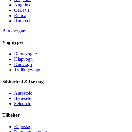
Angulus
CeLaVi
Reima
Hummel
Barnevogne
Vogntyper
Barnevogne
Klapvogn
Duovogn
Tvillingevogn
Sikkerhed & bæring
Autostole
Bæresele
Selepude
Tilbehør
Regnslag
Barnevognspuder