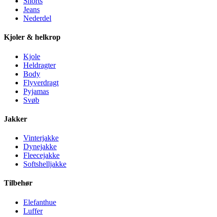
Shorts
Jeans
Nederdel
Kjoler & helkrop
Kjole
Heldragter
Body
Flyverdragt
Pyjamas
Svøb
Jakker
Vinterjakke
Dynejakke
Fleecejakke
Softshelljakke
Tilbehør
Elefanthue
Luffer