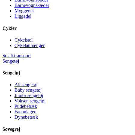
Barnevognskæder
Myggenet
Liggedel
Cykler
Cykelstol
Cykelanhænger
Se alt transport
Sengetøj
Sengetøj
Alt sengetøj
Baby sengetøj
Junior sengetøj
Voksen sengetøj
Pudebetræk
Faconlagen
Dynebetræk
Sovegrej