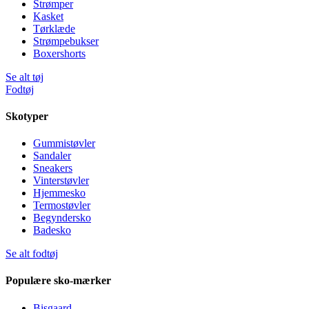
Strømper
Kasket
Tørklæde
Strømpebukser
Boxershorts
Se alt tøj
Fodtøj
Skotyper
Gummistøvler
Sandaler
Sneakers
Vinterstøvler
Hjemmesko
Termostøvler
Begyndersko
Badesko
Se alt fodtøj
Populære sko-mærker
Bisgaard