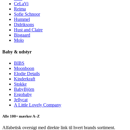
CeLaVi
Reima
Sofie Schnoor
Hummel
Didriksons
Hust and Claire
Bisgaard
Molo
Baby & udstyr
BIBS
Moonboon
Elodie Details
Kinderkraft
Stokke
BabyBjörn
Ergobaby
Jellycat
A Little Lovely Company
Alle 100+ mærker A–Z
Alfabetisk oversigt med direkte link til hvert brands sortiment.