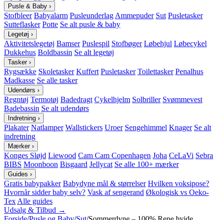
Pusle & Baby
›
Stofbleer
Babyalarm
Pusleunderlag
Ammepuder
Sut
Pusletasker
Sutteflasker
Potte
Se alt pusle & baby
Legetøj
›
Aktivitetslegetøj
Bamser
Puslespil
Stofbøger
Løbehjul
Løbecykel
Dukkehus
Boldbassin
Se alt legetøj
Tasker
›
Rygsække
Skoletasker
Kuffert
Pusletasker
Toilettasker
Penalhus
Madkasse
Se alle tasker
Udendørs
›
Regntøj
Termotøj
Badedragt
Cykelhjelm
Solbriller
Svømmevest
Badebassin
Se alt udendørs
Indretning
›
Plakater
Natlamper
Wallstickers
Uroer
Sengehimmel
Knager
Se alt
indretning
Mærker
›
Konges Sløjd
Liewood
Cam Cam Copenhagen
Joha
CeLaVi
Sebra
BIBS
Moonboon
Bisgaard
Jellycat
Se alle 100+ mærker
Guides
›
Gratis babypakker
Babydyne mål & størrelser
Hvilken voksipose?
Hvornår sidder baby selv?
Vask af sengerand
Økologisk vs Oeko-
Tex
Alle guides
Udsalg & Tilbud →
Forside
/
Pusle og Baby
/
Sut
/
Sommerdyne – 100% Rene hvide