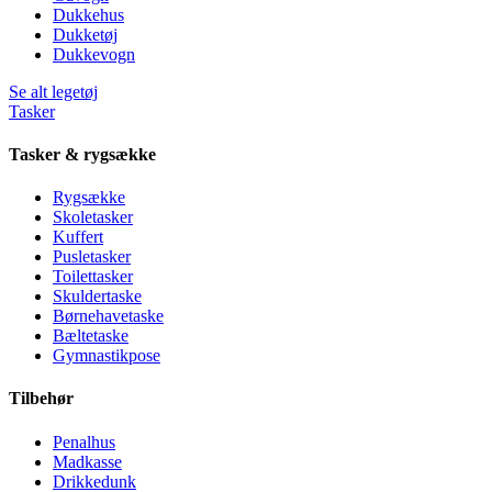
Dukkehus
Dukketøj
Dukkevogn
Se alt legetøj
Tasker
Tasker & rygsække
Rygsække
Skoletasker
Kuffert
Pusletasker
Toilettasker
Skuldertaske
Børnehavetaske
Bæltetaske
Gymnastikpose
Tilbehør
Penalhus
Madkasse
Drikkedunk