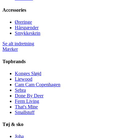
Accessories
Øreringe
Hårspænder
Smykkeskrin
Se alt indretning
Mærker
Topbrands
Konges Sløjd
Liewood
Cam Cam Copenhagen
Sebra
Done By Deer
Ferm Living
That's Mine
Smallstuff
Tøj & sko
Joha