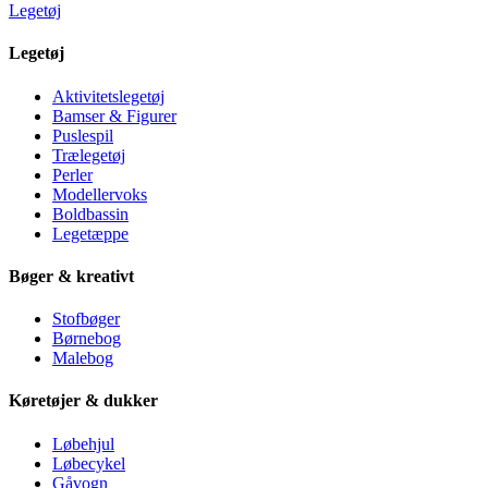
Legetøj
Legetøj
Aktivitetslegetøj
Bamser & Figurer
Puslespil
Trælegetøj
Perler
Modellervoks
Boldbassin
Legetæppe
Bøger & kreativt
Stofbøger
Børnebog
Malebog
Køretøjer & dukker
Løbehjul
Løbecykel
Gåvogn