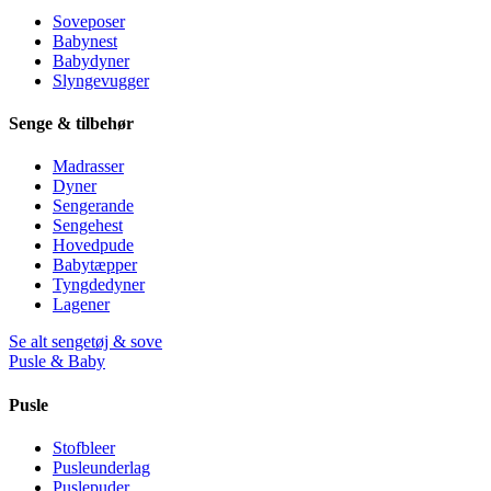
Soveposer
Babynest
Babydyner
Slyngevugger
Senge & tilbehør
Madrasser
Dyner
Sengerande
Sengehest
Hovedpude
Babytæpper
Tyngdedyner
Lagener
Se alt sengetøj & sove
Pusle & Baby
Pusle
Stofbleer
Pusleunderlag
Puslepuder