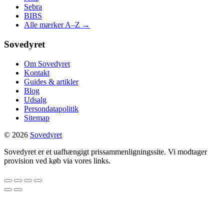
Sebra
BIBS
Alle mærker A–Z →
Sovedyret
Om Sovedyret
Kontakt
Guides & artikler
Blog
Udsalg
Persondatapolitik
Sitemap
© 2026
Sovedyret
Sovedyret er et uafhængigt prissammenligningssite. Vi modtager
provision ved køb via vores links.