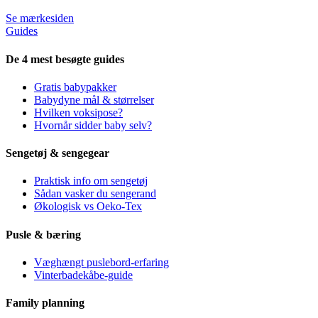
Se mærkesiden
Guides
De 4 mest besøgte guides
Gratis babypakker
Babydyne mål & størrelser
Hvilken voksipose?
Hvornår sidder baby selv?
Sengetøj & sengegear
Praktisk info om sengetøj
Sådan vasker du sengerand
Økologisk vs Oeko-Tex
Pusle & bæring
Væghængt puslebord-erfaring
Vinterbadekåbe-guide
Family planning