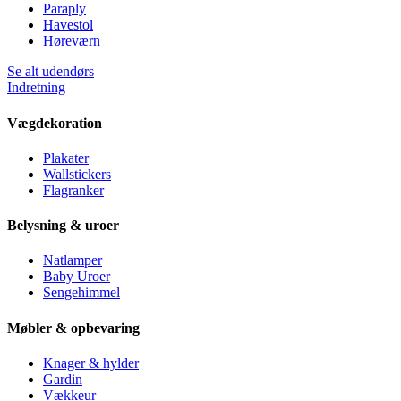
Paraply
Havestol
Høreværn
Se alt udendørs
Indretning
Vægdekoration
Plakater
Wallstickers
Flagranker
Belysning & uroer
Natlamper
Baby Uroer
Sengehimmel
Møbler & opbevaring
Knager & hylder
Gardin
Vækkeur