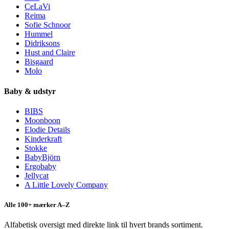
CeLaVi
Reima
Sofie Schnoor
Hummel
Didriksons
Hust and Claire
Bisgaard
Molo
Baby & udstyr
BIBS
Moonboon
Elodie Details
Kinderkraft
Stokke
BabyBjörn
Ergobaby
Jellycat
A Little Lovely Company
Alle 100+ mærker A–Z
Alfabetisk oversigt med direkte link til hvert brands sortiment.