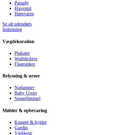
Paraply
Havestol
Høreværn
Se alt udendørs
Indretning
Vægdekoration
Plakater
Wallstickers
Flagranker
Belysning & uroer
Natlamper
Baby Uroer
Sengehimmel
Møbler & opbevaring
Knager & hylder
Gardin
Vækkeur