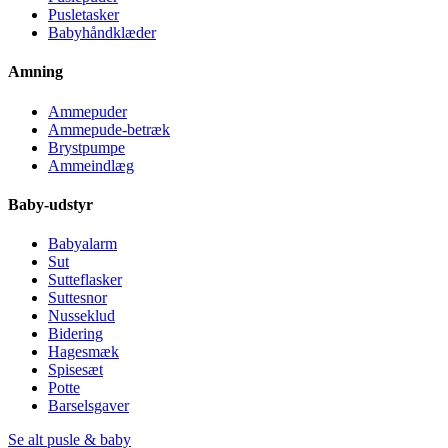
Pusletasker
Babyhåndklæder
Amning
Ammepuder
Ammepude-betræk
Brystpumpe
Ammeindlæg
Baby-udstyr
Babyalarm
Sut
Sutteflasker
Suttesnor
Nusseklud
Bidering
Hagesmæk
Spisesæt
Potte
Barselsgaver
Se alt pusle & baby