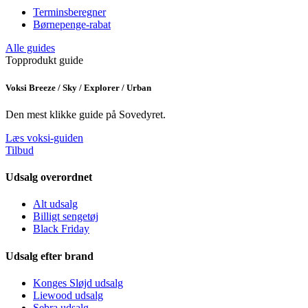
Terminsberegner
Børnepenge-rabat
Alle guides
Topprodukt guide
Voksi Breeze / Sky / Explorer / Urban
Den mest klikke guide på Sovedyret.
Læs voksi-guiden
Tilbud
Udsalg overordnet
Alt udsalg
Billigt sengetøj
Black Friday
Udsalg efter brand
Konges Sløjd udsalg
Liewood udsalg
Sebra udsalg