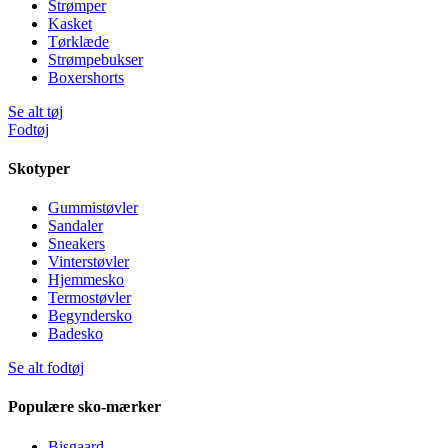
Strømper
Kasket
Tørklæde
Strømpebukser
Boxershorts
Se alt tøj
Fodtøj
Skotyper
Gummistøvler
Sandaler
Sneakers
Vinterstøvler
Hjemmesko
Termostøvler
Begyndersko
Badesko
Se alt fodtøj
Populære sko-mærker
Bisgaard