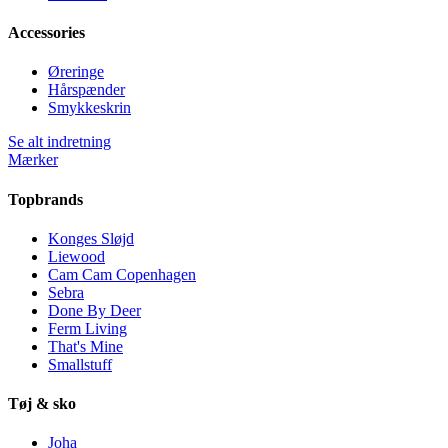
Accessories
Øreringe
Hårspænder
Smykkeskrin
Se alt indretning
Mærker
Topbrands
Konges Sløjd
Liewood
Cam Cam Copenhagen
Sebra
Done By Deer
Ferm Living
That's Mine
Smallstuff
Tøj & sko
Joha