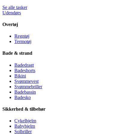
Se alle tasker
Udendørs
Overtøj
Regntøj
Termotøj
Bade & strand
Badedragt
Badeshorts
Bikini
Svømmevest
Svømmebriller
Badebassin
Badesko
Sikkerhed & tilbehør
Cykelhjelm
Babyhjelm
Solbriller