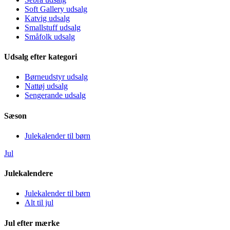
Soft Gallery udsalg
Katvig udsalg
Smallstuff udsalg
Småfolk udsalg
Udsalg efter kategori
Børneudstyr udsalg
Nattøj udsalg
Sengerande udsalg
Sæson
Julekalender til børn
Jul
Julekalendere
Julekalender til børn
Alt til jul
Jul efter mærke