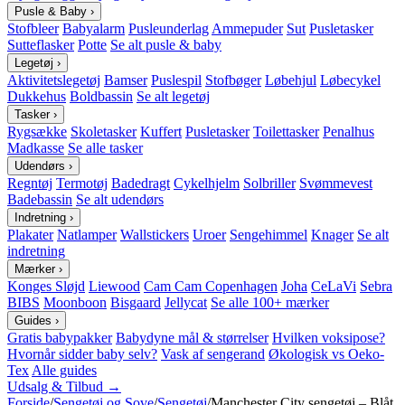
Pusle & Baby
›
Stofbleer
Babyalarm
Pusleunderlag
Ammepuder
Sut
Pusletasker
Sutteflasker
Potte
Se alt pusle & baby
Legetøj
›
Aktivitetslegetøj
Bamser
Puslespil
Stofbøger
Løbehjul
Løbecykel
Dukkehus
Boldbassin
Se alt legetøj
Tasker
›
Rygsække
Skoletasker
Kuffert
Pusletasker
Toilettasker
Penalhus
Madkasse
Se alle tasker
Udendørs
›
Regntøj
Termotøj
Badedragt
Cykelhjelm
Solbriller
Svømmevest
Badebassin
Se alt udendørs
Indretning
›
Plakater
Natlamper
Wallstickers
Uroer
Sengehimmel
Knager
Se alt
indretning
Mærker
›
Konges Sløjd
Liewood
Cam Cam Copenhagen
Joha
CeLaVi
Sebra
BIBS
Moonboon
Bisgaard
Jellycat
Se alle 100+ mærker
Guides
›
Gratis babypakker
Babydyne mål & størrelser
Hvilken voksipose?
Hvornår sidder baby selv?
Vask af sengerand
Økologisk vs Oeko-
Tex
Alle guides
Udsalg & Tilbud →
Forside
/
Sengetøj og Sove
/
Sengetøj
/
Manchester City sengetøj – Blåt