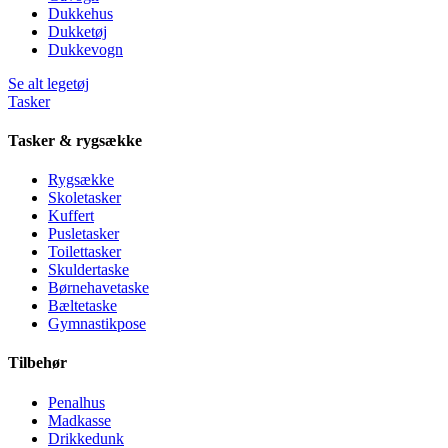
Dukkehus
Dukketøj
Dukkevogn
Se alt legetøj
Tasker
Tasker & rygsække
Rygsække
Skoletasker
Kuffert
Pusletasker
Toilettasker
Skuldertaske
Børnehavetaske
Bæltetaske
Gymnastikpose
Tilbehør
Penalhus
Madkasse
Drikkedunk