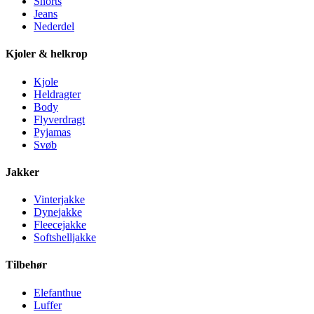
Shorts
Jeans
Nederdel
Kjoler & helkrop
Kjole
Heldragter
Body
Flyverdragt
Pyjamas
Svøb
Jakker
Vinterjakke
Dynejakke
Fleecejakke
Softshelljakke
Tilbehør
Elefanthue
Luffer