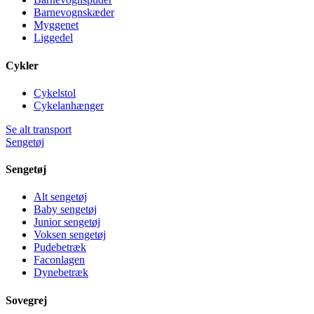
Barnevognskæder
Myggenet
Liggedel
Cykler
Cykelstol
Cykelanhænger
Se alt transport
Sengetøj
Sengetøj
Alt sengetøj
Baby sengetøj
Junior sengetøj
Voksen sengetøj
Pudebetræk
Faconlagen
Dynebetræk
Sovegrej