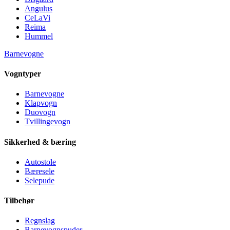
Angulus
CeLaVi
Reima
Hummel
Barnevogne
Vogntyper
Barnevogne
Klapvogn
Duovogn
Tvillingevogn
Sikkerhed & bæring
Autostole
Bæresele
Selepude
Tilbehør
Regnslag
Barnevognspuder