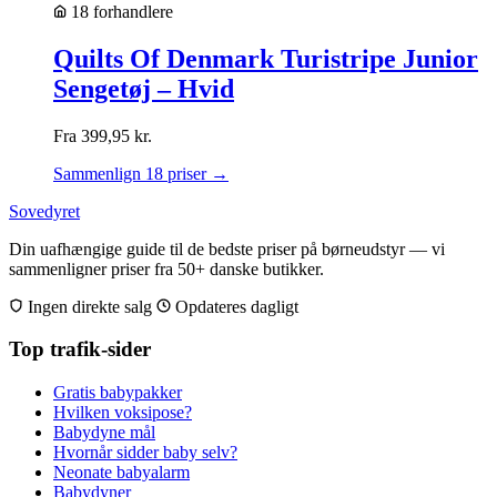
18 forhandlere
Quilts Of Denmark Turistripe Junior
Sengetøj – Hvid
Fra
399,95
kr.
Sammenlign 18 priser →
Sovedyret
Din uafhængige guide til de bedste priser på børneudstyr — vi
sammenligner priser fra 50+ danske butikker.
Ingen direkte salg
Opdateres dagligt
Top trafik-sider
Gratis babypakker
Hvilken voksipose?
Babydyne mål
Hvornår sidder baby selv?
Neonate babyalarm
Babydyner