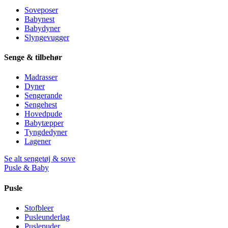
Soveposer
Babynest
Babydyner
Slyngevugger
Senge & tilbehør
Madrasser
Dyner
Sengerande
Sengehest
Hovedpude
Babytæpper
Tyngdedyner
Lagener
Se alt sengetøj & sove
Pusle & Baby
Pusle
Stofbleer
Pusleunderlag
Puslepuder