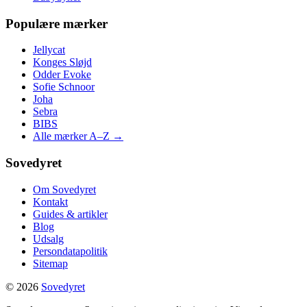
Populære mærker
Jellycat
Konges Sløjd
Odder Evoke
Sofie Schnoor
Joha
Sebra
BIBS
Alle mærker A–Z →
Sovedyret
Om Sovedyret
Kontakt
Guides & artikler
Blog
Udsalg
Persondatapolitik
Sitemap
© 2026
Sovedyret