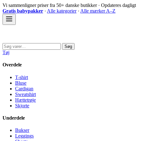
Spring
Vi sammenligner priser fra 50+ danske butikker · Opdateres dagligt
til
Gratis babypakker
·
Alle kategorier
·
Alle mærker A–Z
indhold
Sovedyret
Søg
Søg
efter:
Tøj
Overdele
T-shirt
Bluse
Cardigan
Sweatshirt
Hættetrøje
Skjorte
Underdele
Bukser
Leggings