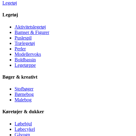
Legetøj
Legetøj
Aktivitetslegetøj
Bamser & Figurer
Puslespil
Trælegetøj
Perler
Modellervoks
Boldbassin
Legetæppe
Bøger & kreativt
Stofbøger
Børnebog
Malebog
Køretøjer & dukker
Løbehjul
Løbecykel
Gåvogn