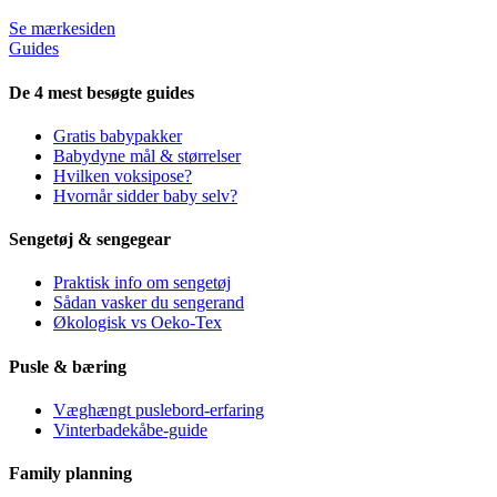
Se mærkesiden
Guides
De 4 mest besøgte guides
Gratis babypakker
Babydyne mål & størrelser
Hvilken voksipose?
Hvornår sidder baby selv?
Sengetøj & sengegear
Praktisk info om sengetøj
Sådan vasker du sengerand
Økologisk vs Oeko-Tex
Pusle & bæring
Væghængt puslebord-erfaring
Vinterbadekåbe-guide
Family planning