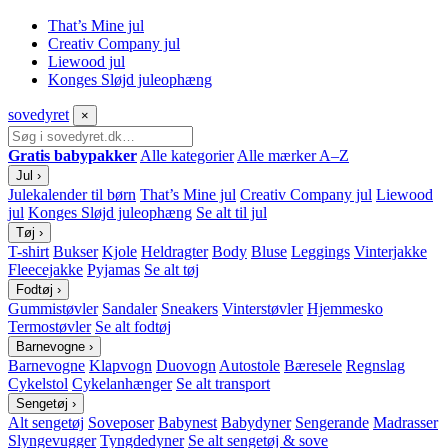
That’s Mine jul
Creativ Company jul
Liewood jul
Konges Sløjd juleophæng
sove
dyret
×
Gratis babypakker
Alle kategorier
Alle mærker A–Z
Jul
›
Julekalender til børn
That’s Mine jul
Creativ Company jul
Liewood
jul
Konges Sløjd juleophæng
Se alt til jul
Tøj
›
T-shirt
Bukser
Kjole
Heldragter
Body
Bluse
Leggings
Vinterjakke
Fleecejakke
Pyjamas
Se alt tøj
Fodtøj
›
Gummistøvler
Sandaler
Sneakers
Vinterstøvler
Hjemmesko
Termostøvler
Se alt fodtøj
Barnevogne
›
Barnevogne
Klapvogn
Duovogn
Autostole
Bæresele
Regnslag
Cykelstol
Cykelanhænger
Se alt transport
Sengetøj
›
Alt sengetøj
Soveposer
Babynest
Babydyner
Sengerande
Madrasser
Slyngevugger
Tyngdedyner
Se alt sengetøj & sove