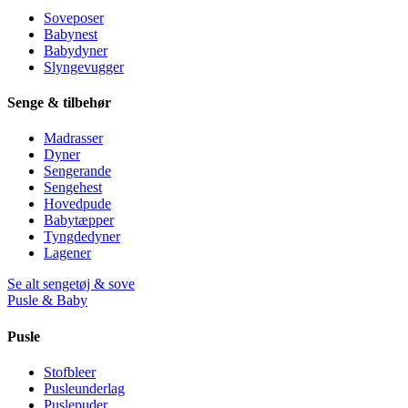
Soveposer
Babynest
Babydyner
Slyngevugger
Senge & tilbehør
Madrasser
Dyner
Sengerande
Sengehest
Hovedpude
Babytæpper
Tyngdedyner
Lagener
Se alt sengetøj & sove
Pusle & Baby
Pusle
Stofbleer
Pusleunderlag
Puslepuder