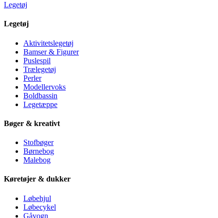
Legetøj
Legetøj
Aktivitetslegetøj
Bamser & Figurer
Puslespil
Trælegetøj
Perler
Modellervoks
Boldbassin
Legetæppe
Bøger & kreativt
Stofbøger
Børnebog
Malebog
Køretøjer & dukker
Løbehjul
Løbecykel
Gåvogn