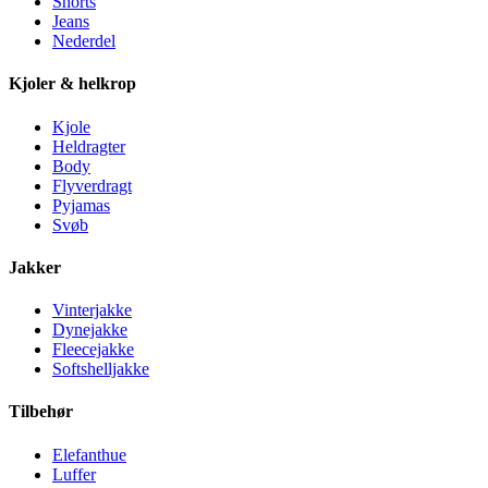
Shorts
Jeans
Nederdel
Kjoler & helkrop
Kjole
Heldragter
Body
Flyverdragt
Pyjamas
Svøb
Jakker
Vinterjakke
Dynejakke
Fleecejakke
Softshelljakke
Tilbehør
Elefanthue
Luffer