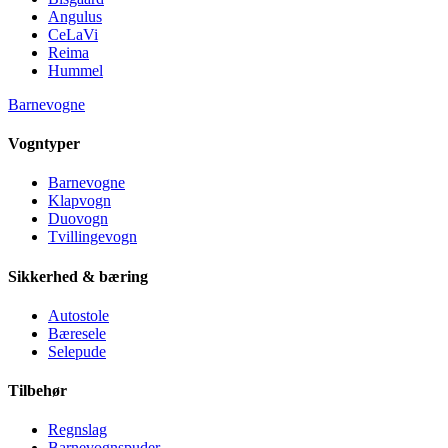
Angulus
CeLaVi
Reima
Hummel
Barnevogne
Vogntyper
Barnevogne
Klapvogn
Duovogn
Tvillingevogn
Sikkerhed & bæring
Autostole
Bæresele
Selepude
Tilbehør
Regnslag
Barnevognspuder