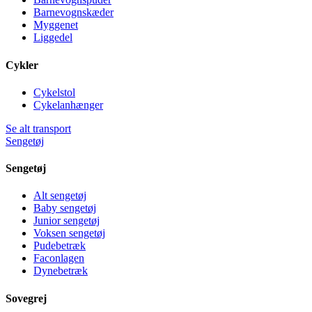
Barnevognskæder
Myggenet
Liggedel
Cykler
Cykelstol
Cykelanhænger
Se alt transport
Sengetøj
Sengetøj
Alt sengetøj
Baby sengetøj
Junior sengetøj
Voksen sengetøj
Pudebetræk
Faconlagen
Dynebetræk
Sovegrej