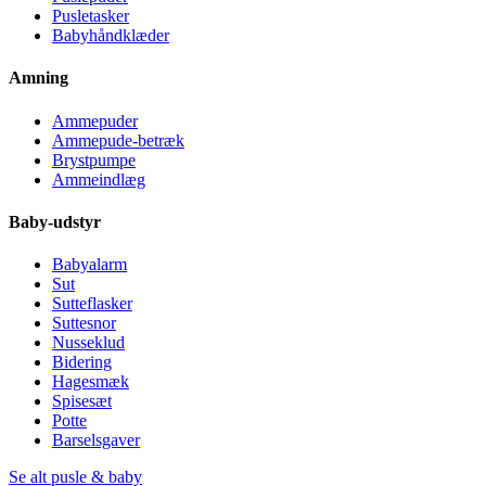
Pusletasker
Babyhåndklæder
Amning
Ammepuder
Ammepude-betræk
Brystpumpe
Ammeindlæg
Baby-udstyr
Babyalarm
Sut
Sutteflasker
Suttesnor
Nusseklud
Bidering
Hagesmæk
Spisesæt
Potte
Barselsgaver
Se alt pusle & baby