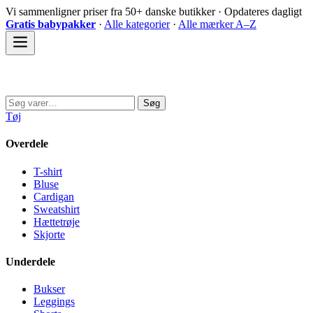
Spring
Vi sammenligner priser fra 50+ danske butikker · Opdateres dagligt
til
Gratis babypakker
·
Alle kategorier
·
Alle mærker A–Z
indhold
Sovedyret
Søg
Søg
efter:
Tøj
Overdele
T-shirt
Bluse
Cardigan
Sweatshirt
Hættetrøje
Skjorte
Underdele
Bukser
Leggings