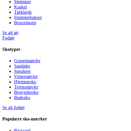
Strømper
Kasket
Tørklæde
Strømpebukser
Boxershorts
Se alt tøj
Fodtøj
Skotyper
Gummistøvler
Sandaler
Sneakers
Vinterstøvler
Hjemmesko
Termostøvler
Begyndersko
Badesko
Se alt fodtøj
Populære sko-mærker
Bisgaard