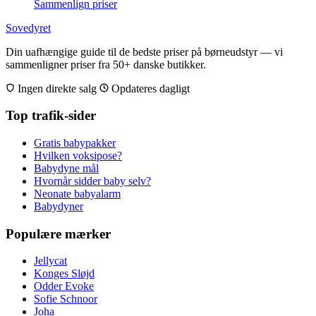
Sammenlign priser
Sovedyret
Din uafhængige guide til de bedste priser på børneudstyr — vi
sammenligner priser fra 50+ danske butikker.
Ingen direkte salg
Opdateres dagligt
Top trafik-sider
Gratis babypakker
Hvilken voksipose?
Babydyne mål
Hvornår sidder baby selv?
Neonate babyalarm
Babydyner
Populære mærker
Jellycat
Konges Sløjd
Odder Evoke
Sofie Schnoor
Joha