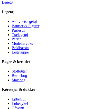
Legetøj
Legetøj
Aktivitetslegetøj
Bamser & Figurer
Puslespil
Trælegetøj
Perler
Modellervoks
Boldbassin
Legetæppe
Bøger & kreativt
Stofbøger
Børnebog
Malebog
Køretøjer & dukker
Løbehjul
Løbecykel
Gåvogn