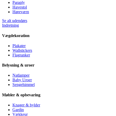
Paraply
Havestol
Høreværn
Se alt udendørs
Indretning
Vægdekoration
Plakater
Wallstickers
Flagranker
Belysning & uroer
Natlamper
Baby Uroer
Sengehimmel
Møbler & opbevaring
Knager & hylder
Gardin
Vækkeur