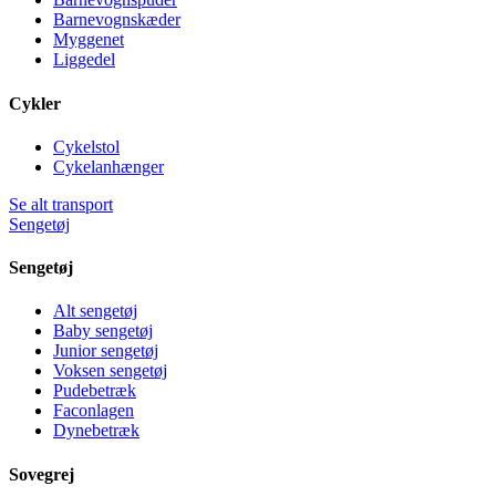
Barnevognskæder
Myggenet
Liggedel
Cykler
Cykelstol
Cykelanhænger
Se alt transport
Sengetøj
Sengetøj
Alt sengetøj
Baby sengetøj
Junior sengetøj
Voksen sengetøj
Pudebetræk
Faconlagen
Dynebetræk
Sovegrej