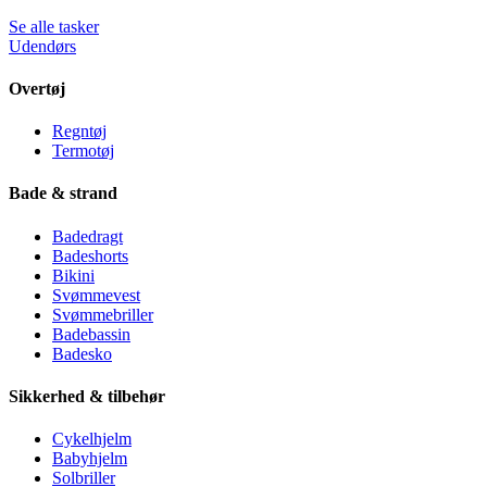
Se alle tasker
Udendørs
Overtøj
Regntøj
Termotøj
Bade & strand
Badedragt
Badeshorts
Bikini
Svømmevest
Svømmebriller
Badebassin
Badesko
Sikkerhed & tilbehør
Cykelhjelm
Babyhjelm
Solbriller