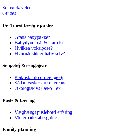
Se mærkesiden
Guides
De 4 mest besøgte guides
Gratis babypakker
Babydyne mål & størrelser
Hvilken voksipose?
Hvornår sidder baby selv?
Sengetøj & sengegear
Praktisk info om sengetøj
Sådan vasker du sengerand
Økologisk vs Oeko-Tex
Pusle & bæring
Væghængt puslebord-erfaring
Vinterbadekåbe-guide
Family planning