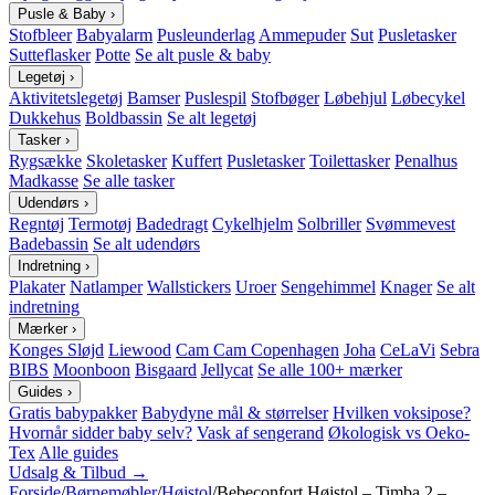
Pusle & Baby
›
Stofbleer
Babyalarm
Pusleunderlag
Ammepuder
Sut
Pusletasker
Sutteflasker
Potte
Se alt pusle & baby
Legetøj
›
Aktivitetslegetøj
Bamser
Puslespil
Stofbøger
Løbehjul
Løbecykel
Dukkehus
Boldbassin
Se alt legetøj
Tasker
›
Rygsække
Skoletasker
Kuffert
Pusletasker
Toilettasker
Penalhus
Madkasse
Se alle tasker
Udendørs
›
Regntøj
Termotøj
Badedragt
Cykelhjelm
Solbriller
Svømmevest
Badebassin
Se alt udendørs
Indretning
›
Plakater
Natlamper
Wallstickers
Uroer
Sengehimmel
Knager
Se alt
indretning
Mærker
›
Konges Sløjd
Liewood
Cam Cam Copenhagen
Joha
CeLaVi
Sebra
BIBS
Moonboon
Bisgaard
Jellycat
Se alle 100+ mærker
Guides
›
Gratis babypakker
Babydyne mål & størrelser
Hvilken voksipose?
Hvornår sidder baby selv?
Vask af sengerand
Økologisk vs Oeko-
Tex
Alle guides
Udsalg & Tilbud →
Forside
/
Børnemøbler
/
Højstol
/
Bebeconfort Højstol – Timba 2 –