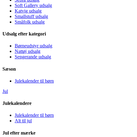
Soft Gallery udsalg
Katvig udsalg
Smallstuff udsalg
Småfolk udsalg
Udsalg efter kategori
Børneudstyr udsalg
Nattøj udsalg
Sengerande udsalg
Sæson
Julekalender til børn
Jul
Julekalendere
Julekalender til børn
Alt til jul
Jul efter mærke