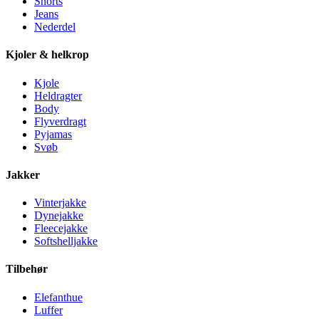
Shorts
Jeans
Nederdel
Kjoler & helkrop
Kjole
Heldragter
Body
Flyverdragt
Pyjamas
Svøb
Jakker
Vinterjakke
Dynejakke
Fleecejakke
Softshelljakke
Tilbehør
Elefanthue
Luffer