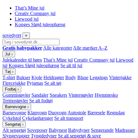
That’s Mine jul
Creativ Company jul
Liewood jul
Konges Sløjd juleophæng
sove
dyret
×
Gratis babypakker
Alle kategorier
Alle mærker A–Z
Jul
›
Julekalender til børn
That’s Mine jul
Creativ Company jul
Liewood
jul
Konges Sløjd juleophæng
Se alt til jul
Tøj
›
T-shirt
Bukser
Kjole
Heldragter
Body
Bluse
Leggings
Vinterjakke
Fleecejakke
Pyjamas
Se alt tøj
Fodtøj
›
Gummistøvler
Sandaler
Sneakers
Vinterstøvler
Hjemmesko
Termostøvler
Se alt fodtøj
Barnevogne
›
Barnevogne
Klapvogn
Duovogn
Autostole
Bæresele
Regnslag
Cykelstol
Cykelanhænger
Se alt transport
Sengetøj
›
Alt sengetøj
Soveposer
Babynest
Babydyner
Sengerande
Madrasser
Slyngevugger
Tyngdedyner
Se alt sengetøj & sove