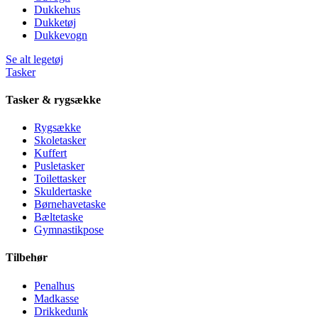
Dukkehus
Dukketøj
Dukkevogn
Se alt legetøj
Tasker
Tasker & rygsække
Rygsække
Skoletasker
Kuffert
Pusletasker
Toilettasker
Skuldertaske
Børnehavetaske
Bæltetaske
Gymnastikpose
Tilbehør
Penalhus
Madkasse
Drikkedunk