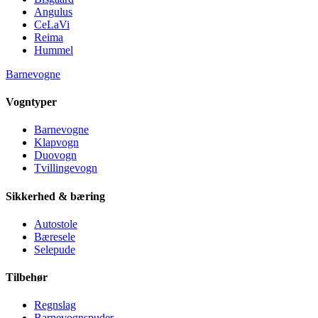
Angulus
CeLaVi
Reima
Hummel
Barnevogne
Vogntyper
Barnevogne
Klapvogn
Duovogn
Tvillingevogn
Sikkerhed & bæring
Autostole
Bæresele
Selepude
Tilbehør
Regnslag
Barnevognspuder