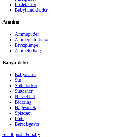
Pusletasker
Babyhåndklæder
Amning
Ammepuder
Ammepude-betræk
Brystpumpe
Ammeindlæg
Baby-udstyr
Babyalarm
Sut
Sutteflasker
Suttesnor
Nusseklud
Bidering
Hagesmæk
Spisesæt
Potte
Barselsgaver
Se alt pusle & baby