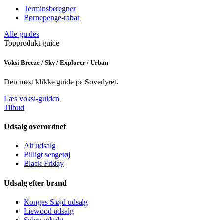
Terminsberegner
Børnepenge-rabat
Alle guides
Topprodukt guide
Voksi Breeze / Sky / Explorer / Urban
Den mest klikke guide på Sovedyret.
Læs voksi-guiden
Tilbud
Udsalg overordnet
Alt udsalg
Billigt sengetøj
Black Friday
Udsalg efter brand
Konges Sløjd udsalg
Liewood udsalg
Sebra udsalg