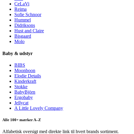
CeLaVi
Reima
Sofie Schnoor
Hummel
Didriksons
Hust and Claire
Bisgaard
Molo
Baby & udstyr
BIBS
Moonboon
Elodie Details
Kinderkraft
Stokke
BabyBjörn
Ergobaby
Jellycat
A Little Lovely Company
Alle 100+ mærker A–Z
Alfabetisk oversigt med direkte link til hvert brands sortiment.