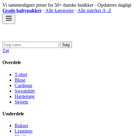
Spring
Vi sammenligner priser fra 50+ danske butikker · Opdateres dagligt
til
Gratis babypakker
·
Alle kategorier
·
Alle mærker A–Z
indhold
Sovedyret
Søg
Søg
efter:
Tøj
Overdele
T-shirt
Bluse
Cardigan
Sweatshirt
Hættetrøje
Skjorte
Underdele
Bukser
Leggings