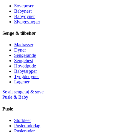
Soveposer
Babynest
Babydyner
Slyngevugger
Senge & tilbehør
Madrasser
Dyner
Sengerande
Sengehest
Hovedpude
Babytæpper
Tyngdedyner
Lagener
Se alt sengetøj & sove
Pusle & Baby
Pusle
Stofbleer
Pusleunderlag
Puslepuder