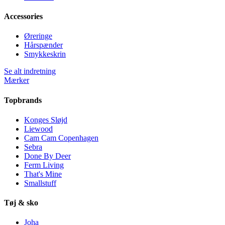
Accessories
Øreringe
Hårspænder
Smykkeskrin
Se alt indretning
Mærker
Topbrands
Konges Sløjd
Liewood
Cam Cam Copenhagen
Sebra
Done By Deer
Ferm Living
That's Mine
Smallstuff
Tøj & sko
Joha