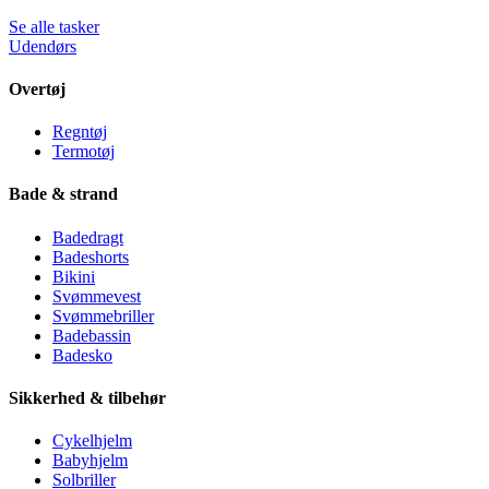
Se alle tasker
Udendørs
Overtøj
Regntøj
Termotøj
Bade & strand
Badedragt
Badeshorts
Bikini
Svømmevest
Svømmebriller
Badebassin
Badesko
Sikkerhed & tilbehør
Cykelhjelm
Babyhjelm
Solbriller