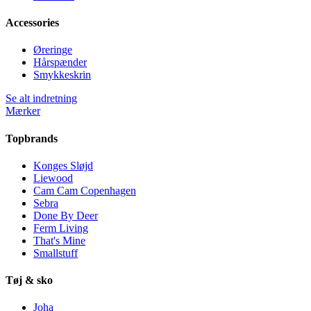
Accessories
Øreringe
Hårspænder
Smykkeskrin
Se alt indretning
Mærker
Topbrands
Konges Sløjd
Liewood
Cam Cam Copenhagen
Sebra
Done By Deer
Ferm Living
That's Mine
Smallstuff
Tøj & sko
Joha