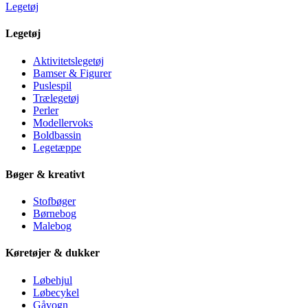
Legetøj
Legetøj
Aktivitetslegetøj
Bamser & Figurer
Puslespil
Trælegetøj
Perler
Modellervoks
Boldbassin
Legetæppe
Bøger & kreativt
Stofbøger
Børnebog
Malebog
Køretøjer & dukker
Løbehjul
Løbecykel
Gåvogn