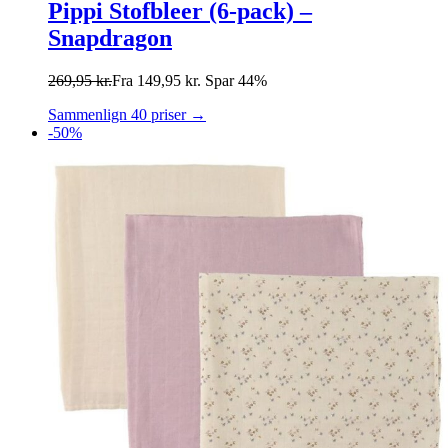
Pippi Stofbleer (6-pack) –
Snapdragon
269,95
kr.
Fra
149,95
kr.
Spar 44%
Sammenlign 40 priser →
-50%