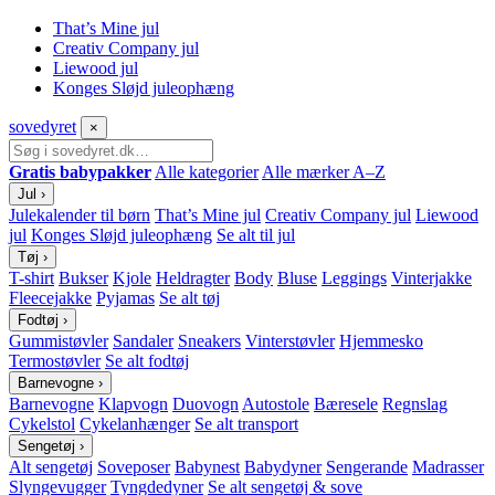
That’s Mine jul
Creativ Company jul
Liewood jul
Konges Sløjd juleophæng
sove
dyret
×
Gratis babypakker
Alle kategorier
Alle mærker A–Z
Jul
›
Julekalender til børn
That’s Mine jul
Creativ Company jul
Liewood
jul
Konges Sløjd juleophæng
Se alt til jul
Tøj
›
T-shirt
Bukser
Kjole
Heldragter
Body
Bluse
Leggings
Vinterjakke
Fleecejakke
Pyjamas
Se alt tøj
Fodtøj
›
Gummistøvler
Sandaler
Sneakers
Vinterstøvler
Hjemmesko
Termostøvler
Se alt fodtøj
Barnevogne
›
Barnevogne
Klapvogn
Duovogn
Autostole
Bæresele
Regnslag
Cykelstol
Cykelanhænger
Se alt transport
Sengetøj
›
Alt sengetøj
Soveposer
Babynest
Babydyner
Sengerande
Madrasser
Slyngevugger
Tyngdedyner
Se alt sengetøj & sove