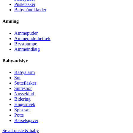
Pusletasker
Babyhåndklæder
Amning
Ammepuder
Ammepude-betræk
Brystpumpe
Ammeindlæg
Baby-udstyr
Babyalarm
Sut
Sutteflasker
Suttesnor
Nusseklud
Bidering
Hagesmæk
Spisesæt
Potte
Barselsgaver
Se alt pusle & baby