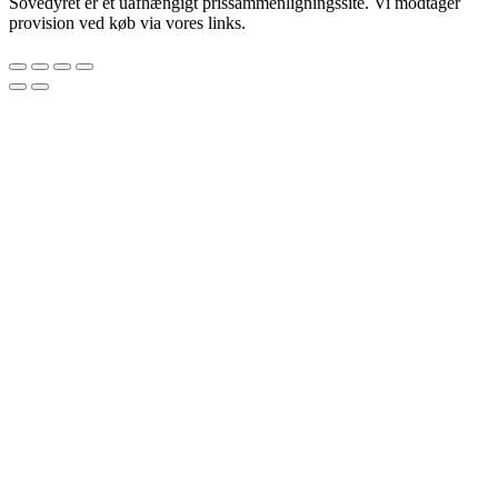
Sovedyret er et uafhængigt prissammenligningssite. Vi modtager
provision ved køb via vores links.