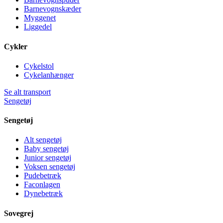
Barnevognskæder
Myggenet
Liggedel
Cykler
Cykelstol
Cykelanhænger
Se alt transport
Sengetøj
Sengetøj
Alt sengetøj
Baby sengetøj
Junior sengetøj
Voksen sengetøj
Pudebetræk
Faconlagen
Dynebetræk
Sovegrej