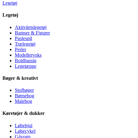
Legetøj
Legetøj
Aktivitetslegetøj
Bamser & Figurer
Puslespil
Trælegetøj
Perler
Modellervoks
Boldbassin
Legetæppe
Bøger & kreativt
Stofbøger
Børnebog
Malebog
Køretøjer & dukker
Løbehjul
Løbecykel
Gåvogn