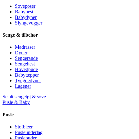
Soveposer
Babynest
Babydyner
Slyngevugger
Senge & tilbehør
Madrasser
Dyner
Sengerande
Sengehest
Hovedpude
Babytæpper
Tyngdedyner
Lagener
Se alt sengetøj & sove
Pusle & Baby
Pusle
Stofbleer
Pusleunderlag
Puslepuder