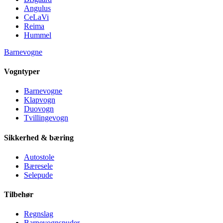
Angulus
CeLaVi
Reima
Hummel
Barnevogne
Vogntyper
Barnevogne
Klapvogn
Duovogn
Tvillingevogn
Sikkerhed & bæring
Autostole
Bæresele
Selepude
Tilbehør
Regnslag
Barnevognspuder