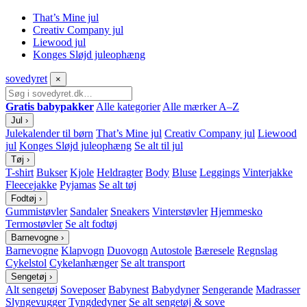
That’s Mine jul
Creativ Company jul
Liewood jul
Konges Sløjd juleophæng
sove
dyret
×
Gratis babypakker
Alle kategorier
Alle mærker A–Z
Jul
›
Julekalender til børn
That’s Mine jul
Creativ Company jul
Liewood
jul
Konges Sløjd juleophæng
Se alt til jul
Tøj
›
T-shirt
Bukser
Kjole
Heldragter
Body
Bluse
Leggings
Vinterjakke
Fleecejakke
Pyjamas
Se alt tøj
Fodtøj
›
Gummistøvler
Sandaler
Sneakers
Vinterstøvler
Hjemmesko
Termostøvler
Se alt fodtøj
Barnevogne
›
Barnevogne
Klapvogn
Duovogn
Autostole
Bæresele
Regnslag
Cykelstol
Cykelanhænger
Se alt transport
Sengetøj
›
Alt sengetøj
Soveposer
Babynest
Babydyner
Sengerande
Madrasser
Slyngevugger
Tyngdedyner
Se alt sengetøj & sove