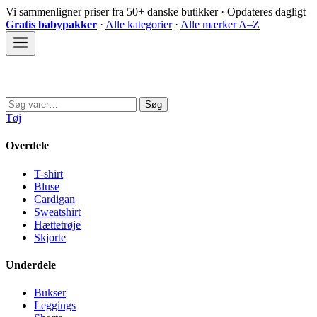
Spring
Vi sammenligner priser fra 50+ danske butikker · Opdateres dagligt
til
Gratis babypakker
·
Alle kategorier
·
Alle mærker A–Z
indhold
Sovedyret
Søg
Søg
efter:
Tøj
Overdele
T-shirt
Bluse
Cardigan
Sweatshirt
Hættetrøje
Skjorte
Underdele
Bukser
Leggings