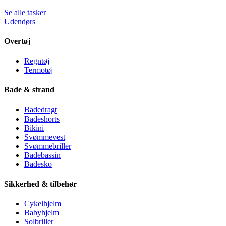
Se alle tasker
Udendørs
Overtøj
Regntøj
Termotøj
Bade & strand
Badedragt
Badeshorts
Bikini
Svømmevest
Svømmebriller
Badebassin
Badesko
Sikkerhed & tilbehør
Cykelhjelm
Babyhjelm
Solbriller