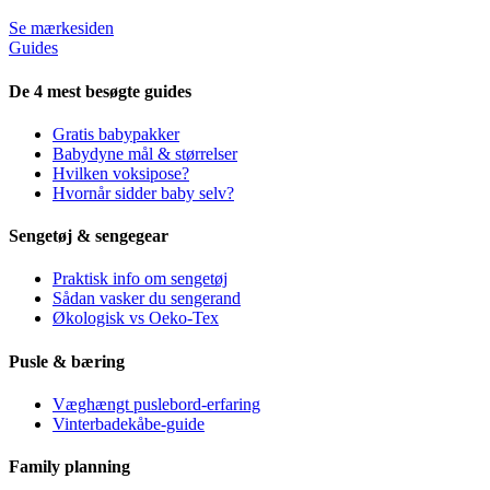
Se mærkesiden
Guides
De 4 mest besøgte guides
Gratis babypakker
Babydyne mål & størrelser
Hvilken voksipose?
Hvornår sidder baby selv?
Sengetøj & sengegear
Praktisk info om sengetøj
Sådan vasker du sengerand
Økologisk vs Oeko-Tex
Pusle & bæring
Væghængt puslebord-erfaring
Vinterbadekåbe-guide
Family planning