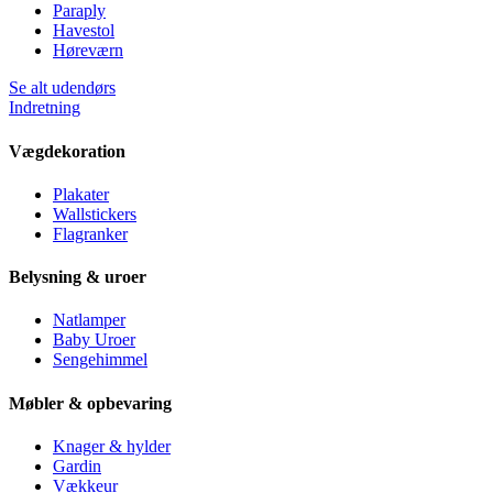
Paraply
Havestol
Høreværn
Se alt udendørs
Indretning
Vægdekoration
Plakater
Wallstickers
Flagranker
Belysning & uroer
Natlamper
Baby Uroer
Sengehimmel
Møbler & opbevaring
Knager & hylder
Gardin
Vækkeur