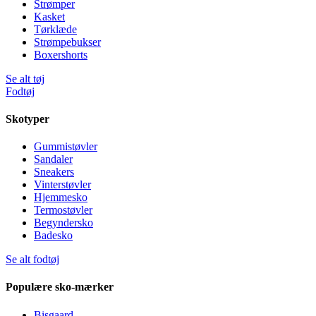
Strømper
Kasket
Tørklæde
Strømpebukser
Boxershorts
Se alt tøj
Fodtøj
Skotyper
Gummistøvler
Sandaler
Sneakers
Vinterstøvler
Hjemmesko
Termostøvler
Begyndersko
Badesko
Se alt fodtøj
Populære sko-mærker
Bisgaard