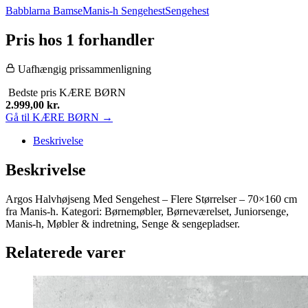
Babblarna Bamse
Manis-h Sengehest
Sengehest
Pris hos 1 forhandler
Uafhængig prissammenligning
Bedste pris
KÆRE BØRN
2.999,00
kr.
Gå til KÆRE BØRN →
Beskrivelse
Beskrivelse
Argos Halvhøjseng Med Sengehest – Flere Størrelser – 70×160 cm
fra Manis-h. Kategori: Børnemøbler, Børneværelset, Juniorsenge,
Manis-h, Møbler & indretning, Senge & sengepladser.
Relaterede varer