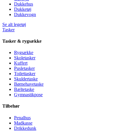
Dukkehus
Dukketøj
Dukkevogn
Se alt legetøj
Tasker
Tasker & rygsække
Rygsække
Skoletasker
Kuffert
Pusletasker
Toilettasker
Skuldertaske
Børnehavetaske
Bæltetaske
Gymnastikpose
Tilbehør
Penalhus
Madkasse
Drikkedunk