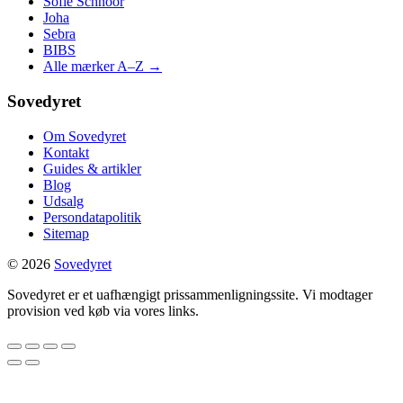
Sofie Schnoor
Joha
Sebra
BIBS
Alle mærker A–Z →
Sovedyret
Om Sovedyret
Kontakt
Guides & artikler
Blog
Udsalg
Persondatapolitik
Sitemap
© 2026
Sovedyret
Sovedyret er et uafhængigt prissammenligningssite. Vi modtager
provision ved køb via vores links.