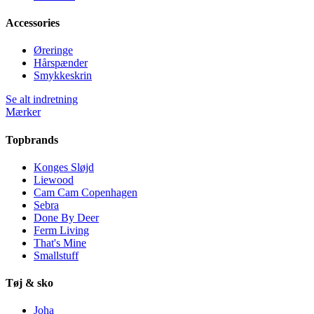
Accessories
Øreringe
Hårspænder
Smykkeskrin
Se alt indretning
Mærker
Topbrands
Konges Sløjd
Liewood
Cam Cam Copenhagen
Sebra
Done By Deer
Ferm Living
That's Mine
Smallstuff
Tøj & sko
Joha