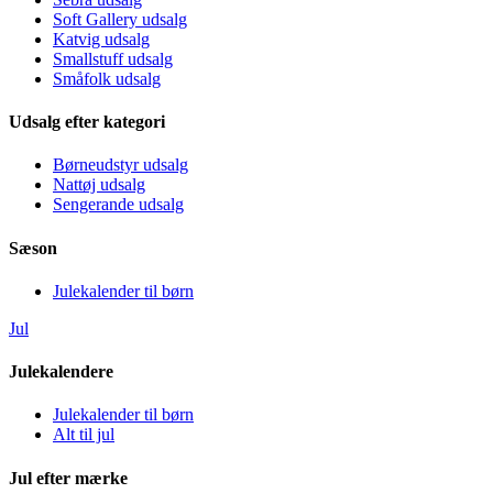
Soft Gallery udsalg
Katvig udsalg
Smallstuff udsalg
Småfolk udsalg
Udsalg efter kategori
Børneudstyr udsalg
Nattøj udsalg
Sengerande udsalg
Sæson
Julekalender til børn
Jul
Julekalendere
Julekalender til børn
Alt til jul
Jul efter mærke