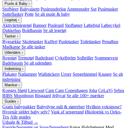
Pusle & Baby
›
Stofbleer
Babyalarm
Pusleunderlag
Ammepuder
Sut
Pusletasker
Sutteflasker
Potte
Se alt pusle & baby
Legetøj
›
Aktivitetslegetøj
Bamser
Puslespil
Stofbøger
Løbehjul
Løbecykel
Dukkehus
Boldbassin
Se alt legetøj
Tasker
›
Rygsække
Skoletasker
Kuffert
Pusletasker
Toilettasker
Penalhus
Madkasse
Se alle tasker
Udendørs
›
Regntøj
Termotøj
Badedragt
Cykelhjelm
Solbriller
Svømmevest
Badebassin
Se alt udendørs
Indretning
›
Plakater
Natlamper
Wallstickers
Uroer
Sengehimmel
Knager
Se alt
indretning
Mærker
›
Konges Sløjd
Liewood
Cam Cam Copenhagen
Joha
CeLaVi
Sebra
BIBS
Moonboon
Bisgaard
Jellycat
Se alle 100+ mærker
Guides
›
Gratis babypakker
Babydyne mål & størrelser
Hvilken voksipose?
Hvornår sidder baby selv?
Vask af sengerand
Økologisk vs Oeko-
Tex
Alle guides
Udsalg & Tilbud →
Forside
/
Sengetøj og Sove
/
Sengehest
/
Argos Halvhøjseng Med