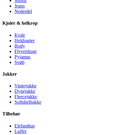
Shorts
Jeans
Nederdel
Kjoler & helkrop
Kjole
Heldragter
Body
Flyverdragt
Pyjamas
Svøb
Jakker
Vinterjakke
Dynejakke
Fleecejakke
Softshelljakke
Tilbehør
Elefanthue
Luffer