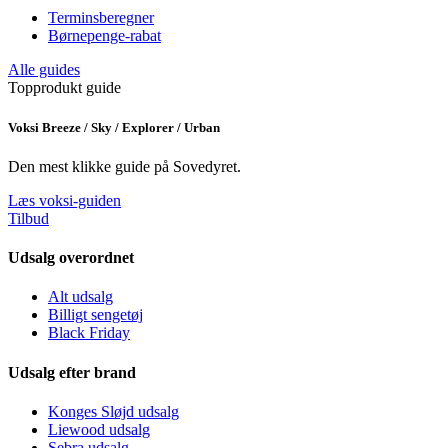
Terminsberegner
Børnepenge-rabat
Alle guides
Topprodukt guide
Voksi Breeze / Sky / Explorer / Urban
Den mest klikke guide på Sovedyret.
Læs voksi-guiden
Tilbud
Udsalg overordnet
Alt udsalg
Billigt sengetøj
Black Friday
Udsalg efter brand
Konges Sløjd udsalg
Liewood udsalg
Sebra udsalg