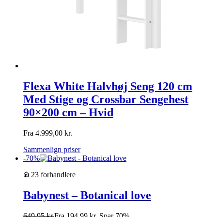
Flexa White Halvhøj Seng 120 cm
Med Stige og Crossbar Sengehest
90×200 cm – Hvid
Fra
4.999,00
kr.
Sammenlign priser
-70%
23 forhandlere
Babynest – Botanical love
649,95
kr.
Fra
194,99
kr.
Spar 70%