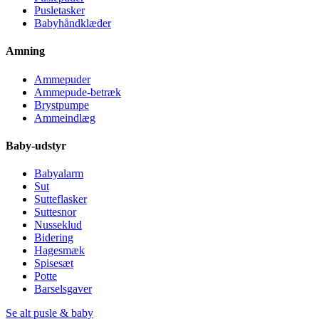
Pusletasker
Babyhåndklæder
Amning
Ammepuder
Ammepude-betræk
Brystpumpe
Ammeindlæg
Baby-udstyr
Babyalarm
Sut
Sutteflasker
Suttesnor
Nusseklud
Bidering
Hagesmæk
Spisesæt
Potte
Barselsgaver
Se alt pusle & baby