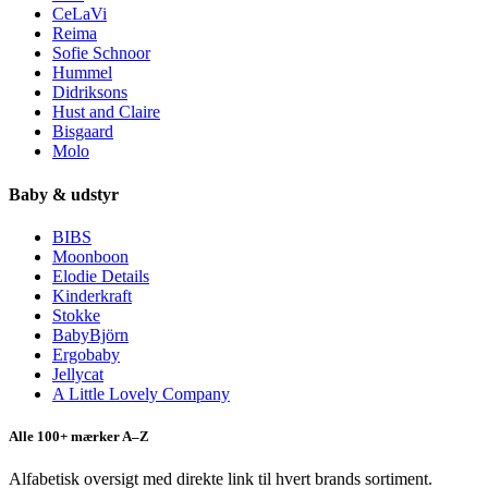
CeLaVi
Reima
Sofie Schnoor
Hummel
Didriksons
Hust and Claire
Bisgaard
Molo
Baby & udstyr
BIBS
Moonboon
Elodie Details
Kinderkraft
Stokke
BabyBjörn
Ergobaby
Jellycat
A Little Lovely Company
Alle 100+ mærker A–Z
Alfabetisk oversigt med direkte link til hvert brands sortiment.