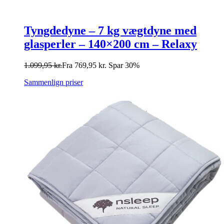
Tyngdedyne – 7 kg vægtdyne med
glasperler – 140×200 cm – Relaxy
1.099,95
kr.
Fra
769,95
kr.
Spar 30%
Sammenlign priser