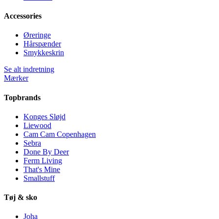
Accessories
Øreringe
Hårspænder
Smykkeskrin
Se alt indretning
Mærker
Topbrands
Konges Sløjd
Liewood
Cam Cam Copenhagen
Sebra
Done By Deer
Ferm Living
That's Mine
Smallstuff
Tøj & sko
Joha