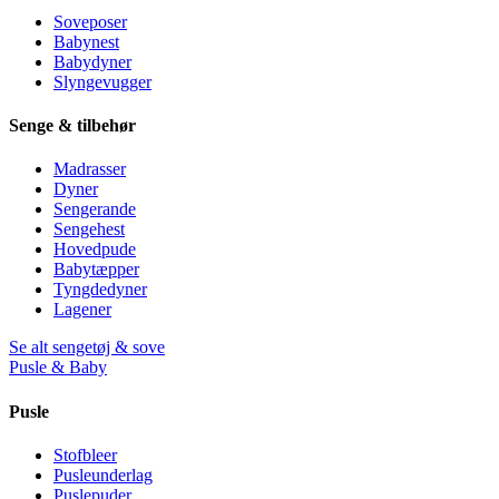
Soveposer
Babynest
Babydyner
Slyngevugger
Senge & tilbehør
Madrasser
Dyner
Sengerande
Sengehest
Hovedpude
Babytæpper
Tyngdedyner
Lagener
Se alt sengetøj & sove
Pusle & Baby
Pusle
Stofbleer
Pusleunderlag
Puslepuder