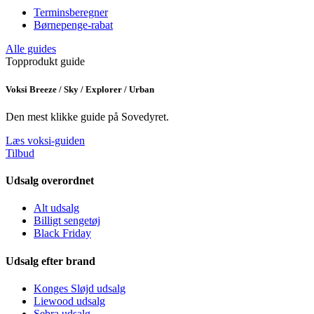
Terminsberegner
Børnepenge-rabat
Alle guides
Topprodukt guide
Voksi Breeze / Sky / Explorer / Urban
Den mest klikke guide på Sovedyret.
Læs voksi-guiden
Tilbud
Udsalg overordnet
Alt udsalg
Billigt sengetøj
Black Friday
Udsalg efter brand
Konges Sløjd udsalg
Liewood udsalg
Sebra udsalg