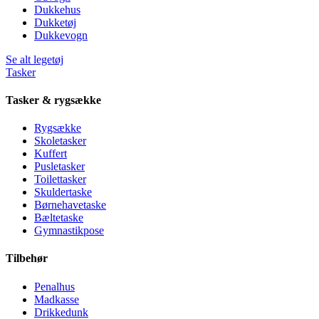
Dukkehus
Dukketøj
Dukkevogn
Se alt legetøj
Tasker
Tasker & rygsække
Rygsække
Skoletasker
Kuffert
Pusletasker
Toilettasker
Skuldertaske
Børnehavetaske
Bæltetaske
Gymnastikpose
Tilbehør
Penalhus
Madkasse
Drikkedunk