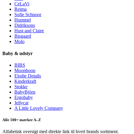
CeLaVi
Reima
Sofie Schnoor
Hummel
Didriksons
Hust and Claire
Bisgaard
Molo
Baby & udstyr
BIBS
Moonboon
Elodie Details
Kinderkraft
Stokke
BabyBjörn
Ergobaby
Jellycat
A Little Lovely Company
Alle 100+ mærker A–Z
Alfabetisk oversigt med direkte link til hvert brands sortiment.