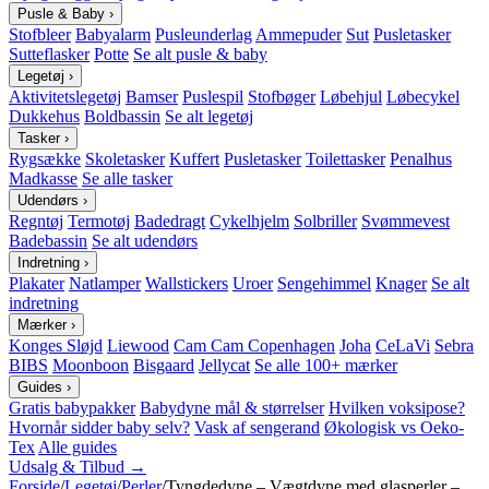
Pusle & Baby
›
Stofbleer
Babyalarm
Pusleunderlag
Ammepuder
Sut
Pusletasker
Sutteflasker
Potte
Se alt pusle & baby
Legetøj
›
Aktivitetslegetøj
Bamser
Puslespil
Stofbøger
Løbehjul
Løbecykel
Dukkehus
Boldbassin
Se alt legetøj
Tasker
›
Rygsække
Skoletasker
Kuffert
Pusletasker
Toilettasker
Penalhus
Madkasse
Se alle tasker
Udendørs
›
Regntøj
Termotøj
Badedragt
Cykelhjelm
Solbriller
Svømmevest
Badebassin
Se alt udendørs
Indretning
›
Plakater
Natlamper
Wallstickers
Uroer
Sengehimmel
Knager
Se alt
indretning
Mærker
›
Konges Sløjd
Liewood
Cam Cam Copenhagen
Joha
CeLaVi
Sebra
BIBS
Moonboon
Bisgaard
Jellycat
Se alle 100+ mærker
Guides
›
Gratis babypakker
Babydyne mål & størrelser
Hvilken voksipose?
Hvornår sidder baby selv?
Vask af sengerand
Økologisk vs Oeko-
Tex
Alle guides
Udsalg & Tilbud →
Forside
/
Legetøj
/
Perler
/
Tyngdedyne – Vægtdyne med glasperler –