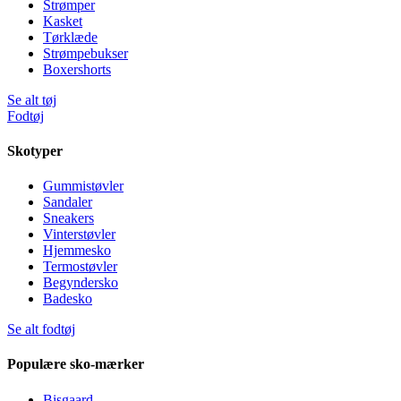
Strømper
Kasket
Tørklæde
Strømpebukser
Boxershorts
Se alt tøj
Fodtøj
Skotyper
Gummistøvler
Sandaler
Sneakers
Vinterstøvler
Hjemmesko
Termostøvler
Begyndersko
Badesko
Se alt fodtøj
Populære sko-mærker
Bisgaard