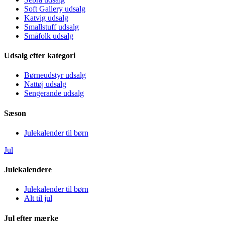
Soft Gallery udsalg
Katvig udsalg
Smallstuff udsalg
Småfolk udsalg
Udsalg efter kategori
Børneudstyr udsalg
Nattøj udsalg
Sengerande udsalg
Sæson
Julekalender til børn
Jul
Julekalendere
Julekalender til børn
Alt til jul
Jul efter mærke