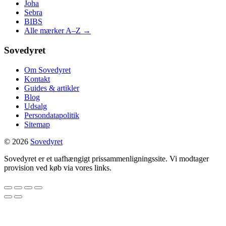
Joha
Sebra
BIBS
Alle mærker A–Z →
Sovedyret
Om Sovedyret
Kontakt
Guides & artikler
Blog
Udsalg
Persondatapolitik
Sitemap
© 2026
Sovedyret
Sovedyret er et uafhængigt prissammenligningssite. Vi modtager
provision ved køb via vores links.