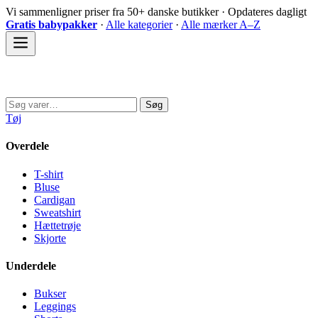
Spring
Vi sammenligner priser fra 50+ danske butikker · Opdateres dagligt
til
Gratis babypakker
·
Alle kategorier
·
Alle mærker A–Z
indhold
Sovedyret
Søg
Søg
efter:
Tøj
Overdele
T-shirt
Bluse
Cardigan
Sweatshirt
Hættetrøje
Skjorte
Underdele
Bukser
Leggings