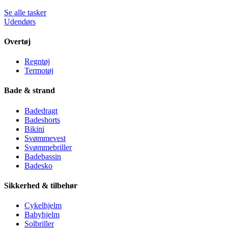
Se alle tasker
Udendørs
Overtøj
Regntøj
Termotøj
Bade & strand
Badedragt
Badeshorts
Bikini
Svømmevest
Svømmebriller
Badebassin
Badesko
Sikkerhed & tilbehør
Cykelhjelm
Babyhjelm
Solbriller