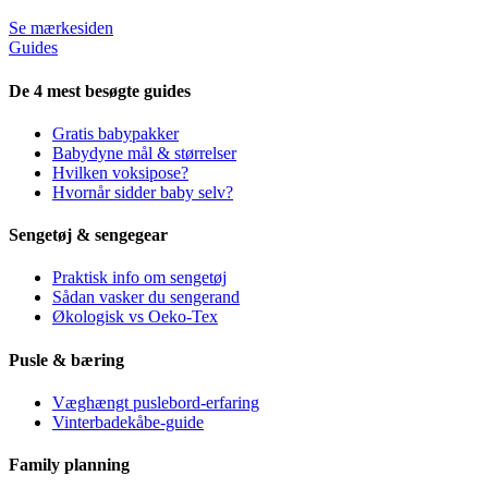
Se mærkesiden
Guides
De 4 mest besøgte guides
Gratis babypakker
Babydyne mål & størrelser
Hvilken voksipose?
Hvornår sidder baby selv?
Sengetøj & sengegear
Praktisk info om sengetøj
Sådan vasker du sengerand
Økologisk vs Oeko-Tex
Pusle & bæring
Væghængt puslebord-erfaring
Vinterbadekåbe-guide
Family planning