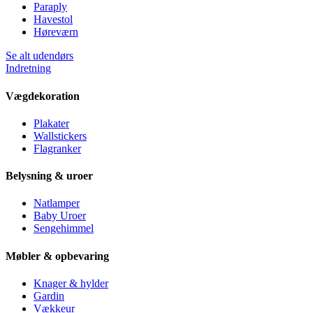
Paraply
Havestol
Høreværn
Se alt udendørs
Indretning
Vægdekoration
Plakater
Wallstickers
Flagranker
Belysning & uroer
Natlamper
Baby Uroer
Sengehimmel
Møbler & opbevaring
Knager & hylder
Gardin
Vækkeur