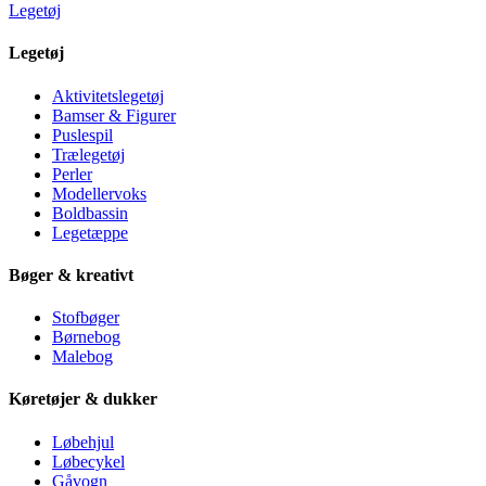
Legetøj
Legetøj
Aktivitetslegetøj
Bamser & Figurer
Puslespil
Trælegetøj
Perler
Modellervoks
Boldbassin
Legetæppe
Bøger & kreativt
Stofbøger
Børnebog
Malebog
Køretøjer & dukker
Løbehjul
Løbecykel
Gåvogn