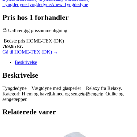
Tyngdedyne
Tyngdedyne
Anew Tyngdedyne
Pris hos 1 forhandler
Uafhængig prissammenligning
Bedste pris
HOME-TEX (DK)
769,95
kr.
Gå til HOME-TEX (DK) →
Beskrivelse
Beskrivelse
Tyngdedyne – Vægtdyne med glasperler – Relaxy fra Relaxy.
Kategori: Hjem og have|Linned og sengetøj|Sengetøj|Quilte og
sengetæpper.
Relaterede varer