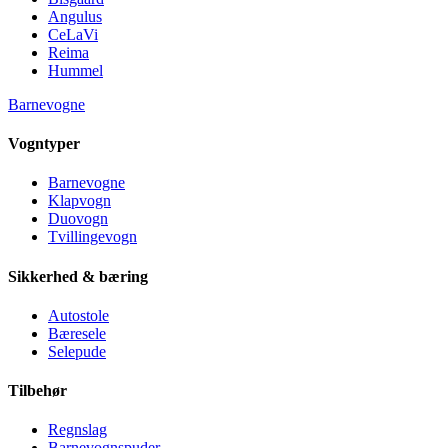
Angulus
CeLaVi
Reima
Hummel
Barnevogne
Vogntyper
Barnevogne
Klapvogn
Duovogn
Tvillingevogn
Sikkerhed & bæring
Autostole
Bæresele
Selepude
Tilbehør
Regnslag
Barnevognspuder