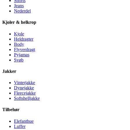
Shorts
Jeans
Nederdel
Kjoler & helkrop
Kjole
Heldragter
Body
Flyverdragt
Pyjamas
Svøb
Jakker
Vinterjakke
Dynejakke
Fleecejakke
Softshelljakke
Tilbehør
Elefanthue
Luffer