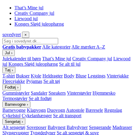
That’s Mine jul
Creativ Company jul
Liewood jul
Konges Sløjd juleophæng
sove
dyret
×
Gratis babypakker
Alle kategorier
Alle mærker A–Z
Jul
›
Julekalender til børn
That’s Mine jul
Creativ Company jul
Liewood
jul
Konges Sløjd juleophæng
Se alt til jul
Tøj
›
T-shirt
Bukser
Kjole
Heldragter
Body
Bluse
Leggings
Vinterjakke
Fleecejakke
Pyjamas
Se alt tøj
Fodtøj
›
Gummistøvler
Sandaler
Sneakers
Vinterstøvler
Hjemmesko
Termostøvler
Se alt fodtøj
Barnevogne
›
Barnevogne
Klapvogn
Duovogn
Autostole
Bæresele
Regnslag
Cykelstol
Cykelanhænger
Se alt transport
Sengetøj
›
Alt sengetøj
Soveposer
Babynest
Babydyner
Sengerande
Madrasser
Slyngevugger
Tyngdedyner
Se alt sengetøj & sove