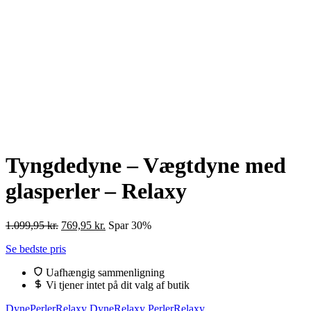
Tyngdedyne – Vægtdyne med
glasperler – Relaxy
Den
Den
1.099,95
kr.
769,95
kr.
Spar 30%
oprindelige
aktuelle
Se bedste pris
pris
pris
var:
er:
Uafhængig sammenligning
1.099,95 kr..
769,95 kr..
Vi tjener intet på dit valg af butik
Dyne
Perler
Relaxy Dyne
Relaxy Perler
Relaxy