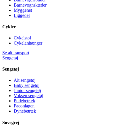
Barnevognskæder
Myggenet
Liggedel
Cykler
Cykelstol
Cykelanhænger
Se alt transport
Sengetøj
Sengetøj
Alt sengetøj
Baby sengetøj
Junior sengetøj
Voksen sengetøj
Pudebetræk
Faconlagen
Dynebetræk
Sovegrej