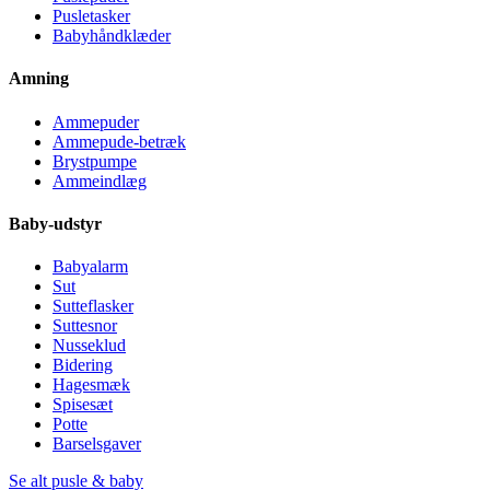
Pusletasker
Babyhåndklæder
Amning
Ammepuder
Ammepude-betræk
Brystpumpe
Ammeindlæg
Baby-udstyr
Babyalarm
Sut
Sutteflasker
Suttesnor
Nusseklud
Bidering
Hagesmæk
Spisesæt
Potte
Barselsgaver
Se alt pusle & baby