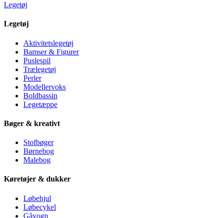
Legetøj
Legetøj
Aktivitetslegetøj
Bamser & Figurer
Puslespil
Trælegetøj
Perler
Modellervoks
Boldbassin
Legetæppe
Bøger & kreativt
Stofbøger
Børnebog
Malebog
Køretøjer & dukker
Løbehjul
Løbecykel
Gåvogn