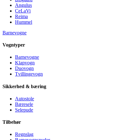
Angulus
CeLaVi
Reima
Hummel
Barnevogne
Vogntyper
Barnevogne
Klapvogn
Duovogn
Tvillingevogn
Sikkerhed & bæring
Autostole
Bæresele
Selepude
Tilbehør
Regnslag
Barnevognspuder