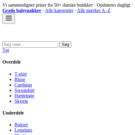
Spring
Vi sammenligner priser fra 50+ danske butikker · Opdateres dagligt
til
Gratis babypakker
·
Alle kategorier
·
Alle mærker A–Z
indhold
Sovedyret
Søg
Søg
efter:
Tøj
Overdele
T-shirt
Bluse
Cardigan
Sweatshirt
Hættetrøje
Skjorte
Underdele
Bukser
Leggings