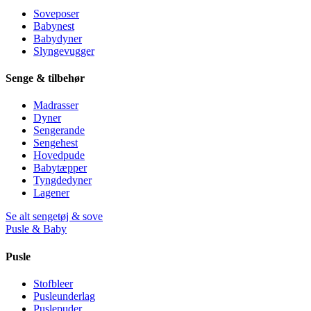
Soveposer
Babynest
Babydyner
Slyngevugger
Senge & tilbehør
Madrasser
Dyner
Sengerande
Sengehest
Hovedpude
Babytæpper
Tyngdedyner
Lagener
Se alt sengetøj & sove
Pusle & Baby
Pusle
Stofbleer
Pusleunderlag
Puslepuder