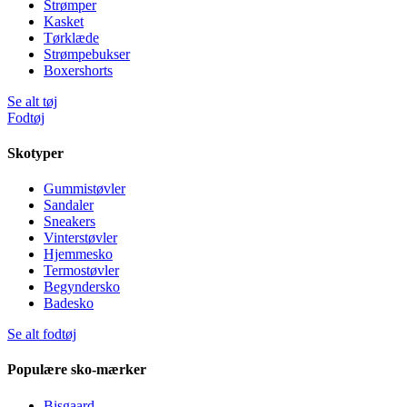
Strømper
Kasket
Tørklæde
Strømpebukser
Boxershorts
Se alt tøj
Fodtøj
Skotyper
Gummistøvler
Sandaler
Sneakers
Vinterstøvler
Hjemmesko
Termostøvler
Begyndersko
Badesko
Se alt fodtøj
Populære sko-mærker
Bisgaard