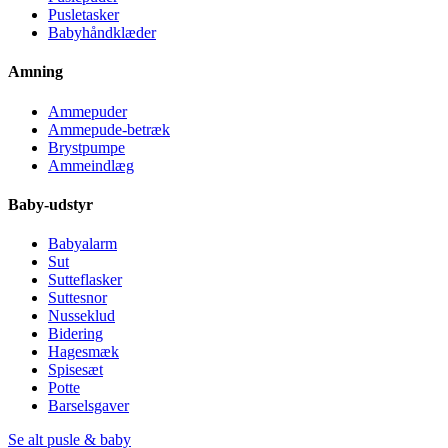
Pusletasker
Babyhåndklæder
Amning
Ammepuder
Ammepude-betræk
Brystpumpe
Ammeindlæg
Baby-udstyr
Babyalarm
Sut
Sutteflasker
Suttesnor
Nusseklud
Bidering
Hagesmæk
Spisesæt
Potte
Barselsgaver
Se alt pusle & baby