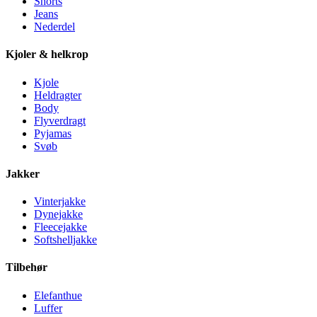
Shorts
Jeans
Nederdel
Kjoler & helkrop
Kjole
Heldragter
Body
Flyverdragt
Pyjamas
Svøb
Jakker
Vinterjakke
Dynejakke
Fleecejakke
Softshelljakke
Tilbehør
Elefanthue
Luffer