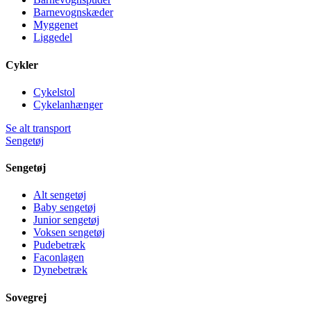
Barnevognskæder
Myggenet
Liggedel
Cykler
Cykelstol
Cykelanhænger
Se alt transport
Sengetøj
Sengetøj
Alt sengetøj
Baby sengetøj
Junior sengetøj
Voksen sengetøj
Pudebetræk
Faconlagen
Dynebetræk
Sovegrej