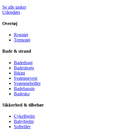
Se alle tasker
Udendørs
Overtøj
Regntøj
Termotøj
Bade & strand
Badedragt
Badeshorts
Bikini
Svømmevest
Svømmebriller
Badebassin
Badesko
Sikkerhed & tilbehør
Cykelhjelm
Babyhjelm
Solbriller