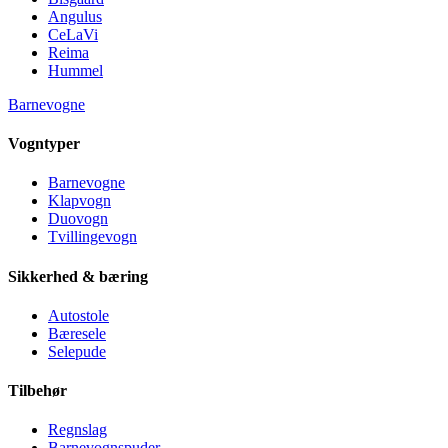
Angulus
CeLaVi
Reima
Hummel
Barnevogne
Vogntyper
Barnevogne
Klapvogn
Duovogn
Tvillingevogn
Sikkerhed & bæring
Autostole
Bæresele
Selepude
Tilbehør
Regnslag
Barnevognspuder