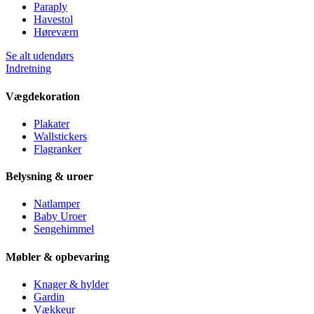
Paraply
Havestol
Høreværn
Se alt udendørs
Indretning
Vægdekoration
Plakater
Wallstickers
Flagranker
Belysning & uroer
Natlamper
Baby Uroer
Sengehimmel
Møbler & opbevaring
Knager & hylder
Gardin
Vækkeur