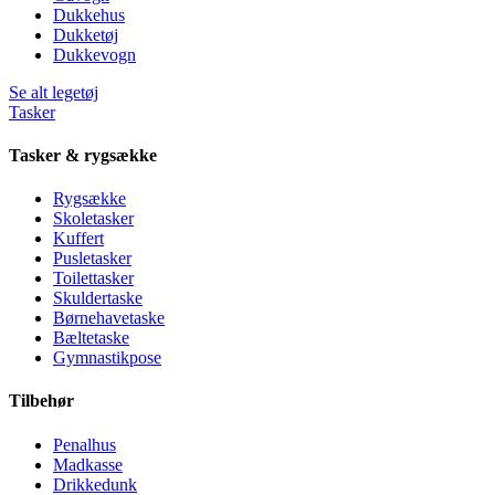
Dukkehus
Dukketøj
Dukkevogn
Se alt legetøj
Tasker
Tasker & rygsække
Rygsække
Skoletasker
Kuffert
Pusletasker
Toilettasker
Skuldertaske
Børnehavetaske
Bæltetaske
Gymnastikpose
Tilbehør
Penalhus
Madkasse
Drikkedunk