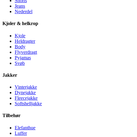
Shorts
Jeans
Nederdel
Kjoler & helkrop
Kjole
Heldragter
Body
Flyverdragt
Pyjamas
Svøb
Jakker
Vinterjakke
Dynejakke
Fleecejakke
Softshelljakke
Tilbehør
Elefanthue
Luffer