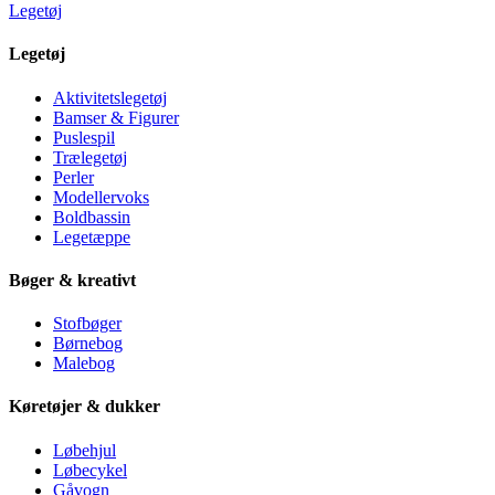
Legetøj
Legetøj
Aktivitetslegetøj
Bamser & Figurer
Puslespil
Trælegetøj
Perler
Modellervoks
Boldbassin
Legetæppe
Bøger & kreativt
Stofbøger
Børnebog
Malebog
Køretøjer & dukker
Løbehjul
Løbecykel
Gåvogn