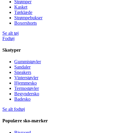
Strømper
Kasket
Tørklæde
Strømpebukser
Boxershorts
Se alt tøj
Fodtøj
Skotyper
Gummistøvler
Sandaler
Sneakers
Vinterstøvler
Hjemmesko
Termostøvler
Begyndersko
Badesko
Se alt fodtøj
Populære sko-mærker
Bisgaard