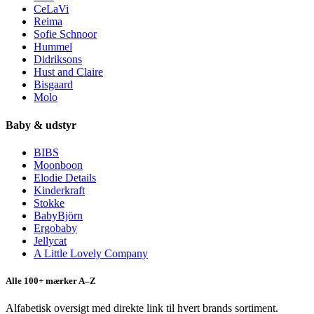
CeLaVi
Reima
Sofie Schnoor
Hummel
Didriksons
Hust and Claire
Bisgaard
Molo
Baby & udstyr
BIBS
Moonboon
Elodie Details
Kinderkraft
Stokke
BabyBjörn
Ergobaby
Jellycat
A Little Lovely Company
Alle 100+ mærker A–Z
Alfabetisk oversigt med direkte link til hvert brands sortiment.