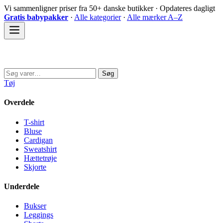
Spring
Vi sammenligner priser fra 50+ danske butikker · Opdateres dagligt
til
Gratis babypakker
·
Alle kategorier
·
Alle mærker A–Z
indhold
Sovedyret
Søg
Søg
efter:
Tøj
Overdele
T-shirt
Bluse
Cardigan
Sweatshirt
Hættetrøje
Skjorte
Underdele
Bukser
Leggings