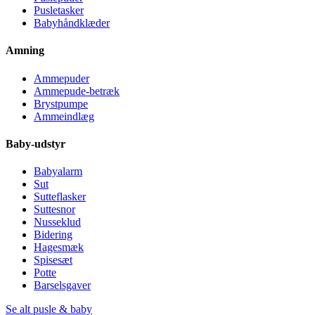
Pusletasker
Babyhåndklæder
Amning
Ammepuder
Ammepude-betræk
Brystpumpe
Ammeindlæg
Baby-udstyr
Babyalarm
Sut
Sutteflasker
Suttesnor
Nusseklud
Bidering
Hagesmæk
Spisesæt
Potte
Barselsgaver
Se alt pusle & baby