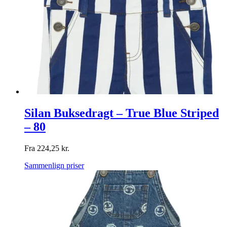
Silan Buksedragt – True Blue Striped
– 80
Fra
224,25
kr.
Sammenlign priser