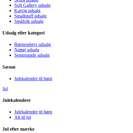
Soft Gallery udsalg
Katvig udsalg
Smallstuff udsalg
Småfolk udsalg
Udsalg efter kategori
Børneudstyr udsalg
Nattøj udsalg
Sengerande udsalg
Sæson
Julekalender til børn
Jul
Julekalendere
Julekalender til børn
Alt til jul
Jul efter mærke