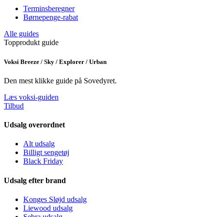
Terminsberegner
Børnepenge-rabat
Alle guides
Topprodukt guide
Voksi Breeze / Sky / Explorer / Urban
Den mest klikke guide på Sovedyret.
Læs voksi-guiden
Tilbud
Udsalg overordnet
Alt udsalg
Billigt sengetøj
Black Friday
Udsalg efter brand
Konges Sløjd udsalg
Liewood udsalg
Sebra udsalg