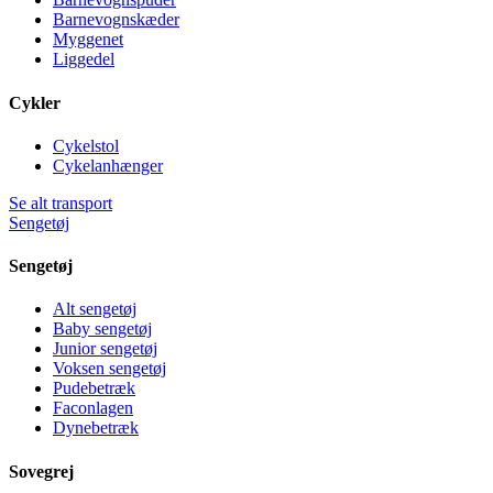
Barnevognskæder
Myggenet
Liggedel
Cykler
Cykelstol
Cykelanhænger
Se alt transport
Sengetøj
Sengetøj
Alt sengetøj
Baby sengetøj
Junior sengetøj
Voksen sengetøj
Pudebetræk
Faconlagen
Dynebetræk
Sovegrej