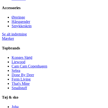
Accessories
Øreringe
Hårspænder
Smykkeskrin
Se alt indretning
Mærker
Topbrands
Konges Sløjd
Liewood
Cam Cam Copenhagen
Sebra
Done By Deer
Ferm Living
That's Mine
Smallstuff
Tøj & sko
Joha