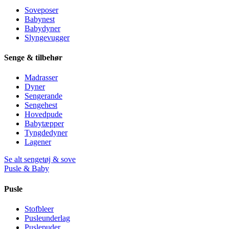
Soveposer
Babynest
Babydyner
Slyngevugger
Senge & tilbehør
Madrasser
Dyner
Sengerande
Sengehest
Hovedpude
Babytæpper
Tyngdedyner
Lagener
Se alt sengetøj & sove
Pusle & Baby
Pusle
Stofbleer
Pusleunderlag
Puslepuder