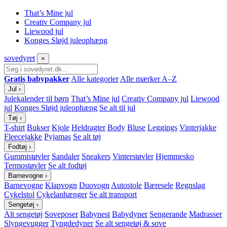
That’s Mine jul
Creativ Company jul
Liewood jul
Konges Sløjd juleophæng
sove
dyret
×
Gratis babypakker
Alle kategorier
Alle mærker A–Z
Jul
›
Julekalender til børn
That’s Mine jul
Creativ Company jul
Liewood
jul
Konges Sløjd juleophæng
Se alt til jul
Tøj
›
T-shirt
Bukser
Kjole
Heldragter
Body
Bluse
Leggings
Vinterjakke
Fleecejakke
Pyjamas
Se alt tøj
Fodtøj
›
Gummistøvler
Sandaler
Sneakers
Vinterstøvler
Hjemmesko
Termostøvler
Se alt fodtøj
Barnevogne
›
Barnevogne
Klapvogn
Duovogn
Autostole
Bæresele
Regnslag
Cykelstol
Cykelanhænger
Se alt transport
Sengetøj
›
Alt sengetøj
Soveposer
Babynest
Babydyner
Sengerande
Madrasser
Slyngevugger
Tyngdedyner
Se alt sengetøj & sove