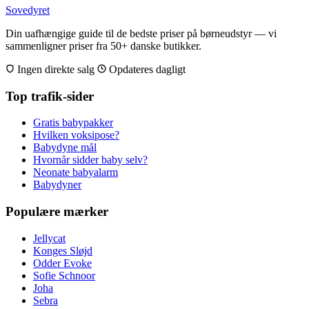
Sovedyret
Din uafhængige guide til de bedste priser på børneudstyr — vi
sammenligner priser fra 50+ danske butikker.
Ingen direkte salg
Opdateres dagligt
Top trafik-sider
Gratis babypakker
Hvilken voksipose?
Babydyne mål
Hvornår sidder baby selv?
Neonate babyalarm
Babydyner
Populære mærker
Jellycat
Konges Sløjd
Odder Evoke
Sofie Schnoor
Joha
Sebra