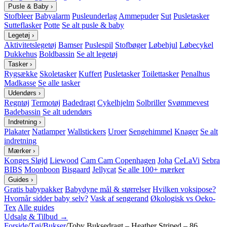
Pusle & Baby
›
Stofbleer
Babyalarm
Pusleunderlag
Ammepuder
Sut
Pusletasker
Sutteflasker
Potte
Se alt pusle & baby
Legetøj
›
Aktivitetslegetøj
Bamser
Puslespil
Stofbøger
Løbehjul
Løbecykel
Dukkehus
Boldbassin
Se alt legetøj
Tasker
›
Rygsække
Skoletasker
Kuffert
Pusletasker
Toilettasker
Penalhus
Madkasse
Se alle tasker
Udendørs
›
Regntøj
Termotøj
Badedragt
Cykelhjelm
Solbriller
Svømmevest
Badebassin
Se alt udendørs
Indretning
›
Plakater
Natlamper
Wallstickers
Uroer
Sengehimmel
Knager
Se alt
indretning
Mærker
›
Konges Sløjd
Liewood
Cam Cam Copenhagen
Joha
CeLaVi
Sebra
BIBS
Moonboon
Bisgaard
Jellycat
Se alle 100+ mærker
Guides
›
Gratis babypakker
Babydyne mål & størrelser
Hvilken voksipose?
Hvornår sidder baby selv?
Vask af sengerand
Økologisk vs Oeko-
Tex
Alle guides
Udsalg & Tilbud →
Forside
/
Tøj
/
Bukser
/
Toby Buksedragt – Heather Striped – 86