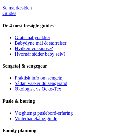
Se mærkesiden
Guides
De 4 mest besøgte guides
Gratis babypakker
Babydyne mål & størrelser
Hvilken voksipose?
Hvornår sidder baby selv?
Sengetøj & sengegear
Praktisk info om sengetøj
Sådan vasker du sengerand
Økologisk vs Oeko-Tex
Pusle & bæring
Væghængt puslebord-erfaring
Vinterbadekåbe-guide
Family planning