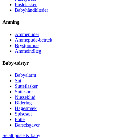
Pusletasker
Babyhåndklæder
Amning
Ammepuder
Ammepude-betræk
Brystpumpe
Ammeindlæg
Baby-udstyr
Babyalarm
Sut
Sutteflasker
Suttesnor
Nusseklud
Bidering
Hagesmæk
Spisesæt
Potte
Barselsgaver
Se alt pusle & baby