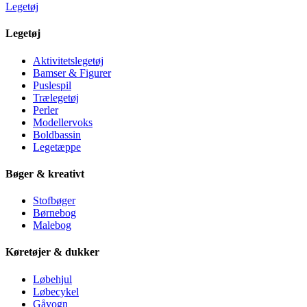
Legetøj
Legetøj
Aktivitetslegetøj
Bamser & Figurer
Puslespil
Trælegetøj
Perler
Modellervoks
Boldbassin
Legetæppe
Bøger & kreativt
Stofbøger
Børnebog
Malebog
Køretøjer & dukker
Løbehjul
Løbecykel
Gåvogn