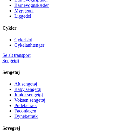
Barnevognskæder
Myggenet
Liggedel
Cykler
Cykelstol
Cykelanhænger
Se alt transport
Sengetøj
Sengetøj
Alt sengetøj
Baby sengetøj
Junior sengetøj
Voksen sengetøj
Pudebetræk
Faconlagen
Dynebetræk
Sovegrej