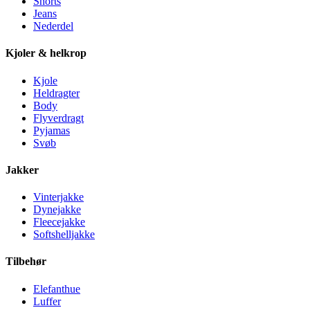
Shorts
Jeans
Nederdel
Kjoler & helkrop
Kjole
Heldragter
Body
Flyverdragt
Pyjamas
Svøb
Jakker
Vinterjakke
Dynejakke
Fleecejakke
Softshelljakke
Tilbehør
Elefanthue
Luffer