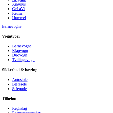
Angulus
CeLaVi
Reima
Hummel
Barnevogne
Vogntyper
Barnevogne
Klapvogn
Duovogn
Tvillingevogn
Sikkerhed & bæring
Autostole
Bæresele
Selepude
Tilbehør
Regnslag
Barnevognspuder