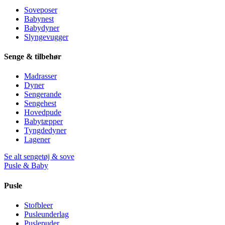
Soveposer
Babynest
Babydyner
Slyngevugger
Senge & tilbehør
Madrasser
Dyner
Sengerande
Sengehest
Hovedpude
Babytæpper
Tyngdedyner
Lagener
Se alt sengetøj & sove
Pusle & Baby
Pusle
Stofbleer
Pusleunderlag
Puslepuder