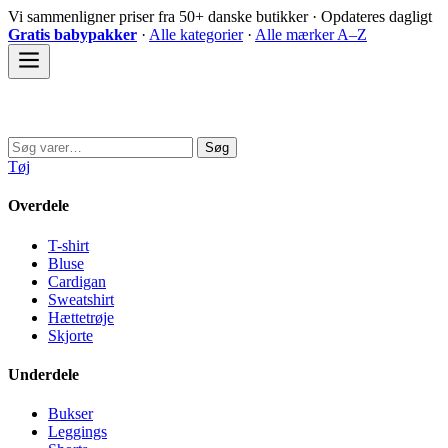
Spring
Vi sammenligner priser fra 50+ danske butikker · Opdateres dagligt
til
Gratis babypakker
·
Alle kategorier
·
Alle mærker A–Z
indhold
Sovedyret
Søg
Søg
efter:
Tøj
Overdele
T-shirt
Bluse
Cardigan
Sweatshirt
Hættetrøje
Skjorte
Underdele
Bukser
Leggings