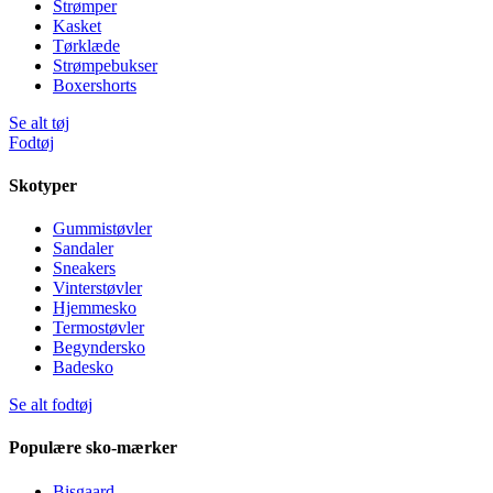
Strømper
Kasket
Tørklæde
Strømpebukser
Boxershorts
Se alt tøj
Fodtøj
Skotyper
Gummistøvler
Sandaler
Sneakers
Vinterstøvler
Hjemmesko
Termostøvler
Begyndersko
Badesko
Se alt fodtøj
Populære sko-mærker
Bisgaard