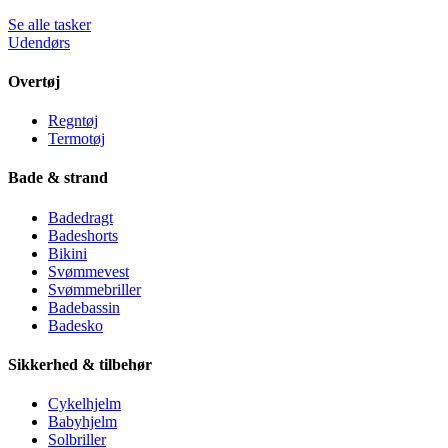
Se alle tasker
Udendørs
Overtøj
Regntøj
Termotøj
Bade & strand
Badedragt
Badeshorts
Bikini
Svømmevest
Svømmebriller
Badebassin
Badesko
Sikkerhed & tilbehør
Cykelhjelm
Babyhjelm
Solbriller