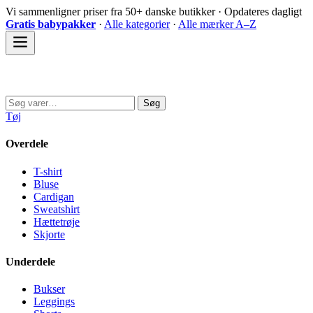
Spring
Vi sammenligner priser fra 50+ danske butikker · Opdateres dagligt
til
Gratis babypakker
·
Alle kategorier
·
Alle mærker A–Z
indhold
Sovedyret
Søg
Søg
efter:
Tøj
Overdele
T-shirt
Bluse
Cardigan
Sweatshirt
Hættetrøje
Skjorte
Underdele
Bukser
Leggings