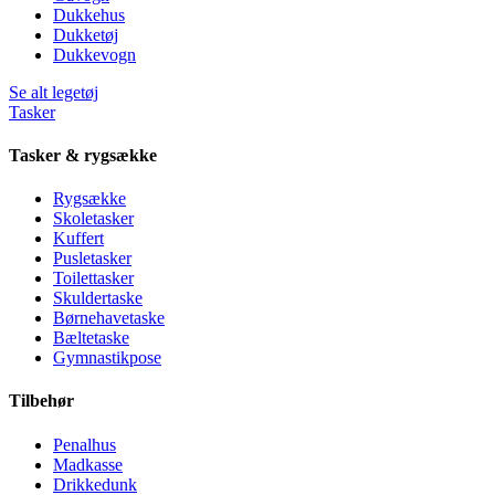
Dukkehus
Dukketøj
Dukkevogn
Se alt legetøj
Tasker
Tasker & rygsække
Rygsække
Skoletasker
Kuffert
Pusletasker
Toilettasker
Skuldertaske
Børnehavetaske
Bæltetaske
Gymnastikpose
Tilbehør
Penalhus
Madkasse
Drikkedunk