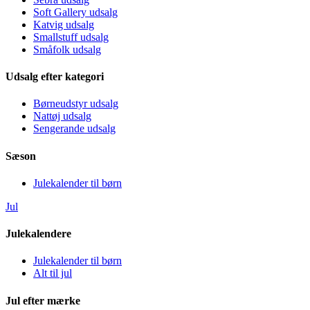
Soft Gallery udsalg
Katvig udsalg
Smallstuff udsalg
Småfolk udsalg
Udsalg efter kategori
Børneudstyr udsalg
Nattøj udsalg
Sengerande udsalg
Sæson
Julekalender til børn
Jul
Julekalendere
Julekalender til børn
Alt til jul
Jul efter mærke