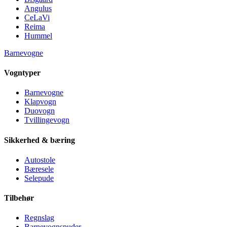
Angulus
CeLaVi
Reima
Hummel
Barnevogne
Vogntyper
Barnevogne
Klapvogn
Duovogn
Tvillingevogn
Sikkerhed & bæring
Autostole
Bæresele
Selepude
Tilbehør
Regnslag
Barnevognspuder