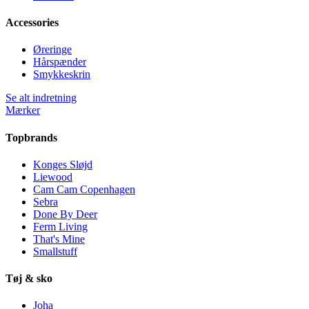
Accessories
Øreringe
Hårspænder
Smykkeskrin
Se alt indretning
Mærker
Topbrands
Konges Sløjd
Liewood
Cam Cam Copenhagen
Sebra
Done By Deer
Ferm Living
That's Mine
Smallstuff
Tøj & sko
Joha