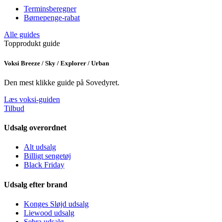
Terminsberegner
Børnepenge-rabat
Alle guides
Topprodukt guide
Voksi Breeze / Sky / Explorer / Urban
Den mest klikke guide på Sovedyret.
Læs voksi-guiden
Tilbud
Udsalg overordnet
Alt udsalg
Billigt sengetøj
Black Friday
Udsalg efter brand
Konges Sløjd udsalg
Liewood udsalg
Sebra udsalg