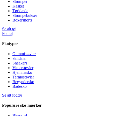
Strømper
Kasket
Tørklæde
Strømpebukser
Boxershorts
Se alt tøj
Fodtøj
Skotyper
Gummistøvler
Sandaler
Sneakers
Vinterstøvler
Hjemmesko
Termostøvler
Begyndersko
Badesko
Se alt fodtøj
Populære sko-mærker
Bisgaard