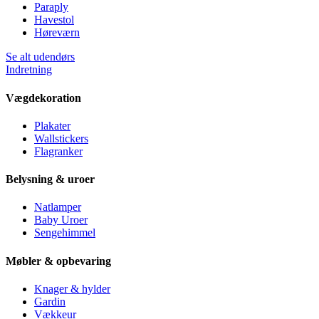
Paraply
Havestol
Høreværn
Se alt udendørs
Indretning
Vægdekoration
Plakater
Wallstickers
Flagranker
Belysning & uroer
Natlamper
Baby Uroer
Sengehimmel
Møbler & opbevaring
Knager & hylder
Gardin
Vækkeur