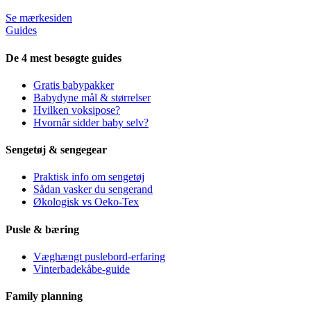
Se mærkesiden
Guides
De 4 mest besøgte guides
Gratis babypakker
Babydyne mål & størrelser
Hvilken voksipose?
Hvornår sidder baby selv?
Sengetøj & sengegear
Praktisk info om sengetøj
Sådan vasker du sengerand
Økologisk vs Oeko-Tex
Pusle & bæring
Væghængt puslebord-erfaring
Vinterbadekåbe-guide
Family planning