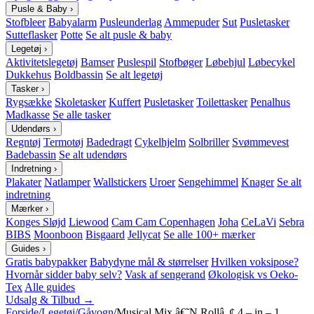
Pusle & Baby
›
Stofbleer
Babyalarm
Pusleunderlag
Ammepuder
Sut
Pusletasker
Sutteflasker
Potte
Se alt pusle & baby
Legetøj
›
Aktivitetslegetøj
Bamser
Puslespil
Stofbøger
Løbehjul
Løbecykel
Dukkehus
Boldbassin
Se alt legetøj
Tasker
›
Rygsække
Skoletasker
Kuffert
Pusletasker
Toilettasker
Penalhus
Madkasse
Se alle tasker
Udendørs
›
Regntøj
Termotøj
Badedragt
Cykelhjelm
Solbriller
Svømmevest
Badebassin
Se alt udendørs
Indretning
›
Plakater
Natlamper
Wallstickers
Uroer
Sengehimmel
Knager
Se alt
indretning
Mærker
›
Konges Sløjd
Liewood
Cam Cam Copenhagen
Joha
CeLaVi
Sebra
BIBS
Moonboon
Bisgaard
Jellycat
Se alle 100+ mærker
Guides
›
Gratis babypakker
Babydyne mål & størrelser
Hvilken voksipose?
Hvornår sidder baby selv?
Vask af sengerand
Økologisk vs Oeko-
Tex
Alle guides
Udsalg & Tilbud →
Forside
/
Legetøj
/
Gåvogn
/
Musical Mix â€˜N Rollâ„¢ 4 – in – 1