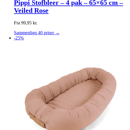
Pippi Stofbleer – 4 pak – 65×65 cm –
Veiled Rose
Fra
99,95
kr.
Sammenlign 40 priser →
-25%