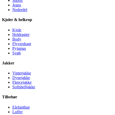
Shorts
Jeans
Nederdel
Kjoler & helkrop
Kjole
Heldragter
Body
Flyverdragt
Pyjamas
Svøb
Jakker
Vinterjakke
Dynejakke
Fleecejakke
Softshelljakke
Tilbehør
Elefanthue
Luffer