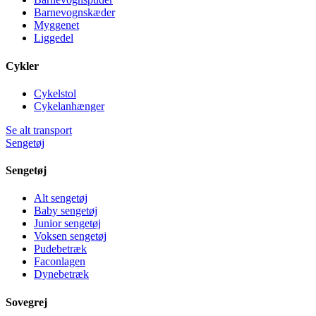
Barnevognskæder
Myggenet
Liggedel
Cykler
Cykelstol
Cykelanhænger
Se alt transport
Sengetøj
Sengetøj
Alt sengetøj
Baby sengetøj
Junior sengetøj
Voksen sengetøj
Pudebetræk
Faconlagen
Dynebetræk
Sovegrej