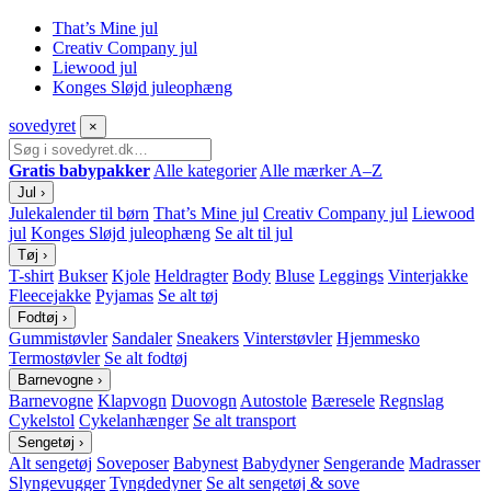
That’s Mine jul
Creativ Company jul
Liewood jul
Konges Sløjd juleophæng
sove
dyret
×
Gratis babypakker
Alle kategorier
Alle mærker A–Z
Jul
›
Julekalender til børn
That’s Mine jul
Creativ Company jul
Liewood
jul
Konges Sløjd juleophæng
Se alt til jul
Tøj
›
T-shirt
Bukser
Kjole
Heldragter
Body
Bluse
Leggings
Vinterjakke
Fleecejakke
Pyjamas
Se alt tøj
Fodtøj
›
Gummistøvler
Sandaler
Sneakers
Vinterstøvler
Hjemmesko
Termostøvler
Se alt fodtøj
Barnevogne
›
Barnevogne
Klapvogn
Duovogn
Autostole
Bæresele
Regnslag
Cykelstol
Cykelanhænger
Se alt transport
Sengetøj
›
Alt sengetøj
Soveposer
Babynest
Babydyner
Sengerande
Madrasser
Slyngevugger
Tyngdedyner
Se alt sengetøj & sove