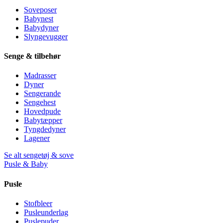
Soveposer
Babynest
Babydyner
Slyngevugger
Senge & tilbehør
Madrasser
Dyner
Sengerande
Sengehest
Hovedpude
Babytæpper
Tyngdedyner
Lagener
Se alt sengetøj & sove
Pusle & Baby
Pusle
Stofbleer
Pusleunderlag
Puslepuder