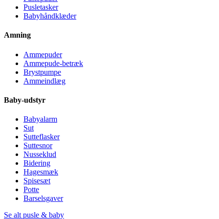
Pusletasker
Babyhåndklæder
Amning
Ammepuder
Ammepude-betræk
Brystpumpe
Ammeindlæg
Baby-udstyr
Babyalarm
Sut
Sutteflasker
Suttesnor
Nusseklud
Bidering
Hagesmæk
Spisesæt
Potte
Barselsgaver
Se alt pusle & baby