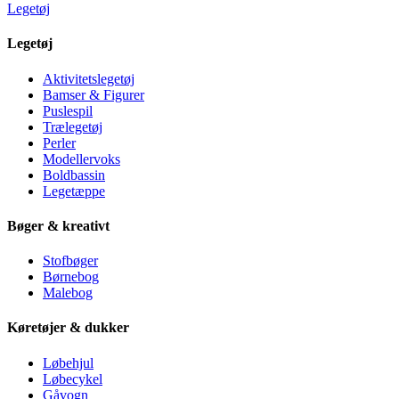
Legetøj
Legetøj
Aktivitetslegetøj
Bamser & Figurer
Puslespil
Trælegetøj
Perler
Modellervoks
Boldbassin
Legetæppe
Bøger & kreativt
Stofbøger
Børnebog
Malebog
Køretøjer & dukker
Løbehjul
Løbecykel
Gåvogn