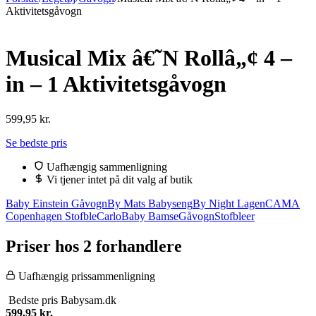
Aktivitetsgåvogn
Musical Mix â€˜N Rollâ„¢ 4 –
in – 1 Aktivitetsgåvogn
599,95
kr.
Se bedste pris
Uafhængig sammenligning
Vi tjener intet på dit valg af butik
Baby Einstein Gåvogn
By Mats Babyseng
By Night Lagen
CAMA
Copenhagen Stofble
CarloBaby Bamse
Gåvogn
Stofbleer
Priser hos 2 forhandlere
Uafhængig prissammenligning
Bedste pris
Babysam.dk
599,95
kr.