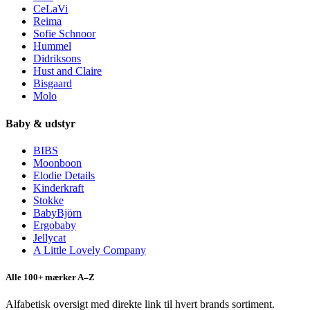
CeLaVi
Reima
Sofie Schnoor
Hummel
Didriksons
Hust and Claire
Bisgaard
Molo
Baby & udstyr
BIBS
Moonboon
Elodie Details
Kinderkraft
Stokke
BabyBjörn
Ergobaby
Jellycat
A Little Lovely Company
Alle 100+ mærker A–Z
Alfabetisk oversigt med direkte link til hvert brands sortiment.