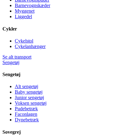
Barnevognskæder
Myggenet
Liggedel
Cykler
Cykelstol
Cykelanhænger
Se alt transport
Sengetøj
Sengetøj
Alt sengetøj
Baby sengetøj
Junior sengetøj
Voksen sengetøj
Pudebetræk
Faconlagen
Dynebetræk
Sovegrej