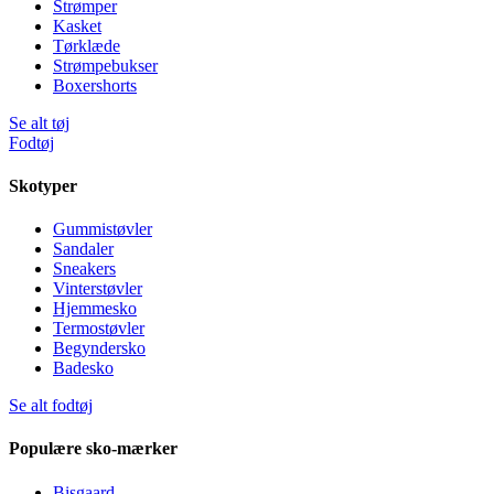
Strømper
Kasket
Tørklæde
Strømpebukser
Boxershorts
Se alt tøj
Fodtøj
Skotyper
Gummistøvler
Sandaler
Sneakers
Vinterstøvler
Hjemmesko
Termostøvler
Begyndersko
Badesko
Se alt fodtøj
Populære sko-mærker
Bisgaard