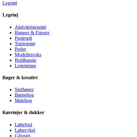
Legetøj
Legetøj
Aktivitetslegetøj
Bamser & Figurer
Puslespil
Trælegetøj
Perler
Modellervoks
Boldbassin
Legetæppe
Bøger & kreativt
Stofbøger
Børnebog
Malebog
Køretøjer & dukker
Løbehjul
Løbecykel
Gåvogn