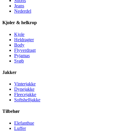
Shorts
Jeans
Nederdel
Kjoler & helkrop
Kjole
Heldragter
Body
Flyverdragt
Pyjamas
Svøb
Jakker
Vinterjakke
Dynejakke
Fleecejakke
Softshelljakke
Tilbehør
Elefanthue
Luffer