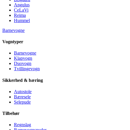
Angulus
CeLaVi
Reima
Hummel
Barnevogne
Vogntyper
Barnevogne
Klapvogn
Duovogn
Tvillingevogn
Sikkerhed & bæring
Autostole
Bæresele
Selepude
Tilbehør
Regnslag
Barnevognspuder