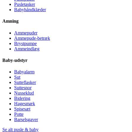
Pusletasker
Babyhåndklæder
Amning
Ammepuder
Ammepude-betræk
Brystpumpe
Ammeindlæg
Baby-udstyr
Babyalarm
Sut
Sutteflasker
Suttesnor
Nusseklud
Bidering
Hagesmæk
Spisesæt
Potte
Barselsgaver
Se alt pusle & baby