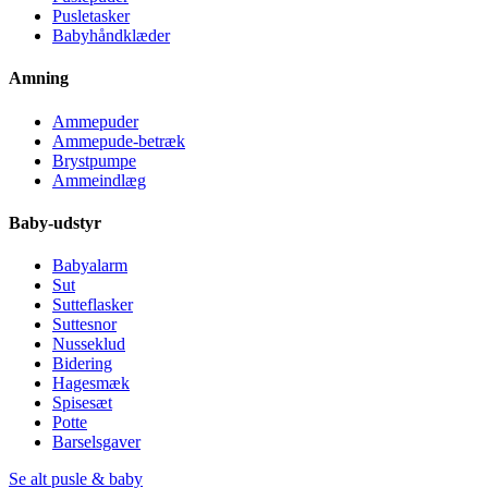
Pusletasker
Babyhåndklæder
Amning
Ammepuder
Ammepude-betræk
Brystpumpe
Ammeindlæg
Baby-udstyr
Babyalarm
Sut
Sutteflasker
Suttesnor
Nusseklud
Bidering
Hagesmæk
Spisesæt
Potte
Barselsgaver
Se alt pusle & baby