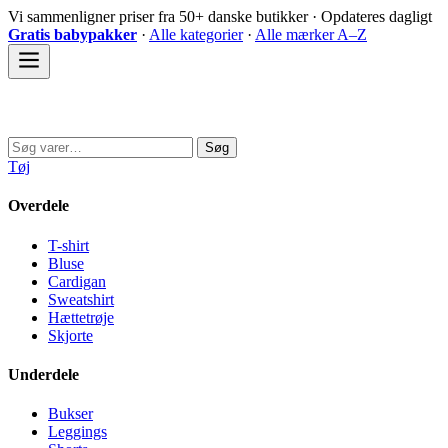
Spring
Vi sammenligner priser fra 50+ danske butikker · Opdateres dagligt
til
Gratis babypakker
·
Alle kategorier
·
Alle mærker A–Z
indhold
Sovedyret
Søg
Søg
efter:
Tøj
Overdele
T-shirt
Bluse
Cardigan
Sweatshirt
Hættetrøje
Skjorte
Underdele
Bukser
Leggings