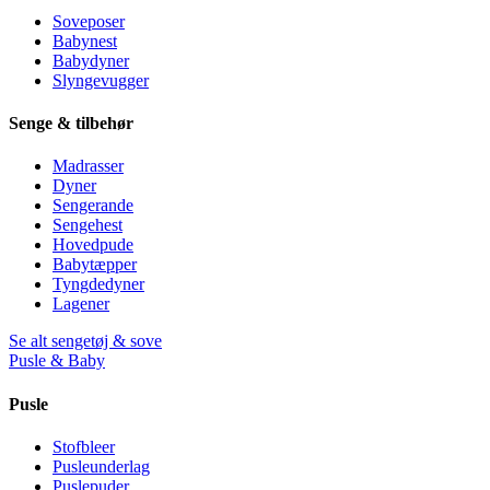
Soveposer
Babynest
Babydyner
Slyngevugger
Senge & tilbehør
Madrasser
Dyner
Sengerande
Sengehest
Hovedpude
Babytæpper
Tyngdedyner
Lagener
Se alt sengetøj & sove
Pusle & Baby
Pusle
Stofbleer
Pusleunderlag
Puslepuder