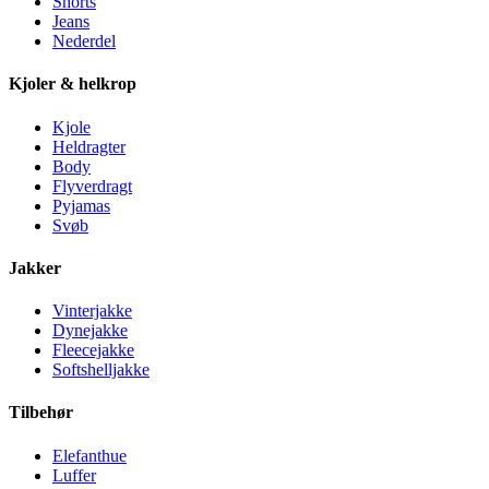
Shorts
Jeans
Nederdel
Kjoler & helkrop
Kjole
Heldragter
Body
Flyverdragt
Pyjamas
Svøb
Jakker
Vinterjakke
Dynejakke
Fleecejakke
Softshelljakke
Tilbehør
Elefanthue
Luffer