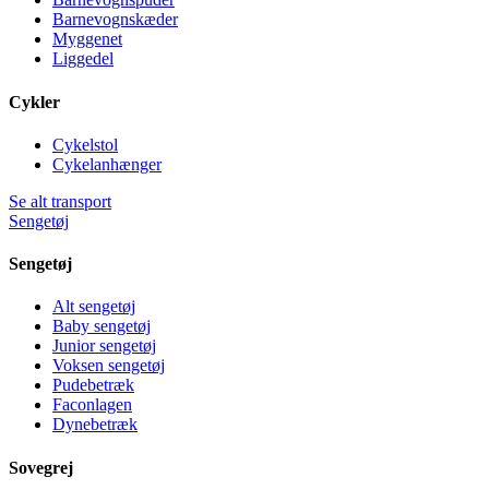
Barnevognskæder
Myggenet
Liggedel
Cykler
Cykelstol
Cykelanhænger
Se alt transport
Sengetøj
Sengetøj
Alt sengetøj
Baby sengetøj
Junior sengetøj
Voksen sengetøj
Pudebetræk
Faconlagen
Dynebetræk
Sovegrej