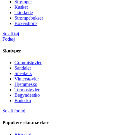
Strømper
Kasket
Tørklæde
Strømpebukser
Boxershorts
Se alt tøj
Fodtøj
Skotyper
Gummistøvler
Sandaler
Sneakers
Vinterstøvler
Hjemmesko
Termostøvler
Begyndersko
Badesko
Se alt fodtøj
Populære sko-mærker
Bisgaard