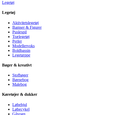
Legetøj
Legetøj
Aktivitetslegetøj
Bamser & Figurer
Puslespil
Trælegetøj
Perler
Modellervoks
Boldbassin
Legetæppe
Bøger & kreativt
Stofbøger
Børnebog
Malebog
Køretøjer & dukker
Løbehjul
Løbecykel
Gåvogn