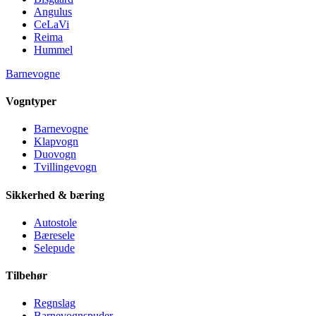
Angulus
CeLaVi
Reima
Hummel
Barnevogne
Vogntyper
Barnevogne
Klapvogn
Duovogn
Tvillingevogn
Sikkerhed & bæring
Autostole
Bæresele
Selepude
Tilbehør
Regnslag
Barnevognspuder