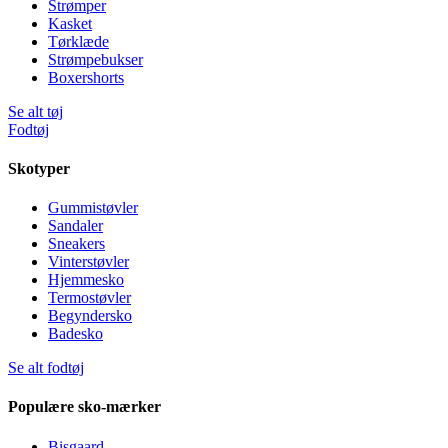
Strømper
Kasket
Tørklæde
Strømpebukser
Boxershorts
Se alt tøj
Fodtøj
Skotyper
Gummistøvler
Sandaler
Sneakers
Vinterstøvler
Hjemmesko
Termostøvler
Begyndersko
Badesko
Se alt fodtøj
Populære sko-mærker
Bisgaard