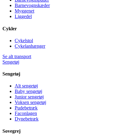
Barnevognskæder
Myggenet
Liggedel
Cykler
Cykelstol
Cykelanhænger
Se alt transport
Sengetøj
Sengetøj
Alt sengetøj
Baby sengetøj
Junior sengetøj
Voksen sengetøj
Pudebetræk
Faconlagen
Dynebetræk
Sovegrej