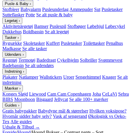
Pusle & Baby
›
Stofbleer
Babyalarm
Pusleunderlag
Ammepuder
Sut
Pusletasker
Sutteflasker
Potte
Se alt pusle & baby
Legetøj
›
Aktivitetslegetøj
Bamser
Puslespil
Stofbøger
Løbehjul
Løbecykel
Dukkehus
Boldbassin
Se alt legetøj
Tasker
›
Rygsække
Skoletasker
Kuffert
Pusletasker
Toilettasker
Penalhus
Madkasse
Se alle tasker
Udendørs
›
Regntøj
Termotøj
Badedragt
Cykelhjelm
Solbriller
Svømmevest
Badebassin
Se alt udendørs
Indretning
›
Plakater
Natlamper
Wallstickers
Uroer
Sengehimmel
Knager
Se alt
indretning
Mærker
›
Konges Sløjd
Liewood
Cam Cam Copenhagen
Joha
CeLaVi
Sebra
BIBS
Moonboon
Bisgaard
Jellycat
Se alle 100+ mærker
Guides
›
Gratis babypakker
Babydyne mål & størrelser
Hvilken voksipose?
Hvornår sidder baby selv?
Vask af sengerand
Økologisk vs Oeko-
Tex
Alle guides
Udsalg & Tilbud →
Forside
/
Hound
/
Hound Bukser – Contrast pants – Sort