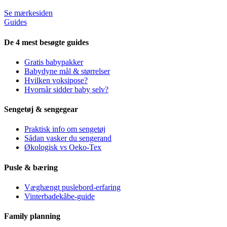
Se mærkesiden
Guides
De 4 mest besøgte guides
Gratis babypakker
Babydyne mål & størrelser
Hvilken voksipose?
Hvornår sidder baby selv?
Sengetøj & sengegear
Praktisk info om sengetøj
Sådan vasker du sengerand
Økologisk vs Oeko-Tex
Pusle & bæring
Væghængt puslebord-erfaring
Vinterbadekåbe-guide
Family planning