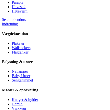
Paraply
Havestol
Høreværn
Se alt udendørs
Indretning
Vægdekoration
Plakater
Wallstickers
Flagranker
Belysning & uroer
Natlamper
Baby Uroer
Sengehimmel
Møbler & opbevaring
Knager & hylder
Gardin
Vækkeur