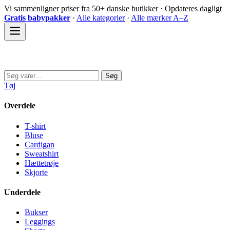
Spring
Vi sammenligner priser fra 50+ danske butikker · Opdateres dagligt
til
Gratis babypakker
·
Alle kategorier
·
Alle mærker A–Z
indhold
Sovedyret
Søg
Søg
efter:
Tøj
Overdele
T-shirt
Bluse
Cardigan
Sweatshirt
Hættetrøje
Skjorte
Underdele
Bukser
Leggings