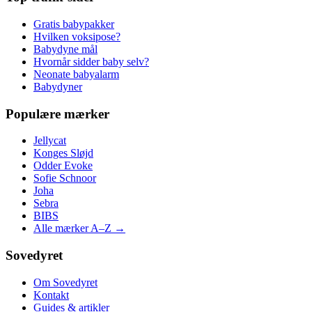
Gratis babypakker
Hvilken voksipose?
Babydyne mål
Hvornår sidder baby selv?
Neonate babyalarm
Babydyner
Populære mærker
Jellycat
Konges Sløjd
Odder Evoke
Sofie Schnoor
Joha
Sebra
BIBS
Alle mærker A–Z →
Sovedyret
Om Sovedyret
Kontakt
Guides & artikler