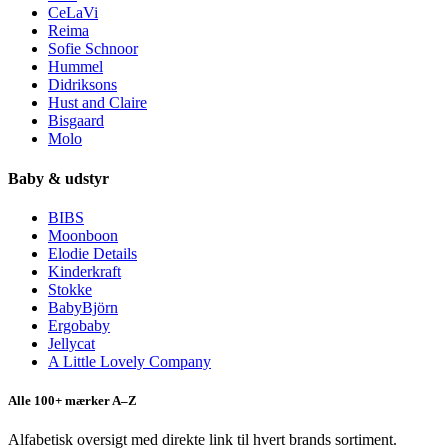
CeLaVi
Reima
Sofie Schnoor
Hummel
Didriksons
Hust and Claire
Bisgaard
Molo
Baby & udstyr
BIBS
Moonboon
Elodie Details
Kinderkraft
Stokke
BabyBjörn
Ergobaby
Jellycat
A Little Lovely Company
Alle 100+ mærker A–Z
Alfabetisk oversigt med direkte link til hvert brands sortiment.