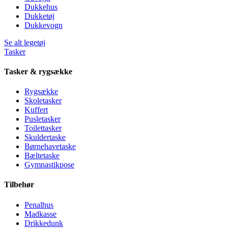
Dukkehus
Dukketøj
Dukkevogn
Se alt legetøj
Tasker
Tasker & rygsække
Rygsække
Skoletasker
Kuffert
Pusletasker
Toilettasker
Skuldertaske
Børnehavetaske
Bæltetaske
Gymnastikpose
Tilbehør
Penalhus
Madkasse
Drikkedunk