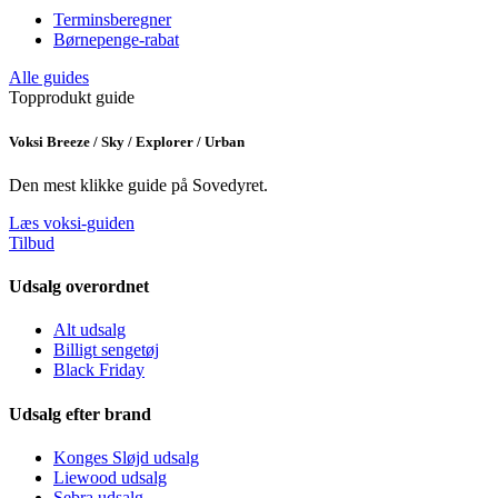
Terminsberegner
Børnepenge-rabat
Alle guides
Topprodukt guide
Voksi Breeze / Sky / Explorer / Urban
Den mest klikke guide på Sovedyret.
Læs voksi-guiden
Tilbud
Udsalg overordnet
Alt udsalg
Billigt sengetøj
Black Friday
Udsalg efter brand
Konges Sløjd udsalg
Liewood udsalg
Sebra udsalg