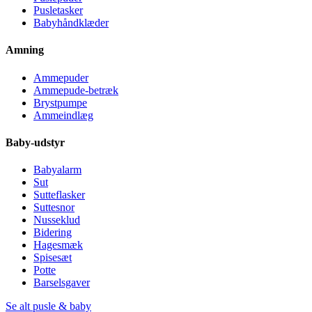
Pusletasker
Babyhåndklæder
Amning
Ammepuder
Ammepude-betræk
Brystpumpe
Ammeindlæg
Baby-udstyr
Babyalarm
Sut
Sutteflasker
Suttesnor
Nusseklud
Bidering
Hagesmæk
Spisesæt
Potte
Barselsgaver
Se alt pusle & baby