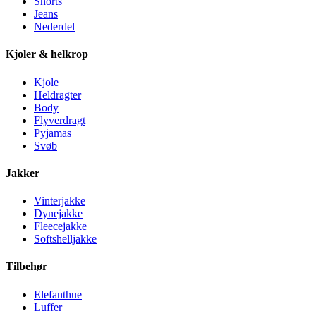
Shorts
Jeans
Nederdel
Kjoler & helkrop
Kjole
Heldragter
Body
Flyverdragt
Pyjamas
Svøb
Jakker
Vinterjakke
Dynejakke
Fleecejakke
Softshelljakke
Tilbehør
Elefanthue
Luffer