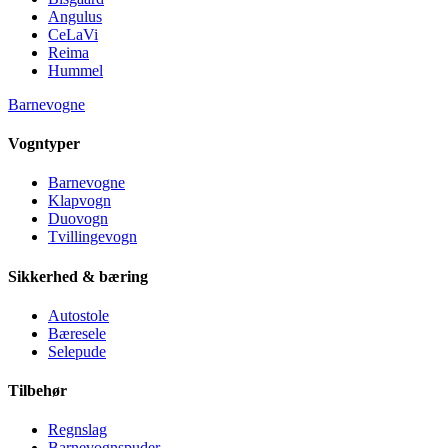
Angulus
CeLaVi
Reima
Hummel
Barnevogne
Vogntyper
Barnevogne
Klapvogn
Duovogn
Tvillingevogn
Sikkerhed & bæring
Autostole
Bæresele
Selepude
Tilbehør
Regnslag
Barnevognspuder