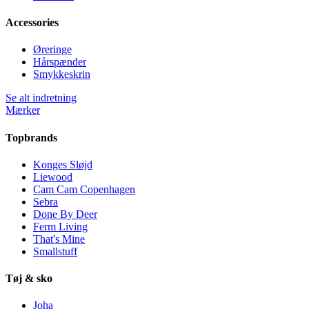
Accessories
Øreringe
Hårspænder
Smykkeskrin
Se alt indretning
Mærker
Topbrands
Konges Sløjd
Liewood
Cam Cam Copenhagen
Sebra
Done By Deer
Ferm Living
That's Mine
Smallstuff
Tøj & sko
Joha