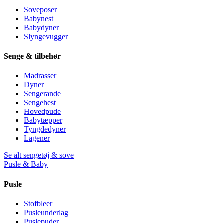
Soveposer
Babynest
Babydyner
Slyngevugger
Senge & tilbehør
Madrasser
Dyner
Sengerande
Sengehest
Hovedpude
Babytæpper
Tyngdedyner
Lagener
Se alt sengetøj & sove
Pusle & Baby
Pusle
Stofbleer
Pusleunderlag
Puslepuder