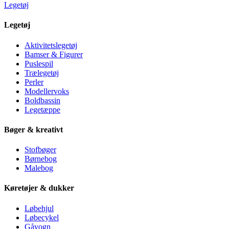
Legetøj
Legetøj
Aktivitetslegetøj
Bamser & Figurer
Puslespil
Trælegetøj
Perler
Modellervoks
Boldbassin
Legetæppe
Bøger & kreativt
Stofbøger
Børnebog
Malebog
Køretøjer & dukker
Løbehjul
Løbecykel
Gåvogn