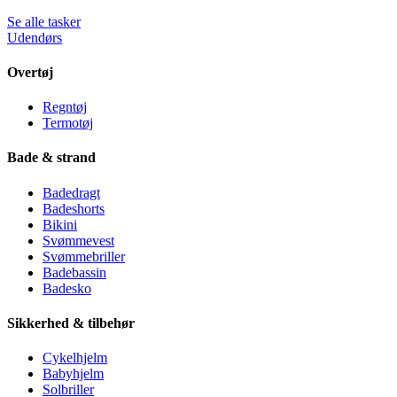
Se alle tasker
Udendørs
Overtøj
Regntøj
Termotøj
Bade & strand
Badedragt
Badeshorts
Bikini
Svømmevest
Svømmebriller
Badebassin
Badesko
Sikkerhed & tilbehør
Cykelhjelm
Babyhjelm
Solbriller