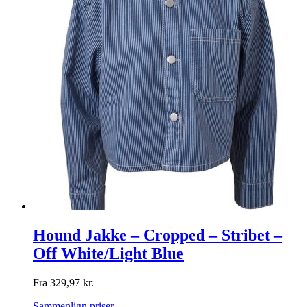
Hound Jakke – Cropped – Stribet –
Off White/Light Blue
Fra
329,97
kr.
Sammenlign priser