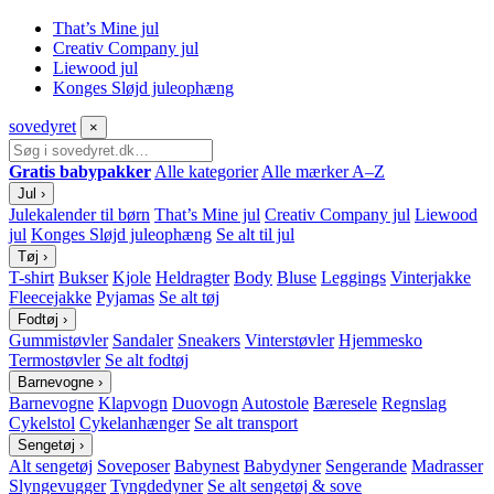
That’s Mine jul
Creativ Company jul
Liewood jul
Konges Sløjd juleophæng
sove
dyret
×
Gratis babypakker
Alle kategorier
Alle mærker A–Z
Jul
›
Julekalender til børn
That’s Mine jul
Creativ Company jul
Liewood
jul
Konges Sløjd juleophæng
Se alt til jul
Tøj
›
T-shirt
Bukser
Kjole
Heldragter
Body
Bluse
Leggings
Vinterjakke
Fleecejakke
Pyjamas
Se alt tøj
Fodtøj
›
Gummistøvler
Sandaler
Sneakers
Vinterstøvler
Hjemmesko
Termostøvler
Se alt fodtøj
Barnevogne
›
Barnevogne
Klapvogn
Duovogn
Autostole
Bæresele
Regnslag
Cykelstol
Cykelanhænger
Se alt transport
Sengetøj
›
Alt sengetøj
Soveposer
Babynest
Babydyner
Sengerande
Madrasser
Slyngevugger
Tyngdedyner
Se alt sengetøj & sove