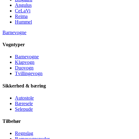
Angulus
CeLaVi
Reima
Hummel
Barnevogne
Vogntyper
Barnevogne
Klapvogn
Duovogn
Tvillingevogn
Sikkerhed & bæring
Autostole
Bæresele
Selepude
Tilbehør
Regnslag
Barnevognspuder