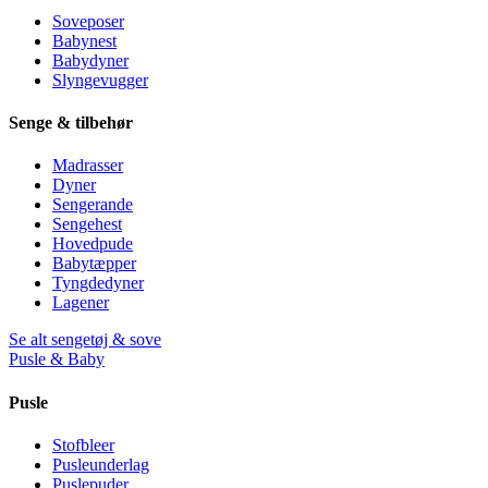
Soveposer
Babynest
Babydyner
Slyngevugger
Senge & tilbehør
Madrasser
Dyner
Sengerande
Sengehest
Hovedpude
Babytæpper
Tyngdedyner
Lagener
Se alt sengetøj & sove
Pusle & Baby
Pusle
Stofbleer
Pusleunderlag
Puslepuder