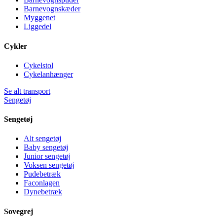
Barnevognskæder
Myggenet
Liggedel
Cykler
Cykelstol
Cykelanhænger
Se alt transport
Sengetøj
Sengetøj
Alt sengetøj
Baby sengetøj
Junior sengetøj
Voksen sengetøj
Pudebetræk
Faconlagen
Dynebetræk
Sovegrej