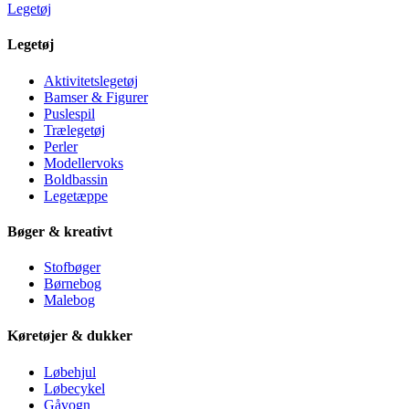
Legetøj
Legetøj
Aktivitetslegetøj
Bamser & Figurer
Puslespil
Trælegetøj
Perler
Modellervoks
Boldbassin
Legetæppe
Bøger & kreativt
Stofbøger
Børnebog
Malebog
Køretøjer & dukker
Løbehjul
Løbecykel
Gåvogn