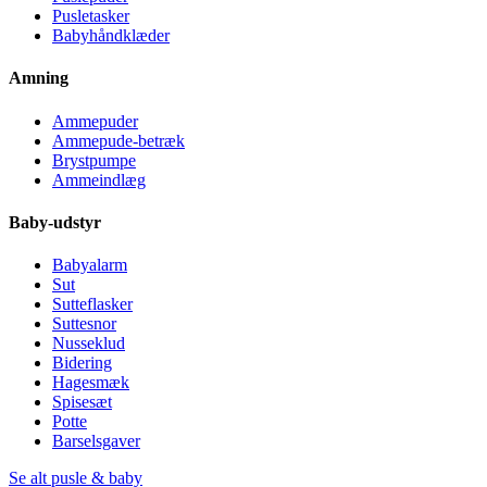
Pusletasker
Babyhåndklæder
Amning
Ammepuder
Ammepude-betræk
Brystpumpe
Ammeindlæg
Baby-udstyr
Babyalarm
Sut
Sutteflasker
Suttesnor
Nusseklud
Bidering
Hagesmæk
Spisesæt
Potte
Barselsgaver
Se alt pusle & baby