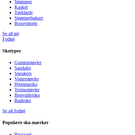
Strømper
Kasket
Tørklæde
Strømpebukser
Boxershorts
Se alt tøj
Fodtøj
Skotyper
Gummistøvler
Sandaler
Sneakers
Vinterstøvler
Hjemmesko
Termostøvler
Begyndersko
Badesko
Se alt fodtøj
Populære sko-mærker
Bisgaard