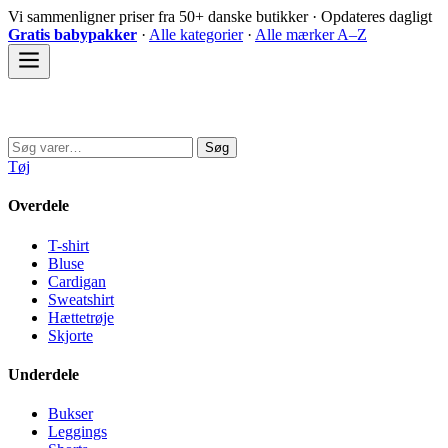
Spring
Vi sammenligner priser fra 50+ danske butikker · Opdateres dagligt
til
Gratis babypakker
·
Alle kategorier
·
Alle mærker A–Z
indhold
Sovedyret
Søg
Søg
efter:
Tøj
Overdele
T-shirt
Bluse
Cardigan
Sweatshirt
Hættetrøje
Skjorte
Underdele
Bukser
Leggings