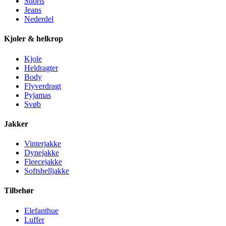
Shorts
Jeans
Nederdel
Kjoler & helkrop
Kjole
Heldragter
Body
Flyverdragt
Pyjamas
Svøb
Jakker
Vinterjakke
Dynejakke
Fleecejakke
Softshelljakke
Tilbehør
Elefanthue
Luffer