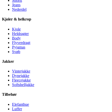
Shorts
Jeans
Nederdel
Kjoler & helkrop
Kjole
Heldragter
Body
Flyverdragt
Pyjamas
Svøb
Jakker
Vinterjakke
Dynejakke
Fleecejakke
Softshelljakke
Tilbehør
Elefanthue
Luffer