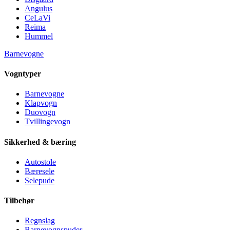
Angulus
CeLaVi
Reima
Hummel
Barnevogne
Vogntyper
Barnevogne
Klapvogn
Duovogn
Tvillingevogn
Sikkerhed & bæring
Autostole
Bæresele
Selepude
Tilbehør
Regnslag
Barnevognspuder