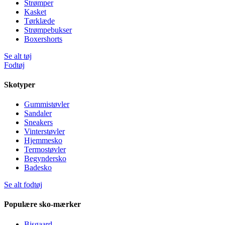
Strømper
Kasket
Tørklæde
Strømpebukser
Boxershorts
Se alt tøj
Fodtøj
Skotyper
Gummistøvler
Sandaler
Sneakers
Vinterstøvler
Hjemmesko
Termostøvler
Begyndersko
Badesko
Se alt fodtøj
Populære sko-mærker
Bisgaard