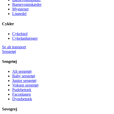
Barnevognskæder
Myggenet
Liggedel
Cykler
Cykelstol
Cykelanhænger
Se alt transport
Sengetøj
Sengetøj
Alt sengetøj
Baby sengetøj
Junior sengetøj
Voksen sengetøj
Pudebetræk
Faconlagen
Dynebetræk
Sovegrej