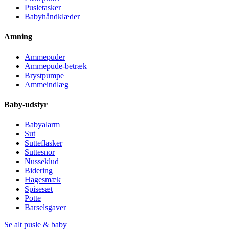
Pusletasker
Babyhåndklæder
Amning
Ammepuder
Ammepude-betræk
Brystpumpe
Ammeindlæg
Baby-udstyr
Babyalarm
Sut
Sutteflasker
Suttesnor
Nusseklud
Bidering
Hagesmæk
Spisesæt
Potte
Barselsgaver
Se alt pusle & baby