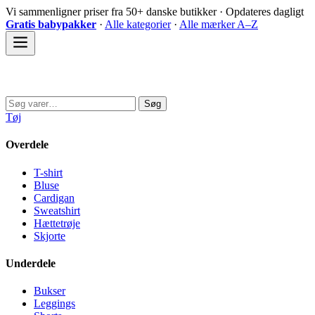
Spring
Vi sammenligner priser fra 50+ danske butikker · Opdateres dagligt
til
Gratis babypakker
·
Alle kategorier
·
Alle mærker A–Z
indhold
Sovedyret
Søg
Søg
efter:
Tøj
Overdele
T-shirt
Bluse
Cardigan
Sweatshirt
Hættetrøje
Skjorte
Underdele
Bukser
Leggings