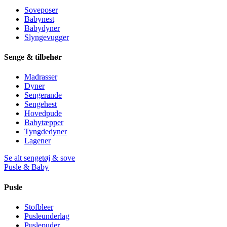
Soveposer
Babynest
Babydyner
Slyngevugger
Senge & tilbehør
Madrasser
Dyner
Sengerande
Sengehest
Hovedpude
Babytæpper
Tyngdedyner
Lagener
Se alt sengetøj & sove
Pusle & Baby
Pusle
Stofbleer
Pusleunderlag
Puslepuder