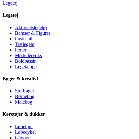
Legetøj
Legetøj
Aktivitetslegetøj
Bamser & Figurer
Puslespil
Trælegetøj
Perler
Modellervoks
Boldbassin
Legetæppe
Bøger & kreativt
Stofbøger
Børnebog
Malebog
Køretøjer & dukker
Løbehjul
Løbecykel
Gåvogn