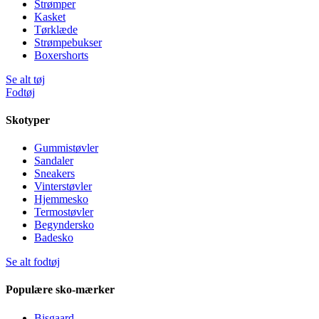
Strømper
Kasket
Tørklæde
Strømpebukser
Boxershorts
Se alt tøj
Fodtøj
Skotyper
Gummistøvler
Sandaler
Sneakers
Vinterstøvler
Hjemmesko
Termostøvler
Begyndersko
Badesko
Se alt fodtøj
Populære sko-mærker
Bisgaard