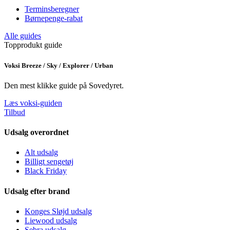
Terminsberegner
Børnepenge-rabat
Alle guides
Topprodukt guide
Voksi Breeze / Sky / Explorer / Urban
Den mest klikke guide på Sovedyret.
Læs voksi-guiden
Tilbud
Udsalg overordnet
Alt udsalg
Billigt sengetøj
Black Friday
Udsalg efter brand
Konges Sløjd udsalg
Liewood udsalg
Sebra udsalg