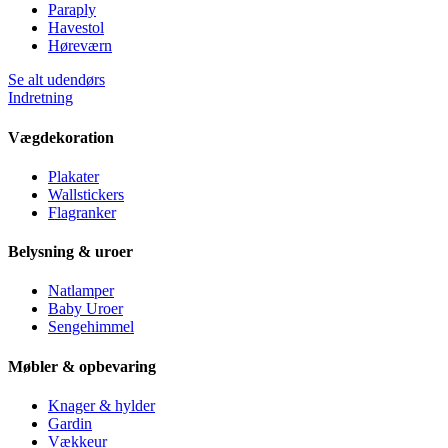
Paraply
Havestol
Høreværn
Se alt udendørs
Indretning
Vægdekoration
Plakater
Wallstickers
Flagranker
Belysning & uroer
Natlamper
Baby Uroer
Sengehimmel
Møbler & opbevaring
Knager & hylder
Gardin
Vækkeur