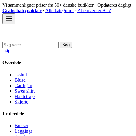
Spring
Vi sammenligner priser fra 50+ danske butikker · Opdateres dagligt
til
Gratis babypakker
·
Alle kategorier
·
Alle mærker A–Z
indhold
Sovedyret
Søg
Søg
efter:
Tøj
Overdele
T-shirt
Bluse
Cardigan
Sweatshirt
Hættetrøje
Skjorte
Underdele
Bukser
Leggings