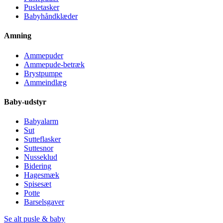
Pusletasker
Babyhåndklæder
Amning
Ammepuder
Ammepude-betræk
Brystpumpe
Ammeindlæg
Baby-udstyr
Babyalarm
Sut
Sutteflasker
Suttesnor
Nusseklud
Bidering
Hagesmæk
Spisesæt
Potte
Barselsgaver
Se alt pusle & baby