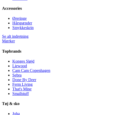
Accessories
Øreringe
Hårspænder
Smykkeskrin
Se alt indretning
Mærker
Topbrands
Konges Sløjd
Liewood
Cam Cam Copenhagen
Sebra
Done By Deer
Ferm Living
That's Mine
Smallstuff
Tøj & sko
Joha