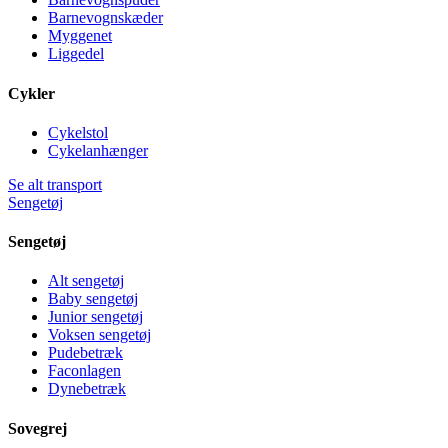
Barnevognskæder
Myggenet
Liggedel
Cykler
Cykelstol
Cykelanhænger
Se alt transport
Sengetøj
Sengetøj
Alt sengetøj
Baby sengetøj
Junior sengetøj
Voksen sengetøj
Pudebetræk
Faconlagen
Dynebetræk
Sovegrej