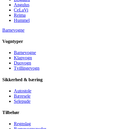
Angulus
CeLaVi
Reima
Hummel
Barnevogne
Vogntyper
Barnevogne
Klapvogn
Duovogn
Tvillingevogn
Sikkerhed & bæring
Autostole
Bæresele
Selepude
Tilbehør
Regnslag
Barnevognspuder