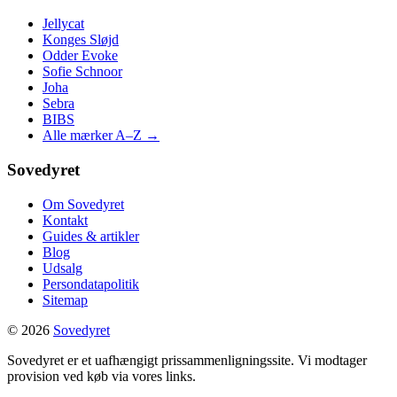
Jellycat
Konges Sløjd
Odder Evoke
Sofie Schnoor
Joha
Sebra
BIBS
Alle mærker A–Z →
Sovedyret
Om Sovedyret
Kontakt
Guides & artikler
Blog
Udsalg
Persondatapolitik
Sitemap
© 2026
Sovedyret
Sovedyret er et uafhængigt prissammenligningssite. Vi modtager
provision ved køb via vores links.