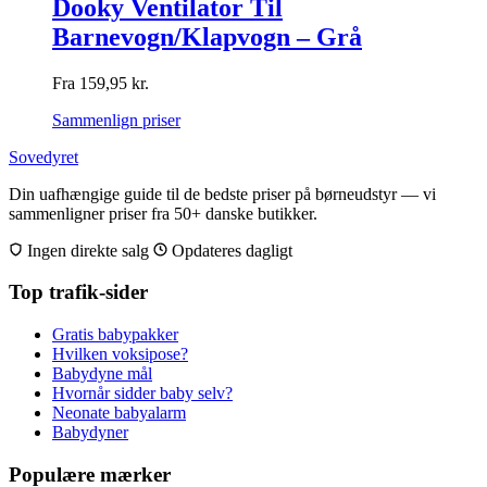
Dooky Ventilator Til
Barnevogn/Klapvogn – Grå
Fra
159,95
kr.
Sammenlign priser
Sovedyret
Din uafhængige guide til de bedste priser på børneudstyr — vi
sammenligner priser fra 50+ danske butikker.
Ingen direkte salg
Opdateres dagligt
Top trafik-sider
Gratis babypakker
Hvilken voksipose?
Babydyne mål
Hvornår sidder baby selv?
Neonate babyalarm
Babydyner
Populære mærker