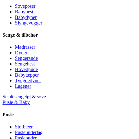
Soveposer
Babynest
Babydyner
Slyngevugger
Senge & tilbehør
Madrasser
Dyner
Sengerande
Sengehest
Hovedpude
Babytæpper
Tyngdedyner
Lagener
Se alt sengetøj & sove
Pusle & Baby
Pusle
Stofbleer
Pusleunderlag
Puslepuder