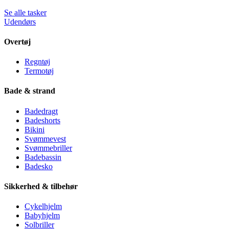
Se alle tasker
Udendørs
Overtøj
Regntøj
Termotøj
Bade & strand
Badedragt
Badeshorts
Bikini
Svømmevest
Svømmebriller
Badebassin
Badesko
Sikkerhed & tilbehør
Cykelhjelm
Babyhjelm
Solbriller