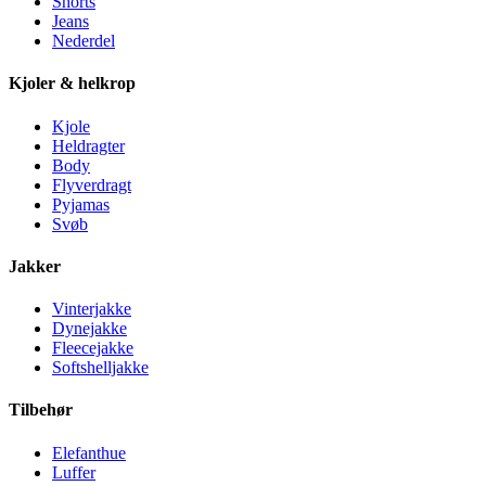
Shorts
Jeans
Nederdel
Kjoler & helkrop
Kjole
Heldragter
Body
Flyverdragt
Pyjamas
Svøb
Jakker
Vinterjakke
Dynejakke
Fleecejakke
Softshelljakke
Tilbehør
Elefanthue
Luffer