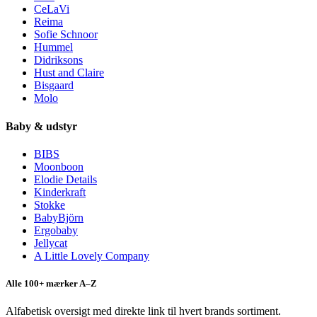
CeLaVi
Reima
Sofie Schnoor
Hummel
Didriksons
Hust and Claire
Bisgaard
Molo
Baby & udstyr
BIBS
Moonboon
Elodie Details
Kinderkraft
Stokke
BabyBjörn
Ergobaby
Jellycat
A Little Lovely Company
Alle 100+ mærker A–Z
Alfabetisk oversigt med direkte link til hvert brands sortiment.