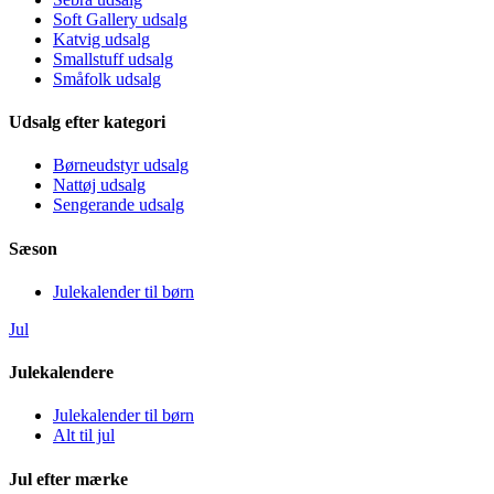
Soft Gallery udsalg
Katvig udsalg
Smallstuff udsalg
Småfolk udsalg
Udsalg efter kategori
Børneudstyr udsalg
Nattøj udsalg
Sengerande udsalg
Sæson
Julekalender til børn
Jul
Julekalendere
Julekalender til børn
Alt til jul
Jul efter mærke