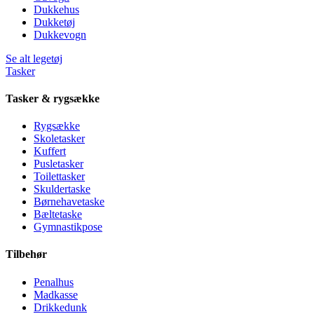
Dukkehus
Dukketøj
Dukkevogn
Se alt legetøj
Tasker
Tasker & rygsække
Rygsække
Skoletasker
Kuffert
Pusletasker
Toilettasker
Skuldertaske
Børnehavetaske
Bæltetaske
Gymnastikpose
Tilbehør
Penalhus
Madkasse
Drikkedunk