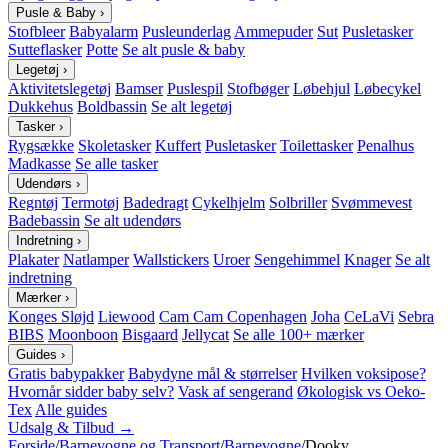
Pusle & Baby
›
Stofbleer
Babyalarm
Pusleunderlag
Ammepuder
Sut
Pusletasker
Sutteflasker
Potte
Se alt pusle & baby
Legetøj
›
Aktivitetslegetøj
Bamser
Puslespil
Stofbøger
Løbehjul
Løbecykel
Dukkehus
Boldbassin
Se alt legetøj
Tasker
›
Rygsække
Skoletasker
Kuffert
Pusletasker
Toilettasker
Penalhus
Madkasse
Se alle tasker
Udendørs
›
Regntøj
Termotøj
Badedragt
Cykelhjelm
Solbriller
Svømmevest
Badebassin
Se alt udendørs
Indretning
›
Plakater
Natlamper
Wallstickers
Uroer
Sengehimmel
Knager
Se alt
indretning
Mærker
›
Konges Sløjd
Liewood
Cam Cam Copenhagen
Joha
CeLaVi
Sebra
BIBS
Moonboon
Bisgaard
Jellycat
Se alle 100+ mærker
Guides
›
Gratis babypakker
Babydyne mål & størrelser
Hvilken voksipose?
Hvornår sidder baby selv?
Vask af sengerand
Økologisk vs Oeko-
Tex
Alle guides
Udsalg & Tilbud →
Forside
/
Barnevogne og Transport
/
Barnevogne
/
Dooky