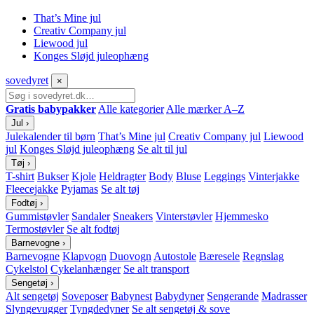
That’s Mine jul
Creativ Company jul
Liewood jul
Konges Sløjd juleophæng
sove
dyret
×
Gratis babypakker
Alle kategorier
Alle mærker A–Z
Jul
›
Julekalender til børn
That’s Mine jul
Creativ Company jul
Liewood
jul
Konges Sløjd juleophæng
Se alt til jul
Tøj
›
T-shirt
Bukser
Kjole
Heldragter
Body
Bluse
Leggings
Vinterjakke
Fleecejakke
Pyjamas
Se alt tøj
Fodtøj
›
Gummistøvler
Sandaler
Sneakers
Vinterstøvler
Hjemmesko
Termostøvler
Se alt fodtøj
Barnevogne
›
Barnevogne
Klapvogn
Duovogn
Autostole
Bæresele
Regnslag
Cykelstol
Cykelanhænger
Se alt transport
Sengetøj
›
Alt sengetøj
Soveposer
Babynest
Babydyner
Sengerande
Madrasser
Slyngevugger
Tyngdedyner
Se alt sengetøj & sove