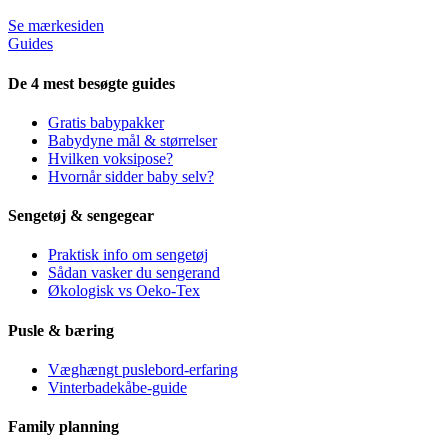
Se mærkesiden
Guides
De 4 mest besøgte guides
Gratis babypakker
Babydyne mål & størrelser
Hvilken voksipose?
Hvornår sidder baby selv?
Sengetøj & sengegear
Praktisk info om sengetøj
Sådan vasker du sengerand
Økologisk vs Oeko-Tex
Pusle & bæring
Væghængt puslebord-erfaring
Vinterbadekåbe-guide
Family planning