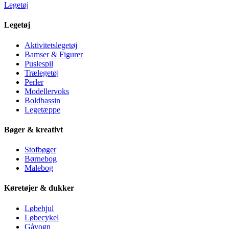
Legetøj
Legetøj
Aktivitetslegetøj
Bamser & Figurer
Puslespil
Trælegetøj
Perler
Modellervoks
Boldbassin
Legetæppe
Bøger & kreativt
Stofbøger
Børnebog
Malebog
Køretøjer & dukker
Løbehjul
Løbecykel
Gåvogn