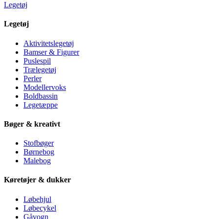
Legetøj
Legetøj
Aktivitetslegetøj
Bamser & Figurer
Puslespil
Trælegetøj
Perler
Modellervoks
Boldbassin
Legetæppe
Bøger & kreativt
Stofbøger
Børnebog
Malebog
Køretøjer & dukker
Løbehjul
Løbecykel
Gåvogn