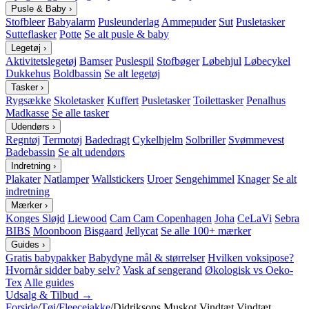
Pusle & Baby
›
Stofbleer
Babyalarm
Pusleunderlag
Ammepuder
Sut
Pusletasker
Sutteflasker
Potte
Se alt pusle & baby
Legetøj
›
Aktivitetslegetøj
Bamser
Puslespil
Stofbøger
Løbehjul
Løbecykel
Dukkehus
Boldbassin
Se alt legetøj
Tasker
›
Rygsække
Skoletasker
Kuffert
Pusletasker
Toilettasker
Penalhus
Madkasse
Se alle tasker
Udendørs
›
Regntøj
Termotøj
Badedragt
Cykelhjelm
Solbriller
Svømmevest
Badebassin
Se alt udendørs
Indretning
›
Plakater
Natlamper
Wallstickers
Uroer
Sengehimmel
Knager
Se alt
indretning
Mærker
›
Konges Sløjd
Liewood
Cam Cam Copenhagen
Joha
CeLaVi
Sebra
BIBS
Moonboon
Bisgaard
Jellycat
Se alle 100+ mærker
Guides
›
Gratis babypakker
Babydyne mål & størrelser
Hvilken voksipose?
Hvornår sidder baby selv?
Vask af sengerand
Økologisk vs Oeko-
Tex
Alle guides
Udsalg & Tilbud →
Forside
/
Tøj
/
Fleecejakke
/
Didriksons Muskot Vindtæt Vindtæt