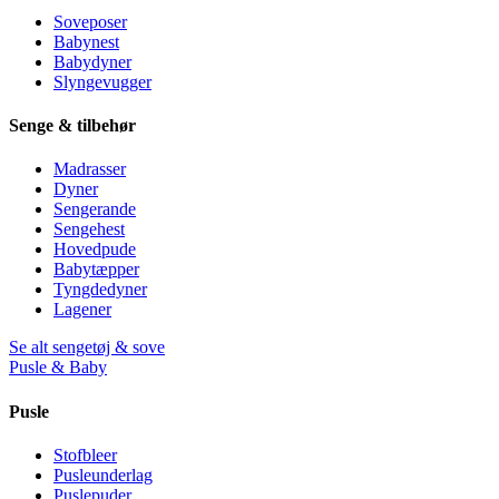
Soveposer
Babynest
Babydyner
Slyngevugger
Senge & tilbehør
Madrasser
Dyner
Sengerande
Sengehest
Hovedpude
Babytæpper
Tyngdedyner
Lagener
Se alt sengetøj & sove
Pusle & Baby
Pusle
Stofbleer
Pusleunderlag
Puslepuder