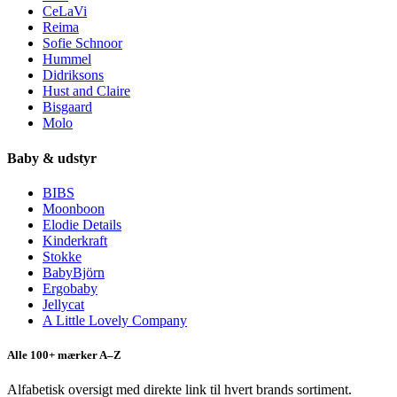
CeLaVi
Reima
Sofie Schnoor
Hummel
Didriksons
Hust and Claire
Bisgaard
Molo
Baby & udstyr
BIBS
Moonboon
Elodie Details
Kinderkraft
Stokke
BabyBjörn
Ergobaby
Jellycat
A Little Lovely Company
Alle 100+ mærker A–Z
Alfabetisk oversigt med direkte link til hvert brands sortiment.