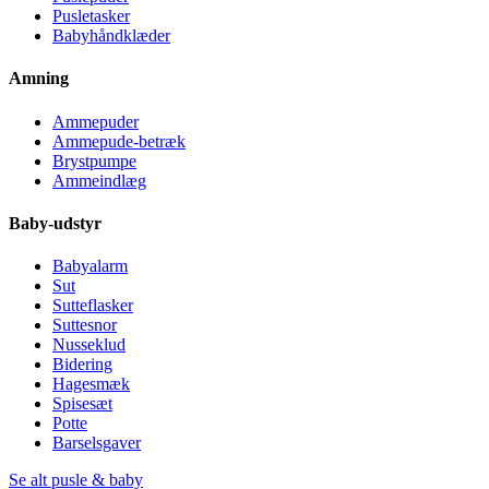
Pusletasker
Babyhåndklæder
Amning
Ammepuder
Ammepude-betræk
Brystpumpe
Ammeindlæg
Baby-udstyr
Babyalarm
Sut
Sutteflasker
Suttesnor
Nusseklud
Bidering
Hagesmæk
Spisesæt
Potte
Barselsgaver
Se alt pusle & baby