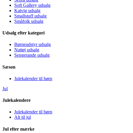
Soft Gallery udsalg
Katvig udsalg
Smallstuff udsalg
Småfolk udsalg
Udsalg efter kategori
Børneudstyr udsalg
Nattøj udsalg
Sengerande udsalg
Sæson
Julekalender til børn
Jul
Julekalendere
Julekalender til børn
Alt til jul
Jul efter mærke