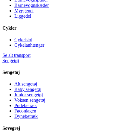
Barnevognskæder
Myggenet
Liggedel
Cykler
Cykelstol
Cykelanhænger
Se alt transport
Sengetøj
Sengetøj
Alt sengetøj
Baby sengetøj
Junior sengetøj
Voksen sengetøj
Pudebetræk
Faconlagen
Dynebetræk
Sovegrej