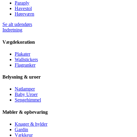
Paraply
Havestol
Høreværn
Se alt udendørs
Indretning
Vægdekoration
Plakater
Wallstickers
Flagranker
Belysning & uroer
Natlamper
Baby Uroer
Sengehimmel
Møbler & opbevaring
Knager & hylder
Gardin
Vækkeur