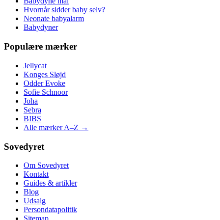
Babydyne mål
Hvornår sidder baby selv?
Neonate babyalarm
Babydyner
Populære mærker
Jellycat
Konges Sløjd
Odder Evoke
Sofie Schnoor
Joha
Sebra
BIBS
Alle mærker A–Z →
Sovedyret
Om Sovedyret
Kontakt
Guides & artikler
Blog
Udsalg
Persondatapolitik
Sitemap