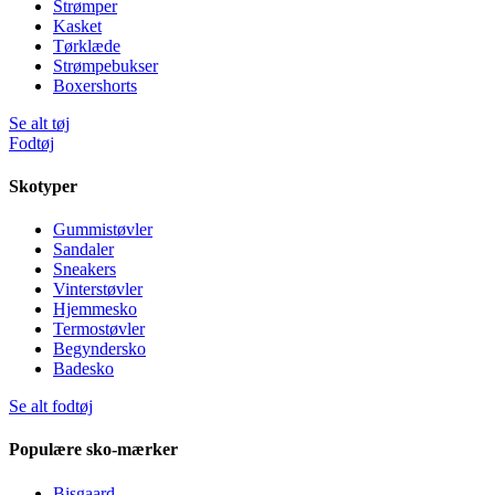
Strømper
Kasket
Tørklæde
Strømpebukser
Boxershorts
Se alt tøj
Fodtøj
Skotyper
Gummistøvler
Sandaler
Sneakers
Vinterstøvler
Hjemmesko
Termostøvler
Begyndersko
Badesko
Se alt fodtøj
Populære sko-mærker
Bisgaard