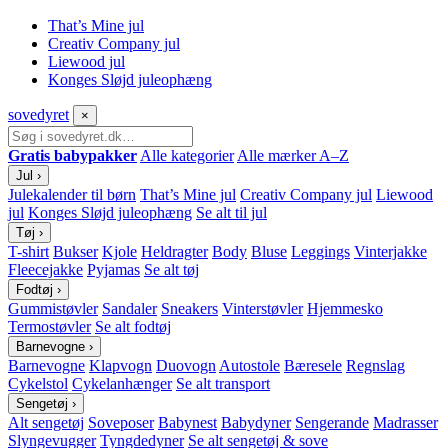
That’s Mine jul
Creativ Company jul
Liewood jul
Konges Sløjd juleophæng
sove
dyret
×
Gratis babypakker
Alle kategorier
Alle mærker A–Z
Jul
›
Julekalender til børn
That’s Mine jul
Creativ Company jul
Liewood
jul
Konges Sløjd juleophæng
Se alt til jul
Tøj
›
T-shirt
Bukser
Kjole
Heldragter
Body
Bluse
Leggings
Vinterjakke
Fleecejakke
Pyjamas
Se alt tøj
Fodtøj
›
Gummistøvler
Sandaler
Sneakers
Vinterstøvler
Hjemmesko
Termostøvler
Se alt fodtøj
Barnevogne
›
Barnevogne
Klapvogn
Duovogn
Autostole
Bæresele
Regnslag
Cykelstol
Cykelanhænger
Se alt transport
Sengetøj
›
Alt sengetøj
Soveposer
Babynest
Babydyner
Sengerande
Madrasser
Slyngevugger
Tyngdedyner
Se alt sengetøj & sove