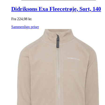
Didriksons Exa Fleecetrøje, Sort, 140
Fra
224,98
kr.
Sammenlign priser