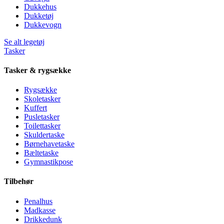
Dukkehus
Dukketøj
Dukkevogn
Se alt legetøj
Tasker
Tasker & rygsække
Rygsække
Skoletasker
Kuffert
Pusletasker
Toilettasker
Skuldertaske
Børnehavetaske
Bæltetaske
Gymnastikpose
Tilbehør
Penalhus
Madkasse
Drikkedunk