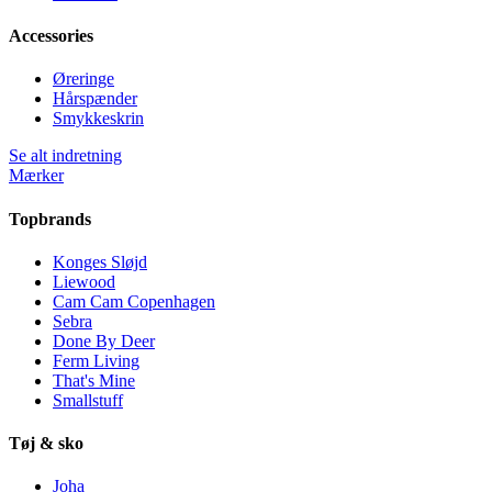
Accessories
Øreringe
Hårspænder
Smykkeskrin
Se alt indretning
Mærker
Topbrands
Konges Sløjd
Liewood
Cam Cam Copenhagen
Sebra
Done By Deer
Ferm Living
That's Mine
Smallstuff
Tøj & sko
Joha