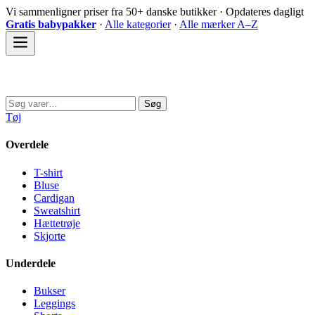
Spring
Vi sammenligner priser fra 50+ danske butikker · Opdateres dagligt
til
Gratis babypakker
·
Alle kategorier
·
Alle mærker A–Z
indhold
Sovedyret
Søg
Søg
efter:
Tøj
Overdele
T-shirt
Bluse
Cardigan
Sweatshirt
Hættetrøje
Skjorte
Underdele
Bukser
Leggings