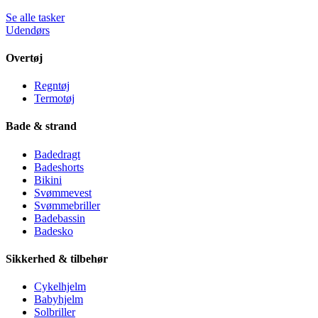
Se alle tasker
Udendørs
Overtøj
Regntøj
Termotøj
Bade & strand
Badedragt
Badeshorts
Bikini
Svømmevest
Svømmebriller
Badebassin
Badesko
Sikkerhed & tilbehør
Cykelhjelm
Babyhjelm
Solbriller