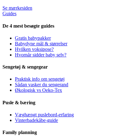
Se mærkesiden
Guides
De 4 mest besøgte guides
Gratis babypakker
Babydyne mål & størrelser
Hvilken voksipose?
Hvornår sidder baby selv?
Sengetøj & sengegear
Praktisk info om sengetøj
Sådan vasker du sengerand
Økologisk vs Oeko-Tex
Pusle & bæring
Væghængt puslebord-erfaring
Vinterbadekåbe-guide
Family planning