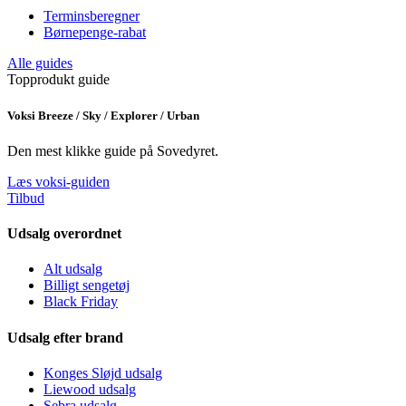
Terminsberegner
Børnepenge-rabat
Alle guides
Topprodukt guide
Voksi Breeze / Sky / Explorer / Urban
Den mest klikke guide på Sovedyret.
Læs voksi-guiden
Tilbud
Udsalg overordnet
Alt udsalg
Billigt sengetøj
Black Friday
Udsalg efter brand
Konges Sløjd udsalg
Liewood udsalg
Sebra udsalg