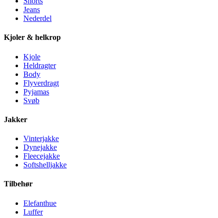
Shorts
Jeans
Nederdel
Kjoler & helkrop
Kjole
Heldragter
Body
Flyverdragt
Pyjamas
Svøb
Jakker
Vinterjakke
Dynejakke
Fleecejakke
Softshelljakke
Tilbehør
Elefanthue
Luffer