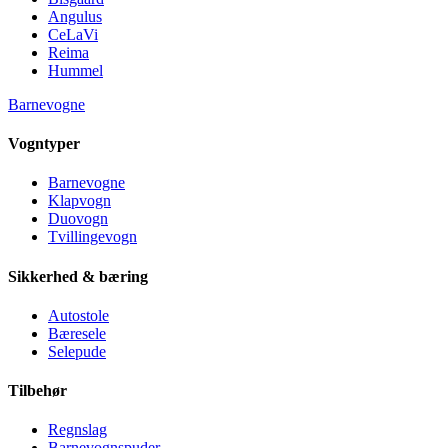
Angulus
CeLaVi
Reima
Hummel
Barnevogne
Vogntyper
Barnevogne
Klapvogn
Duovogn
Tvillingevogn
Sikkerhed & bæring
Autostole
Bæresele
Selepude
Tilbehør
Regnslag
Barnevognspuder