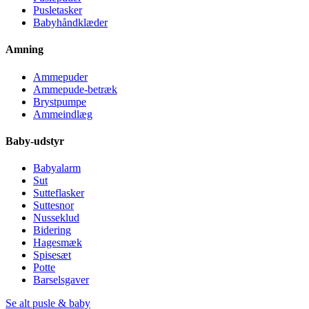
Pusletasker
Babyhåndklæder
Amning
Ammepuder
Ammepude-betræk
Brystpumpe
Ammeindlæg
Baby-udstyr
Babyalarm
Sut
Sutteflasker
Suttesnor
Nusseklud
Bidering
Hagesmæk
Spisesæt
Potte
Barselsgaver
Se alt pusle & baby