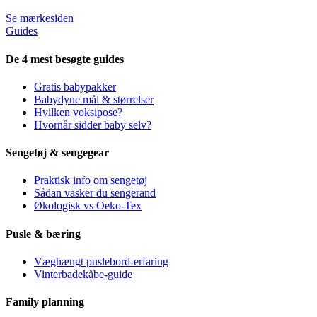
Se mærkesiden
Guides
De 4 mest besøgte guides
Gratis babypakker
Babydyne mål & størrelser
Hvilken voksipose?
Hvornår sidder baby selv?
Sengetøj & sengegear
Praktisk info om sengetøj
Sådan vasker du sengerand
Økologisk vs Oeko-Tex
Pusle & bæring
Væghængt puslebord-erfaring
Vinterbadekåbe-guide
Family planning