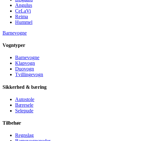
Angulus
CeLaVi
Reima
Hummel
Barnevogne
Vogntyper
Barnevogne
Klapvogn
Duovogn
Tvillingevogn
Sikkerhed & bæring
Autostole
Bæresele
Selepude
Tilbehør
Regnslag
Barnevognspuder