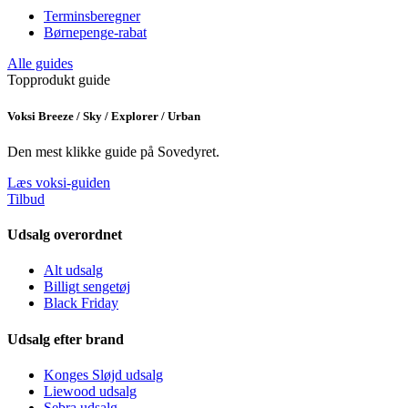
Terminsberegner
Børnepenge-rabat
Alle guides
Topprodukt guide
Voksi Breeze / Sky / Explorer / Urban
Den mest klikke guide på Sovedyret.
Læs voksi-guiden
Tilbud
Udsalg overordnet
Alt udsalg
Billigt sengetøj
Black Friday
Udsalg efter brand
Konges Sløjd udsalg
Liewood udsalg
Sebra udsalg