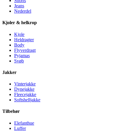
Shorts
Jeans
Nederdel
Kjoler & helkrop
Kjole
Heldragter
Body
Flyverdragt
Pyjamas
Svøb
Jakker
Vinterjakke
Dynejakke
Fleecejakke
Softshelljakke
Tilbehør
Elefanthue
Luffer