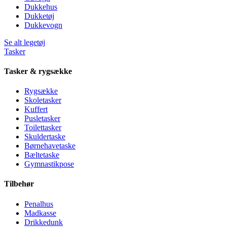
Dukkehus
Dukketøj
Dukkevogn
Se alt legetøj
Tasker
Tasker & rygsække
Rygsække
Skoletasker
Kuffert
Pusletasker
Toilettasker
Skuldertaske
Børnehavetaske
Bæltetaske
Gymnastikpose
Tilbehør
Penalhus
Madkasse
Drikkedunk