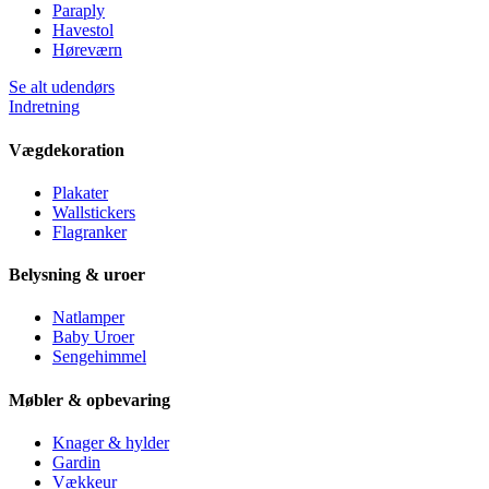
Paraply
Havestol
Høreværn
Se alt udendørs
Indretning
Vægdekoration
Plakater
Wallstickers
Flagranker
Belysning & uroer
Natlamper
Baby Uroer
Sengehimmel
Møbler & opbevaring
Knager & hylder
Gardin
Vækkeur