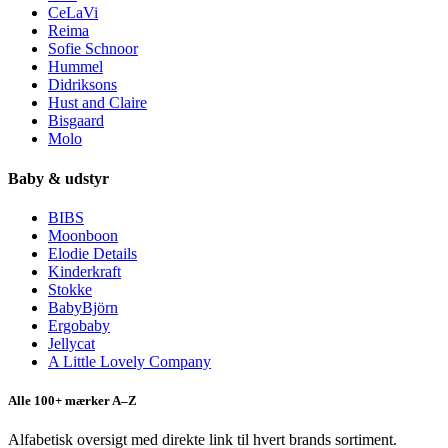
CeLaVi
Reima
Sofie Schnoor
Hummel
Didriksons
Hust and Claire
Bisgaard
Molo
Baby & udstyr
BIBS
Moonboon
Elodie Details
Kinderkraft
Stokke
BabyBjörn
Ergobaby
Jellycat
A Little Lovely Company
Alle 100+ mærker A–Z
Alfabetisk oversigt med direkte link til hvert brands sortiment.