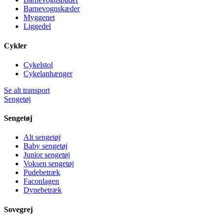
Barnevognskæder
Myggenet
Liggedel
Cykler
Cykelstol
Cykelanhænger
Se alt transport
Sengetøj
Sengetøj
Alt sengetøj
Baby sengetøj
Junior sengetøj
Voksen sengetøj
Pudebetræk
Faconlagen
Dynebetræk
Sovegrej