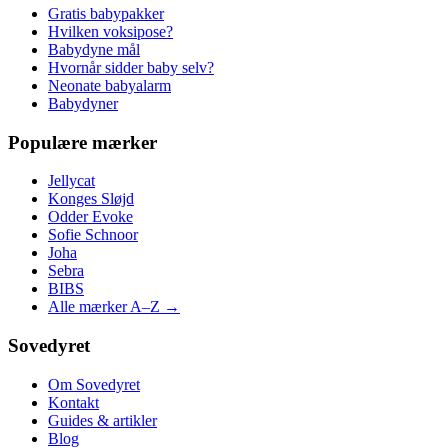
Gratis babypakker
Hvilken voksipose?
Babydyne mål
Hvornår sidder baby selv?
Neonate babyalarm
Babydyner
Populære mærker
Jellycat
Konges Sløjd
Odder Evoke
Sofie Schnoor
Joha
Sebra
BIBS
Alle mærker A–Z →
Sovedyret
Om Sovedyret
Kontakt
Guides & artikler
Blog