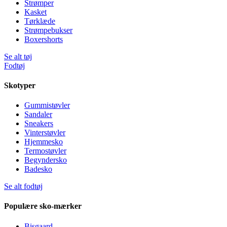
Strømper
Kasket
Tørklæde
Strømpebukser
Boxershorts
Se alt tøj
Fodtøj
Skotyper
Gummistøvler
Sandaler
Sneakers
Vinterstøvler
Hjemmesko
Termostøvler
Begyndersko
Badesko
Se alt fodtøj
Populære sko-mærker
Bisgaard