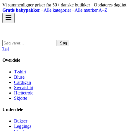
Spring
Vi sammenligner priser fra 50+ danske butikker · Opdateres dagligt
til
Gratis babypakker
·
Alle kategorier
·
Alle mærker A–Z
indhold
Sovedyret
Søg
Søg
efter:
Tøj
Overdele
T-shirt
Bluse
Cardigan
Sweatshirt
Hættetrøje
Skjorte
Underdele
Bukser
Leggings