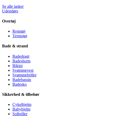
Se alle tasker
Udendørs
Overtøj
Regntøj
Termotøj
Bade & strand
Badedragt
Badeshorts
Bikini
Svømmevest
Svømmebriller
Badebassin
Badesko
Sikkerhed & tilbehør
Cykelhjelm
Babyhjelm
Solbriller