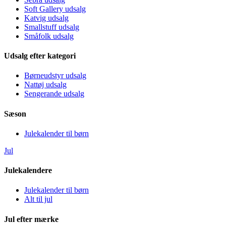
Soft Gallery udsalg
Katvig udsalg
Smallstuff udsalg
Småfolk udsalg
Udsalg efter kategori
Børneudstyr udsalg
Nattøj udsalg
Sengerande udsalg
Sæson
Julekalender til børn
Jul
Julekalendere
Julekalender til børn
Alt til jul
Jul efter mærke