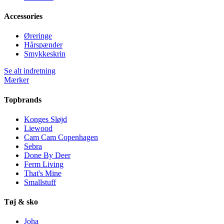
Accessories
Øreringe
Hårspænder
Smykkeskrin
Se alt indretning
Mærker
Topbrands
Konges Sløjd
Liewood
Cam Cam Copenhagen
Sebra
Done By Deer
Ferm Living
That's Mine
Smallstuff
Tøj & sko
Joha