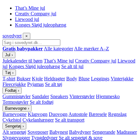
That’s Mine jul
Creativ Company jul
Liewood jul
Konges Sløjd juleophæng
sove
dyret
×
Gratis babypakker
Alle kategorier
Alle mærker A–Z
Jul
›
Julekalender til børn
That’s Mine jul
Creativ Company jul
Liewood
jul
Konges Sløjd juleophæng
Se alt til jul
Tøj
›
T-shirt
Bukser
Kjole
Heldragter
Body
Bluse
Leggings
Vinterjakke
Fleecejakke
Pyjamas
Se alt tøj
Fodtøj
›
Gummistøvler
Sandaler
Sneakers
Vinterstøvler
Hjemmesko
Termostøvler
Se alt fodtøj
Barnevogne
›
Barnevogne
Klapvogn
Duovogn
Autostole
Bæresele
Regnslag
Cykelstol
Cykelanhænger
Se alt transport
Sengetøj
›
Alt sengetøj
Soveposer
Babynest
Babydyner
Sengerande
Madrasser
Slyngevugger
Tyngdedyner
Se alt sengetøj & sove