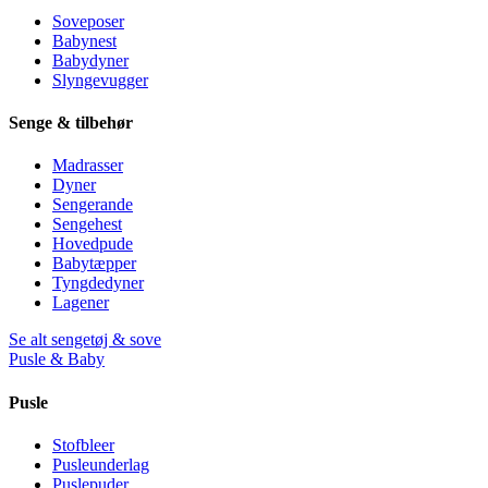
Soveposer
Babynest
Babydyner
Slyngevugger
Senge & tilbehør
Madrasser
Dyner
Sengerande
Sengehest
Hovedpude
Babytæpper
Tyngdedyner
Lagener
Se alt sengetøj & sove
Pusle & Baby
Pusle
Stofbleer
Pusleunderlag
Puslepuder