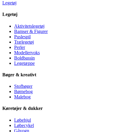
Legetøj
Legetøj
Aktivitetslegetøj
Bamser & Figurer
Puslespil
Trælegetøj
Perler
Modellervoks
Boldbassin
Legetæppe
Bøger & kreativt
Stofbøger
Børnebog
Malebog
Køretøjer & dukker
Løbehjul
Løbecykel
Gåvogn