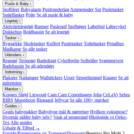
Pusle & Baby
›
Stofbleer
Babyalarm
Pusleunderlag
Ammepuder
Sut
Pusletasker
Sutteflasker
Potte
Se alt pusle & baby
Legetøj
›
Aktivitetslegetøj
Bamser
Puslespil
Stofbøger
Løbehjul
Løbecykel
Dukkehus
Boldbassin
Se alt legetøj
Tasker
›
Rygsække
Skoletasker
Kuffert
Pusletasker
Toilettasker
Penalhus
Madkasse
Se alle tasker
Udendørs
›
Regntøj
Termotøj
Badedragt
Cykelhjelm
Solbriller
Svømmevest
Badebassin
Se alt udendørs
Indretning
›
Plakater
Natlamper
Wallstickers
Uroer
Sengehimmel
Knager
Se alt
indretning
Mærker
›
Konges Sløjd
Liewood
Cam Cam Copenhagen
Joha
CeLaVi
Sebra
BIBS
Moonboon
Bisgaard
Jellycat
Se alle 100+ mærker
Guides
›
Gratis babypakker
Babydyne mål & størrelser
Hvilken voksipose?
Hvornår sidder baby selv?
Vask af sengerand
Økologisk vs Oeko-
Tex
Alle guides
Udsalg & Tilbud →
Forside
/
Barnevogne og Transport
/
Duovogn
/
Beemoo Pro Multi 2