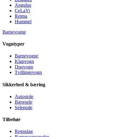
Angulus
CeLaVi
Reima
Hummel
Barnevogne
Vogntyper
Barnevogne
Klapvogn
Duovogn
Tvillingevogn
Sikkerhed & bæring
Autostole
Bæresele
Selepude
Tilbehør
Regnslag
Barnevognspuder