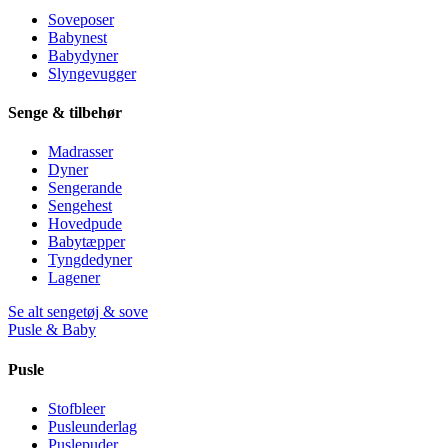
Soveposer
Babynest
Babydyner
Slyngevugger
Senge & tilbehør
Madrasser
Dyner
Sengerande
Sengehest
Hovedpude
Babytæpper
Tyngdedyner
Lagener
Se alt sengetøj & sove
Pusle & Baby
Pusle
Stofbleer
Pusleunderlag
Puslepuder