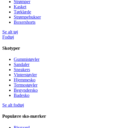
Strømper
Kasket
Tørklæde
Strømpebukser
Boxershorts
Se alt tøj
Fodtøj
Skotyper
Gummistøvler
Sandaler
Sneakers
Vinterstøvler
Hjemmesko
Termostøvler
Begyndersko
Badesko
Se alt fodtøj
Populære sko-mærker
Bisgaard