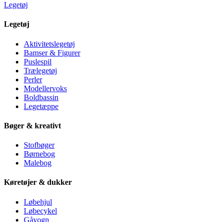
Legetøj
Legetøj
Aktivitetslegetøj
Bamser & Figurer
Puslespil
Trælegetøj
Perler
Modellervoks
Boldbassin
Legetæppe
Bøger & kreativt
Stofbøger
Børnebog
Malebog
Køretøjer & dukker
Løbehjul
Løbecykel
Gåvogn