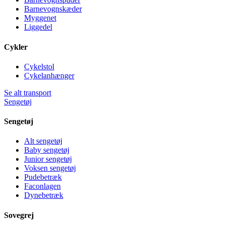
Barnevognskæder
Myggenet
Liggedel
Cykler
Cykelstol
Cykelanhænger
Se alt transport
Sengetøj
Sengetøj
Alt sengetøj
Baby sengetøj
Junior sengetøj
Voksen sengetøj
Pudebetræk
Faconlagen
Dynebetræk
Sovegrej