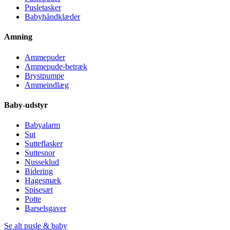
Pusletasker
Babyhåndklæder
Amning
Ammepuder
Ammepude-betræk
Brystpumpe
Ammeindlæg
Baby-udstyr
Babyalarm
Sut
Sutteflasker
Suttesnor
Nusseklud
Bidering
Hagesmæk
Spisesæt
Potte
Barselsgaver
Se alt pusle & baby