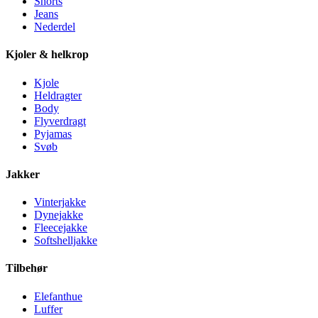
Shorts
Jeans
Nederdel
Kjoler & helkrop
Kjole
Heldragter
Body
Flyverdragt
Pyjamas
Svøb
Jakker
Vinterjakke
Dynejakke
Fleecejakke
Softshelljakke
Tilbehør
Elefanthue
Luffer