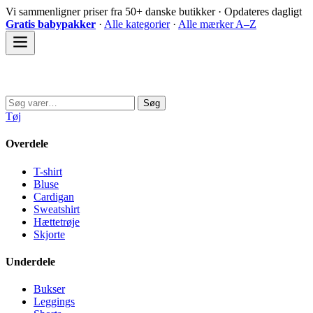
Spring
Vi sammenligner priser fra 50+ danske butikker · Opdateres dagligt
til
Gratis babypakker
·
Alle kategorier
·
Alle mærker A–Z
indhold
Sovedyret
Søg
Søg
efter:
Tøj
Overdele
T-shirt
Bluse
Cardigan
Sweatshirt
Hættetrøje
Skjorte
Underdele
Bukser
Leggings