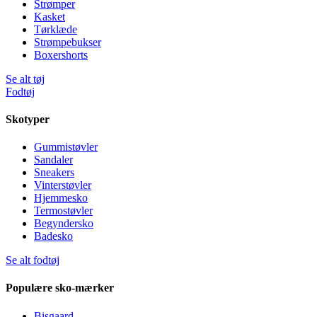
Strømper
Kasket
Tørklæde
Strømpebukser
Boxershorts
Se alt tøj
Fodtøj
Skotyper
Gummistøvler
Sandaler
Sneakers
Vinterstøvler
Hjemmesko
Termostøvler
Begyndersko
Badesko
Se alt fodtøj
Populære sko-mærker
Bisgaard