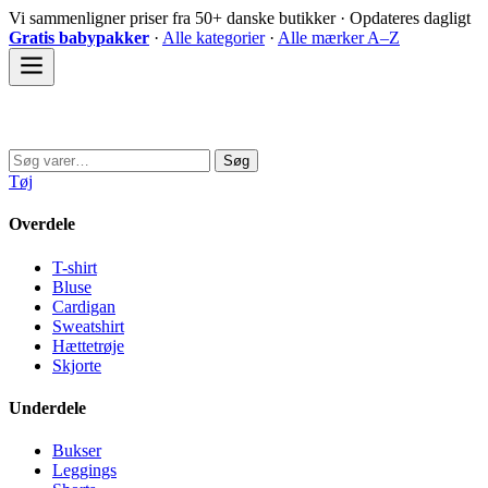
Spring
Vi sammenligner priser fra 50+ danske butikker · Opdateres dagligt
til
Gratis babypakker
·
Alle kategorier
·
Alle mærker A–Z
indhold
Sovedyret
Søg
Søg
efter:
Tøj
Overdele
T-shirt
Bluse
Cardigan
Sweatshirt
Hættetrøje
Skjorte
Underdele
Bukser
Leggings