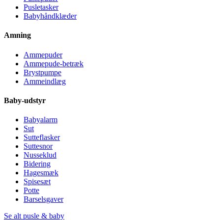
Pusletasker
Babyhåndklæder
Amning
Ammepuder
Ammepude-betræk
Brystpumpe
Ammeindlæg
Baby-udstyr
Babyalarm
Sut
Sutteflasker
Suttesnor
Nusseklud
Bidering
Hagesmæk
Spisesæt
Potte
Barselsgaver
Se alt pusle & baby