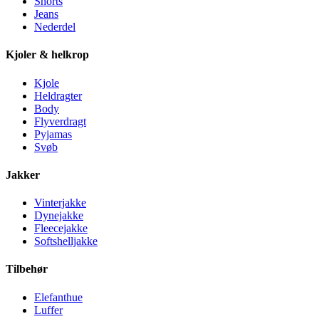
Shorts
Jeans
Nederdel
Kjoler & helkrop
Kjole
Heldragter
Body
Flyverdragt
Pyjamas
Svøb
Jakker
Vinterjakke
Dynejakke
Fleecejakke
Softshelljakke
Tilbehør
Elefanthue
Luffer