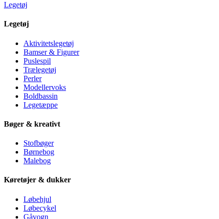
Legetøj
Legetøj
Aktivitetslegetøj
Bamser & Figurer
Puslespil
Trælegetøj
Perler
Modellervoks
Boldbassin
Legetæppe
Bøger & kreativt
Stofbøger
Børnebog
Malebog
Køretøjer & dukker
Løbehjul
Løbecykel
Gåvogn