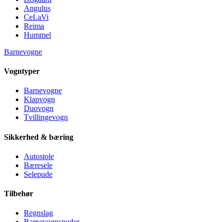
Angulus
CeLaVi
Reima
Hummel
Barnevogne
Vogntyper
Barnevogne
Klapvogn
Duovogn
Tvillingevogn
Sikkerhed & bæring
Autostole
Bæresele
Selepude
Tilbehør
Regnslag
Barnevognspuder