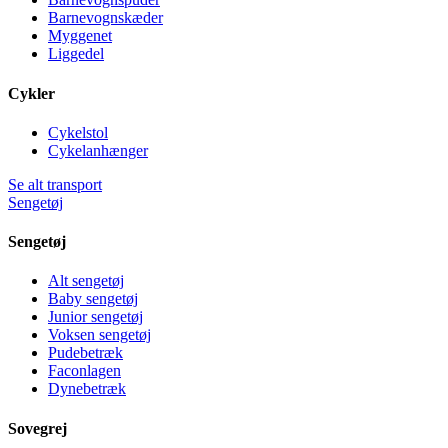
Barnevognskæder
Myggenet
Liggedel
Cykler
Cykelstol
Cykelanhænger
Se alt transport
Sengetøj
Sengetøj
Alt sengetøj
Baby sengetøj
Junior sengetøj
Voksen sengetøj
Pudebetræk
Faconlagen
Dynebetræk
Sovegrej