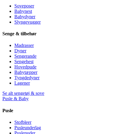
Soveposer
Babynest
Babydyner
Slyngevugger
Senge & tilbehør
Madrasser
Dyner
Sengerande
Sengehest
Hovedpude
Babytæpper
Tyngdedyner
Lagener
Se alt sengetøj & sove
Pusle & Baby
Pusle
Stofbleer
Pusleunderlag
Puslepuder