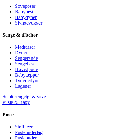
Soveposer
Babynest
Babydyner
Slyngevugger
Senge & tilbehør
Madrasser
Dyner
Sengerande
Sengehest
Hovedpude
Babytæpper
Tyngdedyner
Lagener
Se alt sengetøj & sove
Pusle & Baby
Pusle
Stofbleer
Pusleunderlag
Puslepuder