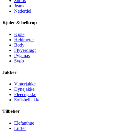
Shorts
Jeans
Nederdel
Kjoler & helkrop
Kjole
Heldragter
Body
Flyverdragt
Pyjamas
Svøb
Jakker
Vinterjakke
Dynejakke
Fleecejakke
Softshelljakke
Tilbehør
Elefanthue
Luffer