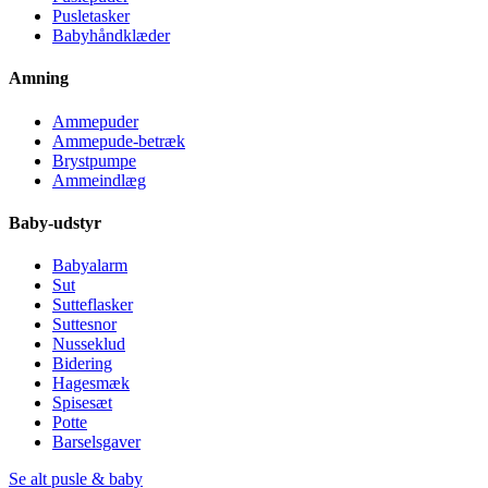
Pusletasker
Babyhåndklæder
Amning
Ammepuder
Ammepude-betræk
Brystpumpe
Ammeindlæg
Baby-udstyr
Babyalarm
Sut
Sutteflasker
Suttesnor
Nusseklud
Bidering
Hagesmæk
Spisesæt
Potte
Barselsgaver
Se alt pusle & baby