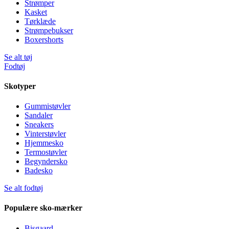
Strømper
Kasket
Tørklæde
Strømpebukser
Boxershorts
Se alt tøj
Fodtøj
Skotyper
Gummistøvler
Sandaler
Sneakers
Vinterstøvler
Hjemmesko
Termostøvler
Begyndersko
Badesko
Se alt fodtøj
Populære sko-mærker
Bisgaard