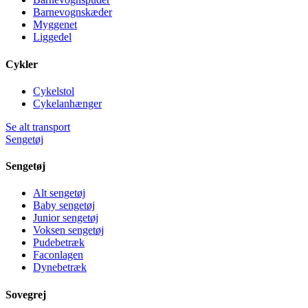
Barnevognskæder
Myggenet
Liggedel
Cykler
Cykelstol
Cykelanhænger
Se alt transport
Sengetøj
Sengetøj
Alt sengetøj
Baby sengetøj
Junior sengetøj
Voksen sengetøj
Pudebetræk
Faconlagen
Dynebetræk
Sovegrej