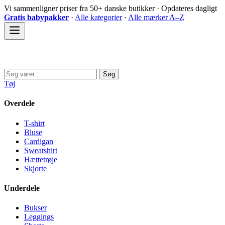
Spring
Vi sammenligner priser fra 50+ danske butikker · Opdateres dagligt
til
Gratis babypakker
·
Alle kategorier
·
Alle mærker A–Z
indhold
Sovedyret
Søg
Søg
efter:
Tøj
Overdele
T-shirt
Bluse
Cardigan
Sweatshirt
Hættetrøje
Skjorte
Underdele
Bukser
Leggings