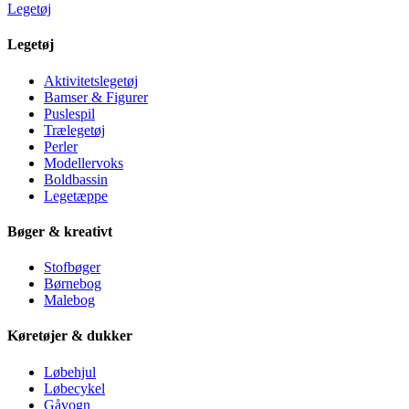
Legetøj
Legetøj
Aktivitetslegetøj
Bamser & Figurer
Puslespil
Trælegetøj
Perler
Modellervoks
Boldbassin
Legetæppe
Bøger & kreativt
Stofbøger
Børnebog
Malebog
Køretøjer & dukker
Løbehjul
Løbecykel
Gåvogn