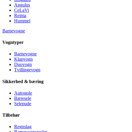
Angulus
CeLaVi
Reima
Hummel
Barnevogne
Vogntyper
Barnevogne
Klapvogn
Duovogn
Tvillingevogn
Sikkerhed & bæring
Autostole
Bæresele
Selepude
Tilbehør
Regnslag
Barnevognspuder