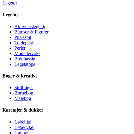
Legetøj
Legetøj
Aktivitetslegetøj
Bamser & Figurer
Puslespil
Trælegetøj
Perler
Modellervoks
Boldbassin
Legetæppe
Bøger & kreativt
Stofbøger
Børnebog
Malebog
Køretøjer & dukker
Løbehjul
Løbecykel
Gåvogn