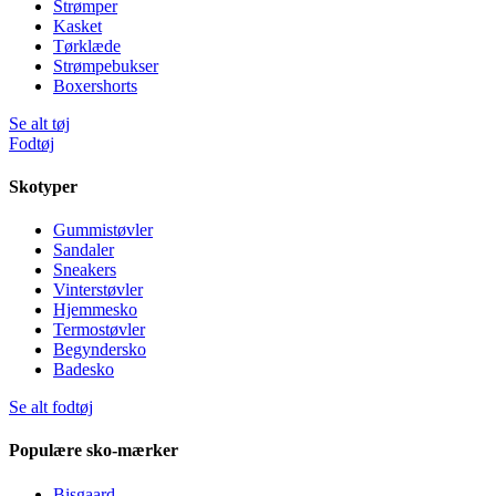
Strømper
Kasket
Tørklæde
Strømpebukser
Boxershorts
Se alt tøj
Fodtøj
Skotyper
Gummistøvler
Sandaler
Sneakers
Vinterstøvler
Hjemmesko
Termostøvler
Begyndersko
Badesko
Se alt fodtøj
Populære sko-mærker
Bisgaard