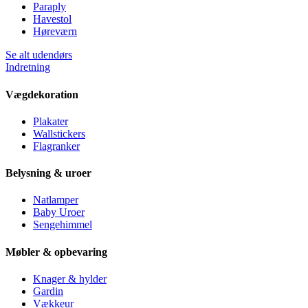
Paraply
Havestol
Høreværn
Se alt udendørs
Indretning
Vægdekoration
Plakater
Wallstickers
Flagranker
Belysning & uroer
Natlamper
Baby Uroer
Sengehimmel
Møbler & opbevaring
Knager & hylder
Gardin
Vækkeur