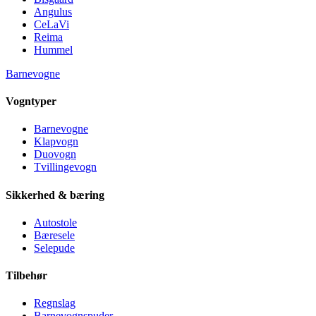
Angulus
CeLaVi
Reima
Hummel
Barnevogne
Vogntyper
Barnevogne
Klapvogn
Duovogn
Tvillingevogn
Sikkerhed & bæring
Autostole
Bæresele
Selepude
Tilbehør
Regnslag
Barnevognspuder