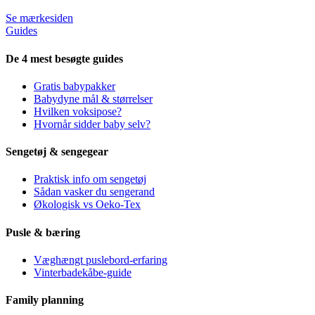
Se mærkesiden
Guides
De 4 mest besøgte guides
Gratis babypakker
Babydyne mål & størrelser
Hvilken voksipose?
Hvornår sidder baby selv?
Sengetøj & sengegear
Praktisk info om sengetøj
Sådan vasker du sengerand
Økologisk vs Oeko-Tex
Pusle & bæring
Væghængt puslebord-erfaring
Vinterbadekåbe-guide
Family planning