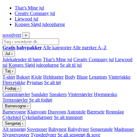
That’s Mine jul
Creativ Company jul
Liewood jul
Konges Sløjd juleophæng
sove
dyret
×
Gratis babypakker
Alle kategorier
Alle mærker A–Z
Jul
›
Julekalender til børn
That’s Mine jul
Creativ Company jul
Liewood
jul
Konges Sløjd juleophæng
Se alt til jul
Tøj
›
T-shirt
Bukser
Kjole
Heldragter
Body
Bluse
Leggings
Vinterjakke
Fleecejakke
Pyjamas
Se alt tøj
Fodtøj
›
Gummistøvler
Sandaler
Sneakers
Vinterstøvler
Hjemmesko
Termostøvler
Se alt fodtøj
Barnevogne
›
Barnevogne
Klapvogn
Duovogn
Autostole
Bæresele
Regnslag
Cykelstol
Cykelanhænger
Se alt transport
Sengetøj
›
Alt sengetøj
Soveposer
Babynest
Babydyner
Sengerande
Madrasser
Slyngevugger
Tyngdedyner
Se alt sengetøj & sove