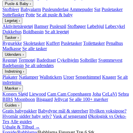
Pusle & Baby
›
Stofbleer
Babyalarm
Pusleunderlag
Ammepuder
Sut
Pusletasker
Sutteflasker
Potte
Se alt pusle & baby
Legetøj
›
Aktivitetslegetøj
Bamser
Puslespil
Stofbøger
Løbehjul
Løbecykel
Dukkehus
Boldbassin
Se alt legetøj
Tasker
›
Rygsække
Skoletasker
Kuffert
Pusletasker
Toilettasker
Penalhus
Madkasse
Se alle tasker
Udendørs
›
Regntøj
Termotøj
Badedragt
Cykelhjelm
Solbriller
Svømmevest
Badebassin
Se alt udendørs
Indretning
›
Plakater
Natlamper
Wallstickers
Uroer
Sengehimmel
Knager
Se alt
indretning
Mærker
›
Konges Sløjd
Liewood
Cam Cam Copenhagen
Joha
CeLaVi
Sebra
BIBS
Moonboon
Bisgaard
Jellycat
Se alle 100+ mærker
Guides
›
Gratis babypakker
Babydyne mål & størrelser
Hvilken voksipose?
Hvornår sidder baby selv?
Vask af sengerand
Økologisk vs Oeko-
Tex
Alle guides
Udsalg & Tilbud →
Forside
/
Babblarna
/
Babblarna Figursæt Træ 6 Stk.