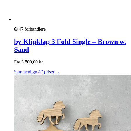
47 forhandlere
by Klipklap 3 Fold Single – Brown w.
Sand
Fra
3.500,00
kr.
Sammenlign 47 priser →