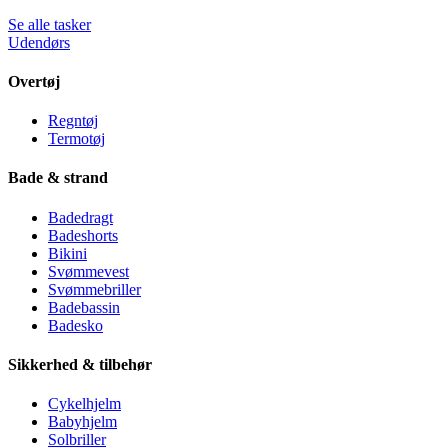
Se alle tasker
Udendørs
Overtøj
Regntøj
Termotøj
Bade & strand
Badedragt
Badeshorts
Bikini
Svømmevest
Svømmebriller
Badebassin
Badesko
Sikkerhed & tilbehør
Cykelhjelm
Babyhjelm
Solbriller