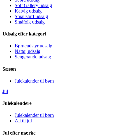
Soft Gallery udsalg
Katvig udsalg
Smallstuff udsalg
Småfolk udsalg
Udsalg efter kategori
Børneudstyr udsalg
Nattøj udsalg
Sengerande udsalg
Sæson
Julekalender til børn
Jul
Julekalendere
Julekalender til børn
Alt til jul
Jul efter mærke