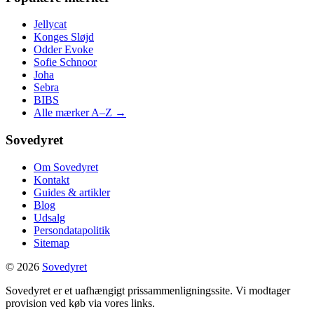
Jellycat
Konges Sløjd
Odder Evoke
Sofie Schnoor
Joha
Sebra
BIBS
Alle mærker A–Z →
Sovedyret
Om Sovedyret
Kontakt
Guides & artikler
Blog
Udsalg
Persondatapolitik
Sitemap
© 2026
Sovedyret
Sovedyret er et uafhængigt prissammenligningssite. Vi modtager
provision ved køb via vores links.