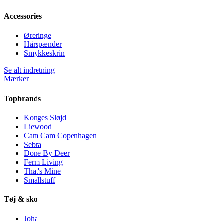
Accessories
Øreringe
Hårspænder
Smykkeskrin
Se alt indretning
Mærker
Topbrands
Konges Sløjd
Liewood
Cam Cam Copenhagen
Sebra
Done By Deer
Ferm Living
That's Mine
Smallstuff
Tøj & sko
Joha