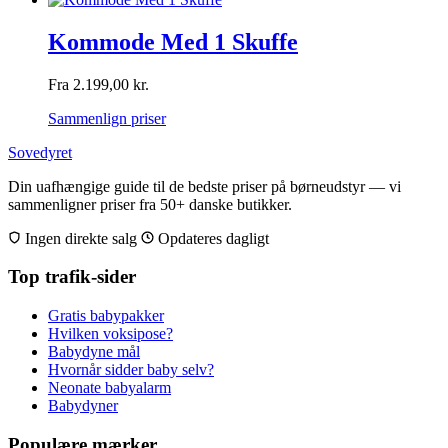
Kommode Med 1 Skuffe
Fra
2.199,00
kr.
Sammenlign priser
Sovedyret
Din uafhængige guide til de bedste priser på børneudstyr — vi
sammenligner priser fra 50+ danske butikker.
Ingen direkte salg
Opdateres dagligt
Top trafik-sider
Gratis babypakker
Hvilken voksipose?
Babydyne mål
Hvornår sidder baby selv?
Neonate babyalarm
Babydyner
Populære mærker