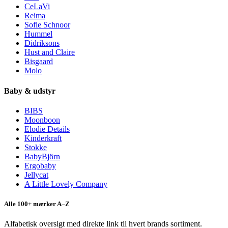
CeLaVi
Reima
Sofie Schnoor
Hummel
Didriksons
Hust and Claire
Bisgaard
Molo
Baby & udstyr
BIBS
Moonboon
Elodie Details
Kinderkraft
Stokke
BabyBjörn
Ergobaby
Jellycat
A Little Lovely Company
Alle 100+ mærker A–Z
Alfabetisk oversigt med direkte link til hvert brands sortiment.