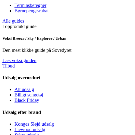
Terminsberegner
Børnepenge-rabat
Alle guides
Topprodukt guide
Voksi Breeze / Sky / Explorer / Urban
Den mest klikke guide på Sovedyret.
Læs voksi-guiden
Tilbud
Udsalg overordnet
Alt udsalg
Billigt sengetøj
Black Friday
Udsalg efter brand
Konges Sløjd udsalg
Liewood udsalg
Sebra udsalg