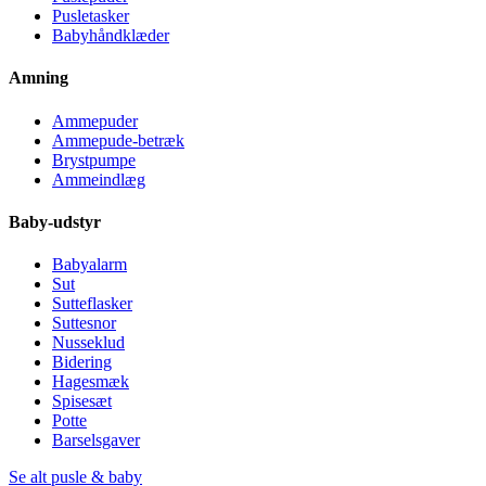
Pusletasker
Babyhåndklæder
Amning
Ammepuder
Ammepude-betræk
Brystpumpe
Ammeindlæg
Baby-udstyr
Babyalarm
Sut
Sutteflasker
Suttesnor
Nusseklud
Bidering
Hagesmæk
Spisesæt
Potte
Barselsgaver
Se alt pusle & baby