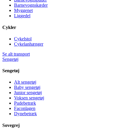
Barnevognskæder
Myggenet
Liggedel
Cykler
Cykelstol
Cykelanhænger
Se alt transport
Sengetøj
Sengetøj
Alt sengetøj
Baby sengetøj
Junior sengetøj
Voksen sengetøj
Pudebetræk
Faconlagen
Dynebetræk
Sovegrej