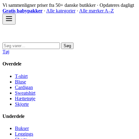
Spring
Vi sammenligner priser fra 50+ danske butikker · Opdateres dagligt
til
Gratis babypakker
·
Alle kategorier
·
Alle mærker A–Z
indhold
Sovedyret
Søg
Søg
efter:
Tøj
Overdele
T-shirt
Bluse
Cardigan
Sweatshirt
Hættetrøje
Skjorte
Underdele
Bukser
Leggings