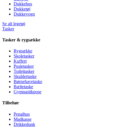
Dukkehus
Dukketøj
Dukkevogn
Se alt legetøj
Tasker
Tasker & rygsække
Rygsække
Skoletasker
Kuffert
Pusletasker
Toilettasker
Skuldertaske
Børnehavetaske
Bæltetaske
Gymnastikpose
Tilbehør
Penalhus
Madkasse
Drikkedunk