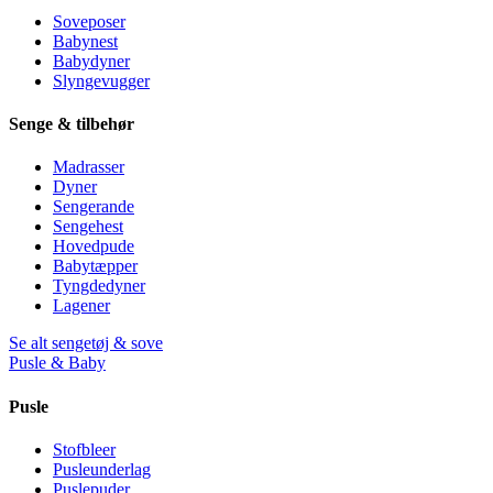
Soveposer
Babynest
Babydyner
Slyngevugger
Senge & tilbehør
Madrasser
Dyner
Sengerande
Sengehest
Hovedpude
Babytæpper
Tyngdedyner
Lagener
Se alt sengetøj & sove
Pusle & Baby
Pusle
Stofbleer
Pusleunderlag
Puslepuder