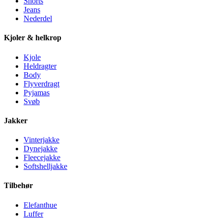
Shorts
Jeans
Nederdel
Kjoler & helkrop
Kjole
Heldragter
Body
Flyverdragt
Pyjamas
Svøb
Jakker
Vinterjakke
Dynejakke
Fleecejakke
Softshelljakke
Tilbehør
Elefanthue
Luffer