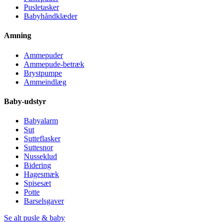
Pusletasker
Babyhåndklæder
Amning
Ammepuder
Ammepude-betræk
Brystpumpe
Ammeindlæg
Baby-udstyr
Babyalarm
Sut
Sutteflasker
Suttesnor
Nusseklud
Bidering
Hagesmæk
Spisesæt
Potte
Barselsgaver
Se alt pusle & baby