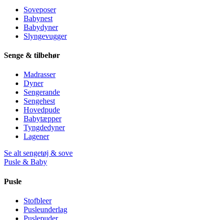
Soveposer
Babynest
Babydyner
Slyngevugger
Senge & tilbehør
Madrasser
Dyner
Sengerande
Sengehest
Hovedpude
Babytæpper
Tyngdedyner
Lagener
Se alt sengetøj & sove
Pusle & Baby
Pusle
Stofbleer
Pusleunderlag
Puslepuder