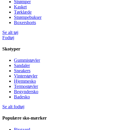
Strømper
Kasket
Tørklæde
Strømpebukser
Boxershorts
Se alt tøj
Fodtøj
Skotyper
Gummistøvler
Sandaler
Sneakers
Vinterstøvler
Hjemmesko
Termostøvler
Begyndersko
Badesko
Se alt fodtøj
Populære sko-mærker
Bisgaard