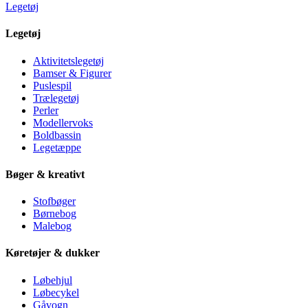
Legetøj
Legetøj
Aktivitetslegetøj
Bamser & Figurer
Puslespil
Trælegetøj
Perler
Modellervoks
Boldbassin
Legetæppe
Bøger & kreativt
Stofbøger
Børnebog
Malebog
Køretøjer & dukker
Løbehjul
Løbecykel
Gåvogn