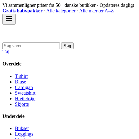
Spring
Vi sammenligner priser fra 50+ danske butikker · Opdateres dagligt
til
Gratis babypakker
·
Alle kategorier
·
Alle mærker A–Z
indhold
Sovedyret
Søg
Søg
efter:
Tøj
Overdele
T-shirt
Bluse
Cardigan
Sweatshirt
Hættetrøje
Skjorte
Underdele
Bukser
Leggings