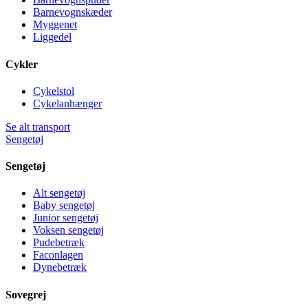
Barnevognskæder
Myggenet
Liggedel
Cykler
Cykelstol
Cykelanhænger
Se alt transport
Sengetøj
Sengetøj
Alt sengetøj
Baby sengetøj
Junior sengetøj
Voksen sengetøj
Pudebetræk
Faconlagen
Dynebetræk
Sovegrej