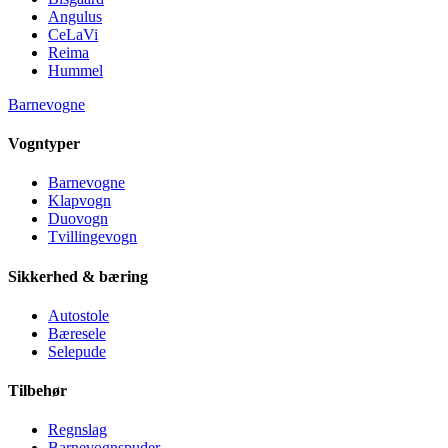
Angulus
CeLaVi
Reima
Hummel
Barnevogne
Vogntyper
Barnevogne
Klapvogn
Duovogn
Tvillingevogn
Sikkerhed & bæring
Autostole
Bæresele
Selepude
Tilbehør
Regnslag
Barnevognspuder