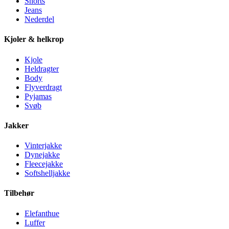
Shorts
Jeans
Nederdel
Kjoler & helkrop
Kjole
Heldragter
Body
Flyverdragt
Pyjamas
Svøb
Jakker
Vinterjakke
Dynejakke
Fleecejakke
Softshelljakke
Tilbehør
Elefanthue
Luffer